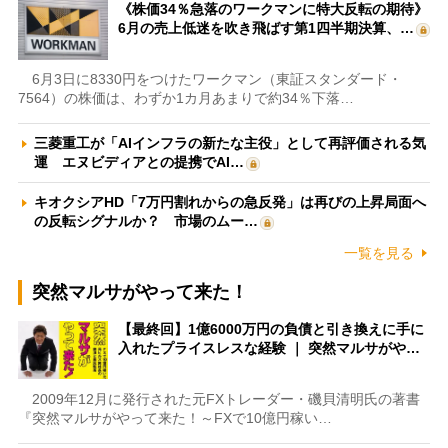
《株価34％急落のワークマンに特大反転の期待》
6月の売上低迷を吹き飛ばす第1四半期決算、…
6月3日に8330円をつけたワークマン（東証スタンダード・
7564）の株価は、わずか1カ月あまりで約34％下落…
三菱重工が「AIインフラの新たな主役」として再評価される気
運 エヌビディアとの提携でAI…
キオクシアHD「7万円割れからの急反発」は再びの上昇局面へ
の反転シグナルか？ 市場のムー…
一覧を見る
突然マルサがやって来た！
【最終回】1億6000万円の負債と引き換えに手に
入れたプライスレスな経験 ｜ 突然マルサがや…
2009年12月に発行された元FXトレーダー・磯貝清明氏の著書
『突然マルサがやって来た！～FXで10億円稼い…