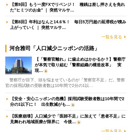
【第9回】もう一度FXでリベンジ！ 種銭は差し押さえを免れ
た”ヒミツのお金” ｜ 突然マルサ…
【第8回】年利はなんと14.6％！ 毎日5万円超の延滞税が積み
上がっていく ｜ 突然マルサ…
一覧を見る
河合雅司「人口減少ニッポンの活路」
【「警察官離れ」に歯止めはかかるか？】警察庁
が本気で取り組む「警察組織の構造改革」 実
現…
警察庁が目下、頭を悩ませているのが「警察官不足」だ。警察
官の採用試験の受験者数は10年間で2分の1以…
【安全・安心ニッポンの危機】採用試験受験者数は10年間で2
分の1以下に！ 出生数減がも…
【医療崩壊】人口減少で「医師不足」に加えて「患者不足」に
見舞われ地域医療が限界に 今後…
一覧を見る