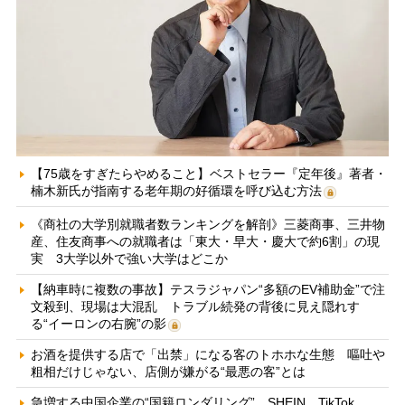
【75歳をすぎたらやめること】ベストセラー『定年後』著者・
楠木新氏が指南する老年期の好循環を呼び込む方法
《商社の大学別就職者数ランキングを解剖》三菱商事、三井物
産、住友商事への就職者は「東大・早大・慶大で約6割」の現
実 3大学以外で強い大学はどこか
【納車時に複数の事故】テスラジャパン“多額のEV補助金”で注
文殺到、現場は大混乱 トラブル続発の背後に見え隠れす
る“イーロンの右腕”の影
お酒を提供する店で「出禁」になる客のトホホな生態 嘔吐や
粗相だけじゃない、店側が嫌がる“最悪の客”とは
急増する中国企業の“国籍ロンダリング” SHEIN、TikTok、