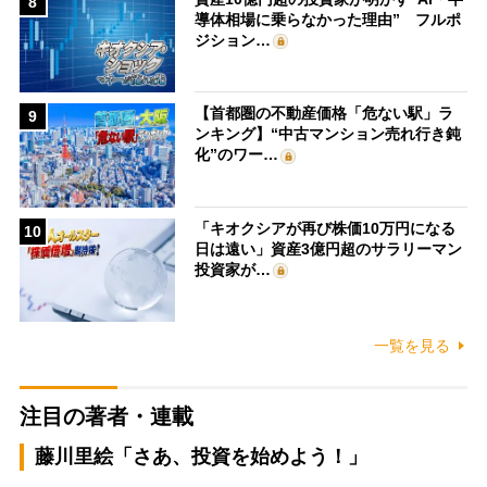
8
導体相場に乗らなかった理由” フルポ
ジション…
【首都圏の不動産価格「危ない駅」ラ
9
ンキング】“中古マンション売れ行き鈍
化”のワー…
「キオクシアが再び株価10万円になる
10
日は遠い」資産3億円超のサラリーマン
投資家が…
一覧を見る
注目の著者・連載
藤川里絵「さあ、投資を始めよう！」