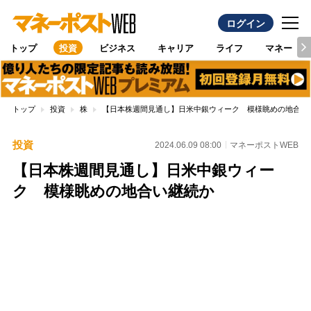
ログイン
トップ
投資
ビジネス
キャリア
ライフ
マネー
トップ
投資
株
【日本株週間見通し】日米中銀ウィーク 模様眺めの地合い
投資
2024.06.09 08:00
マネーポストWEB
【日本株週間見通し】日米中銀ウィー
ク 模様眺めの地合い継続か
Loaded
:
100.00%
/
Unmute