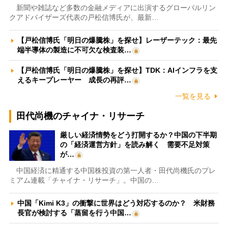
新聞や雑誌など多数の金融メディアに出演するグローバルリン
クアドバイザーズ代表の戸松信博氏が、最新…
【戸松信博氏「明日の爆騰株」を探せ】レーザーテック：最先
端半導体の製造に不可欠な検査装…
【戸松信博氏「明日の爆騰株」を探せ】TDK：AIインフラを支
えるキープレーヤー 成長の再評…
一覧を見る
田代尚機のチャイナ・リサーチ
厳しい経済情勢をどう打開するか？中国の下半期
の「経済運営方針」を読み解く 需要不足対策
が…
中国経済に精通する中国株投資の第一人者・田代尚機氏のプレ
ミアム連載「チャイナ・リサーチ」。中国の…
中国「Kimi K3」の衝撃に世界はどう対応するのか？ 米財務
長官が検討する「蒸留を行う中国…