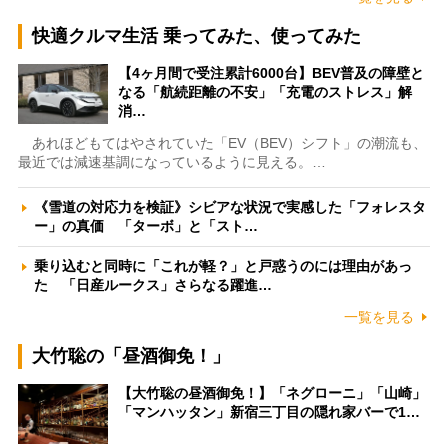
快適クルマ生活 乗ってみた、使ってみた
【4ヶ月間で受注累計6000台】BEV普及の障壁と
なる「航続距離の不安」「充電のストレス」解
消…
あれほどもてはやされていた「EV（BEV）シフト」の潮流も、
最近では減速基調になっているように見える。…
《雪道の対応力を検証》シビアな状況で実感した「フォレスタ
ー」の真価 「ターボ」と「スト…
乗り込むと同時に「これが軽？」と戸惑うのには理由があっ
た 「日産ルークス」さらなる躍進…
一覧を見る
大竹聡の「昼酒御免！」
【大竹聡の昼酒御免！】「ネグローニ」「山崎」
「マンハッタン」新宿三丁目の隠れ家バーで1…