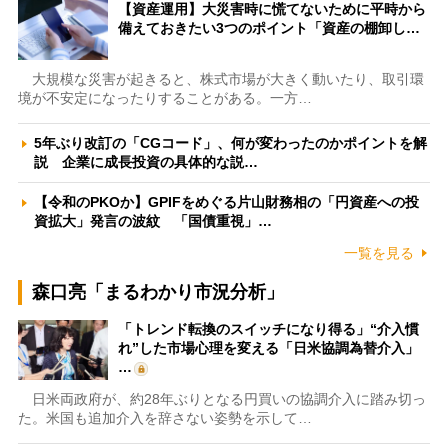
【資産運用】大災害時に慌てないために平時から
備えておきたい3つのポイント「資産の棚卸し…
大規模な災害が起きると、株式市場が大きく動いたり、取引環
境が不安定になったりすることがある。一方…
5年ぶり改訂の「CGコード」、何が変わったのかポイントを解
説 企業に成長投資の具体的な説…
【令和のPKOか】GPIFをめぐる片山財務相の「円資産への投
資拡大」発言の波紋 「国債重視」…
一覧を見る
森口亮「まるわかり市況分析」
「トレンド転換のスイッチになり得る」“介入慣
れ”した市場心理を変える「日米協調為替介入」
…
日米両政府が、約28年ぶりとなる円買いの協調介入に踏み切っ
た。米国も追加介入を辞さない姿勢を示して…