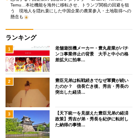
Temu…本社機能を海外に移転させ、トランプ関税の回避を狙
う 現地人を隠れ蓑にした中国企業の農業参入・土地取得への
懸念も
ランキング
老舗遊技機メーカー・豊丸産業がパチ
1
ンコ事業停止の背景 大手と中小の格
差拡大に拍車…
豊臣兄弟は転戦続きでなぜ軍費が続い
2
たのか？ 信長亡き後、秀吉・秀長の
突出した経済…
【天下統一を見据えた豊臣兄弟の経済
3
政策】秀吉が弟・秀長を紀伊に転封し
た納得の事情…