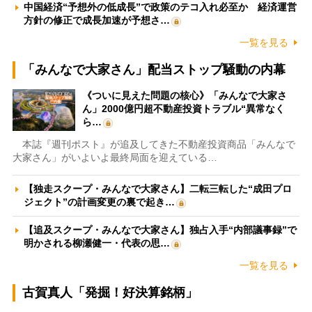
中国経済“予想外の低成長”で政策のテコ入れ必至か 経済運営
方針の修正で成長加速が予想さ…
一覧を見る
「みんなで大家さん」配当ストップ騒動の内幕
《ついに見えた問題の核心》「みんなで大家さ
ん」2000億円超不動産投資トラブル“異常なく
ら…
本誌『週刊ポスト』が追及してきた不動産投資商品「みんなで
大家さん」がいよいよ最終局面を迎えている…
【独走スクープ・みんなで大家さん】二転三転した“成田プロ
ジェクト”の計画変更の裏で起き…
【追及スクープ・みんなで大家さん】独占入手“内部議事録”で
明かされる柳瀬健一・代表の思…
一覧を見る
古賀真人「発掘！好決算銘柄」