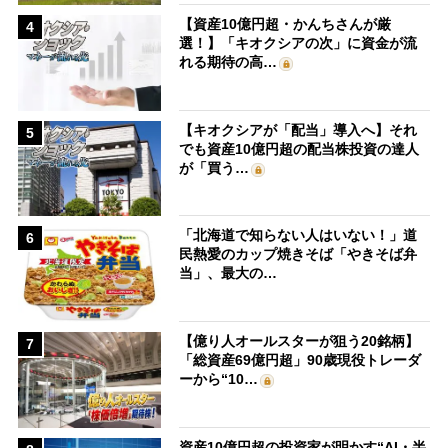
【資産10億円超・かんちさんが厳
4
選！】「キオクシアの次」に資金が流
れる期待の高…
【キオクシアが「配当」導入へ】それ
5
でも資産10億円超の配当株投資の達人
が「買う…
「北海道で知らない人はいない！」道
6
民熱愛のカップ焼きそば「やきそば弁
当」、最大の…
【億り人オールスターが狙う20銘柄】
7
「総資産69億円超」90歳現役トレーダ
ーから“10…
資産10億円超の投資家が明かす“AI・半