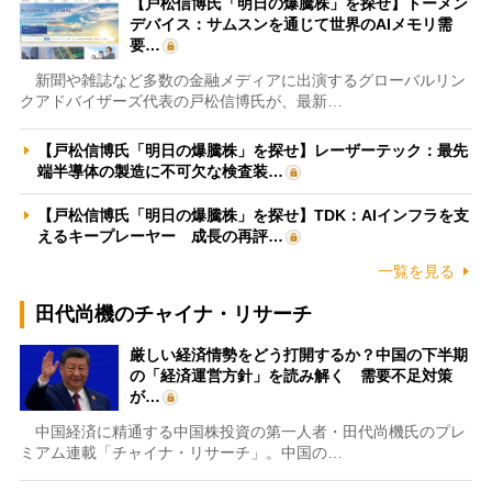
【戸松信博氏「明日の爆騰株」を探せ】トーメン
デバイス：サムスンを通じて世界のAIメモリ需
要…
新聞や雑誌など多数の金融メディアに出演するグローバルリン
クアドバイザーズ代表の戸松信博氏が、最新…
【戸松信博氏「明日の爆騰株」を探せ】レーザーテック：最先
端半導体の製造に不可欠な検査装…
【戸松信博氏「明日の爆騰株」を探せ】TDK：AIインフラを支
えるキープレーヤー 成長の再評…
一覧を見る
田代尚機のチャイナ・リサーチ
厳しい経済情勢をどう打開するか？中国の下半期
の「経済運営方針」を読み解く 需要不足対策
が…
中国経済に精通する中国株投資の第一人者・田代尚機氏のプレ
ミアム連載「チャイナ・リサーチ」。中国の…