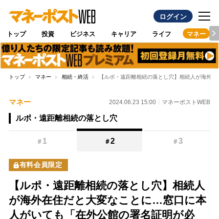
ログイン
トップ
投資
ビジネス
キャリア
ライフ
マネー
トップ
マネー
相続・終活
【ルポ・遠距離相続の落とし穴】相続人が海外在
マネー
2024.06.23 15:00
マネーポストWEB
ルポ・遠距離相続の落とし穴
1
2
3
＃
＃
＃
有料会員限定
【ルポ・遠距離相続の落とし穴】相続人
が海外在住だと大変なことに…窓口に本
人がいても「在外公館の署名証明が必