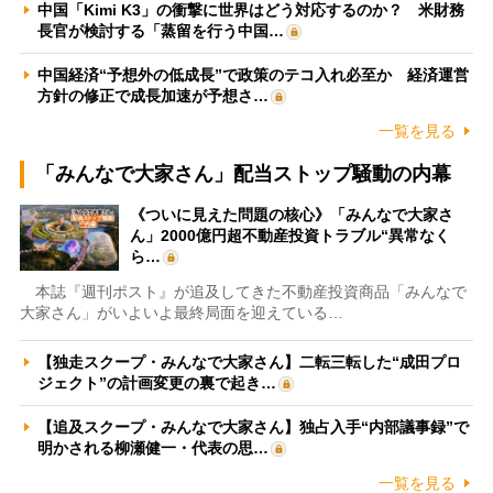
中国「Kimi K3」の衝撃に世界はどう対応するのか？ 米財務
長官が検討する「蒸留を行う中国…
中国経済“予想外の低成長”で政策のテコ入れ必至か 経済運営
方針の修正で成長加速が予想さ…
一覧を見る
「みんなで大家さん」配当ストップ騒動の内幕
《ついに見えた問題の核心》「みんなで大家さ
ん」2000億円超不動産投資トラブル“異常なく
ら…
本誌『週刊ポスト』が追及してきた不動産投資商品「みんなで
大家さん」がいよいよ最終局面を迎えている…
【独走スクープ・みんなで大家さん】二転三転した“成田プロ
ジェクト”の計画変更の裏で起き…
【追及スクープ・みんなで大家さん】独占入手“内部議事録”で
明かされる柳瀬健一・代表の思…
一覧を見る