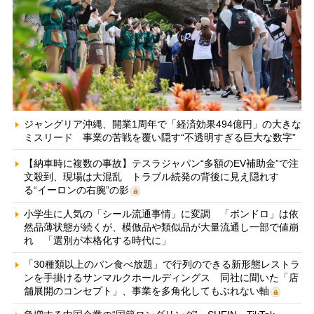
ジャングリア沖縄、開業1周年で「経済効果494億円」の大きな
ミスリード 事業の苦戦を覆い隠す“不透明すぎる巨大な数字”
【納車時に複数の事故】テスラジャパン“多額のEV補助金”で注
文殺到、現場は大混乱 トラブル続発の背後に見え隠れす
る“イーロンの右腕”の影
小学生に人気の「シール流通事情」に変調 「ボンドロ」は依
然品薄状態が続くが、模倣品や類似品が大量流通し一部で値崩
れ 「選別が本格化する時代に」
「30種類以上のパン食べ放題」で行列のできる新形態レストラ
ンを手掛けるサンマルクホールディングス 同社に聞いた「店
舗展開のコンセプト」、事業を多角化してもぶれない軸