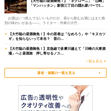
【大竹聡の昼酒御免！】「ネグローニ」「山崎」
「マンハッタン」新宿三丁目の隠れ家バーで1…
お酒はいつ飲んでもいいものだが、昼から飲むお酒にはまた格
別の味わいがある――。ライター・作家の大竹…
【大竹聡の昼酒御免！】今の若者は「なめろう」や「キヌカツ
ギ」を知らないって本当？ 昔の…
【大竹聡の昼酒御免！】京急線で多摩川越えて「川崎の大衆酒
場」へと昼酒旅 押し寄せるノス…
一覧を見る
著者・連載の一覧を見る