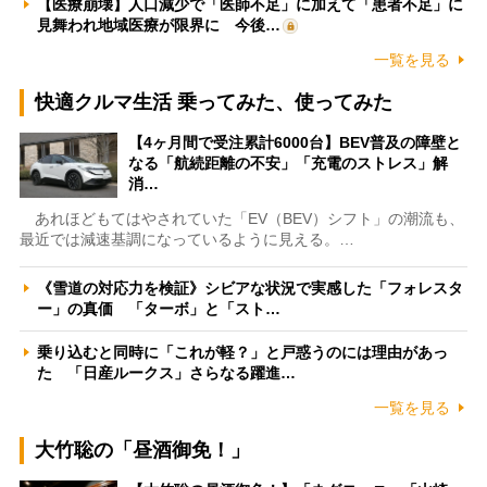
【医療崩壊】人口減少で「医師不足」に加えて「患者不足」に
見舞われ地域医療が限界に 今後…
一覧を見る
快適クルマ生活 乗ってみた、使ってみた
【4ヶ月間で受注累計6000台】BEV普及の障壁と
なる「航続距離の不安」「充電のストレス」解
消…
あれほどもてはやされていた「EV（BEV）シフト」の潮流も、
最近では減速基調になっているように見える。…
《雪道の対応力を検証》シビアな状況で実感した「フォレスタ
ー」の真価 「ターボ」と「スト…
乗り込むと同時に「これが軽？」と戸惑うのには理由があっ
た 「日産ルークス」さらなる躍進…
一覧を見る
大竹聡の「昼酒御免！」