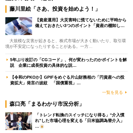
藤川里絵「さあ、投資を始めよう！」
【資産運用】大災害時に慌てないために平時から
備えておきたい3つのポイント「資産の棚卸し…
大規模な災害が起きると、株式市場が大きく動いたり、取引環
境が不安定になったりすることがある。一方…
5年ぶり改訂の「CGコード」、何が変わったのかポイントを解
説 企業に成長投資の具体的な説…
【令和のPKOか】GPIFをめぐる片山財務相の「円資産への投
資拡大」発言の波紋 「国債重視」…
一覧を見る
森口亮「まるわかり市況分析」
「トレンド転換のスイッチになり得る」“介入慣
れ”した市場心理を変える「日米協調為替介入」
…