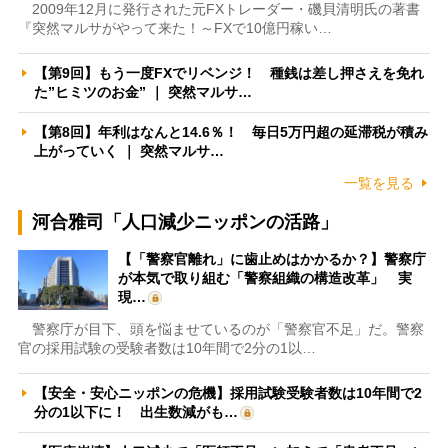
2009年12月に発行された元FXトレーダー・磯貝清明氏の著書
『突然マルサがやって来た！～FXで10億円稼い…
【第9回】もう一度FXでリベンジ！ 種銭は差し押さえを免れ
た”ヒミツのお金” ｜ 突然マルサ…
【第8回】年利はなんと14.6％！ 毎日5万円超の延滞税が積み
上がっていく ｜ 突然マルサ…
一覧を見る
河合雅司「人口減少ニッポンの活路」
【「警察官離れ」に歯止めはかかるか？】警察庁
が本気で取り組む「警察組織の構造改革」 実
現…
警察庁が目下、頭を悩ませているのが「警察官不足」だ。警察
官の採用試験の受験者数は10年間で2分の1以…
【安全・安心ニッポンの危機】採用試験受験者数は10年間で2
分の1以下に！ 出生数減がも…