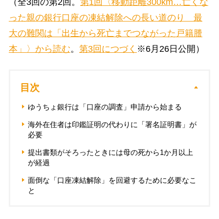
（全3回の第2回。
第1回〈移動距離300km…亡くな
った親の銀行口座の凍結解除への長い道のり 最
大の難関は「出生から死亡までつながった戸籍謄
本」〉から読む
。
第3回につづく
※6月26日公開）
目次
ゆうちょ銀行は「口座の調査」申請から始まる
海外在住者は印鑑証明の代わりに「署名証明書」が
必要
提出書類がそろったときには母の死から1か月以上
が経過
面倒な「口座凍結解除」を回避するために必要なこ
と