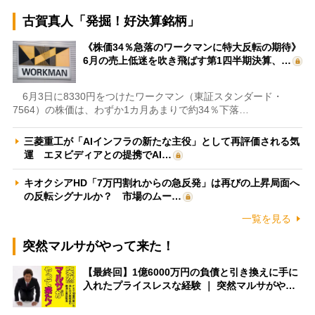
古賀真人「発掘！好決算銘柄」
《株価34％急落のワークマンに特大反転の期待》
6月の売上低迷を吹き飛ばす第1四半期決算、…
6月3日に8330円をつけたワークマン（東証スタンダード・
7564）の株価は、わずか1カ月あまりで約34％下落…
三菱重工が「AIインフラの新たな主役」として再評価される気
運 エヌビディアとの提携でAI…
キオクシアHD「7万円割れからの急反発」は再びの上昇局面へ
の反転シグナルか？ 市場のムー…
一覧を見る
突然マルサがやって来た！
【最終回】1億6000万円の負債と引き換えに手に
入れたプライスレスな経験 ｜ 突然マルサがや…