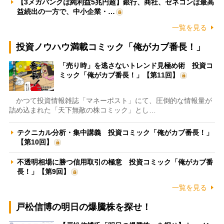
【3メガバンクは純利益5兆円超】銀行、商社、ゼネコンは最高
益続出の一方で、中小企業・…
一覧を見る
投資ノウハウ満載コミック「俺がカブ番長！」
「売り時」を逃さないトレンド見極め術 投資コ
ミック「俺がカブ番長！」【第11回】
かつて投資情報雑誌「マネーポスト」にて、圧倒的な情報量が
詰め込まれた「天下無敵の株コミック」とし…
テクニカル分析・集中講義 投資コミック「俺がカブ番長！」
【第10回】
不透明相場に勝つ信用取引の極意 投資コミック「俺がカブ番
長！」【第9回】
一覧を見る
戸松信博の明日の爆騰株を探せ！