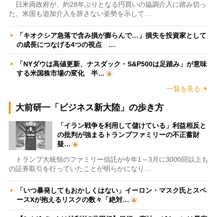
日米両政府が、約28年ぶりとなる円買いの協調介入に踏み切っ
た。米国も追加介入を辞さない姿勢を示して…
「キオクシア急落で含み損が膨らんで…」損失を投資家として
の成長につなげる4つの視点 …
「NYダウは高値更新、ナスダック・S&P500は足踏み」が意味
する米国株市場の変化 半…
一覧を見る
大前研一「ビジネス新大陸」の歩き方
「イラン戦争を利用して儲けている」利益相反と
の批判が強まるトランプファミリーの不正蓄財
疑…
トランプ大統領のファミリー信託が今年1～3月に3000回以上も
の証券取引を行っていたことが明らかになり…
「いつ暴発してもおかしくはない」イーロン・マスク氏とスペ
ースXが抱えるリスクの数々「絶対…