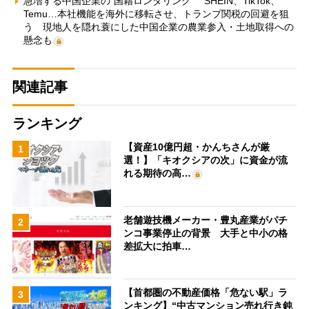
急増する中国企業の“国籍ロンダリング” SHEIN、TikTok、
Temu…本社機能を海外に移転させ、トランプ関税の回避を狙
う 現地人を隠れ蓑にした中国企業の農業参入・土地取得への
懸念も
関連記事
ランキング
【資産10億円超・かんちさんが厳
1
選！】「キオクシアの次」に資金が流
れる期待の高…
老舗遊技機メーカー・豊丸産業がパチ
2
ンコ事業停止の背景 大手と中小の格
差拡大に拍車…
【首都圏の不動産価格「危ない駅」ラ
3
ンキング】“中古マンション売れ行き鈍