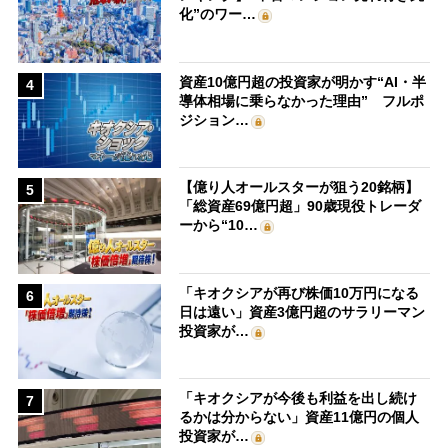
化”のワー…
資産10億円超の投資家が明かす“AI・半
4
導体相場に乗らなかった理由” フルポ
ジション…
【億り人オールスターが狙う20銘柄】
5
「総資産69億円超」90歳現役トレーダ
ーから“10…
「キオクシアが再び株価10万円になる
6
日は遠い」資産3億円超のサラリーマン
投資家が…
「キオクシアが今後も利益を出し続け
7
るかは分からない」資産11億円の個人
投資家が…