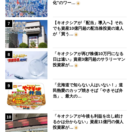
化”のワー…
【キオクシアが「配当」導入へ】それ
7
でも資産10億円超の配当株投資の達人
が「買う…
「キオクシアが再び株価10万円になる
8
日は遠い」資産3億円超のサラリーマン
投資家が…
「北海道で知らない人はいない！」道
9
民熱愛のカップ焼きそば「やきそば弁
当」、最大の…
「キオクシアが今後も利益を出し続け
10
るかは分からない」資産11億円の個人
投資家が…