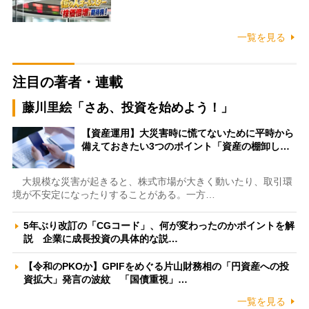
一覧を見る
注目の著者・連載
藤川里絵「さあ、投資を始めよう！」
【資産運用】大災害時に慌てないために平時から
備えておきたい3つのポイント「資産の棚卸し…
大規模な災害が起きると、株式市場が大きく動いたり、取引環
境が不安定になったりすることがある。一方…
5年ぶり改訂の「CGコード」、何が変わったのかポイントを解
説 企業に成長投資の具体的な説…
【令和のPKOか】GPIFをめぐる片山財務相の「円資産への投
資拡大」発言の波紋 「国債重視」…
一覧を見る