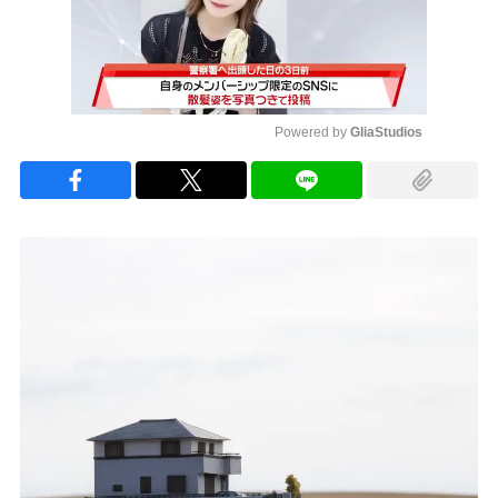
Powered by 
GliaStudios
Mute