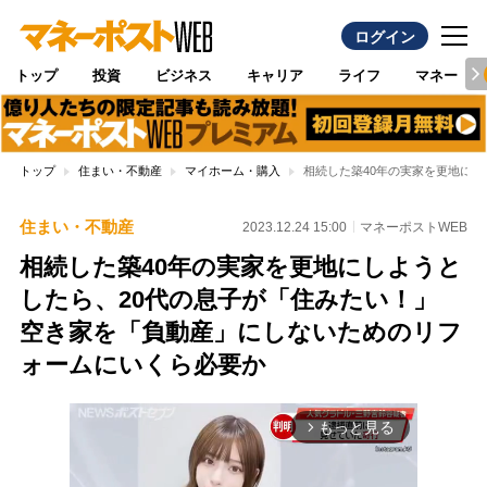
ログイン
トップ
投資
ビジネス
キャリア
ライフ
マネー
トップ
住まい・不動産
マイホーム・購入
相続した築40年の実家を更地に
住まい・不動産
2023.12.24 15:00
マネーポストWEB
相続した築40年の実家を更地にしようと
したら、20代の息子が「住みたい！」
空き家を「負動産」にしないためのリフ
ォームにいくら必要か
もっと見る
arrow_forward_ios