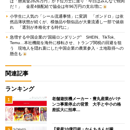
は「懸賞金2826万円」が下位力士に渡り「今日はみんなで焼肉
だ！」 金星4個配給で協会は年96万円の支出増に
小学生に人気の「シール流通事情」に変調 「ボンドロ」は依
然品薄状態が続くが、模倣品や類似品が大量流通し一部で値崩
れ 「選別が本格化する時代に」
急増する中国企業の“国籍ロンダリング” SHEIN、TikTok、
Temu…本社機能を海外に移転させ、トランプ関税の回避を狙
う 現地人を隠れ蓑にした中国企業の農業参入・土地取得への
懸念も
関連記事
ランキング
老舗遊技機メーカー・豊丸産業がパチ
1
ンコ事業停止の背景 大手と中小の格
差拡大に拍車…
【資産10億円超・かんちさんが厳