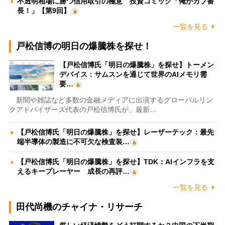
不透明相場に勝つ信用取引の極意 投資コミック「俺がカブ番
長！」【第9回】
一覧を見る
戸松信博の明日の爆騰株を探せ！
【戸松信博氏「明日の爆騰株」を探せ】トーメン
デバイス：サムスンを通じて世界のAIメモリ需
要…
新聞や雑誌など多数の金融メディアに出演するグローバルリン
クアドバイザーズ代表の戸松信博氏が、最新…
【戸松信博氏「明日の爆騰株」を探せ】レーザーテック：最先
端半導体の製造に不可欠な検査装…
【戸松信博氏「明日の爆騰株」を探せ】TDK：AIインフラを支
えるキープレーヤー 成長の再評…
一覧を見る
田代尚機のチャイナ・リサーチ