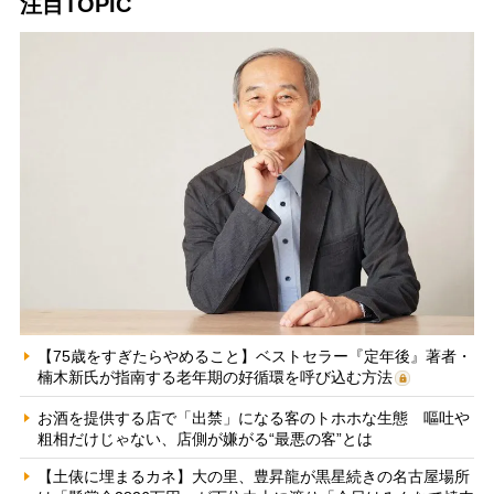
注目TOPIC
【75歳をすぎたらやめること】ベストセラー『定年後』著者・
楠木新氏が指南する老年期の好循環を呼び込む方法
お酒を提供する店で「出禁」になる客のトホホな生態 嘔吐や
粗相だけじゃない、店側が嫌がる“最悪の客”とは
【土俵に埋まるカネ】大の里、豊昇龍が黒星続きの名古屋場所