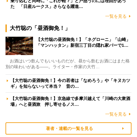
乗り込むと同時に「これが軽？」と戸惑うのには理由があっ
た 「日産ルークス」さらなる躍進…
一覧を見る
大竹聡の「昼酒御免！」
【大竹聡の昼酒御免！】「ネグローニ」「山崎」
「マンハッタン」新宿三丁目の隠れ家バーで1…
お酒はいつ飲んでもいいものだが、昼から飲むお酒にはまた格
別の味わいがある――。ライター・作家の大竹…
【大竹聡の昼酒御免！】今の若者は「なめろう」や「キヌカツ
ギ」を知らないって本当？ 昔の…
【大竹聡の昼酒御免！】京急線で多摩川越えて「川崎の大衆酒
場」へと昼酒旅 押し寄せるノス…
一覧を見る
著者・連載の一覧を見る