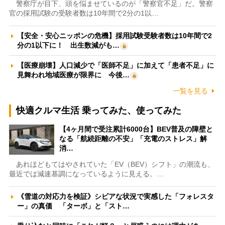
警察庁が目下、頭を悩ませているのが「警察官不足」だ。警察
官の採用試験の受験者数は10年間で2分の1以…
【安全・安心ニッポンの危機】採用試験受験者数は10年間で2
分の1以下に！ 出生数減がも…
【医療崩壊】人口減少で「医師不足」に加えて「患者不足」に
見舞われ地域医療が限界に 今後…
一覧を見る
快適クルマ生活 乗ってみた、使ってみた
【4ヶ月間で受注累計6000台】BEV普及の障壁と
なる「航続距離の不安」「充電のストレス」解
消…
あれほどもてはやされていた「EV（BEV）シフト」の潮流も、
最近では減速基調になっているように見える。…
《雪道の対応力を検証》シビアな状況で実感した「フォレスタ
ー」の真価 「ターボ」と「スト…