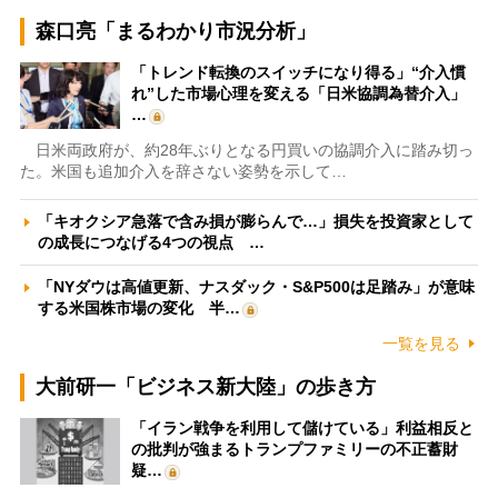
森口亮「まるわかり市況分析」
「トレンド転換のスイッチになり得る」“介入慣
れ”した市場心理を変える「日米協調為替介入」
…
日米両政府が、約28年ぶりとなる円買いの協調介入に踏み切っ
た。米国も追加介入を辞さない姿勢を示して…
「キオクシア急落で含み損が膨らんで…」損失を投資家として
の成長につなげる4つの視点 …
「NYダウは高値更新、ナスダック・S&P500は足踏み」が意味
する米国株市場の変化 半…
一覧を見る
大前研一「ビジネス新大陸」の歩き方
「イラン戦争を利用して儲けている」利益相反と
の批判が強まるトランプファミリーの不正蓄財
疑…