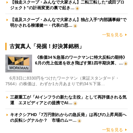
【独走スクープ・みんなで大家さん】二転三転した“成田プロ
ジェクト”の計画変更の裏で起き…
【追及スクープ・みんなで大家さん】独占入手“内部議事録”で
明かされる柳瀬健一・代表の思…
一覧を見る
古賀真人「発掘！好決算銘柄」
《株価34％急落のワークマンに特大反転の期待》
6月の売上低迷を吹き飛ばす第1四半期決算、…
6月3日に8330円をつけたワークマン（東証スタンダード・
7564）の株価は、わずか1カ月あまりで約34％下落…
三菱重工が「AIインフラの新たな主役」として再評価される気
運 エヌビディアとの提携でAI…
キオクシアHD「7万円割れからの急反発」は再びの上昇局面へ
の反転シグナルか？ 市場のムー…
一覧を見る