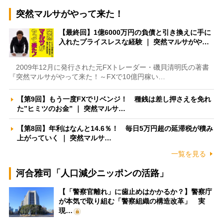
突然マルサがやって来た！
【最終回】1億6000万円の負債と引き換えに手に
入れたプライスレスな経験 ｜ 突然マルサがや…
2009年12月に発行された元FXトレーダー・磯貝清明氏の著書
『突然マルサがやって来た！～FXで10億円稼い…
【第9回】もう一度FXでリベンジ！ 種銭は差し押さえを免れ
た”ヒミツのお金” ｜ 突然マルサ…
【第8回】年利はなんと14.6％！ 毎日5万円超の延滞税が積み
上がっていく ｜ 突然マルサ…
一覧を見る
河合雅司「人口減少ニッポンの活路」
【「警察官離れ」に歯止めはかかるか？】警察庁
が本気で取り組む「警察組織の構造改革」 実
現…