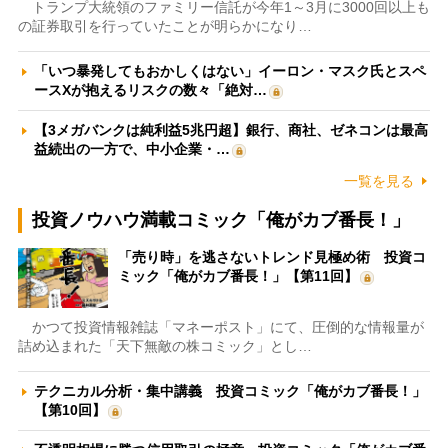
トランプ大統領のファミリー信託が今年1～3月に3000回以上も
の証券取引を行っていたことが明らかになり…
「いつ暴発してもおかしくはない」イーロン・マスク氏とスペ
ースXが抱えるリスクの数々「絶対…
【3メガバンクは純利益5兆円超】銀行、商社、ゼネコンは最高
益続出の一方で、中小企業・…
一覧を見る
投資ノウハウ満載コミック「俺がカブ番長！」
「売り時」を逃さないトレンド見極め術 投資コ
ミック「俺がカブ番長！」【第11回】
かつて投資情報雑誌「マネーポスト」にて、圧倒的な情報量が
詰め込まれた「天下無敵の株コミック」とし…
テクニカル分析・集中講義 投資コミック「俺がカブ番長！」
【第10回】