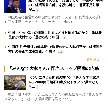
厳しい経済情勢をどう打開するか？中国の下半期
の「経済運営方針」を読み解く 需要不足対策
が…
中国経済に精通する中国株投資の第一人者・田代尚機氏のプレ
ミアム連載「チャイナ・リサーチ」。中国の…
中国「Kimi K3」の衝撃に世界はどう対応するのか？ 米財務
長官が検討する「蒸留を行う中国…
中国経済“予想外の低成長”で政策のテコ入れ必至か 経済運営
方針の修正で成長加速が予想さ…
一覧を見る
「みんなで大家さん」配当ストップ騒動の内幕
《ついに見えた問題の核心》「みんなで大家さ
ん」2000億円超不動産投資トラブル“異常なく
ら…
本誌『週刊ポスト』が追及してきた不動産投資商品「みんなで
大家さん」がいよいよ最終局面を迎えている…