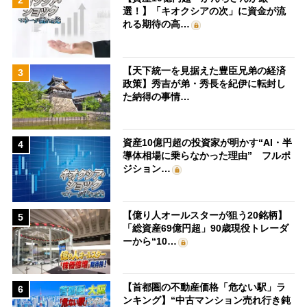
2
選！】「キオクシアの次」に資金が流
れる期待の高…
【天下統一を見据えた豊臣兄弟の経済
3
政策】秀吉が弟・秀長を紀伊に転封し
た納得の事情…
資産10億円超の投資家が明かす“AI・半
4
導体相場に乗らなかった理由” フルポ
ジション…
【億り人オールスターが狙う20銘柄】
5
「総資産69億円超」90歳現役トレーダ
ーから“10…
【首都圏の不動産価格「危ない駅」ラ
6
ンキング】“中古マンション売れ行き鈍