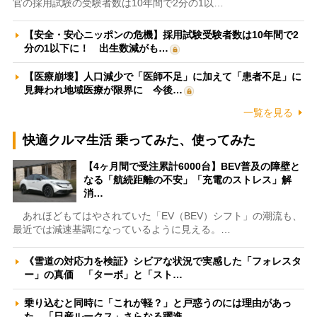
官の採用試験の受験者数は10年間で2分の1以…
【安全・安心ニッポンの危機】採用試験受験者数は10年間で2
分の1以下に！ 出生数減がも…
【医療崩壊】人口減少で「医師不足」に加えて「患者不足」に
見舞われ地域医療が限界に 今後…
一覧を見る
快適クルマ生活 乗ってみた、使ってみた
【4ヶ月間で受注累計6000台】BEV普及の障壁と
なる「航続距離の不安」「充電のストレス」解
消…
あれほどもてはやされていた「EV（BEV）シフト」の潮流も、
最近では減速基調になっているように見える。…
《雪道の対応力を検証》シビアな状況で実感した「フォレスタ
ー」の真価 「ターボ」と「スト…
乗り込むと同時に「これが軽？」と戸惑うのには理由があっ
た 「日産ルークス」さらなる躍進…