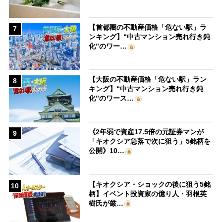
【首都圏の不動産価格「危ない駅」ラ
7
ンキング】“中古マンション売れ行き鈍
化”のワー…
【大阪の不動産価格「危ない駅」ラン
8
キング】“中古マンション売れ行き鈍
化”のワース…
《2年弱で資産17.5倍の元証券マンが
9
「キオクシア急落で次に狙う」5銘柄を
公開》10…
【キオクシア・ショックの後に狙う5銘
10
柄】イベント投資家の億り人・羽根英
樹氏が厳…