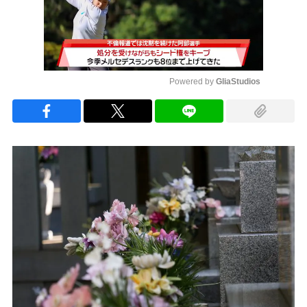
Powered by 
GliaStudios
Mute