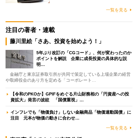
一覧を見る
注目の著者・連載
藤川里絵「さあ、投資を始めよう！」
5年ぶり改訂の「CGコード」、何が変わったのか
ポイントを解説 企業に成長投資の具体的な説
明…
金融庁と東京証券取引所が共同で策定している上場企業の経営
や取締役会のあり方を定める「コーポレート…
【令和のPKOか】GPIFをめぐる片山財務相の「円資産への投
資拡大」発言の波紋 「国債重視」…
インフレでも「物価負け」しない金融商品「物価連動国債」に
注目 元本が物価の動きに合わせ…
一覧を見る