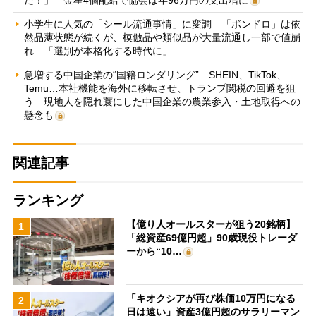
小学生に人気の「シール流通事情」に変調 「ボンドロ」は依
然品薄状態が続くが、模倣品や類似品が大量流通し一部で値崩
れ 「選別が本格化する時代に」
急増する中国企業の“国籍ロンダリング” SHEIN、TikTok、
Temu…本社機能を海外に移転させ、トランプ関税の回避を狙
う 現地人を隠れ蓑にした中国企業の農業参入・土地取得への
懸念も
関連記事
ランキング
【億り人オールスターが狙う20銘柄】
1
「総資産69億円超」90歳現役トレーダ
ーから“10…
「キオクシアが再び株価10万円になる
2
日は遠い」資産3億円超のサラリーマン