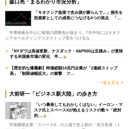
森口亮「まるわかり市況分析」
「キオクシア急落で含み損が膨らんで…」損失を
投資家としての成長につなげる4つの視点 「…
半導体株を中心に相場の調整色が強まり、7月中旬にはキオク
シアホールディングスがストップ安をつけるな…
「NYダウは高値更新、ナスダック・S&P500は足踏み」が意味
する米国株市場の変化 半…
【歴史的な爆騰劇】時価総額10兆円企業が「2連続ストップ
高」「制限値幅拡大」の衝撃 フ…
一覧を見る
大前研一「ビジネス新大陸」の歩き方
「いつ暴発してもおかしくはない」イーロン・マ
スク氏とスペースXが抱えるリスクの数々「絶対
的…
宇宙開発企業「スペースX」の上場で史上初の「兆万長者（ト