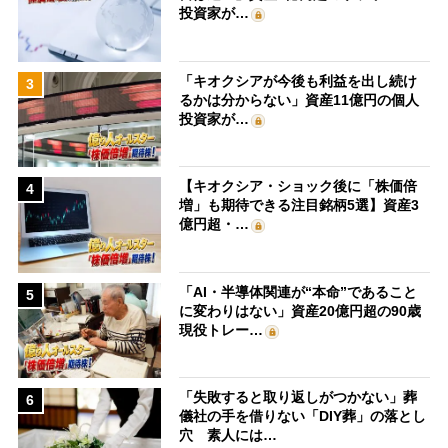
投資家が…
「キオクシアが今後も利益を出し続け
3
るかは分からない」資産11億円の個人
投資家が…
【キオクシア・ショック後に「株価倍
4
増」も期待できる注目銘柄5選】資産3
億円超・…
「AI・半導体関連が“本命”であること
5
に変わりはない」資産20億円超の90歳
現役トレー…
「失敗すると取り返しがつかない」葬
6
儀社の手を借りない「DIY葬」の落とし
穴 素人には…