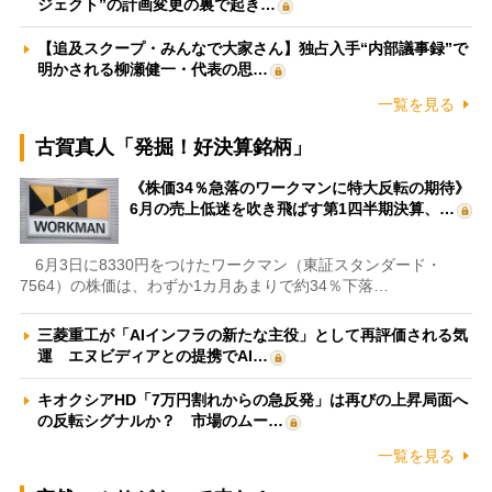
ジェクト”の計画変更の裏で起き…
【追及スクープ・みんなで大家さん】独占入手“内部議事録”で
明かされる柳瀬健一・代表の思…
一覧を見る
古賀真人「発掘！好決算銘柄」
《株価34％急落のワークマンに特大反転の期待》
6月の売上低迷を吹き飛ばす第1四半期決算、…
6月3日に8330円をつけたワークマン（東証スタンダード・
7564）の株価は、わずか1カ月あまりで約34％下落…
三菱重工が「AIインフラの新たな主役」として再評価される気
運 エヌビディアとの提携でAI…
キオクシアHD「7万円割れからの急反発」は再びの上昇局面へ
の反転シグナルか？ 市場のムー…
一覧を見る