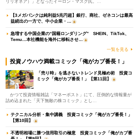
リリオネア）」となったイーロン・マスク氏。…
【3メガバンクは純利益5兆円超】銀行、商社、ゼネコンは最高
益続出の一方で、中小企業・…
急増する中国企業の“国籍ロンダリング” SHEIN、TikTok、
Temu…本社機能を海外に移転させ…
一覧を見る
投資ノウハウ満載コミック「俺がカブ番長！」
「売り時」を逃さないトレンド見極め術 投資コ
ミック「俺がカブ番長！」【第11回】
かつて投資情報雑誌「マネーポスト」にて、圧倒的な情報量が
詰め込まれた「天下無敵の株コミック」とし…
テクニカル分析・集中講義 投資コミック「俺がカブ番長！」
【第10回】
不透明相場に勝つ信用取引の極意 投資コミック「俺がカブ番
長！」【第9回】