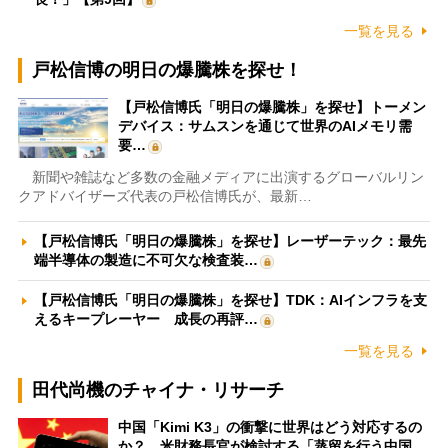
一覧を見る
戸松信博の明日の爆騰株を探せ！
【戸松信博氏「明日の爆騰株」を探せ】トーメン
デバイス：サムスンを通じて世界のAIメモリ需
要…
新聞や雑誌など多数の金融メディアに出演するグローバルリン
クアドバイザーズ代表の戸松信博氏が、最新…
【戸松信博氏「明日の爆騰株」を探せ】レーザーテック：最先
端半導体の製造に不可欠な検査装…
【戸松信博氏「明日の爆騰株」を探せ】TDK：AIインフラを支
えるキープレーヤー 成長の再評…
一覧を見る
田代尚機のチャイナ・リサーチ
中国「Kimi K3」の衝撃に世界はどう対応するの
か？ 米財務長官が検討する「蒸留を行う中国