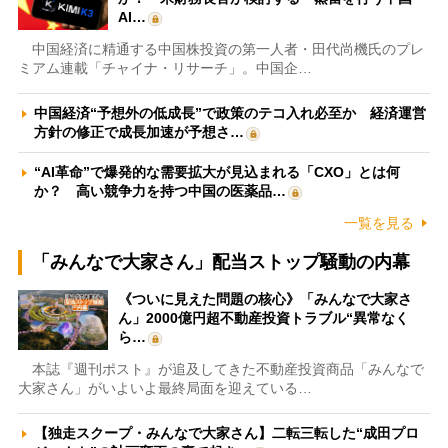
AI…
中国経済に精通する中国株投資の第一人者・田代尚機氏のプレ
ミアム連載「チャイナ・リサーチ」。中国企…
中国経済“予想外の低成長”で政策のテコ入れ必至か 経済運営
方針の修正で成長加速が予想さ…
“AI革命”で爆発的な需要拡大が見込まれる「CXO」とは何
か？ 高い競争力を持つ中国の医薬品…
一覧を見る
「みんなで大家さん」配当ストップ騒動の内幕
《ついに見えた問題の核心》「みんなで大家さ
ん」2000億円超不動産投資トラブル“異常なく
ら…
本誌『週刊ポスト』が追及してきた不動産投資商品「みんなで
大家さん」がいよいよ最終局面を迎えている…
【独走スクープ・みんなで大家さん】二転三転した“成田プロ