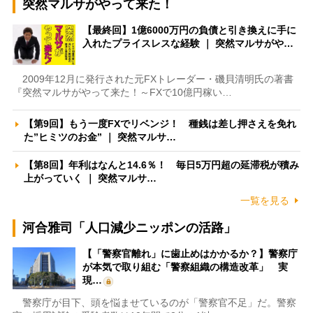
突然マルサがやって来た！
【最終回】1億6000万円の負債と引き換えに手に
入れたプライスレスな経験 ｜ 突然マルサがや…
2009年12月に発行された元FXトレーダー・磯貝清明氏の著書
『突然マルサがやって来た！～FXで10億円稼い…
【第9回】もう一度FXでリベンジ！ 種銭は差し押さえを免れ
た”ヒミツのお金” ｜ 突然マルサ…
【第8回】年利はなんと14.6％！ 毎日5万円超の延滞税が積み
上がっていく ｜ 突然マルサ…
一覧を見る
河合雅司「人口減少ニッポンの活路」
【「警察官離れ」に歯止めはかかるか？】警察庁
が本気で取り組む「警察組織の構造改革」 実
現…
警察庁が目下、頭を悩ませているのが「警察官不足」だ。警察