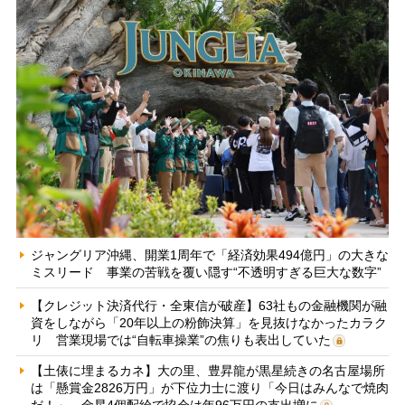
ジャングリア沖縄、開業1周年で「経済効果494億円」の大きな
ミスリード 事業の苦戦を覆い隠す“不透明すぎる巨大な数字”
【クレジット決済代行・全東信が破産】63社もの金融機関が融
資をしながら「20年以上の粉飾決算」を見抜けなかったカラク
リ 営業現場では“自転車操業”の焦りも表出していた
【土俵に埋まるカネ】大の里、豊昇龍が黒星続きの名古屋場所
は「懸賞金2826万円」が下位力士に渡り「今日はみんなで焼肉
だ！」 金星4個配給で協会は年96万円の支出増に