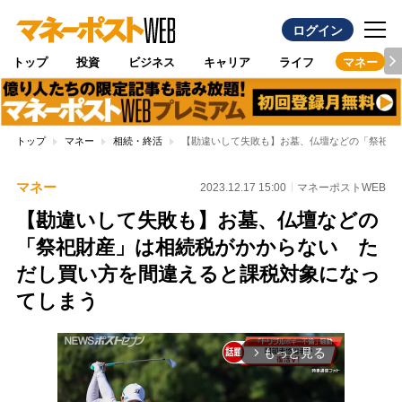
ログイン
トップ
投資
ビジネス
キャリア
ライフ
マネー
トップ
マネー
相続・終活
【勘違いして失敗も】お墓、仏壇などの「祭祀財
マネー
2023.12.17 15:00
マネーポストWEB
【勘違いして失敗も】お墓、仏壇などの
「祭祀財産」は相続税がかからない た
だし買い方を間違えると課税対象になっ
てしまう
もっと見る
arrow_forward_ios