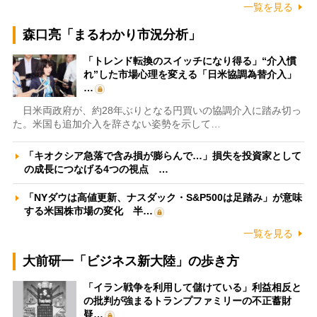
一覧を見る
森口亮「まるわかり市況分析」
「トレンド転換のスイッチになり得る」“介入慣
れ”した市場心理を変える「日米協調為替介入」
…
日米両政府が、約28年ぶりとなる円買いの協調介入に踏み切っ
た。米国も追加介入を辞さない姿勢を示して…
「キオクシア急落で含み損が膨らんで…」損失を投資家として
の成長につなげる4つの視点 …
「NYダウは高値更新、ナスダック・S&P500は足踏み」が意味
する米国株市場の変化 半…
一覧を見る
大前研一「ビジネス新大陸」の歩き方
「イラン戦争を利用して儲けている」利益相反と
の批判が強まるトランプファミリーの不正蓄財
疑…