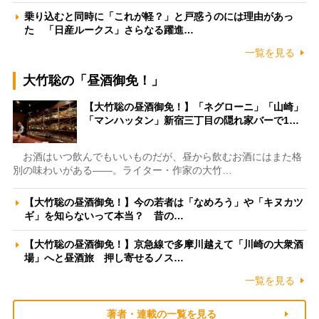
乗り込むと同時に「これが軽？」と戸惑うのには理由があっ
た 「日産ルークス」さらなる躍進…
一覧を見る
大竹聡の「昼酒御免！」
【大竹聡の昼酒御免！】「ネグローニ」「山崎」
「マンハッタン」新宿三丁目の隠れ家バーで1…
お酒はいつ飲んでもいいものだが、昼から飲むお酒にはまた格
別の味わいがある――。ライター・作家の大竹…
【大竹聡の昼酒御免！】今の若者は「なめろう」や「キヌカツ
ギ」を知らないって本当？ 昔の…
【大竹聡の昼酒御免！】京急線で多摩川越えて「川崎の大衆酒
場」へと昼酒旅 押し寄せるノス…
一覧を見る
著者・連載の一覧を見る