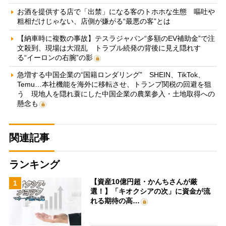
お酒を提供する店で「出禁」になる客のトホホな生態 嘔吐や
粗相だけじゃない、店側が嫌がる“最悪の客”とは
【納車時に複数の事故】テスラジャパン“多額のEV補助金”で注
文殺到、現場は大混乱 トラブル続発の背後に見え隠れす
る“イーロンの右腕”の影
急増する中国企業の“国籍ロンダリング” SHEIN、TikTok、
Temu…本社機能を海外に移転させ、トランプ関税の回避を狙
う 現地人を隠れ蓑にした中国企業の農業参入・土地取得への
懸念も
関連記事
ランキング
【資産10億円超・かんちさんが厳
1
選！】「キオクシアの次」に資金が流
れる期待の高…