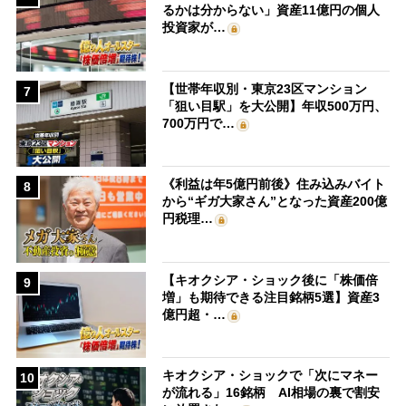
るかは分からない」資産11億円の個人
投資家が…
【世帯年収別・東京23区マンション
7
「狙い目駅」を大公開】年収500万円、
700万円で…
《利益は年5億円前後》住み込みバイト
8
から“ギガ大家さん”となった資産200億
円税理…
【キオクシア・ショック後に「株価倍
9
増」も期待できる注目銘柄5選】資産3
億円超・…
キオクシア・ショックで「次にマネー
10
が流れる」16銘柄 AI相場の裏で割安