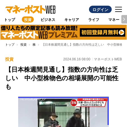
ログイン
トップ
投資
ビジネス
キャリア
ライフ
マネー
トップ
投資
株
【日本株週間見通し】指数の方向性は乏しい 中小型株物色
投資
2024.06.16 08:00
マネーポストWEB
【日本株週間見通し】指数の方向性は乏
しい 中小型株物色の相場展開の可能性
も