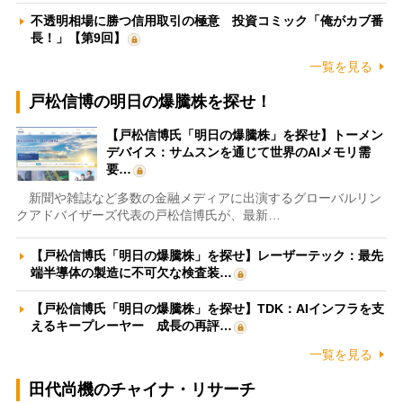
不透明相場に勝つ信用取引の極意 投資コミック「俺がカブ番
長！」【第9回】
一覧を見る
戸松信博の明日の爆騰株を探せ！
【戸松信博氏「明日の爆騰株」を探せ】トーメン
デバイス：サムスンを通じて世界のAIメモリ需
要…
新聞や雑誌など多数の金融メディアに出演するグローバルリン
クアドバイザーズ代表の戸松信博氏が、最新…
【戸松信博氏「明日の爆騰株」を探せ】レーザーテック：最先
端半導体の製造に不可欠な検査装…
【戸松信博氏「明日の爆騰株」を探せ】TDK：AIインフラを支
えるキープレーヤー 成長の再評…
一覧を見る
田代尚機のチャイナ・リサーチ