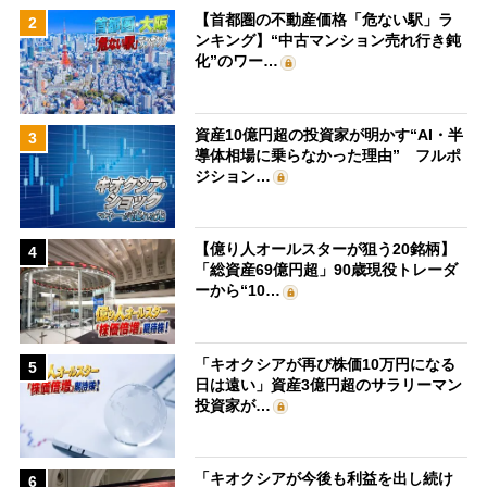
【首都圏の不動産価格「危ない駅」ラ
2
ンキング】“中古マンション売れ行き鈍
化”のワー…
資産10億円超の投資家が明かす“AI・半
3
導体相場に乗らなかった理由” フルポ
ジション…
【億り人オールスターが狙う20銘柄】
4
「総資産69億円超」90歳現役トレーダ
ーから“10…
「キオクシアが再び株価10万円になる
5
日は遠い」資産3億円超のサラリーマン
投資家が…
「キオクシアが今後も利益を出し続け
6