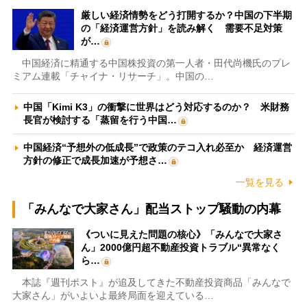
厳しい経済情勢をどう打開するか？中国の下半期
の「経済運営方針」を読み解く 需要不足対策
が…
中国経済に精通する中国株投資の第一人者・田代尚機氏のプレ
ミアム連載「チャイナ・リサーチ」。中国の…
中国「Kimi K3」の衝撃に世界はどう対応するのか？ 米財務
長官が検討する「蒸留を行う中国…
中国経済“予想外の低成長”で政策のテコ入れ必至か 経済運営
方針の修正で成長加速が予想さ…
一覧を見る
「みんなで大家さん」配当ストップ騒動の内幕
《ついに見えた問題の核心》「みんなで大家さ
ん」2000億円超不動産投資トラブル“異常なく
ら…
本誌『週刊ポスト』が追及してきた不動産投資商品「みんなで
大家さん」がいよいよ最終局面を迎えている…