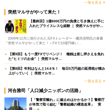
一覧を見る
突然マルサがやって来た！
【最終回】1億6000万円の負債と引き換えに手に
入れたプライスレスな経験 ｜ 突然マルサがや…
2009年12月に発行された元FXトレーダー・磯貝清明氏の著書
『突然マルサがやって来た！～FXで10億円稼い…
【第9回】もう一度FXでリベンジ！ 種銭は差し押さえを免れ
た”ヒミツのお金” ｜ 突然マルサ…
【第8回】年利はなんと14.6％！ 毎日5万円超の延滞税が積み
上がっていく ｜ 突然マルサ…
一覧を見る
河合雅司「人口減少ニッポンの活路」
【「警察官離れ」に歯止めはかかるか？】警察庁
が本気で取り組む「警察組織の構造改革」 実
現…