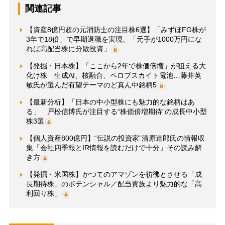
関連記事
【資産8億円超の元消防士の注目株6選】「みずほFG株が
3年で18倍」で早期退職を実現、「元手が1000万円にな
れば高配当株に分散投資」
【発掘・日本株】「ここから2年で株価倍増」が狙える大
化け株 生成AI、核融合、ペロブスカイト電池…藤井英
敏氏が選んだ有望テーマのど真ん中銘柄5
【最新分析】「日本の中小型株にも魅力的な銘柄はあ
る」 戸松信博氏が注目する“株価倍増期待”の成長中小型
株3選
【個人資産800億円】“伝説の投資家”清原達郎氏の情報収
集「会社四季報とIR情報を読むだけで十分」その読み解
き方
【発掘・米国株】かつてのアマゾンを彷彿とさせる「成
長期待株」のポテンシャル／配当貴族より魅力的な「高
利回り株」