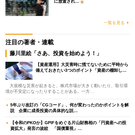
に放置され…
一覧を見る
注目の著者・連載
藤川里絵「さあ、投資を始めよう！」
【資産運用】大災害時に慌てないために平時から
備えておきたい3つのポイント「資産の棚卸し…
大規模な災害が起きると、株式市場が大きく動いたり、取引環
境が不安定になったりすることがある。一方…
5年ぶり改訂の「CGコード」、何が変わったのかポイントを解
説 企業に成長投資の具体的な説…
【令和のPKOか】GPIFをめぐる片山財務相の「円資産への投
資拡大」発言の波紋 「国債重視」…