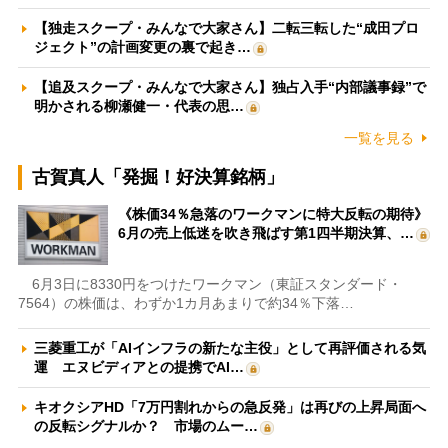
【独走スクープ・みんなで大家さん】二転三転した“成田プロ
ジェクト”の計画変更の裏で起き…
【追及スクープ・みんなで大家さん】独占入手“内部議事録”で
明かされる柳瀬健一・代表の思…
一覧を見る
古賀真人「発掘！好決算銘柄」
《株価34％急落のワークマンに特大反転の期待》
6月の売上低迷を吹き飛ばす第1四半期決算、…
6月3日に8330円をつけたワークマン（東証スタンダード・
7564）の株価は、わずか1カ月あまりで約34％下落…
三菱重工が「AIインフラの新たな主役」として再評価される気
運 エヌビディアとの提携でAI…
キオクシアHD「7万円割れからの急反発」は再びの上昇局面へ
の反転シグナルか？ 市場のムー…