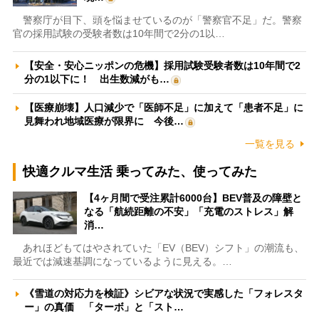
警察庁が目下、頭を悩ませているのが「警察官不足」だ。警察
官の採用試験の受験者数は10年間で2分の1以…
【安全・安心ニッポンの危機】採用試験受験者数は10年間で2
分の1以下に！ 出生数減がも…
【医療崩壊】人口減少で「医師不足」に加えて「患者不足」に
見舞われ地域医療が限界に 今後…
一覧を見る
快適クルマ生活 乗ってみた、使ってみた
【4ヶ月間で受注累計6000台】BEV普及の障壁と
なる「航続距離の不安」「充電のストレス」解
消…
あれほどもてはやされていた「EV（BEV）シフト」の潮流も、
最近では減速基調になっているように見える。…
《雪道の対応力を検証》シビアな状況で実感した「フォレスタ
ー」の真価 「ターボ」と「スト…