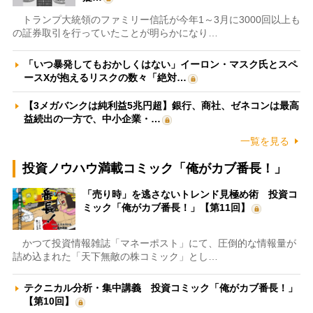
トランプ大統領のファミリー信託が今年1～3月に3000回以上も
の証券取引を行っていたことが明らかになり…
「いつ暴発してもおかしくはない」イーロン・マスク氏とスペ
ースXが抱えるリスクの数々「絶対…
【3メガバンクは純利益5兆円超】銀行、商社、ゼネコンは最高
益続出の一方で、中小企業・…
一覧を見る
投資ノウハウ満載コミック「俺がカブ番長！」
「売り時」を逃さないトレンド見極め術 投資コ
ミック「俺がカブ番長！」【第11回】
かつて投資情報雑誌「マネーポスト」にて、圧倒的な情報量が
詰め込まれた「天下無敵の株コミック」とし…
テクニカル分析・集中講義 投資コミック「俺がカブ番長！」
【第10回】