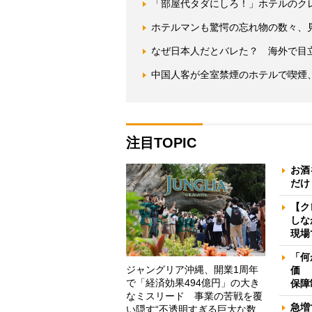
「部屋代タダにしろ！」ホテルのク
ホテルマンも驚愕の忘れ物の数々、
なぜ日本人だとバレた？ 海外で目
中国人客が全室禁煙のホテルで喫煙
注目TOPIC
お酒
だけ
【ク
しな
現場
「何
ジャングリア沖縄、開業1周年
価 
で「経済効果494億円」の大き
保障
なミスリード 事業の苦戦を覆
急増
い隠す“不透明すぎる巨大な数