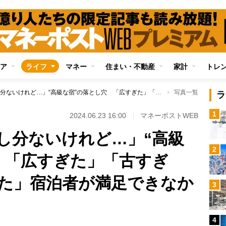
ア
ライフ
マネー
住まい・不動産
家計
トレ
「食事も接客も申し分ないけれど…」“高級な宿”の落とし穴 「広すぎた」「古すぎた」「忙しなかった」宿泊者が満足できなかったポイント
写真一覧
ラ
1
2024.06.23 16:00
マネーポストWEB
し分ないけれど…」“高級
2
 「広すぎた」「古すぎ
た」宿泊者が満足できなか
3
4