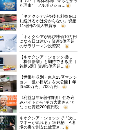
す“AI・半導体相場に乗らなかっ
た理由” フルポジショ…
「キオクシアが今後も利益を出
し続けるかは分からない」資産
11億円の個人投資家…
「キオクシアが再び株価10万円
になる日は遠い」資産3億円超
のサラリーマン投資家…
【キオクシア・ショック後に
「株価倍増」も期待できる注目
銘柄5選】資産3億円超…
【世帯年収別・東京23区マンシ
ョン「狙い目駅」を大公開】年
収500万円、700万円…
《利益は年5億円前後》住み込
みバイトから“ギガ大家さん”と
なった資産200億円税…
キオクシア・ショックで「次に
マネーが流れる」16銘柄 AI相
場の裏で割安に放置さ…