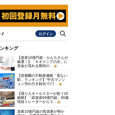
ンド
ログイン
ンキング
【資産10億円超・かんちさんが
厳選！】「キオクシアの次」に
資金が流れる期待の…
【首都圏の不動産価格「危ない
駅」ランキング】“中古マンシ
ョン売れ行き鈍化”のワ…
【億り人オールスターが狙う20
銘柄】「総資産69億円超」90歳
現役トレーダーから“1…
資産10億円超の投資家が明か