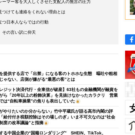
レーマー客を大人しくさせた支配人の無言の圧力
見つけても連絡をくれない理由とは
立つ日本人ならではの行動
、その言い訳に仰天
を提供する店で「出禁」になる客のトホホな生態 嘔吐や粗相
じゃない、店側が嫌がる“最悪の客”とは
レジット決済代行・全東信が破産】63社もの金融機関が融資を
がら「20年以上の粉飾決算」を見抜けなかったカラクリ 営業
では“自転車操業”の焦りも表出していた
がやりたいのか分からない」竹中平蔵氏が語る高市内閣の評
「給付付き税額控除はその場しのぎ」いま不可欠なのは“社会
制度の改革議論”と指摘
する中国企業の“国籍ロンダリング” SHEIN、TikTok、