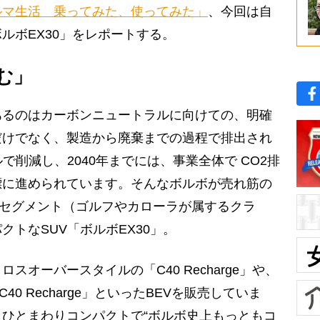
ルマ生活 乗ってみた、使ってみた」
、今回は自
ルボEX30」をレポートする。
む」
るのはカーボンニュートラルに向けての、明確
だけでなく、製造から廃棄までの過程で排出され
で削減し、2040年までには、事業全体で CO2排
標に進められています。そんなボルボが売れ筋の
Cセグメント（ゴルフやカローラが属するクラ
クトなSUV「ボルボEX30」。
オーバースタイルの「C40 Recharge」や、
0 Recharge」といったBEVを販売していま
りもひとまわりコンパクトで“ボルボ史上もっともコ