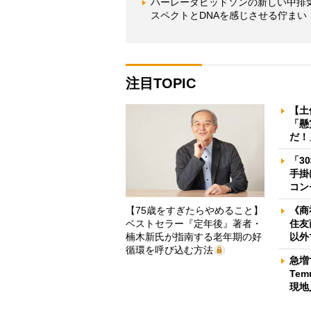
ハーレーダビッドソンの新しい中排気
スペクトとDNAを感じさせる佇まい
注目TOPIC
【土
「懸
だ！
「3
手掛
コン
【75歳をすぎたらやめること】
《商
ベストセラー『定年後』著者・
住友
楠木新氏が指南する老年期の好
以外
循環を呼び込む方法
急増
Te
現地