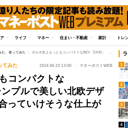
ア
ライフ
マネー
住まい・不動産
家計
トレ
みた、使ってみた
ボルボ史上もっともコンパクトなBEV「EX30」 シンプルで美しい北欧デザインは「長く付き合っていけそうな仕上がり」に
ラ
1
ってみた
2024.06.23 13:00
マネーポストWEB
もコンパクトな
2
 シンプルで美しい北欧デザ
合っていけそうな仕上が
3
4