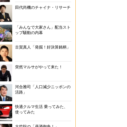
田代尚機のチャイナ・リサーチ
「みんなで大家さん」配当スト
ップ騒動の内幕
古賀真人「発掘！好決算銘柄」
突然マルサがやって来た！
河合雅司「人口減少ニッポンの
活路」
快適クルマ生活 乗ってみた、
使ってみた
大竹聡の「昼酒御免！」