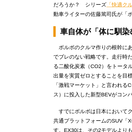
だろうか？ シリーズ
「快適ク
動車ライターの佐藤篤司氏が「ボ
車自体が「体に馴染
ボルボのクルマ作りの根幹にあ
でブレのない戦略です。走行時
る二酸化炭素（CO2）をトータル
出量を実質ゼロとすることを目
「激戦マーケット」と言われる
ス）に投入した新型BEVがコンパ
すでにボルボは日本においてクロス
共通プラットフォームのSUV「XC4
す。EX30は、その2モデルよ