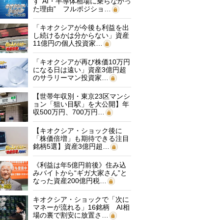
す“AI・半導体相場に乗らなかっ
た理由” フルポジショ…
「キオクシアが今後も利益を出
し続けるかは分からない」資産
11億円の個人投資家…
「キオクシアが再び株価10万円
になる日は遠い」資産3億円超
のサラリーマン投資家…
【世帯年収別・東京23区マンシ
ョン「狙い目駅」を大公開】年
収500万円、700万円…
【キオクシア・ショック後に
「株価倍増」も期待できる注目
銘柄5選】資産3億円超…
《利益は年5億円前後》住み込
みバイトから“ギガ大家さん”と
なった資産200億円税…
キオクシア・ショックで「次に
マネーが流れる」16銘柄 AI相
場の裏で割安に放置さ…