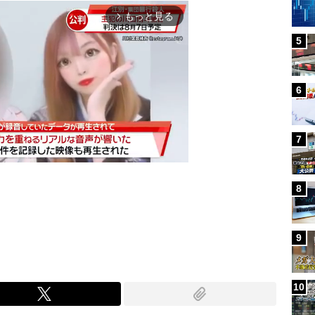
もっと見る
arrow_forward_ios
5
6
7
8
Mute
9
10