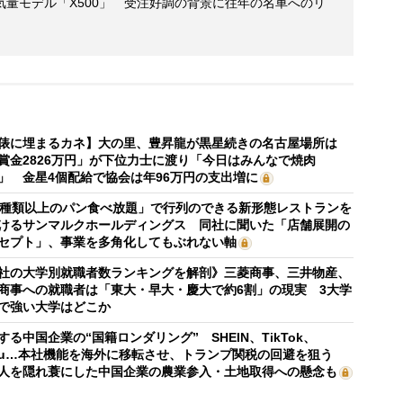
量モデル「X500」 受注好調の背景に往年の名車へのリ
俵に埋まるカネ】大の里、豊昇龍が黒星続きの名古屋場所は
賞金2826万円」が下位力士に渡り「今日はみんなで焼肉
」 金星4個配給で協会は年96万円の支出増に
0種類以上のパン食べ放題」で行列のできる新形態レストランを
けるサンマルクホールディングス 同社に聞いた「店舗展開の
セプト」、事業を多角化してもぶれない軸
社の大学別就職者数ランキングを解剖》三菱商事、三井物産、
商事への就職者は「東大・早大・慶大で約6割」の現実 3大学
で強い大学はどこか
する中国企業の“国籍ロンダリング” SHEIN、TikTok、
mu…本社機能を海外に移転させ、トランプ関税の回避を狙う
人を隠れ蓑にした中国企業の農業参入・土地取得への懸念も