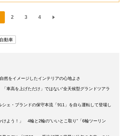
2
3
4
自動車
の自然をイメージしたインテリアの心地よさ
】「車高を上げただけ」ではない“全天候型グランドツアラ
ルシェ・ブランドの保守本流「911」を自ら運転して登場し
けよう！」 4輪と2輪の“いいとこ取り”「6輪ツーリン