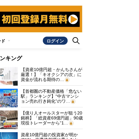
ンド
ログイン
ンキング
【資産10億円超・かんちさんが
厳選！】「キオクシアの次」に
資金が流れる期待の…
【首都圏の不動産価格「危ない
駅」ランキング】“中古マンシ
ョン売れ行き鈍化”のワ…
【億り人オールスターが狙う20
銘柄】「総資産69億円超」90歳
現役トレーダーから“1…
資産10億円超の投資家が明か