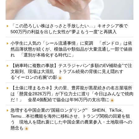
「この恐ろしい株はさっさと手放したい…」キオクシア株で
500万円の利益を出した女性が“夢よもう一度”と再購入
小学生に人気の「シール流通事情」に変調 「ボンドロ」は依
然品薄状態が続くが、模倣品や類似品が大量流通し一部で値崩
れ 「選別が本格化する時代に」
【納車時に複数の事故】テスラジャパン“多額のEV補助金”で注
文殺到、現場は大混乱 トラブル続発の背後に見え隠れす
る“イーロンの右腕”の影
【土俵に埋まるカネ】大の里、豊昇龍が黒星続きの名古屋場所
は「懸賞金2826万円」が下位力士に渡り「今日はみんなで焼肉
だ！」 金星4個配給で協会は年96万円の支出増に
急増する中国企業の“国籍ロンダリング” SHEIN、TikTok、
Temu…本社機能を海外に移転させ、トランプ関税の回避を狙
う 現地人を隠れ蓑にした中国企業の農業参入・土地取得への
懸念も