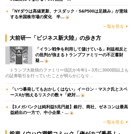
「NYダウは高値更新、ナスダック・S&P500は足踏み」が意味
する米国株市場の変化 半…
一覧を見る
大前研一「ビジネス新大陸」の歩き方
「イラン戦争を利用して儲けている」利益相反と
の批判が強まるトランプファミリーの不正蓄財
疑…
トランプ大統領のファミリー信託が今年1～3月に3000回以上も
の証券取引を行っていたことが明らかになり…
「いつ暴発してもおかしくはない」イーロン・マスク氏とスペ
ースXが抱えるリスクの数々「絶対…
【3メガバンクは純利益5兆円超】銀行、商社、ゼネコンは最高
益続出の一方で、中小企業・…
一覧を見る
投資ノウハウ満載コミック「俺がカブ番長！」