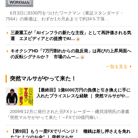
6月3日に8330円をつけたワークマン（東証スタンダード・
7564）の株価は、わずか1カ月あまりで約34％下落…
三菱重工が「AIインフラの新たな主役」として再評価される気
運 エヌビディアとの提携でAI…
キオクシアHD「7万円割れからの急反発」は再びの上昇局面へ
の反転シグナルか？ 市場のムー…
一覧を見る
突然マルサがやって来た！
【最終回】1億6000万円の負債と引き換えに手に
入れたプライスレスな経験 ｜ 突然マルサがや…
2009年12月に発行された元FXトレーダー・磯貝清明氏の著書
『突然マルサがやって来た！～FXで10億円稼い…
【第9回】もう一度FXでリベンジ！ 種銭は差し押さえを免れ
た”ヒミツのお金” ｜ 突然マルサ…