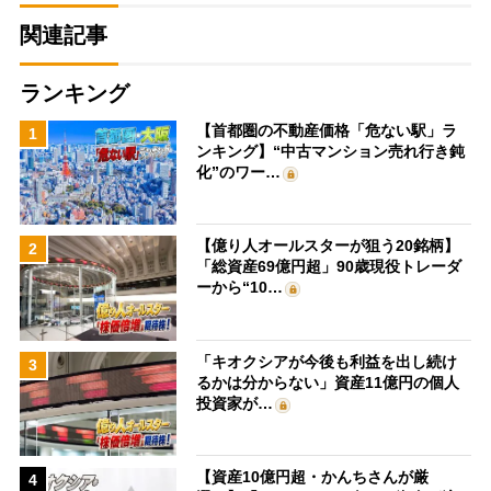
関連記事
ランキング
【首都圏の不動産価格「危ない駅」ラ
1
ンキング】“中古マンション売れ行き鈍
化”のワー…
【億り人オールスターが狙う20銘柄】
2
「総資産69億円超」90歳現役トレーダ
ーから“10…
「キオクシアが今後も利益を出し続け
3
るかは分からない」資産11億円の個人
投資家が…
【資産10億円超・かんちさんが厳
4