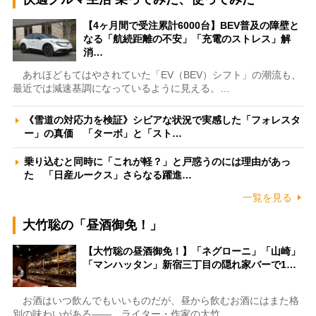
【4ヶ月間で受注累計6000台】BEV普及の障壁と
なる「航続距離の不安」「充電のストレス」解
消…
あれほどもてはやされていた「EV（BEV）シフト」の潮流も、
最近では減速基調になっているように見える。…
《雪道の対応力を検証》シビアな状況で実感した「フォレスタ
ー」の真価 「ターボ」と「スト…
乗り込むと同時に「これが軽？」と戸惑うのには理由があっ
た 「日産ルークス」さらなる躍進…
一覧を見る
大竹聡の「昼酒御免！」
【大竹聡の昼酒御免！】「ネグローニ」「山崎」
「マンハッタン」新宿三丁目の隠れ家バーで1…
お酒はいつ飲んでもいいものだが、昼から飲むお酒にはまた格
別の味わいがある――。ライター・作家の大竹…