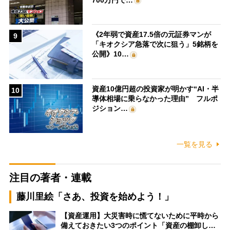
《2年弱で資産17.5倍の元証券マンが
9
「キオクシア急落で次に狙う」5銘柄を
公開》10…
資産10億円超の投資家が明かす“AI・半
10
導体相場に乗らなかった理由” フルポ
ジション…
一覧を見る
注目の著者・連載
藤川里絵「さあ、投資を始めよう！」
【資産運用】大災害時に慌てないために平時から
備えておきたい3つのポイント「資産の棚卸し…