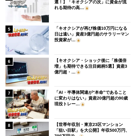
選！】「キオクシアの次」に資金が流
れる期待の高…
「キオクシアが再び株価10万円になる
5
日は遠い」資産3億円超のサラリーマン
投資家が…
【キオクシア・ショック後に「株価倍
6
増」も期待できる注目銘柄5選】資産3
億円超・…
「AI・半導体関連が“本命”であること
7
に変わりはない」資産20億円超の90歳
現役トレー…
【世帯年収別・東京23区マンション
8
「狙い目駅」を大公開】年収500万円、
700万円で…