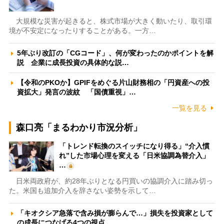
大規模な災害が起きると、株式市場が大きく動いたり、取引環
境が不安定になったりすることがある。一方…
5年ぶり改訂の「CGコード」、何が変わったのかポイントを解
説 企業に成長投資の具体的な説…
【令和のPKOか】GPIFをめぐる片山財務相の「円資産への投
資拡大」発言の波紋 「国債重視」…
一覧を見る
森口亮「まるわかり市況分析」
「トレンド転換のスイッチになり得る」“介入慣
れ”した市場心理を変える「日米協調為替介入」
…
日米両政府が、約28年ぶりとなる円買いの協調介入に踏み切っ
た。米国も追加介入を辞さない姿勢を示して…
「キオクシア急落で含み損が膨らんで…」損失を投資家として
の成長につなげる4つの視点 …