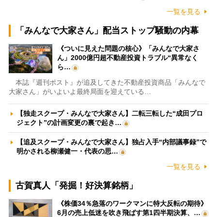
一覧を見る
「みんなで大家さん」配当ストップ騒動の内幕
《ついに見えた問題の核心》「みんなで大家さ
ん」2000億円超不動産投資トラブル“異常なく
ら…
本誌『週刊ポスト』が追及してきた不動産投資商品「みんなで
大家さん」がいよいよ最終局面を迎えている…
【独走スクープ・みんなで大家さん】二転三転した“成田プロ
ジェクト”の計画変更の裏で起き…
【追及スクープ・みんなで大家さん】独占入手“内部議事録”で
明かされる柳瀬健一・代表の思…
一覧を見る
古賀真人「発掘！好決算銘柄」
《株価34％急落のワークマンに特大反転の期待》
6月の売上低迷を吹き飛ばす第1四半期決算、…