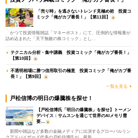
「売り時」を逃さないトレンド見極め術 投資コ
ミック「俺がカブ番長！」【第11回】
かつて投資情報雑誌「マネーポスト」にて、圧倒的な情報量が
詰め込まれた「天下無敵の株コミック」とし…
テクニカル分析・集中講義 投資コミック「俺がカブ番長！」
【第10回】
不透明相場に勝つ信用取引の極意 投資コミック「俺がカブ番
長！」【第9回】
一覧を見る
戸松信博の明日の爆騰株を探せ！
【戸松信博氏「明日の爆騰株」を探せ】トーメン
デバイス：サムスンを通じて世界のAIメモリ需
要…
新聞や雑誌など多数の金融メディアに出演するグローバルリン
クアドバイザーズ代表の戸松信博氏が、最新…