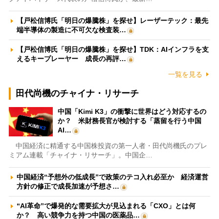
【戸松信博氏「明日の爆騰株」を探せ】レーザーテック：最先
端半導体の製造に不可欠な検査装…
【戸松信博氏「明日の爆騰株」を探せ】TDK：AIインフラを支
えるキープレーヤー 成長の再評…
一覧を見る
田代尚機のチャイナ・リサーチ
中国「Kimi K3」の衝撃に世界はどう対応するの
か？ 米財務長官が検討する「蒸留を行う中国
AI…
中国経済に精通する中国株投資の第一人者・田代尚機氏のプレ
ミアム連載「チャイナ・リサーチ」。中国企…
中国経済“予想外の低成長”で政策のテコ入れ必至か 経済運営
方針の修正で成長加速が予想さ…
“AI革命”で爆発的な需要拡大が見込まれる「CXO」とは何
か？ 高い競争力を持つ中国の医薬品…