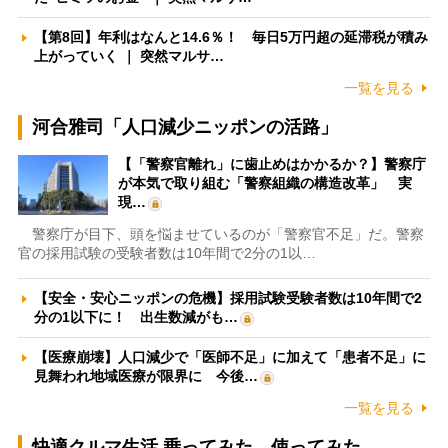
【第8回】年利はなんと14.6％！ 毎日5万円超の延滞税が積み
上がっていく ｜ 突然マルサ…
一覧を見る
河合雅司「人口減少ニッポンの活路」
【「警察官離れ」に歯止めはかかるか？】警察庁
が本気で取り組む「警察組織の構造改革」 実
現…
警察庁が目下、頭を悩ませているのが「警察官不足」だ。警察
官の採用試験の受験者数は10年間で2分の1以…
【安全・安心ニッポンの危機】採用試験受験者数は10年間で2
分の1以下に！ 出生数減がも…
【医療崩壊】人口減少で「医師不足」に加えて「患者不足」に
見舞われ地域医療が限界に 今後…
一覧を見る
快適クルマ生活 乗ってみた、使ってみた