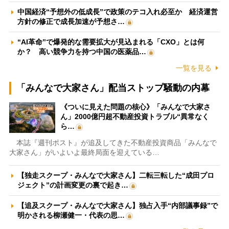
中国経済“予想外の低成長”で政策のテコ入れ必至か 経済運営
方針の修正で成長加速が予想さ…
“AI革命”で爆発的な需要拡大が見込まれる「CXO」とは何
か？ 高い競争力を持つ中国の医薬品…
一覧を見る
「みんなで大家さん」配当ストップ騒動の内幕
《ついに見えた問題の核心》「みんなで大家さ
ん」2000億円超不動産投資トラブル“異常なく
ら…
本誌『週刊ポスト』が追及してきた不動産投資商品「みんなで
大家さん」がいよいよ最終局面を迎えている…
【独走スクープ・みんなで大家さん】二転三転した“成田プロ
ジェクト”の計画変更の裏で起き…
【追及スクープ・みんなで大家さん】独占入手“内部議事録”で
明かされる柳瀬健一・代表の思…