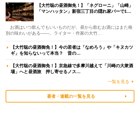
【大竹聡の昼酒御免！】「ネグローニ」「山崎」
「マンハッタン」新宿三丁目の隠れ家バーで1…
お酒はいつ飲んでもいいものだが、昼から飲むお酒にはまた格
別の味わいがある――。ライター・作家の大竹…
【大竹聡の昼酒御免！】今の若者は「なめろう」や「キヌカツ
ギ」を知らないって本当？ 昔の…
【大竹聡の昼酒御免！】京急線で多摩川越えて「川崎の大衆酒
場」へと昼酒旅 押し寄せるノス…
一覧を見る
著者・連載の一覧を見る