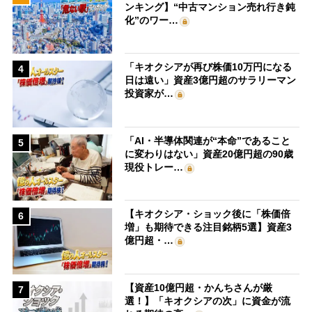
ンキング】“中古マンション売れ行き鈍
化”のワー…
「キオクシアが再び株価10万円になる
4
日は遠い」資産3億円超のサラリーマン
投資家が…
「AI・半導体関連が“本命”であること
5
に変わりはない」資産20億円超の90歳
現役トレー…
【キオクシア・ショック後に「株価倍
6
増」も期待できる注目銘柄5選】資産3
億円超・…
【資産10億円超・かんちさんが厳
7
選！】「キオクシアの次」に資金が流