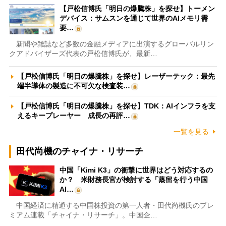
【戸松信博氏「明日の爆騰株」を探せ】トーメン
デバイス：サムスンを通じて世界のAIメモリ需
要…
新聞や雑誌など多数の金融メディアに出演するグローバルリン
クアドバイザーズ代表の戸松信博氏が、最新…
【戸松信博氏「明日の爆騰株」を探せ】レーザーテック：最先
端半導体の製造に不可欠な検査装…
【戸松信博氏「明日の爆騰株」を探せ】TDK：AIインフラを支
えるキープレーヤー 成長の再評…
一覧を見る
田代尚機のチャイナ・リサーチ
中国「Kimi K3」の衝撃に世界はどう対応するの
か？ 米財務長官が検討する「蒸留を行う中国
AI…
中国経済に精通する中国株投資の第一人者・田代尚機氏のプレ
ミアム連載「チャイナ・リサーチ」。中国企…