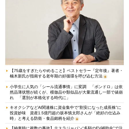
【75歳をすぎたらやめること】ベストセラー『定年後』著者・
楠木新氏が指南する老年期の好循環を呼び込む方法
小学生に人気の「シール流通事情」に変調 「ボンドロ」は依
然品薄状態が続くが、模倣品や類似品が大量流通し一部で値崩
れ 「選別が本格化する時代に」
キオクシアなどAI関連株に資金集中で“割安になった成長株”に
投資妙味 資産1.5億円超の坂本慎太郎さんが「絶好の仕込み
時」と考える防衛・食品銘柄を紹介
【納車時に複数の事故】テスラジャパン“多額のEV補助金”で注