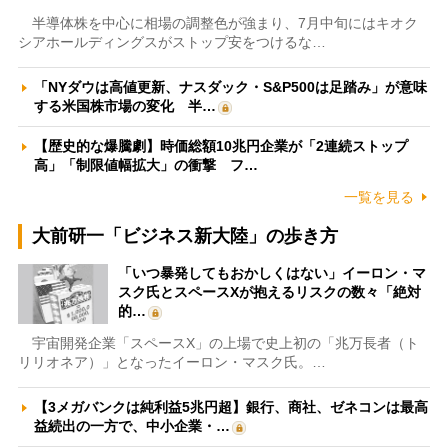
半導体株を中心に相場の調整色が強まり、7月中旬にはキオク
シアホールディングスがストップ安をつけるな…
「NYダウは高値更新、ナスダック・S&P500は足踏み」が意味
する米国株市場の変化 半…
【歴史的な爆騰劇】時価総額10兆円企業が「2連続ストップ
高」「制限値幅拡大」の衝撃 フ…
一覧を見る
大前研一「ビジネス新大陸」の歩き方
「いつ暴発してもおかしくはない」イーロン・マ
スク氏とスペースXが抱えるリスクの数々「絶対
的…
宇宙開発企業「スペースX」の上場で史上初の「兆万長者（ト
リリオネア）」となったイーロン・マスク氏。…
【3メガバンクは純利益5兆円超】銀行、商社、ゼネコンは最高
益続出の一方で、中小企業・…