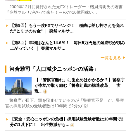
2009年12月に発行された元FXトレーダー・磯貝清明氏の著書
『突然マルサがやって来た！～FXで10億円稼い…
【第9回】もう一度FXでリベンジ！ 種銭は差し押さえを免れ
た”ヒミツのお金” ｜ 突然マルサ…
【第8回】年利はなんと14.6％！ 毎日5万円超の延滞税が積み
上がっていく ｜ 突然マルサ…
一覧を見る
河合雅司「人口減少ニッポンの活路」
【「警察官離れ」に歯止めはかかるか？】警察庁
が本気で取り組む「警察組織の構造改革」 実
現…
警察庁が目下、頭を悩ませているのが「警察官不足」だ。警察
官の採用試験の受験者数は10年間で2分の1以…
【安全・安心ニッポンの危機】採用試験受験者数は10年間で2
分の1以下に！ 出生数減がも…