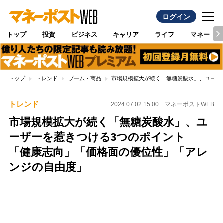
ログイン
トップ
投資
ビジネス
キャリア
ライフ
マネー
トップ
トレンド
ブーム・商品
市場規模拡大が続く「無糖炭酸水」、ユーザ
トレンド
2024.07.02 15:00
マネーポストWEB
市場規模拡大が続く「無糖炭酸水」、ユ
ーザーを惹きつける3つのポイント
「健康志向」「価格面の優位性」「アレ
ンジの自由度」
Loaded
:
100.00%
/
Unmute