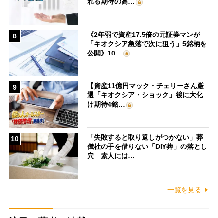
れる期待の高…
《2年弱で資産17.5倍の元証券マンが
8
「キオクシア急落で次に狙う」5銘柄を
公開》10…
【資産11億円マック・チェリーさん厳
9
選「キオクシア・ショック」後に大化
け期待4銘…
「失敗すると取り返しがつかない」葬
10
儀社の手を借りない「DIY葬」の落とし
穴 素人には…
一覧を見る