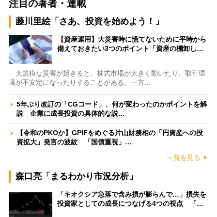
注目の著者・連載
藤川里絵「さあ、投資を始めよう！」
【資産運用】大災害時に慌てないために平時から
備えておきたい3つのポイント「資産の棚卸し…
大規模な災害が起きると、株式市場が大きく動いたり、取引環
境が不安定になったりすることがある。一方…
5年ぶり改訂の「CGコード」、何が変わったのかポイントを解
説 企業に成長投資の具体的な説…
【令和のPKOか】GPIFをめぐる片山財務相の「円資産への投
資拡大」発言の波紋 「国債重視」…
一覧を見る
森口亮「まるわかり市況分析」
「キオクシア急落で含み損が膨らんで…」損失を
投資家としての成長につなげる4つの視点 「…