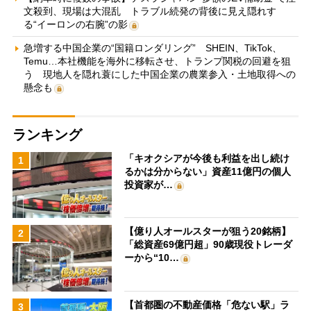
文殺到、現場は大混乱 トラブル続発の背後に見え隠れす
る“イーロンの右腕”の影
急増する中国企業の“国籍ロンダリング” SHEIN、TikTok、
Temu…本社機能を海外に移転させ、トランプ関税の回避を狙
う 現地人を隠れ蓑にした中国企業の農業参入・土地取得への
懸念も
ランキング
「キオクシアが今後も利益を出し続け
1
るかは分からない」資産11億円の個人
投資家が…
【億り人オールスターが狙う20銘柄】
2
「総資産69億円超」90歳現役トレーダ
ーから“10…
【首都圏の不動産価格「危ない駅」ラ
3