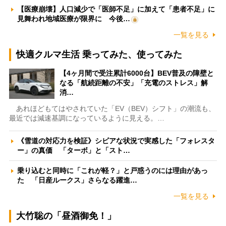
【医療崩壊】人口減少で「医師不足」に加えて「患者不足」に
見舞われ地域医療が限界に 今後…
一覧を見る
快適クルマ生活 乗ってみた、使ってみた
【4ヶ月間で受注累計6000台】BEV普及の障壁と
なる「航続距離の不安」「充電のストレス」解
消…
あれほどもてはやされていた「EV（BEV）シフト」の潮流も、
最近では減速基調になっているように見える。…
《雪道の対応力を検証》シビアな状況で実感した「フォレスタ
ー」の真価 「ターボ」と「スト…
乗り込むと同時に「これが軽？」と戸惑うのには理由があっ
た 「日産ルークス」さらなる躍進…
一覧を見る
大竹聡の「昼酒御免！」