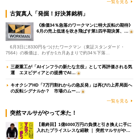
一覧を見る
古賀真人「発掘！好決算銘柄」
《株価34％急落のワークマンに特大反転の期待》
6月の売上低迷を吹き飛ばす第1四半期決算、…
6月3日に8330円をつけたワークマン（東証スタンダード・
7564）の株価は、わずか1カ月あまりで約34％下落…
三菱重工が「AIインフラの新たな主役」として再評価される気
運 エヌビディアとの提携でAI…
キオクシアHD「7万円割れからの急反発」は再びの上昇局面へ
の反転シグナルか？ 市場のムー…
一覧を見る
突然マルサがやって来た！
【最終回】1億6000万円の負債と引き換えに手に
入れたプライスレスな経験 ｜ 突然マルサがや…