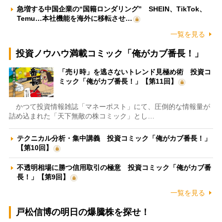
急増する中国企業の“国籍ロンダリング” SHEIN、TikTok、
Temu…本社機能を海外に移転させ…
一覧を見る
投資ノウハウ満載コミック「俺がカブ番長！」
「売り時」を逃さないトレンド見極め術 投資コ
ミック「俺がカブ番長！」【第11回】
かつて投資情報雑誌「マネーポスト」にて、圧倒的な情報量が
詰め込まれた「天下無敵の株コミック」とし…
テクニカル分析・集中講義 投資コミック「俺がカブ番長！」
【第10回】
不透明相場に勝つ信用取引の極意 投資コミック「俺がカブ番
長！」【第9回】
一覧を見る
戸松信博の明日の爆騰株を探せ！