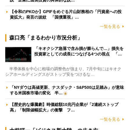
【令和のPKOか】GPIFをめぐる片山財務相の「円資産への投
資拡大」発言の波紋 「国債重視」…
一覧を見る
森口亮「まるわかり市況分析」
「キオクシア急落で含み損が膨らんで…」損失を
投資家としての成長につなげる4つの視点 「…
半導体株を中心に相場の調整色が強まり、7月中旬にはキオク
シアホールディングスがストップ安をつけるな…
「NYダウは高値更新、ナスダック・S&P500は足踏み」が意味
する米国株市場の変化 半…
【歴史的な爆騰劇】時価総額10兆円企業が「2連続ストップ
高」「制限値幅拡大」の衝撃 フ…
一覧を見る