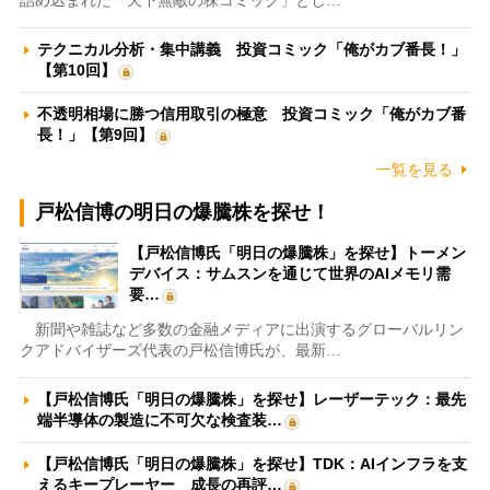
テクニカル分析・集中講義 投資コミック「俺がカブ番長！」
【第10回】
不透明相場に勝つ信用取引の極意 投資コミック「俺がカブ番
長！」【第9回】
一覧を見る
戸松信博の明日の爆騰株を探せ！
【戸松信博氏「明日の爆騰株」を探せ】トーメン
デバイス：サムスンを通じて世界のAIメモリ需
要…
新聞や雑誌など多数の金融メディアに出演するグローバルリン
クアドバイザーズ代表の戸松信博氏が、最新…
【戸松信博氏「明日の爆騰株」を探せ】レーザーテック：最先
端半導体の製造に不可欠な検査装…
【戸松信博氏「明日の爆騰株」を探せ】TDK：AIインフラを支
えるキープレーヤー 成長の再評…