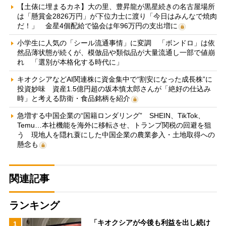
【土俵に埋まるカネ】大の里、豊昇龍が黒星続きの名古屋場所
は「懸賞金2826万円」が下位力士に渡り「今日はみんなで焼肉
だ！」 金星4個配給で協会は年96万円の支出増に
小学生に人気の「シール流通事情」に変調 「ボンドロ」は依
然品薄状態が続くが、模倣品や類似品が大量流通し一部で値崩
れ 「選別が本格化する時代に」
キオクシアなどAI関連株に資金集中で“割安になった成長株”に
投資妙味 資産1.5億円超の坂本慎太郎さんが「絶好の仕込み
時」と考える防衛・食品銘柄を紹介
急増する中国企業の“国籍ロンダリング” SHEIN、TikTok、
Temu…本社機能を海外に移転させ、トランプ関税の回避を狙
う 現地人を隠れ蓑にした中国企業の農業参入・土地取得への
懸念も
関連記事
ランキング
「キオクシアが今後も利益を出し続け
1