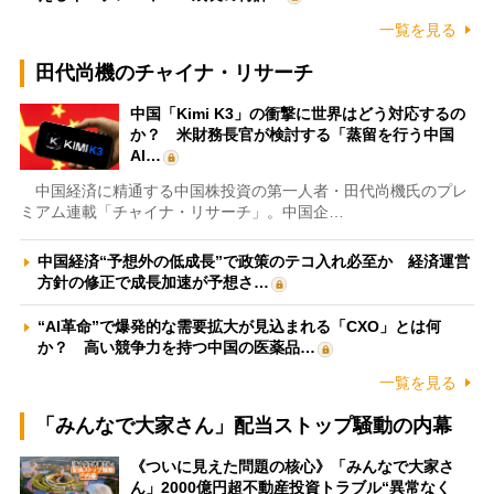
一覧を見る
田代尚機のチャイナ・リサーチ
中国「Kimi K3」の衝撃に世界はどう対応するの
か？ 米財務長官が検討する「蒸留を行う中国
AI…
中国経済に精通する中国株投資の第一人者・田代尚機氏のプレ
ミアム連載「チャイナ・リサーチ」。中国企…
中国経済“予想外の低成長”で政策のテコ入れ必至か 経済運営
方針の修正で成長加速が予想さ…
“AI革命”で爆発的な需要拡大が見込まれる「CXO」とは何
か？ 高い競争力を持つ中国の医薬品…
一覧を見る
「みんなで大家さん」配当ストップ騒動の内幕
《ついに見えた問題の核心》「みんなで大家さ
ん」2000億円超不動産投資トラブル“異常なく