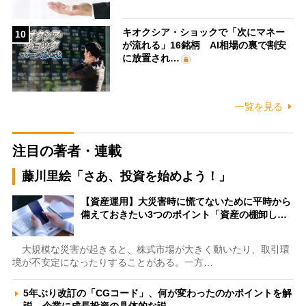
キオクシア・ショックで「次にマネー
10
が流れる」16銘柄 AI相場の裏で割安
に放置され…
一覧を見る
注目の著者・連載
藤川里絵「さあ、投資を始めよう！」
【資産運用】大災害時に慌てないために平時から
備えておきたい3つのポイント「資産の棚卸し…
大規模な災害が起きると、株式市場が大きく動いたり、取引環
境が不安定になったりすることがある。一方…
5年ぶり改訂の「CGコード」、何が変わったのかポイントを解
説 企業に成長投資の具体的な説…