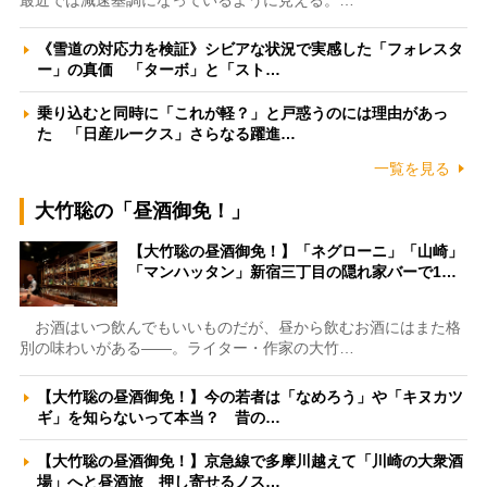
《雪道の対応力を検証》シビアな状況で実感した「フォレスタ
ー」の真価 「ターボ」と「スト…
乗り込むと同時に「これが軽？」と戸惑うのには理由があっ
た 「日産ルークス」さらなる躍進…
一覧を見る
大竹聡の「昼酒御免！」
【大竹聡の昼酒御免！】「ネグローニ」「山崎」
「マンハッタン」新宿三丁目の隠れ家バーで1…
お酒はいつ飲んでもいいものだが、昼から飲むお酒にはまた格
別の味わいがある――。ライター・作家の大竹…
【大竹聡の昼酒御免！】今の若者は「なめろう」や「キヌカツ
ギ」を知らないって本当？ 昔の…
【大竹聡の昼酒御免！】京急線で多摩川越えて「川崎の大衆酒
場」へと昼酒旅 押し寄せるノス…