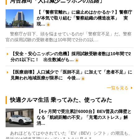
河合雅司「人口減少ニッポンの活路」
【「警察官離れ」に歯止めはかかるか？】警察庁
が本気で取り組む「警察組織の構造改革」 実
現…
警察庁が目下、頭を悩ませているのが「警察官不足」だ。警察
官の採用試験の受験者数は10年間で2分の1以…
【安全・安心ニッポンの危機】採用試験受験者数は10年間で2
分の1以下に！ 出生数減がも…
【医療崩壊】人口減少で「医師不足」に加えて「患者不足」に
見舞われ地域医療が限界に 今後…
一覧を見る
快適クルマ生活 乗ってみた、使ってみた
【4ヶ月間で受注累計6000台】BEV普及の障壁と
なる「航続距離の不安」「充電のストレス」解
消…
あれほどもてはやされていた「EV（BEV）シフト」の潮流も、
最近では減速基調になっているように見える。…