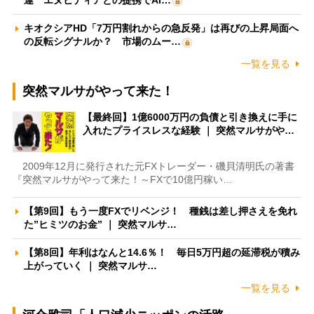
キオクシアHD「7万円割れからの急反発」は再びの上昇局面へ
の反転シグナルか？ 市場のムー…
一覧を見る
突然マルサがやって来た！
【最終回】1億6000万円の負債と引き換えに手に
入れたプライスレスな経験 ｜ 突然マルサがや…
2009年12月に発行された元FXトレーダー・磯貝清明氏の著書
『突然マルサがやって来た！～FXで10億円稼い…
【第9回】もう一度FXでリベンジ！ 種銭は差し押さえを免れ
た”ヒミツのお金” ｜ 突然マルサ…
【第8回】年利はなんと14.6％！ 毎日5万円超の延滞税が積み
上がっていく ｜ 突然マルサ…
一覧を見る