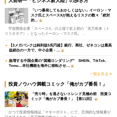
大前研一「ビジネス新大陸」の歩き方
「いつ暴発してもおかしくはない」イーロン・マ
スク氏とスペースXが抱えるリスクの数々「絶対
的…
宇宙開発企業「スペースX」の上場で史上初の「兆万長者（ト
リリオネア）」となったイーロン・マスク氏。…
【3メガバンクは純利益5兆円超】銀行、商社、ゼネコンは最高
益続出の一方で、中小企業・…
急増する中国企業の“国籍ロンダリング” SHEIN、TikTok、
Temu…本社機能を海外に移転させ…
一覧を見る
投資ノウハウ満載コミック「俺がカブ番長！」
「売り時」を逃さないトレンド見極め術 投資コ
ミック「俺がカブ番長！」【第11回】
かつて投資情報雑誌「マネーポスト」にて、圧倒的な情報量が
詰め込まれた「天下無敵の株コミック」とし…