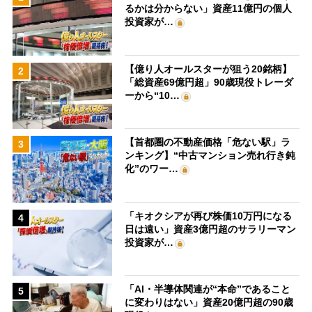
るかは分からない」資産11億円の個人
投資家が…
【億り人オールスターが狙う20銘柄】
2
「総資産69億円超」90歳現役トレーダ
ーから“10…
【首都圏の不動産価格「危ない駅」ラ
3
ンキング】“中古マンション売れ行き鈍
化”のワー…
「キオクシアが再び株価10万円になる
4
日は遠い」資産3億円超のサラリーマン
投資家が…
「AI・半導体関連が“本命”であること
5
に変わりはない」資産20億円超の90歳