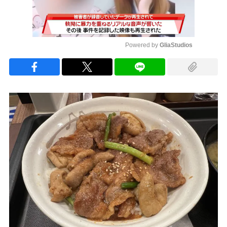
Powered by 
GliaStudios
Mute