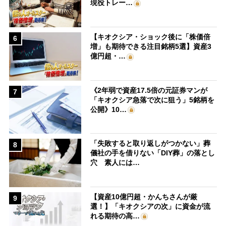
現役トレー…
【キオクシア・ショック後に「株価倍
6
増」も期待できる注目銘柄5選】資産3
億円超・…
《2年弱で資産17.5倍の元証券マンが
7
「キオクシア急落で次に狙う」5銘柄を
公開》10…
「失敗すると取り返しがつかない」葬
8
儀社の手を借りない「DIY葬」の落とし
穴 素人には…
【資産10億円超・かんちさんが厳
9
選！】「キオクシアの次」に資金が流
れる期待の高…