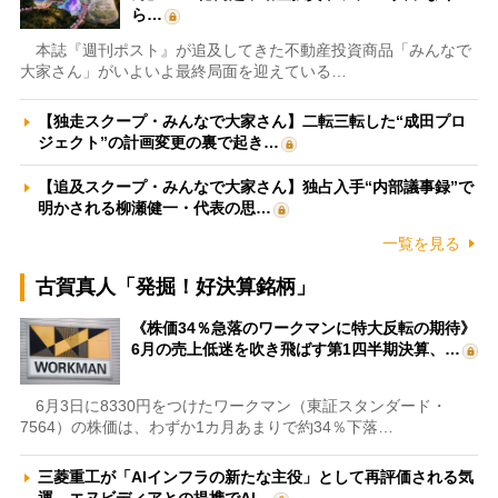
ら…
本誌『週刊ポスト』が追及してきた不動産投資商品「みんなで
大家さん」がいよいよ最終局面を迎えている…
【独走スクープ・みんなで大家さん】二転三転した“成田プロ
ジェクト”の計画変更の裏で起き…
【追及スクープ・みんなで大家さん】独占入手“内部議事録”で
明かされる柳瀬健一・代表の思…
一覧を見る
古賀真人「発掘！好決算銘柄」
《株価34％急落のワークマンに特大反転の期待》
6月の売上低迷を吹き飛ばす第1四半期決算、…
6月3日に8330円をつけたワークマン（東証スタンダード・
7564）の株価は、わずか1カ月あまりで約34％下落…
三菱重工が「AIインフラの新たな主役」として再評価される気
運 エヌビディアとの提携でAI…