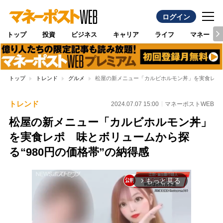
ログイン
トップ
投資
ビジネス
キャリア
ライフ
マネー
トップ
トレンド
グルメ
松屋の新メニュー「カルビホルモン丼」を実食レポ 
トレンド
2024.07.07 15:00
マネーポストWEB
松屋の新メニュー「カルビホルモン丼」
を実食レポ 味とボリュームから探
る“980円の価格帯”の納得感
もっと見る
arrow_forward_ios