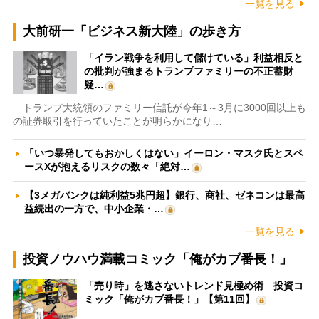
一覧を見る
大前研一「ビジネス新大陸」の歩き方
「イラン戦争を利用して儲けている」利益相反と
の批判が強まるトランプファミリーの不正蓄財
疑…
トランプ大統領のファミリー信託が今年1～3月に3000回以上も
の証券取引を行っていたことが明らかになり…
「いつ暴発してもおかしくはない」イーロン・マスク氏とスペ
ースXが抱えるリスクの数々「絶対…
【3メガバンクは純利益5兆円超】銀行、商社、ゼネコンは最高
益続出の一方で、中小企業・…
一覧を見る
投資ノウハウ満載コミック「俺がカブ番長！」
「売り時」を逃さないトレンド見極め術 投資コ
ミック「俺がカブ番長！」【第11回】