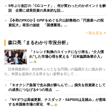
5年ぶり改訂の「CGコード」、何が変わったのかポイントを解
説 企業に成長投資の具体的な説…
【令和のPKOか】GPIFをめぐる片山財務相の「円資産への投
資拡大」発言の波紋 「国債重視」…
一覧を見る
森口亮「まるわかり市況分析」
「トレンド転換のスイッチになり得る」“介入慣
れ”した市場心理を変える「日米協調為替介入」
…
日米両政府が、約28年ぶりとなる円買いの協調介入に踏み切っ
た。米国も追加介入を辞さない姿勢を示して…
「キオクシア急落で含み損が膨らんで…」損失を投資家として
の成長につなげる4つの視点 …
「NYダウは高値更新、ナスダック・S&P500は足踏み」が意味
する米国株市場の変化 半…