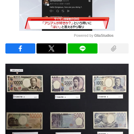
Powered by 
GliaStudios
Mute