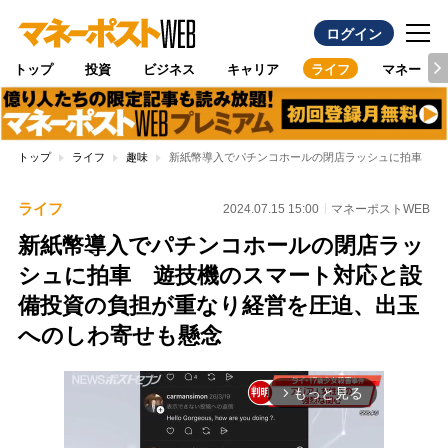
ログイン
トップ
投資
ビジネス
キャリア
ライフ
マネー
トップ
ライフ
趣味
新紙幣導入でパチンコホールの閉店ラッシュに拍車 遊
ライフ
2024.07.15 15:00
マネーポストWEB
新紙幣導入でパチンコホールの閉店ラッ
シュに拍車 遊技機のスマート対応と設
備投資の負担が重なり経営を圧迫、出玉
へのしわ寄せも懸念
もっと見る
arrow_forward_ios