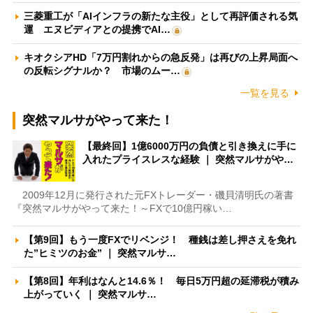
三菱重工が「AIインフラの新たな主役」として再評価される気
運 エヌビディアとの提携でAI…
キオクシアHD「7万円割れからの急反発」は再びの上昇局面へ
の反転シグナルか？ 市場のムー…
一覧を見る
突然マルサがやって来た！
【最終回】1億6000万円の負債と引き換えに手に
入れたプライスレスな経験 ｜ 突然マルサがや…
2009年12月に発行された元FXトレーダー・磯貝清明氏の著書
『突然マルサがやって来た！～FXで10億円稼い…
【第9回】もう一度FXでリベンジ！ 種銭は差し押さえを免れ
た”ヒミツのお金” ｜ 突然マルサ…
【第8回】年利はなんと14.6％！ 毎日5万円超の延滞税が積み
上がっていく ｜ 突然マルサ…