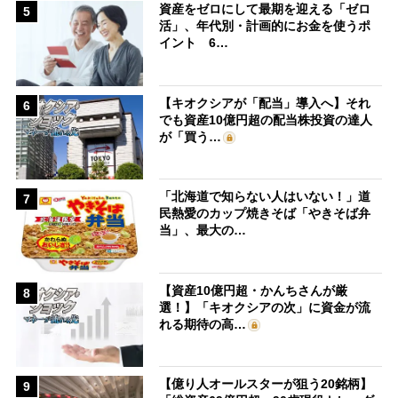
資産をゼロにして最期を迎える「ゼロ
5
活」、年代別・計画的にお金を使うポ
イント 6…
【キオクシアが「配当」導入へ】それ
6
でも資産10億円超の配当株投資の達人
が「買う…
「北海道で知らない人はいない！」道
7
民熱愛のカップ焼きそば「やきそば弁
当」、最大の…
【資産10億円超・かんちさんが厳
8
選！】「キオクシアの次」に資金が流
れる期待の高…
【億り人オールスターが狙う20銘柄】
9