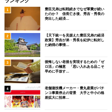
ランキング
豊臣兄弟は転戦続きでなぜ軍費が続い
1
たのか？ 信長亡き後、秀吉・秀長の
突出した経済…
【天下統一を見据えた豊臣兄弟の経済
2
政策】秀吉が弟・秀長を紀伊に転封し
た納得の事情…
後悔しない老後を実現するための「ゼ
3
ロ活」の極意 「思い入れある品こそ
早めに手放す…
老舗遊技機メーカー・豊丸産業がパチ
4
ンコ事業停止の背景 大手と中小の格
差拡大に拍車…