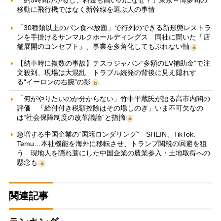
移動に飛行機ではなく新幹線を選ぶ人の事情
「30種類以上のパン食べ放題」で行列のできる新形態レストラ
ンを手掛けるサンマルクホールディングス 同社に聞いた「店
舗展開のコンセプト」、事業を多角化してもぶれない軸
【納車時に複数の事故】テスラジャパン“多額のEV補助金”で注
文殺到、現場は大混乱 トラブル続発の背後に見え隠れす
る“イーロンの右腕”の影
「何がやりたいのか分からない」竹中平蔵氏が語る高市内閣の
評価 「給付付き税額控除はその場しのぎ」いま不可欠なの
は“社会保障制度の改革議論”と指摘
急増する中国企業の“国籍ロンダリング” SHEIN、TikTok、
Temu…本社機能を海外に移転させ、トランプ関税の回避を狙
う 現地人を隠れ蓑にした中国企業の農業参入・土地取得への
懸念も
関連記事