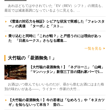
あれほどもてはやされていた「EV（BEV）シフト」の潮流も、
最近では減速基調になっているように見える。…
《雪道の対応力を検証》シビアな状況で実感した「フォレスタ
ー」の真価 「ターボ」と「スト…
乗り込むと同時に「これが軽？」と戸惑うのには理由があっ
た 「日産ルークス」さらなる躍進…
一覧を見る
大竹聡の「昼酒御免！」
【大竹聡の昼酒御免！】「ネグローニ」「山崎」
「マンハッタン」新宿三丁目の隠れ家バーで1…
お酒はいつ飲んでもいいものだが、昼から飲むお酒にはまた格
別の味わいがある――。ライター・作家の大竹…
【大竹聡の昼酒御免！】今の若者は「なめろう」や「キヌカツ
ギ」を知らないって本当？ 昔の…