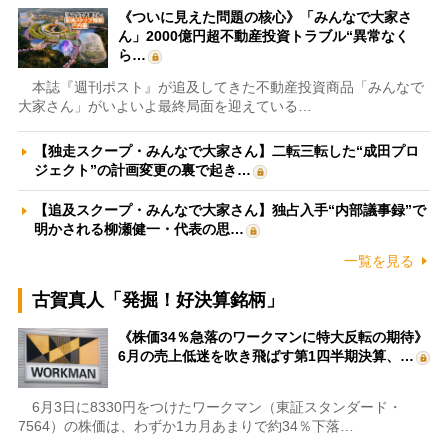
《ついに見えた問題の核心》「みんなで大家さ
ん」2000億円超不動産投資トラブル“異常なく
ら…
本誌『週刊ポスト』が追及してきた不動産投資商品「みんなで
大家さん」がいよいよ最終局面を迎えている…
【独走スクープ・みんなで大家さん】二転三転した“成田プロ
ジェクト”の計画変更の裏で起き…
【追及スクープ・みんなで大家さん】独占入手“内部議事録”で
明かされる柳瀬健一・代表の思…
一覧を見る
古賀真人「発掘！好決算銘柄」
《株価34％急落のワークマンに特大反転の期待》
6月の売上低迷を吹き飛ばす第1四半期決算、…
6月3日に8330円をつけたワークマン（東証スタンダード・
7564）の株価は、わずか1カ月あまりで約34％下落…