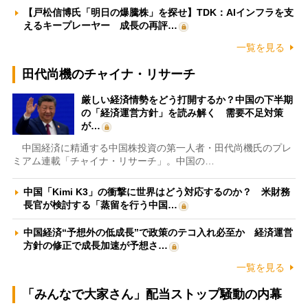
【戸松信博氏「明日の爆騰株」を探せ】TDK：AIインフラを支
えるキープレーヤー 成長の再評…
一覧を見る
田代尚機のチャイナ・リサーチ
厳しい経済情勢をどう打開するか？中国の下半期
の「経済運営方針」を読み解く 需要不足対策
が…
中国経済に精通する中国株投資の第一人者・田代尚機氏のプレ
ミアム連載「チャイナ・リサーチ」。中国の…
中国「Kimi K3」の衝撃に世界はどう対応するのか？ 米財務
長官が検討する「蒸留を行う中国…
中国経済“予想外の低成長”で政策のテコ入れ必至か 経済運営
方針の修正で成長加速が予想さ…
一覧を見る
「みんなで大家さん」配当ストップ騒動の内幕