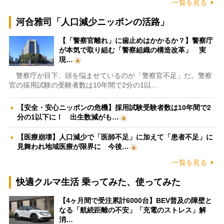
一覧を見る
河合雅司「人口減少ニッポンの活路」
【「警察官離れ」に歯止めはかかるか？】警察庁
が本気で取り組む「警察組織の構造改革」 実
現…
警察庁が目下、頭を悩ませているのが「警察官不足」だ。警察
官の採用試験の受験者数は10年間で2分の1以…
【安全・安心ニッポンの危機】採用試験受験者数は10年間で2
分の1以下に！ 出生数減がも…
【医療崩壊】人口減少で「医師不足」に加えて「患者不足」に
見舞われ地域医療が限界に 今後…
一覧を見る
快適クルマ生活 乗ってみた、使ってみた
【4ヶ月間で受注累計6000台】BEV普及の障壁と
なる「航続距離の不安」「充電のストレス」解
消…