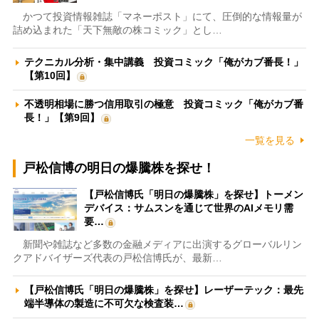
かつて投資情報雑誌「マネーポスト」にて、圧倒的な情報量が
詰め込まれた「天下無敵の株コミック」とし…
テクニカル分析・集中講義 投資コミック「俺がカブ番長！」
【第10回】
不透明相場に勝つ信用取引の極意 投資コミック「俺がカブ番
長！」【第9回】
一覧を見る
戸松信博の明日の爆騰株を探せ！
【戸松信博氏「明日の爆騰株」を探せ】トーメン
デバイス：サムスンを通じて世界のAIメモリ需
要…
新聞や雑誌など多数の金融メディアに出演するグローバルリン
クアドバイザーズ代表の戸松信博氏が、最新…
【戸松信博氏「明日の爆騰株」を探せ】レーザーテック：最先
端半導体の製造に不可欠な検査装…