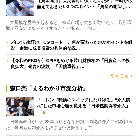
【資産運用】大災害時に慌てないために平時から
備えておきたい3つのポイント「資産の棚卸し…
大規模な災害が起きると、株式市場が大きく動いたり、取引環
境が不安定になったりすることがある。一方…
5年ぶり改訂の「CGコード」、何が変わったのかポイントを解
説 企業に成長投資の具体的な説…
【令和のPKOか】GPIFをめぐる片山財務相の「円資産への投
資拡大」発言の波紋 「国債重視」…
一覧を見る
森口亮「まるわかり市況分析」
「トレンド転換のスイッチになり得る」“介入慣
れ”した市場心理を変える「日米協調為替介入」
…
日米両政府が、約28年ぶりとなる円買いの協調介入に踏み切っ
た。米国も追加介入を辞さない姿勢を示して…