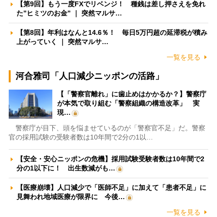
【第9回】もう一度FXでリベンジ！ 種銭は差し押さえを免れ
た”ヒミツのお金” ｜ 突然マルサ…
【第8回】年利はなんと14.6％！ 毎日5万円超の延滞税が積み
上がっていく ｜ 突然マルサ…
一覧を見る
河合雅司「人口減少ニッポンの活路」
【「警察官離れ」に歯止めはかかるか？】警察庁
が本気で取り組む「警察組織の構造改革」 実
現…
警察庁が目下、頭を悩ませているのが「警察官不足」だ。警察
官の採用試験の受験者数は10年間で2分の1以…
【安全・安心ニッポンの危機】採用試験受験者数は10年間で2
分の1以下に！ 出生数減がも…
【医療崩壊】人口減少で「医師不足」に加えて「患者不足」に
見舞われ地域医療が限界に 今後…
一覧を見る