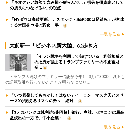
「キオクシア急落で含み損が膨らんで…」損失を投資家として
の成長につなげる4つの視点 …
「NYダウは高値更新、ナスダック・S&P500は足踏み」が意味
する米国株市場の変化 半…
一覧を見る
大前研一「ビジネス新大陸」の歩き方
「イラン戦争を利用して儲けている」利益相反と
の批判が強まるトランプファミリーの不正蓄財
疑…
トランプ大統領のファミリー信託が今年1～3月に3000回以上も
の証券取引を行っていたことが明らかになり…
「いつ暴発してもおかしくはない」イーロン・マスク氏とスペ
ースXが抱えるリスクの数々「絶対…
【3メガバンクは純利益5兆円超】銀行、商社、ゼネコンは最高
益続出の一方で、中小企業・…
一覧を見る