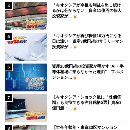
「キオクシアが今後も利益を出し続け
4
るかは分からない」資産11億円の個人
投資家が…
「キオクシアが再び株価10万円になる
5
日は遠い」資産3億円超のサラリーマン
投資家が…
資産10億円超の投資家が明かす“AI・半
6
導体相場に乗らなかった理由” フルポ
ジション…
【キオクシア・ショック後に「株価倍
7
増」も期待できる注目銘柄5選】資産3
億円超・…
【世帯年収別・東京23区マンション
8