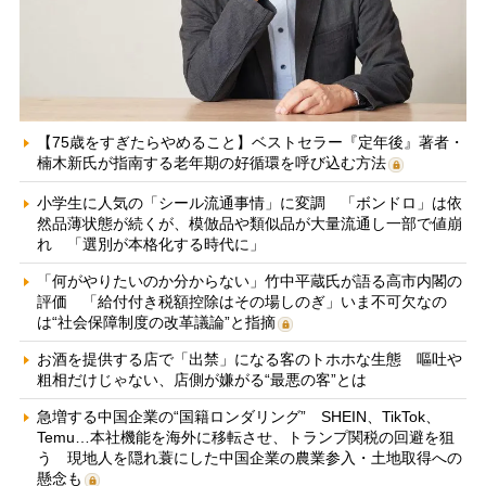
【75歳をすぎたらやめること】ベストセラー『定年後』著者・
楠木新氏が指南する老年期の好循環を呼び込む方法
小学生に人気の「シール流通事情」に変調 「ボンドロ」は依
然品薄状態が続くが、模倣品や類似品が大量流通し一部で値崩
れ 「選別が本格化する時代に」
「何がやりたいのか分からない」竹中平蔵氏が語る高市内閣の
評価 「給付付き税額控除はその場しのぎ」いま不可欠なの
は“社会保障制度の改革議論”と指摘
お酒を提供する店で「出禁」になる客のトホホな生態 嘔吐や
粗相だけじゃない、店側が嫌がる“最悪の客”とは
急増する中国企業の“国籍ロンダリング” SHEIN、TikTok、
Temu…本社機能を海外に移転させ、トランプ関税の回避を狙
う 現地人を隠れ蓑にした中国企業の農業参入・土地取得への
懸念も