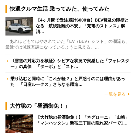
快適クルマ生活 乗ってみた、使ってみた
【4ヶ月間で受注累計6000台】BEV普及の障壁と
なる「航続距離の不安」「充電のストレス」解
消…
あれほどもてはやされていた「EV（BEV）シフト」の潮流も、
最近では減速基調になっているように見える。…
《雪道の対応力を検証》シビアな状況で実感した「フォレスタ
ー」の真価 「ターボ」と「スト…
乗り込むと同時に「これが軽？」と戸惑うのには理由があっ
た 「日産ルークス」さらなる躍進…
一覧を見る
大竹聡の「昼酒御免！」
【大竹聡の昼酒御免！】「ネグローニ」「山崎」
「マンハッタン」新宿三丁目の隠れ家バーで1…