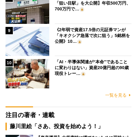
「狙い目駅」を大公開】年収500万円、
700万円で…
《2年弱で資産17.5倍の元証券マンが
9
「キオクシア急落で次に狙う」5銘柄を
公開》10…
「AI・半導体関連が“本命”であること
10
に変わりはない」資産20億円超の90歳
現役トレー…
一覧を見る
注目の著者・連載
藤川里絵「さあ、投資を始めよう！」