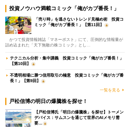
投資ノウハウ満載コミック「俺がカブ番長！」
「売り時」を逃さないトレンド見極め術 投資コ
ミック「俺がカブ番長！」【第11回】
かつて投資情報雑誌「マネーポスト」にて、圧倒的な情報量が
詰め込まれた「天下無敵の株コミック」とし…
テクニカル分析・集中講義 投資コミック「俺がカブ番長！」
【第10回】
不透明相場に勝つ信用取引の極意 投資コミック「俺がカブ番
長！」【第9回】
一覧を見る
戸松信博の明日の爆騰株を探せ！
【戸松信博氏「明日の爆騰株」を探せ】トーメン
デバイス：サムスンを通じて世界のAIメモリ需
要…