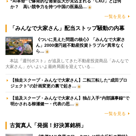
“AI革命”で爆発的な需要拡大が見込まれる「CXO」とは何
か？ 高い競争力を持つ中国の医薬品…
一覧を見る
「みんなで大家さん」配当ストップ騒動の内幕
《ついに見えた問題の核心》「みんなで大家さ
ん」2000億円超不動産投資トラブル“異常なく
ら…
本誌『週刊ポスト』が追及してきた不動産投資商品「みんなで
大家さん」がいよいよ最終局面を迎えている…
【独走スクープ・みんなで大家さん】二転三転した“成田プロ
ジェクト”の計画変更の裏で起き…
【追及スクープ・みんなで大家さん】独占入手“内部議事録”で
明かされる柳瀬健一・代表の思…
一覧を見る
古賀真人「発掘！好決算銘柄」