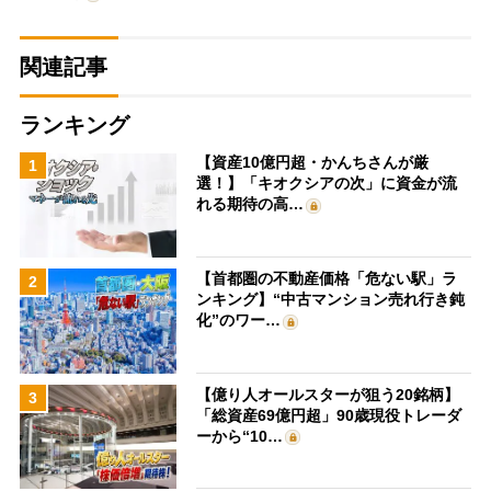
関連記事
ランキング
【資産10億円超・かんちさんが厳
1
選！】「キオクシアの次」に資金が流
れる期待の高…
【首都圏の不動産価格「危ない駅」ラ
2
ンキング】“中古マンション売れ行き鈍
化”のワー…
【億り人オールスターが狙う20銘柄】
3
「総資産69億円超」90歳現役トレーダ
ーから“10…