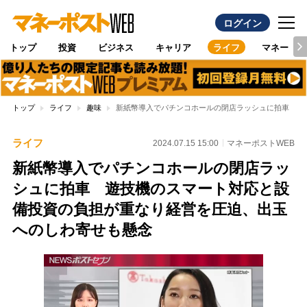
ログイン
トップ
投資
ビジネス
キャリア
ライフ
マネー
トップ
ライフ
趣味
新紙幣導入でパチンコホールの閉店ラッシュに拍車 遊
ライフ
2024.07.15 15:00
マネーポストWEB
新紙幣導入でパチンコホールの閉店ラッ
シュに拍車 遊技機のスマート対応と設
備投資の負担が重なり経営を圧迫、出玉
へのしわ寄せも懸念