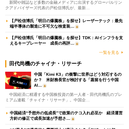
新聞や雑誌など多数の金融メディアに出演するグローバルリン
クアドバイザーズ代表の戸松信博氏が、最新…
【戸松信博氏「明日の爆騰株」を探せ】レーザーテック：最先
端半導体の製造に不可欠な検査装…
【戸松信博氏「明日の爆騰株」を探せ】TDK：AIインフラを支
えるキープレーヤー 成長の再評…
一覧を見る
田代尚機のチャイナ・リサーチ
中国「Kimi K3」の衝撃に世界はどう対応するの
か？ 米財務長官が検討する「蒸留を行う中国
AI…
中国経済に精通する中国株投資の第一人者・田代尚機氏のプレ
ミアム連載「チャイナ・リサーチ」。中国企…
中国経済“予想外の低成長”で政策のテコ入れ必至か 経済運営
方針の修正で成長加速が予想さ…