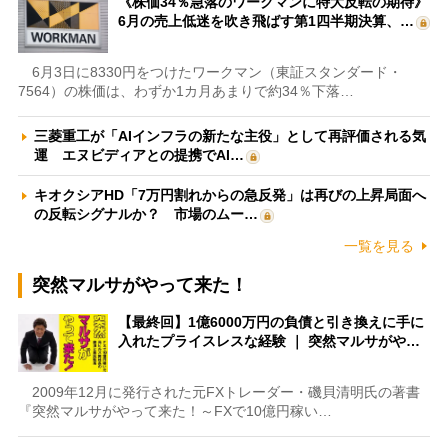
《株価34％急落のワークマンに特大反転の期待》
6月の売上低迷を吹き飛ばす第1四半期決算、…
6月3日に8330円をつけたワークマン（東証スタンダード・
7564）の株価は、わずか1カ月あまりで約34％下落…
三菱重工が「AIインフラの新たな主役」として再評価される気
運 エヌビディアとの提携でAI…
キオクシアHD「7万円割れからの急反発」は再びの上昇局面へ
の反転シグナルか？ 市場のムー…
一覧を見る
突然マルサがやって来た！
【最終回】1億6000万円の負債と引き換えに手に
入れたプライスレスな経験 ｜ 突然マルサがや…
2009年12月に発行された元FXトレーダー・磯貝清明氏の著書
『突然マルサがやって来た！～FXで10億円稼い…