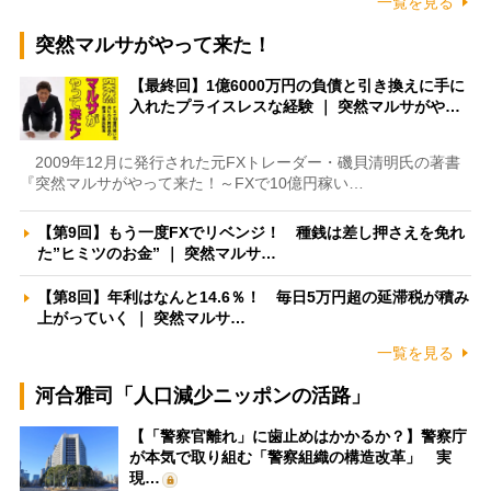
一覧を見る
突然マルサがやって来た！
【最終回】1億6000万円の負債と引き換えに手に
入れたプライスレスな経験 ｜ 突然マルサがや…
2009年12月に発行された元FXトレーダー・磯貝清明氏の著書
『突然マルサがやって来た！～FXで10億円稼い…
【第9回】もう一度FXでリベンジ！ 種銭は差し押さえを免れ
た”ヒミツのお金” ｜ 突然マルサ…
【第8回】年利はなんと14.6％！ 毎日5万円超の延滞税が積み
上がっていく ｜ 突然マルサ…
一覧を見る
河合雅司「人口減少ニッポンの活路」
【「警察官離れ」に歯止めはかかるか？】警察庁
が本気で取り組む「警察組織の構造改革」 実
現…