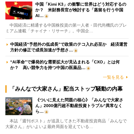
中国「Kimi K3」の衝撃に世界はどう対応するの
か？ 米財務長官が検討する「蒸留を行う中国
AI…
中国経済に精通する中国株投資の第一人者・田代尚機氏のプレ
ミアム連載「チャイナ・リサーチ」。中国企…
中国経済“予想外の低成長”で政策のテコ入れ必至か 経済運営
方針の修正で成長加速が予想さ…
“AI革命”で爆発的な需要拡大が見込まれる「CXO」とは何
か？ 高い競争力を持つ中国の医薬品…
一覧を見る
「みんなで大家さん」配当ストップ騒動の内幕
《ついに見えた問題の核心》「みんなで大家さ
ん」2000億円超不動産投資トラブル“異常なく
ら…
本誌『週刊ポスト』が追及してきた不動産投資商品「みんなで
大家さん」がいよいよ最終局面を迎えている…