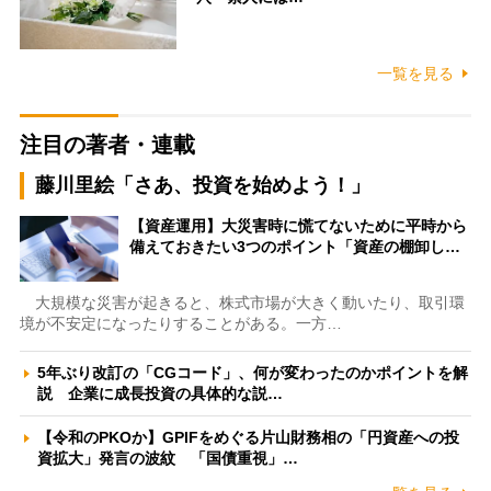
一覧を見る
注目の著者・連載
藤川里絵「さあ、投資を始めよう！」
【資産運用】大災害時に慌てないために平時から
備えておきたい3つのポイント「資産の棚卸し…
大規模な災害が起きると、株式市場が大きく動いたり、取引環
境が不安定になったりすることがある。一方…
5年ぶり改訂の「CGコード」、何が変わったのかポイントを解
説 企業に成長投資の具体的な説…
【令和のPKOか】GPIFをめぐる片山財務相の「円資産への投
資拡大」発言の波紋 「国債重視」…