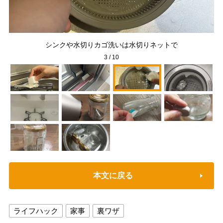
水
シンクや水切りカゴ洗いは水切りネットで
3
/
10
本文に戻る
ライフハック
家事
裏ワザ