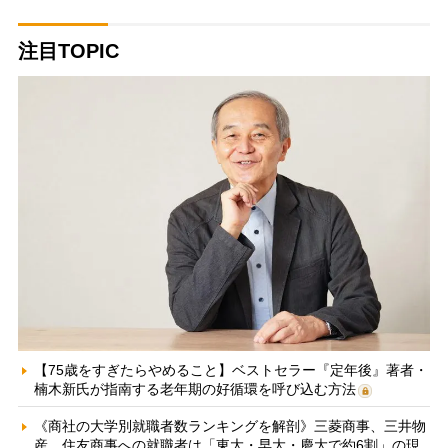
注目TOPIC
【75歳をすぎたらやめること】ベストセラー『定年後』著者・
楠木新氏が指南する老年期の好循環を呼び込む方法
《商社の大学別就職者数ランキングを解剖》三菱商事、三井物
産、住友商事への就職者は「東大・早大・慶大で約6割」の現