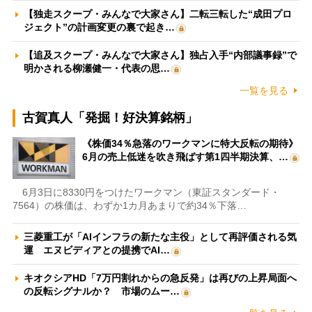
【独走スクープ・みんなで大家さん】二転三転した“成田プロ
ジェクト”の計画変更の裏で起き…
【追及スクープ・みんなで大家さん】独占入手“内部議事録”で
明かされる柳瀬健一・代表の思…
一覧を見る
古賀真人「発掘！好決算銘柄」
《株価34％急落のワークマンに特大反転の期待》
6月の売上低迷を吹き飛ばす第1四半期決算、…
6月3日に8330円をつけたワークマン（東証スタンダード・
7564）の株価は、わずか1カ月あまりで約34％下落…
三菱重工が「AIインフラの新たな主役」として再評価される気
運 エヌビディアとの提携でAI…
キオクシアHD「7万円割れからの急反発」は再びの上昇局面へ
の反転シグナルか？ 市場のムー…