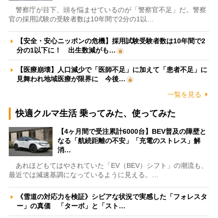
警察庁が目下、頭を悩ませているのが「警察官不足」だ。警察
官の採用試験の受験者数は10年間で2分の1以…
【安全・安心ニッポンの危機】採用試験受験者数は10年間で2
分の1以下に！ 出生数減がも…
【医療崩壊】人口減少で「医師不足」に加えて「患者不足」に
見舞われ地域医療が限界に 今後…
一覧を見る
快適クルマ生活 乗ってみた、使ってみた
【4ヶ月間で受注累計6000台】BEV普及の障壁と
なる「航続距離の不安」「充電のストレス」解
消…
あれほどもてはやされていた「EV（BEV）シフト」の潮流も、
最近では減速基調になっているように見える。…
《雪道の対応力を検証》シビアな状況で実感した「フォレスタ
ー」の真価 「ターボ」と「スト…