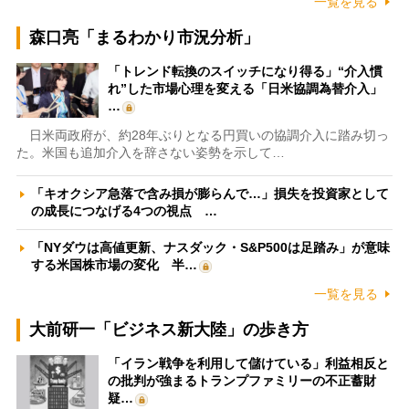
一覧を見る
森口亮「まるわかり市況分析」
「トレンド転換のスイッチになり得る」“介入慣
れ”した市場心理を変える「日米協調為替介入」
…
日米両政府が、約28年ぶりとなる円買いの協調介入に踏み切っ
た。米国も追加介入を辞さない姿勢を示して…
「キオクシア急落で含み損が膨らんで…」損失を投資家として
の成長につなげる4つの視点 …
「NYダウは高値更新、ナスダック・S&P500は足踏み」が意味
する米国株市場の変化 半…
一覧を見る
大前研一「ビジネス新大陸」の歩き方
「イラン戦争を利用して儲けている」利益相反と
の批判が強まるトランプファミリーの不正蓄財
疑…