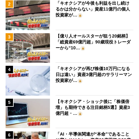
「キオクシアが今後も利益を出し続け
2
るかは分からない」資産11億円の個人
投資家が…
【億り人オールスターが狙う20銘柄】
3
「総資産69億円超」90歳現役トレーダ
ーから“10…
「キオクシアが再び株価10万円になる
4
日は遠い」資産3億円超のサラリーマン
投資家が…
【キオクシア・ショック後に「株価倍
5
増」も期待できる注目銘柄5選】資産3
億円超・…
「AI・半導体関連が“本命”であること
6