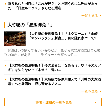
乗り込むと同時に「これが軽？」と戸惑うのには理由があっ
た 「日産ルークス」さらなる躍進…
一覧を見る
大竹聡の「昼酒御免！」
【大竹聡の昼酒御免！】「ネグローニ」「山崎」
「マンハッタン」新宿三丁目の隠れ家バーで1…
お酒はいつ飲んでもいいものだが、昼から飲むお酒にはまた格
別の味わいがある――。ライター・作家の大竹…
【大竹聡の昼酒御免！】今の若者は「なめろう」や「キヌカツ
ギ」を知らないって本当？ 昔の…
【大竹聡の昼酒御免！】京急線で多摩川越えて「川崎の大衆酒
場」へと昼酒旅 押し寄せるノス…
一覧を見る
著者・連載の一覧を見る