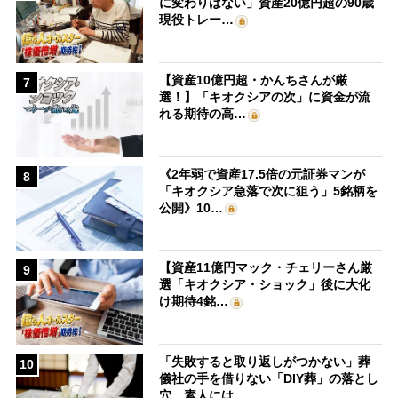
に変わりはない」資産20億円超の90歳
現役トレー…
【資産10億円超・かんちさんが厳
7
選！】「キオクシアの次」に資金が流
れる期待の高…
《2年弱で資産17.5倍の元証券マンが
8
「キオクシア急落で次に狙う」5銘柄を
公開》10…
【資産11億円マック・チェリーさん厳
9
選「キオクシア・ショック」後に大化
け期待4銘…
「失敗すると取り返しがつかない」葬
10
儀社の手を借りない「DIY葬」の落とし
穴 素人には…