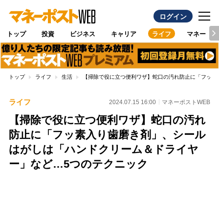
ログイン
トップ
投資
ビジネス
キャリア
ライフ
マネー
トップ
ライフ
生活
【掃除で役に立つ便利ワザ】蛇口の汚れ防止に「フッ素
ライフ
2024.07.15 16:00
マネーポストWEB
【掃除で役に立つ便利ワザ】蛇口の汚れ
防止に「フッ素入り歯磨き剤」、シール
はがしは「ハンドクリーム＆ドライヤ
ー」など…5つのテクニック
Loaded
:
100.00%
/
Unmute