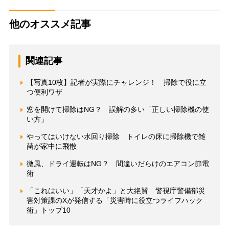
他のオススメ記事
関連記事
【写真10枚】記者が実際にチャレンジ！ 掃除で役に立
つ便利ワザ
窓を開けて掃除はNG？ 誤解の多い「正しい掃除機の使
い方」
やってはいけない水回り掃除 トイレの床に掃除機で雑
菌が家中に飛散
微風、ドライ運転はNG？ 間違いだらけのエアコン節電
術
「これはいい」「天才かよ」と大絶賛 警視庁警備部災
害対策課のXが発信する「災害時に役立つライフハック
術」トップ10