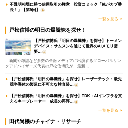
不透明相場に勝つ信用取引の極意 投資コミック「俺がカブ番
長！」【第9回】
一覧を見る
戸松信博の明日の爆騰株を探せ！
【戸松信博氏「明日の爆騰株」を探せ】トーメン
デバイス：サムスンを通じて世界のAIメモリ需
要…
新聞や雑誌など多数の金融メディアに出演するグローバルリン
クアドバイザーズ代表の戸松信博氏が、最新…
【戸松信博氏「明日の爆騰株」を探せ】レーザーテック：最先
端半導体の製造に不可欠な検査装…
【戸松信博氏「明日の爆騰株」を探せ】TDK：AIインフラを支
えるキープレーヤー 成長の再評…
一覧を見る
田代尚機のチャイナ・リサーチ