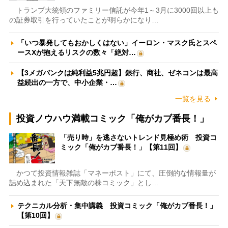
トランプ大統領のファミリー信託が今年1～3月に3000回以上も
の証券取引を行っていたことが明らかになり…
「いつ暴発してもおかしくはない」イーロン・マスク氏とスペ
ースXが抱えるリスクの数々「絶対…
【3メガバンクは純利益5兆円超】銀行、商社、ゼネコンは最高
益続出の一方で、中小企業・…
一覧を見る
投資ノウハウ満載コミック「俺がカブ番長！」
「売り時」を逃さないトレンド見極め術 投資コ
ミック「俺がカブ番長！」【第11回】
かつて投資情報雑誌「マネーポスト」にて、圧倒的な情報量が
詰め込まれた「天下無敵の株コミック」とし…
テクニカル分析・集中講義 投資コミック「俺がカブ番長！」
【第10回】