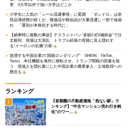
実 3大学以外で強い大学はどこか
小学生に人気の「シール流通事情」に変調 「ボンドロ」は依
然品薄状態が続くが、模倣品や類似品が大量流通し一部で値崩
れ 「選別が本格化する時代に」
【納車時に複数の事故】テスラジャパン“多額のEV補助金”で注
文殺到、現場は大混乱 トラブル続発の背後に見え隠れす
る“イーロンの右腕”の影
急増する中国企業の“国籍ロンダリング” SHEIN、TikTok、
Temu…本社機能を海外に移転させ、トランプ関税の回避を狙
う 現地人を隠れ蓑にした中国企業の農業参入・土地取得への
懸念も
ランキング
【首都圏の不動産価格「危ない駅」ラ
1
ンキング】“中古マンション売れ行き鈍
化”のワー…