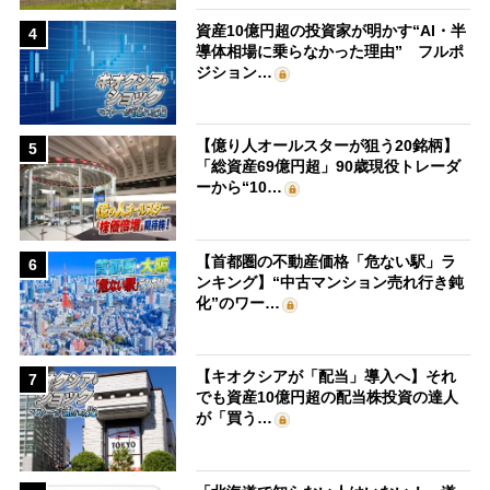
資産10億円超の投資家が明かす“AI・半
4
導体相場に乗らなかった理由” フルポ
ジション…
【億り人オールスターが狙う20銘柄】
5
「総資産69億円超」90歳現役トレーダ
ーから“10…
【首都圏の不動産価格「危ない駅」ラ
6
ンキング】“中古マンション売れ行き鈍
化”のワー…
【キオクシアが「配当」導入へ】それ
7
でも資産10億円超の配当株投資の達人
が「買う…