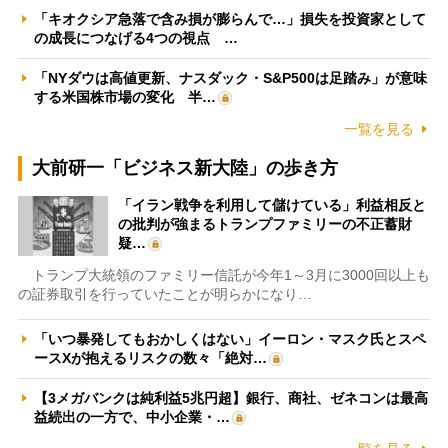
「キオクシア急落で含み損が膨らんで…」損失を投資家として
の成長につなげる4つの視点 …
「NYダウは高値更新、ナスダック・S&P500は足踏み」が意味
する米国株市場の変化 半…
一覧を見る
大前研一「ビジネス新大陸」の歩き方
「イラン戦争を利用して儲けている」利益相反と
の批判が強まるトランプファミリーの不正蓄財
疑…
トランプ大統領のファミリー信託が今年1～3月に3000回以上も
の証券取引を行っていたことが明らかになり…
「いつ暴発してもおかしくはない」イーロン・マスク氏とスペ
ースXが抱えるリスクの数々「絶対…
【3メガバンクは純利益5兆円超】銀行、商社、ゼネコンは最高
益続出の一方で、中小企業・…