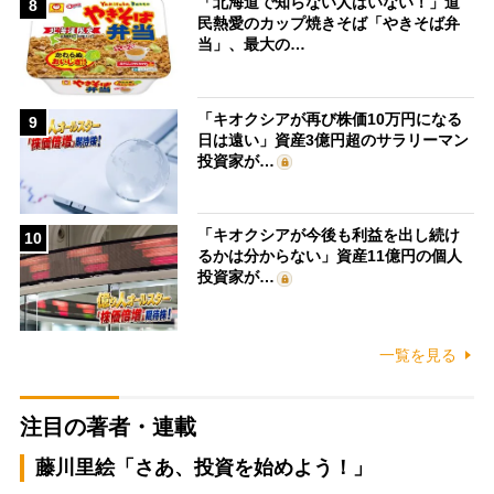
「北海道で知らない人はいない！」道
8
民熱愛のカップ焼きそば「やきそば弁
当」、最大の…
「キオクシアが再び株価10万円になる
9
日は遠い」資産3億円超のサラリーマン
投資家が…
「キオクシアが今後も利益を出し続け
10
るかは分からない」資産11億円の個人
投資家が…
一覧を見る
注目の著者・連載
藤川里絵「さあ、投資を始めよう！」