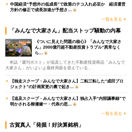
中国経済“予想外の低成長”で政策のテコ入れ必至か 経済運営
方針の修正で成長加速が予想さ…
一覧を見る
「みんなで大家さん」配当ストップ騒動の内幕
《ついに見えた問題の核心》「みんなで大家さ
ん」2000億円超不動産投資トラブル“異常なく
ら…
本誌『週刊ポスト』が追及してきた不動産投資商品「みんなで
大家さん」がいよいよ最終局面を迎えている…
【独走スクープ・みんなで大家さん】二転三転した“成田プロ
ジェクト”の計画変更の裏で起き…
【追及スクープ・みんなで大家さん】独占入手“内部議事録”で
明かされる柳瀬健一・代表の思…
一覧を見る
古賀真人「発掘！好決算銘柄」