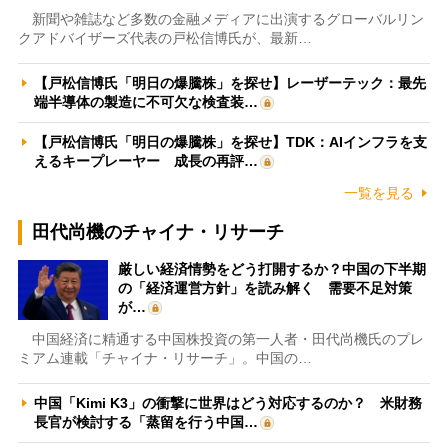
新聞や雑誌など多数の金融メディアに出演するグローバルリン
クアドバイザーズ代表の戸松信博氏が、最新…
【戸松信博氏「明日の爆騰株」を探せ】レーザーテック：最先
端半導体の製造に不可欠な検査装…
【戸松信博氏「明日の爆騰株」を探せ】TDK：AIインフラを支
えるキープレーヤー 成長の再評…
一覧を見る
田代尚機のチャイナ・リサーチ
厳しい経済情勢をどう打開するか？中国の下半期
の「経済運営方針」を読み解く 需要不足対策
が…
中国経済に精通する中国株投資の第一人者・田代尚機氏のプレ
ミアム連載「チャイナ・リサーチ」。中国の…
中国「Kimi K3」の衝撃に世界はどう対応するのか？ 米財務
長官が検討する「蒸留を行う中国…