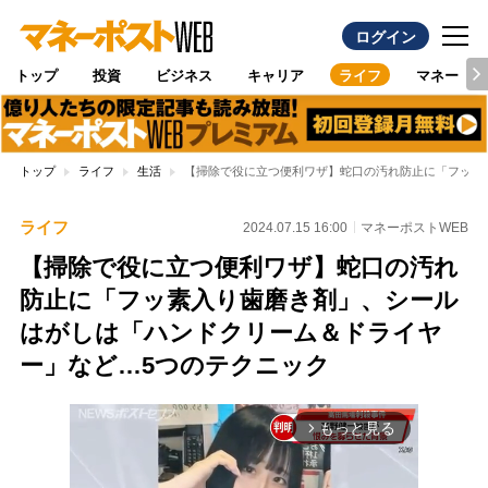
ログイン
トップ
投資
ビジネス
キャリア
ライフ
マネー
トップ
ライフ
生活
【掃除で役に立つ便利ワザ】蛇口の汚れ防止に「フッ素
ライフ
2024.07.15 16:00
マネーポストWEB
【掃除で役に立つ便利ワザ】蛇口の汚れ
防止に「フッ素入り歯磨き剤」、シール
はがしは「ハンドクリーム＆ドライヤ
ー」など…5つのテクニック
もっと見る
arrow_forward_ios