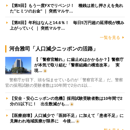
【第9回】もう一度FXでリベンジ！ 種銭は差し押さえを免れ
た”ヒミツのお金” ｜ 突然マルサ…
【第8回】年利はなんと14.6％！ 毎日5万円超の延滞税が積み
上がっていく ｜ 突然マルサ…
一覧を見る
河合雅司「人口減少ニッポンの活路」
【「警察官離れ」に歯止めはかかるか？】警察庁
が本気で取り組む「警察組織の構造改革」 実
現…
警察庁が目下、頭を悩ませているのが「警察官不足」だ。警察
官の採用試験の受験者数は10年間で2分の1以…
【安全・安心ニッポンの危機】採用試験受験者数は10年間で2
分の1以下に！ 出生数減がも…
【医療崩壊】人口減少で「医師不足」に加えて「患者不足」に
見舞われ地域医療が限界に 今後…