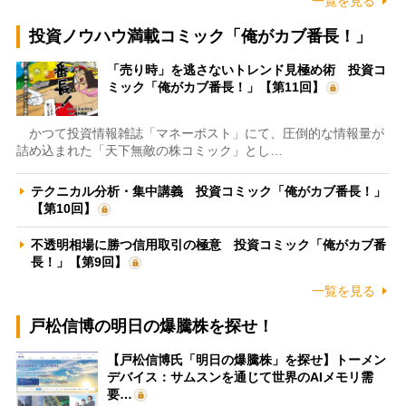
一覧を見る
投資ノウハウ満載コミック「俺がカブ番長！」
「売り時」を逃さないトレンド見極め術 投資コ
ミック「俺がカブ番長！」【第11回】
かつて投資情報雑誌「マネーポスト」にて、圧倒的な情報量が
詰め込まれた「天下無敵の株コミック」とし…
テクニカル分析・集中講義 投資コミック「俺がカブ番長！」
【第10回】
不透明相場に勝つ信用取引の極意 投資コミック「俺がカブ番
長！」【第9回】
一覧を見る
戸松信博の明日の爆騰株を探せ！
【戸松信博氏「明日の爆騰株」を探せ】トーメン
デバイス：サムスンを通じて世界のAIメモリ需
要…