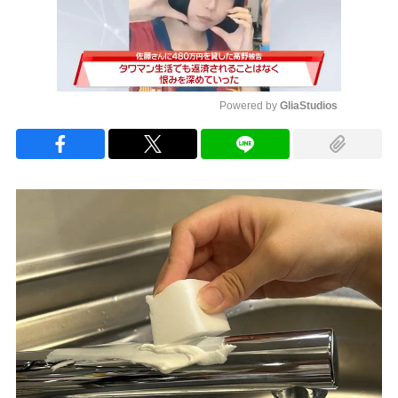
Powered by 
GliaStudios
Mute