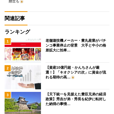
懸念も
関連記事
ランキング
老舗遊技機メーカー・豊丸産業がパチ
1
ンコ事業停止の背景 大手と中小の格
差拡大に拍車…
【資産10億円超・かんちさんが厳
2
選！】「キオクシアの次」に資金が流
れる期待の高…
【天下統一を見据えた豊臣兄弟の経済
3
政策】秀吉が弟・秀長を紀伊に転封し
た納得の事情…