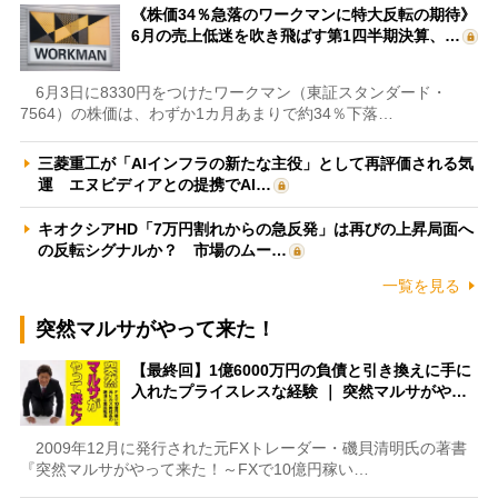
《株価34％急落のワークマンに特大反転の期待》
6月の売上低迷を吹き飛ばす第1四半期決算、…
6月3日に8330円をつけたワークマン（東証スタンダード・
7564）の株価は、わずか1カ月あまりで約34％下落…
三菱重工が「AIインフラの新たな主役」として再評価される気
運 エヌビディアとの提携でAI…
キオクシアHD「7万円割れからの急反発」は再びの上昇局面へ
の反転シグナルか？ 市場のムー…
一覧を見る
突然マルサがやって来た！
【最終回】1億6000万円の負債と引き換えに手に
入れたプライスレスな経験 ｜ 突然マルサがや…
2009年12月に発行された元FXトレーダー・磯貝清明氏の著書
『突然マルサがやって来た！～FXで10億円稼い…