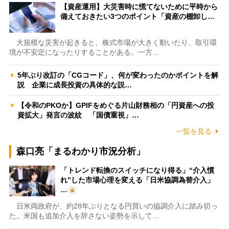
【資産運用】大災害時に慌てないために平時から
備えておきたい3つのポイント「資産の棚卸し…
大規模な災害が起きると、株式市場が大きく動いたり、取引環
境が不安定になったりすることがある。一方…
5年ぶり改訂の「CGコード」、何が変わったのかポイントを解
説 企業に成長投資の具体的な説…
【令和のPKOか】GPIFをめぐる片山財務相の「円資産への投
資拡大」発言の波紋 「国債重視」…
一覧を見る
森口亮「まるわかり市況分析」
「トレンド転換のスイッチになり得る」“介入慣
れ”した市場心理を変える「日米協調為替介入」
…
日米両政府が、約28年ぶりとなる円買いの協調介入に踏み切っ
た。米国も追加介入を辞さない姿勢を示して…