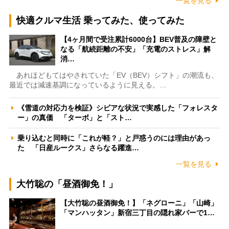
一覧を見る
快適クルマ生活 乗ってみた、使ってみた
【4ヶ月間で受注累計6000台】BEV普及の障壁と
なる「航続距離の不安」「充電のストレス」解
消…
あれほどもてはやされていた「EV（BEV）シフト」の潮流も、
最近では減速基調になっているように見える。…
《雪道の対応力を検証》シビアな状況で実感した「フォレスタ
ー」の真価 「ターボ」と「スト…
乗り込むと同時に「これが軽？」と戸惑うのには理由があっ
た 「日産ルークス」さらなる躍進…
一覧を見る
大竹聡の「昼酒御免！」
【大竹聡の昼酒御免！】「ネグローニ」「山崎」
「マンハッタン」新宿三丁目の隠れ家バーで1…