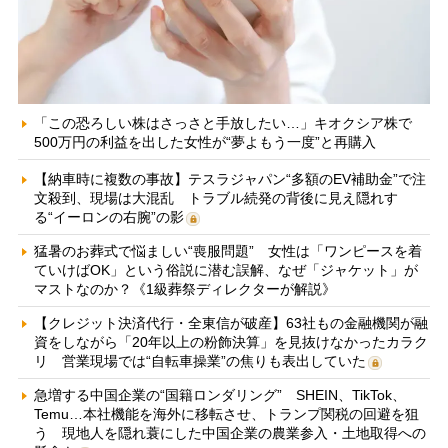
「この恐ろしい株はさっさと手放したい…」キオクシア株で
500万円の利益を出した女性が“夢よもう一度”と再購入
【納車時に複数の事故】テスラジャパン“多額のEV補助金”で注
文殺到、現場は大混乱 トラブル続発の背後に見え隠れす
る“イーロンの右腕”の影
猛暑のお葬式で悩ましい“喪服問題” 女性は「ワンピースを着
ていけばOK」という俗説に潜む誤解、なぜ「ジャケット」が
マストなのか？《1級葬祭ディレクターが解説》
【クレジット決済代行・全東信が破産】63社もの金融機関が融
資をしながら「20年以上の粉飾決算」を見抜けなかったカラク
リ 営業現場では“自転車操業”の焦りも表出していた
急増する中国企業の“国籍ロンダリング” SHEIN、TikTok、
Temu…本社機能を海外に移転させ、トランプ関税の回避を狙
う 現地人を隠れ蓑にした中国企業の農業参入・土地取得への