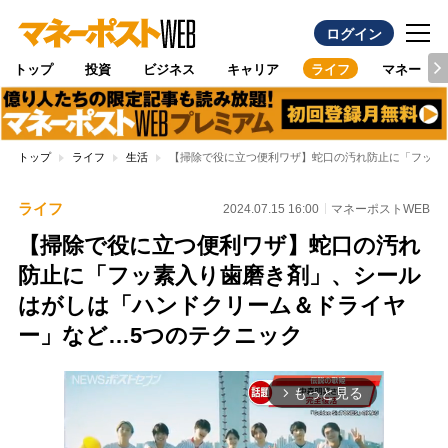
ログイン
トップ
投資
ビジネス
キャリア
ライフ
マネー
トップ
ライフ
生活
【掃除で役に立つ便利ワザ】蛇口の汚れ防止に「フッ素
ライフ
2024.07.15 16:00
マネーポストWEB
【掃除で役に立つ便利ワザ】蛇口の汚れ
防止に「フッ素入り歯磨き剤」、シール
はがしは「ハンドクリーム＆ドライヤ
ー」など…5つのテクニック
もっと見る
arrow_forward_ios