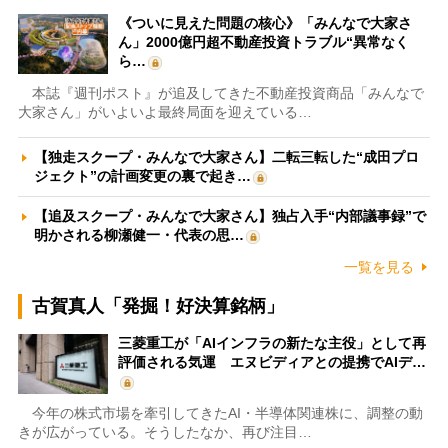
《ついに見えた問題の核心》「みんなで大家さ
ん」2000億円超不動産投資トラブル“異常なく
ら…
本誌『週刊ポスト』が追及してきた不動産投資商品「みんなで
大家さん」がいよいよ最終局面を迎えている…
【独走スクープ・みんなで大家さん】二転三転した“成田プロ
ジェクト”の計画変更の裏で起き…
【追及スクープ・みんなで大家さん】独占入手“内部議事録”で
明かされる柳瀬健一・代表の思…
一覧を見る
古賀真人「発掘！好決算銘柄」
三菱重工が「AIインフラの新たな主役」として再
評価される気運 エヌビディアとの提携でAIデ…
今年の株式市場を牽引してきたAI・半導体関連株に、調整の動
きが広がっている。そうしたなか、再び注目…