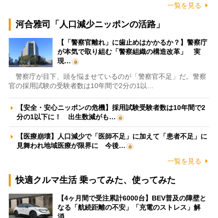
一覧を見る
河合雅司「人口減少ニッポンの活路」
【「警察官離れ」に歯止めはかかるか？】警察庁
が本気で取り組む「警察組織の構造改革」 実
現…
警察庁が目下、頭を悩ませているのが「警察官不足」だ。警察
官の採用試験の受験者数は10年間で2分の1以…
【安全・安心ニッポンの危機】採用試験受験者数は10年間で2
分の1以下に！ 出生数減がも…
【医療崩壊】人口減少で「医師不足」に加えて「患者不足」に
見舞われ地域医療が限界に 今後…
一覧を見る
快適クルマ生活 乗ってみた、使ってみた
【4ヶ月間で受注累計6000台】BEV普及の障壁と
なる「航続距離の不安」「充電のストレス」解
消…