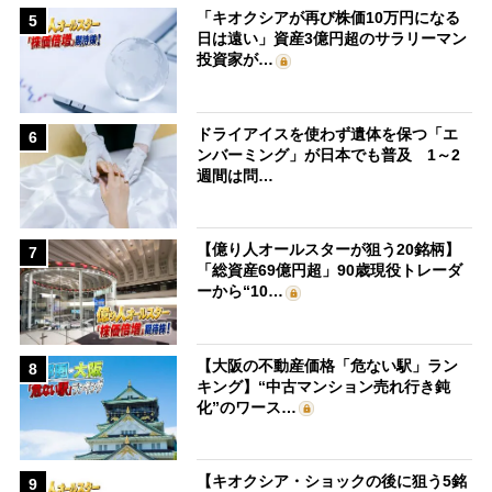
「キオクシアが再び株価10万円になる
5
日は遠い」資産3億円超のサラリーマン
投資家が…
ドライアイスを使わず遺体を保つ「エ
6
ンバーミング」が日本でも普及 1～2
週間は問…
【億り人オールスターが狙う20銘柄】
7
「総資産69億円超」90歳現役トレーダ
ーから“10…
【大阪の不動産価格「危ない駅」ラン
8
キング】“中古マンション売れ行き鈍
化”のワース…
【キオクシア・ショックの後に狙う5銘
9