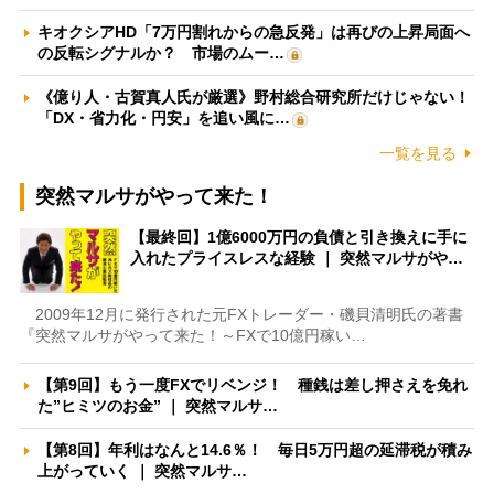
キオクシアHD「7万円割れからの急反発」は再びの上昇局面へ
の反転シグナルか？ 市場のムー…
《億り人・古賀真人氏が厳選》野村総合研究所だけじゃない！
「DX・省力化・円安」を追い風に…
一覧を見る
突然マルサがやって来た！
【最終回】1億6000万円の負債と引き換えに手に
入れたプライスレスな経験 ｜ 突然マルサがや…
2009年12月に発行された元FXトレーダー・磯貝清明氏の著書
『突然マルサがやって来た！～FXで10億円稼い…
【第9回】もう一度FXでリベンジ！ 種銭は差し押さえを免れ
た”ヒミツのお金” ｜ 突然マルサ…
【第8回】年利はなんと14.6％！ 毎日5万円超の延滞税が積み
上がっていく ｜ 突然マルサ…