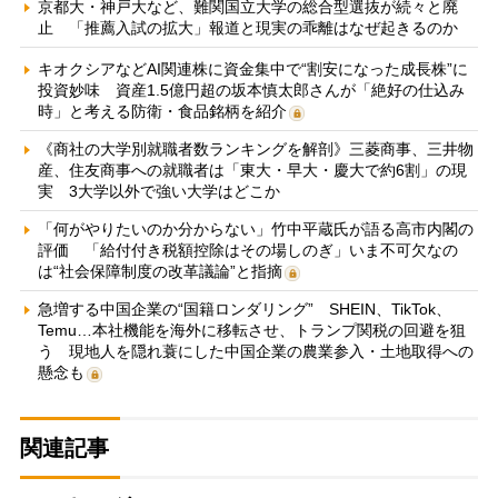
京都大・神戸大など、難関国立大学の総合型選抜が続々と廃
止 「推薦入試の拡大」報道と現実の乖離はなぜ起きるのか
キオクシアなどAI関連株に資金集中で“割安になった成長株”に
投資妙味 資産1.5億円超の坂本慎太郎さんが「絶好の仕込み
時」と考える防衛・食品銘柄を紹介
《商社の大学別就職者数ランキングを解剖》三菱商事、三井物
産、住友商事への就職者は「東大・早大・慶大で約6割」の現
実 3大学以外で強い大学はどこか
「何がやりたいのか分からない」竹中平蔵氏が語る高市内閣の
評価 「給付付き税額控除はその場しのぎ」いま不可欠なの
は“社会保障制度の改革議論”と指摘
急増する中国企業の“国籍ロンダリング” SHEIN、TikTok、
Temu…本社機能を海外に移転させ、トランプ関税の回避を狙
う 現地人を隠れ蓑にした中国企業の農業参入・土地取得への
懸念も
関連記事