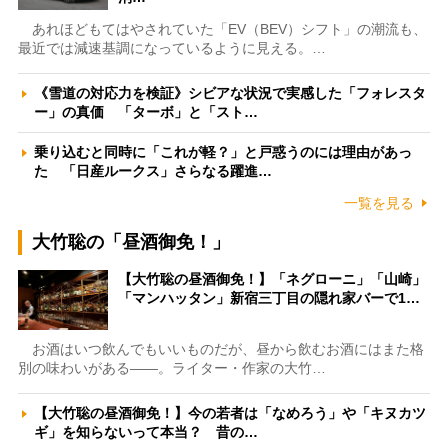
あれほどもてはやされていた「EV（BEV）シフト」の潮流も、
最近では減速基調になっているように見える。…
《雪道の対応力を検証》シビアな状況で実感した「フォレスタ
ー」の真価 「ターボ」と「スト…
乗り込むと同時に「これが軽？」と戸惑うのには理由があっ
た 「日産ルークス」さらなる躍進…
一覧を見る
大竹聡の「昼酒御免！」
【大竹聡の昼酒御免！】「ネグローニ」「山崎」
「マンハッタン」新宿三丁目の隠れ家バーで1…
お酒はいつ飲んでもいいものだが、昼から飲むお酒にはまた格
別の味わいがある――。ライター・作家の大竹…
【大竹聡の昼酒御免！】今の若者は「なめろう」や「キヌカツ
ギ」を知らないって本当？ 昔の…