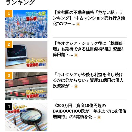
ランキング
【首都圏の不動産価格「危ない駅」ラ
1
ンキング】“中古マンション売れ行き鈍
化”のワー…
【キオクシア・ショック後に「株価倍
2
増」も期待できる注目銘柄5選】資産3
億円超・…
「キオクシアが今後も利益を出し続け
3
るかは分からない」資産11億円の個人
投資家が…
《200万円→資産10億円超の
4
DAIBOUCHOU氏が「年末までに株価倍
増期待」の5銘柄を公…