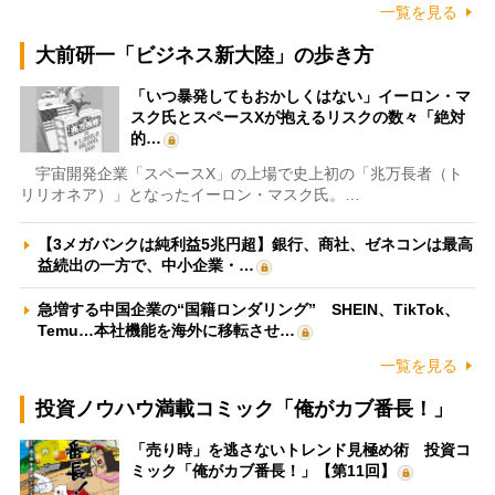
一覧を見る
大前研一「ビジネス新大陸」の歩き方
「いつ暴発してもおかしくはない」イーロン・マ
スク氏とスペースXが抱えるリスクの数々「絶対
的…
宇宙開発企業「スペースX」の上場で史上初の「兆万長者（ト
リリオネア）」となったイーロン・マスク氏。…
【3メガバンクは純利益5兆円超】銀行、商社、ゼネコンは最高
益続出の一方で、中小企業・…
急増する中国企業の“国籍ロンダリング” SHEIN、TikTok、
Temu…本社機能を海外に移転させ…
一覧を見る
投資ノウハウ満載コミック「俺がカブ番長！」
「売り時」を逃さないトレンド見極め術 投資コ
ミック「俺がカブ番長！」【第11回】