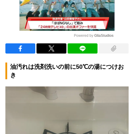
Powered by 
GliaStudios
Mute
油汚れは洗剤洗いの前に50℃の湯につけお
き