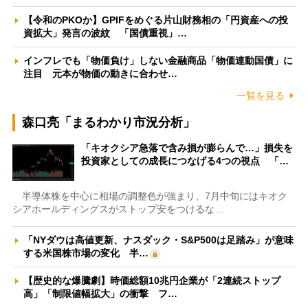
【令和のPKOか】GPIFをめぐる片山財務相の「円資産への投
資拡大」発言の波紋 「国債重視」…
インフレでも「物価負け」しない金融商品「物価連動国債」に
注目 元本が物価の動きに合わせ…
一覧を見る
森口亮「まるわかり市況分析」
「キオクシア急落で含み損が膨らんで…」損失を
投資家としての成長につなげる4つの視点 「…
半導体株を中心に相場の調整色が強まり、7月中旬にはキオク
シアホールディングスがストップ安をつけるな…
「NYダウは高値更新、ナスダック・S&P500は足踏み」が意味
する米国株市場の変化 半…
【歴史的な爆騰劇】時価総額10兆円企業が「2連続ストップ
高」「制限値幅拡大」の衝撃 フ…