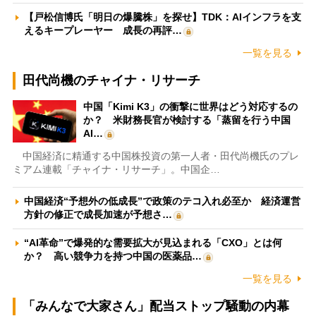
【戸松信博氏「明日の爆騰株」を探せ】TDK：AIインフラを支
えるキープレーヤー 成長の再評…
一覧を見る
田代尚機のチャイナ・リサーチ
中国「Kimi K3」の衝撃に世界はどう対応するの
か？ 米財務長官が検討する「蒸留を行う中国
AI…
中国経済に精通する中国株投資の第一人者・田代尚機氏のプレ
ミアム連載「チャイナ・リサーチ」。中国企…
中国経済“予想外の低成長”で政策のテコ入れ必至か 経済運営
方針の修正で成長加速が予想さ…
“AI革命”で爆発的な需要拡大が見込まれる「CXO」とは何
か？ 高い競争力を持つ中国の医薬品…
一覧を見る
「みんなで大家さん」配当ストップ騒動の内幕