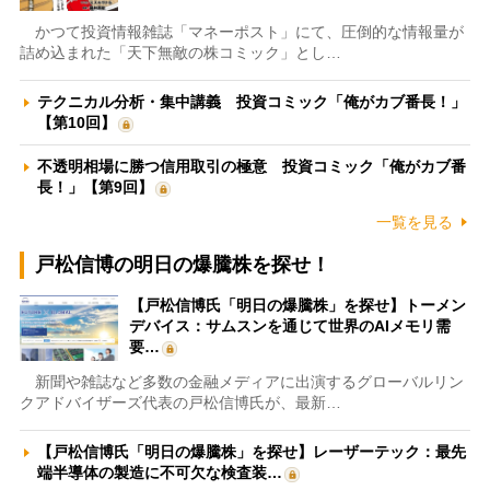
かつて投資情報雑誌「マネーポスト」にて、圧倒的な情報量が
詰め込まれた「天下無敵の株コミック」とし…
テクニカル分析・集中講義 投資コミック「俺がカブ番長！」
【第10回】
不透明相場に勝つ信用取引の極意 投資コミック「俺がカブ番
長！」【第9回】
一覧を見る
戸松信博の明日の爆騰株を探せ！
【戸松信博氏「明日の爆騰株」を探せ】トーメン
デバイス：サムスンを通じて世界のAIメモリ需
要…
新聞や雑誌など多数の金融メディアに出演するグローバルリン
クアドバイザーズ代表の戸松信博氏が、最新…
【戸松信博氏「明日の爆騰株」を探せ】レーザーテック：最先
端半導体の製造に不可欠な検査装…