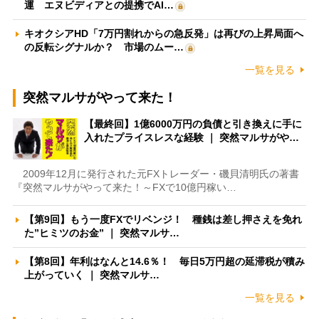
運 エヌビディアとの提携でAI…
キオクシアHD「7万円割れからの急反発」は再びの上昇局面へ
の反転シグナルか？ 市場のムー…
一覧を見る
突然マルサがやって来た！
【最終回】1億6000万円の負債と引き換えに手に
入れたプライスレスな経験 ｜ 突然マルサがや…
2009年12月に発行された元FXトレーダー・磯貝清明氏の著書
『突然マルサがやって来た！～FXで10億円稼い…
【第9回】もう一度FXでリベンジ！ 種銭は差し押さえを免れ
た”ヒミツのお金” ｜ 突然マルサ…
【第8回】年利はなんと14.6％！ 毎日5万円超の延滞税が積み
上がっていく ｜ 突然マルサ…
一覧を見る