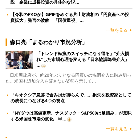
説 企業に成長投資の具体的な説…
【令和のPKOか】GPIFをめぐる片山財務相の「円資産への投
資拡大」発言の波紋 「国債重視」…
一覧を見る
森口亮「まるわかり市況分析」
「トレンド転換のスイッチになり得る」“介入慣
れ”した市場心理を変える「日米協調為替介入」
…
日米両政府が、約28年ぶりとなる円買いの協調介入に踏み切っ
た。米国も追加介入を辞さない姿勢を示して…
「キオクシア急落で含み損が膨らんで…」損失を投資家として
の成長につなげる4つの視点 …
「NYダウは高値更新、ナスダック・S&P500は足踏み」が意味
する米国株市場の変化 半…
一覧を見る