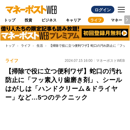
ログイン
トップ
投資
ビジネス
キャリア
ライフ
マネー
トップ
ライフ
生活
【掃除で役に立つ便利ワザ】蛇口の汚れ防止に「フッ素
ライフ
2024.07.15 16:00
マネーポストWEB
【掃除で役に立つ便利ワザ】蛇口の汚れ
防止に「フッ素入り歯磨き剤」、シール
はがしは「ハンドクリーム＆ドライヤ
ー」など…5つのテクニック
Loaded
:
100.00%
/
Unmute