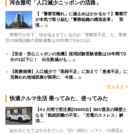
河合雅司「人口減少ニッポンの活路」
【「警察官離れ」に歯止めはかかるか？】警察庁
が本気で取り組む「警察組織の構造改革」 実
現…
警察庁が目下、頭を悩ませているのが「警察官不足」だ。警察
官の採用試験の受験者数は10年間で2分の1以…
【安全・安心ニッポンの危機】採用試験受験者数は10年間で2
分の1以下に！ 出生数減がも…
【医療崩壊】人口減少で「医師不足」に加えて「患者不足」に
見舞われ地域医療が限界に 今後…
一覧を見る
快適クルマ生活 乗ってみた、使ってみた
【4ヶ月間で受注累計6000台】BEV普及の障壁と
なる「航続距離の不安」「充電のストレス」解
消…
あれほどもてはやされていた「EV（BEV）シフト」の潮流も、