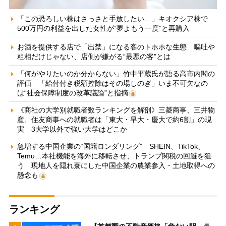
「この恐ろしい株はさっさと手放したい…」キオクシア株で
500万円の利益を出した女性が“夢よもう一度”と再購入
お酒を提供する店で「出禁」になる客のトホホな生態 嘔吐や
粗相だけじゃない、店側が嫌がる“最悪の客”とは
「何がやりたいのか分からない」竹中平蔵氏が語る高市内閣の
評価 「給付付き税額控除はその場しのぎ」いま不可欠なの
は“社会保障制度の改革議論”と指摘
《商社の大学別就職者数ランキングを解剖》三菱商事、三井物
産、住友商事への就職者は「東大・早大・慶大で約6割」の現
実 3大学以外で強い大学はどこか
急増する中国企業の“国籍ロンダリング” SHEIN、TikTok、
Temu…本社機能を海外に移転させ、トランプ関税の回避を狙
う 現地人を隠れ蓑にした中国企業の農業参入・土地取得への
懸念も
ランキング