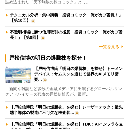
詰め込まれた「天下無敵の株コミック」とし…
テクニカル分析・集中講義 投資コミック「俺がカブ番長！」
【第10回】
不透明相場に勝つ信用取引の極意 投資コミック「俺がカブ番
長！」【第9回】
一覧を見る
戸松信博の明日の爆騰株を探せ！
【戸松信博氏「明日の爆騰株」を探せ】トーメン
デバイス：サムスンを通じて世界のAIメモリ需
要…
新聞や雑誌など多数の金融メディアに出演するグローバルリン
クアドバイザーズ代表の戸松信博氏が、最新…
【戸松信博氏「明日の爆騰株」を探せ】レーザーテック：最先
端半導体の製造に不可欠な検査装…
【戸松信博氏「明日の爆騰株」を探せ】TDK：AIインフラを支