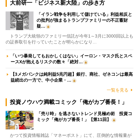
大前研一「ビジネス新大陸」の歩き方
「イラン戦争を利用して儲けている」利益相反と
の批判が強まるトランプファミリーの不正蓄財
疑…
トランプ大統領のファミリー信託が今年1～3月に3000回以上も
の証券取引を行っていたことが明らかになり…
「いつ暴発してもおかしくはない」イーロン・マスク氏とスペ
ースXが抱えるリスクの数々「絶対…
【3メガバンクは純利益5兆円超】銀行、商社、ゼネコンは最高
益続出の一方で、中小企業・…
一覧を見る
投資ノウハウ満載コミック「俺がカブ番長！」
「売り時」を逃さないトレンド見極め術 投資コ
ミック「俺がカブ番長！」【第11回】
かつて投資情報雑誌「マネーポスト」にて、圧倒的な情報量が