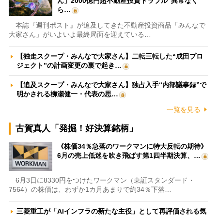
ん」2000億円超不動産投資トラブル“異常なく
ら…
本誌『週刊ポスト』が追及してきた不動産投資商品「みんなで
大家さん」がいよいよ最終局面を迎えている…
【独走スクープ・みんなで大家さん】二転三転した“成田プロ
ジェクト”の計画変更の裏で起き…
【追及スクープ・みんなで大家さん】独占入手“内部議事録”で
明かされる柳瀬健一・代表の思…
一覧を見る
古賀真人「発掘！好決算銘柄」
《株価34％急落のワークマンに特大反転の期待》
6月の売上低迷を吹き飛ばす第1四半期決算、…
6月3日に8330円をつけたワークマン（東証スタンダード・
7564）の株価は、わずか1カ月あまりで約34％下落…
三菱重工が「AIインフラの新たな主役」として再評価される気