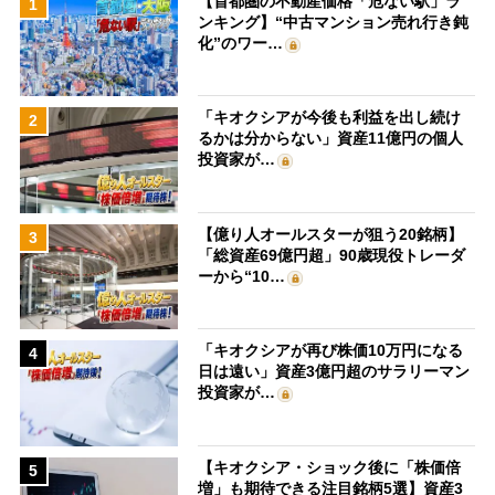
【首都圏の不動産価格「危ない駅」ラ
1
ンキング】“中古マンション売れ行き鈍
化”のワー…
「キオクシアが今後も利益を出し続け
2
るかは分からない」資産11億円の個人
投資家が…
【億り人オールスターが狙う20銘柄】
3
「総資産69億円超」90歳現役トレーダ
ーから“10…
「キオクシアが再び株価10万円になる
4
日は遠い」資産3億円超のサラリーマン
投資家が…
【キオクシア・ショック後に「株価倍
5
増」も期待できる注目銘柄5選】資産3