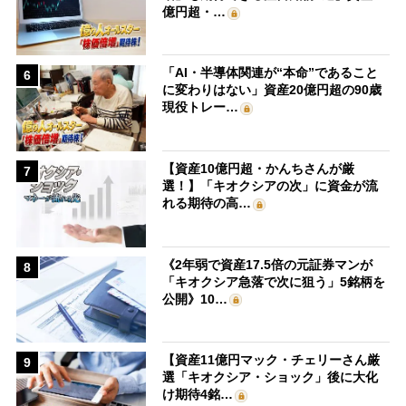
億円超・…
「AI・半導体関連が“本命”であること
6
に変わりはない」資産20億円超の90歳
現役トレー…
【資産10億円超・かんちさんが厳
7
選！】「キオクシアの次」に資金が流
れる期待の高…
《2年弱で資産17.5倍の元証券マンが
8
「キオクシア急落で次に狙う」5銘柄を
公開》10…
【資産11億円マック・チェリーさん厳
9
選「キオクシア・ショック」後に大化
け期待4銘…