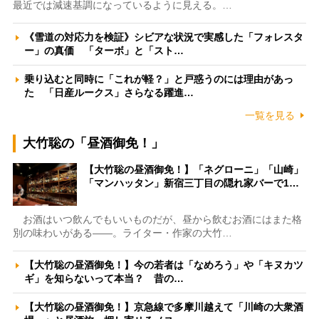
最近では減速基調になっているように見える。…
《雪道の対応力を検証》シビアな状況で実感した「フォレスタ
ー」の真価 「ターボ」と「スト…
乗り込むと同時に「これが軽？」と戸惑うのには理由があっ
た 「日産ルークス」さらなる躍進…
一覧を見る
大竹聡の「昼酒御免！」
【大竹聡の昼酒御免！】「ネグローニ」「山崎」
「マンハッタン」新宿三丁目の隠れ家バーで1…
お酒はいつ飲んでもいいものだが、昼から飲むお酒にはまた格
別の味わいがある――。ライター・作家の大竹…
【大竹聡の昼酒御免！】今の若者は「なめろう」や「キヌカツ
ギ」を知らないって本当？ 昔の…
【大竹聡の昼酒御免！】京急線で多摩川越えて「川崎の大衆酒