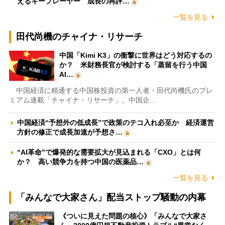
えるキープレーヤー 成長の再評…
一覧を見る
田代尚機のチャイナ・リサーチ
中国「Kimi K3」の衝撃に世界はどう対応するの
か？ 米財務長官が検討する「蒸留を行う中国
AI…
中国経済に精通する中国株投資の第一人者・田代尚機氏のプレ
ミアム連載「チャイナ・リサーチ」。中国企…
中国経済“予想外の低成長”で政策のテコ入れ必至か 経済運営
方針の修正で成長加速が予想さ…
“AI革命”で爆発的な需要拡大が見込まれる「CXO」とは何
か？ 高い競争力を持つ中国の医薬品…
一覧を見る
「みんなで大家さん」配当ストップ騒動の内幕
《ついに見えた問題の核心》「みんなで大家さ