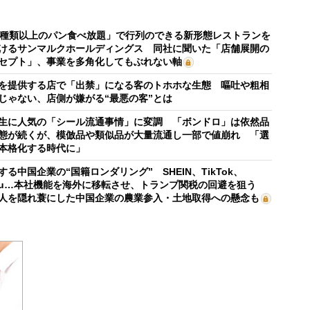
0種類以上のパン食べ放題」で行列のできる新形態レストランを
けるサンマルクホールディングス 同社に聞いた「店舗展開の
セプト」、事業を多角化してもぶれない軸
を提供する店で「出禁」になる客のトホホな生態 嘔吐や粗相
じゃない、店側が嫌がる“最悪の客”とは
生に人気の「シール流通事情」に変調 「ボンドロ」は依然品
態が続くが、模倣品や類似品が大量流通し一部で値崩れ 「選
本格化する時代に」
する中国企業の“国籍ロンダリング” SHEIN、TikTok、
mu…本社機能を海外に移転させ、トランプ関税の回避を狙う
人を隠れ蓑にした中国企業の農業参入・土地取得への懸念も