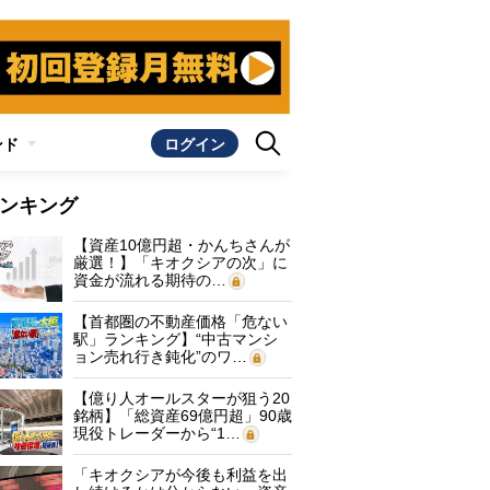
ンド
ログイン
ンキング
【資産10億円超・かんちさんが
厳選！】「キオクシアの次」に
資金が流れる期待の…
【首都圏の不動産価格「危ない
駅」ランキング】“中古マンシ
ョン売れ行き鈍化”のワ…
【億り人オールスターが狙う20
銘柄】「総資産69億円超」90歳
現役トレーダーから“1…
「キオクシアが今後も利益を出