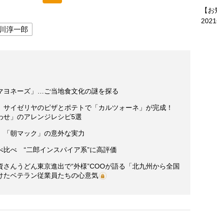
【お
202
川淳一郎
マヨネーズ」…ご当地食文化の謎を探る
】サイゼリヤのピザとポテトで「カルツォーネ」が完成！
わせ」のアレンジレシピ5選
 「朝マック」の意外な実力
比べ “二郎インスパイア系”に高評価
さんうどん東京進出で“外様”COOが語る「北九州から全国
けたベテラン従業員たちの心意気