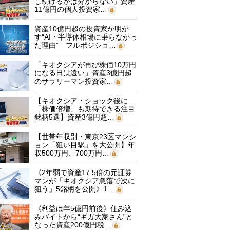
し続けるかは分からない」資産
11億円の個人投資家…
資産10億円超の投資家が明か
す“AI・半導体相場に乗らなかっ
た理由” フルポジショ…
「キオクシアが再び株価10万円
になる日は遠い」資産3億円超
のサラリーマン投資家…
【キオクシア・ショック後に
「株価倍増」も期待できる注目
銘柄5選】資産3億円超…
【世帯年収別・東京23区マンシ
ョン「狙い目駅」を大公開】年
収500万円、700万円…
《2年弱で資産17.5倍の元証券
マンが「キオクシア急落で次に
狙う」5銘柄を公開》1…
《利益は年5億円前後》住み込
みバイトから“ギガ大家さん”と
なった資産200億円税…