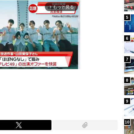
もっと見る
arrow_forward_ios
5
6
7
8
Mute
9
10