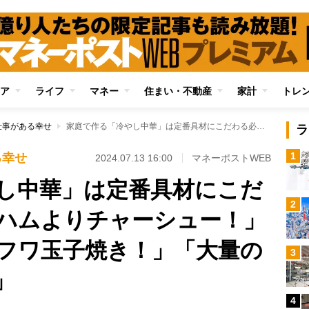
ア
ライフ
マネー
住まい・不動産
家計
トレ
仕事がある幸せ
家庭で作る「冷やし中華」は定番具材にこだわる必要なし 「ハムよりチャーシュー！」「錦糸卵よりフワフワ玉子焼き！」「大量の野菜！」「味変！」
ラ
1
る幸せ
2024.07.13 16:00
マネーポストWEB
し中華」は定番具材にこだ
2
ハムよりチャーシュー！」
フワ玉子焼き！」「大量の
3
」
4