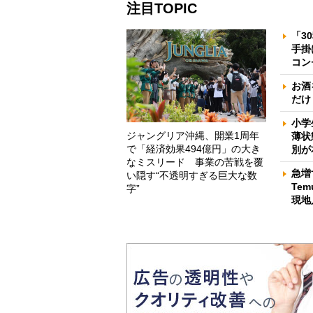
注目TOPIC
「3
手掛
コン
お酒
だけ
小学
ジャングリア沖縄、開業1周年
薄状
で「経済効果494億円」の大き
別が
なミスリード 事業の苦戦を覆
急増
い隠す“不透明すぎる巨大な数
Te
字”
現地