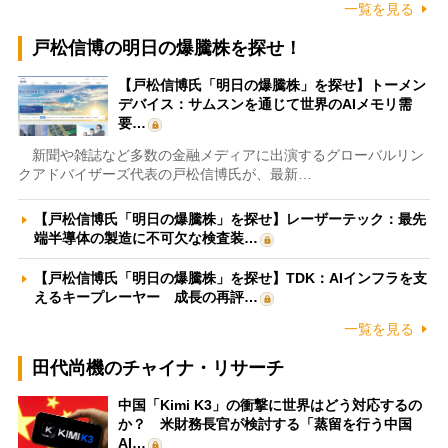
一覧を見る
戸松信博の明日の爆騰株を探せ！
【戸松信博氏「明日の爆騰株」を探せ】トーメン
デバイス：サムスンを通じて世界のAIメモリ需
要…
新聞や雑誌など多数の金融メディアに出演するグローバルリン
クアドバイザーズ代表の戸松信博氏が、最新…
【戸松信博氏「明日の爆騰株」を探せ】レーザーテック：最先
端半導体の製造に不可欠な検査装…
【戸松信博氏「明日の爆騰株」を探せ】TDK：AIインフラを支
えるキープレーヤー 成長の再評…
一覧を見る
田代尚機のチャイナ・リサーチ
中国「Kimi K3」の衝撃に世界はどう対応するの
か？ 米財務長官が検討する「蒸留を行う中国
AI…