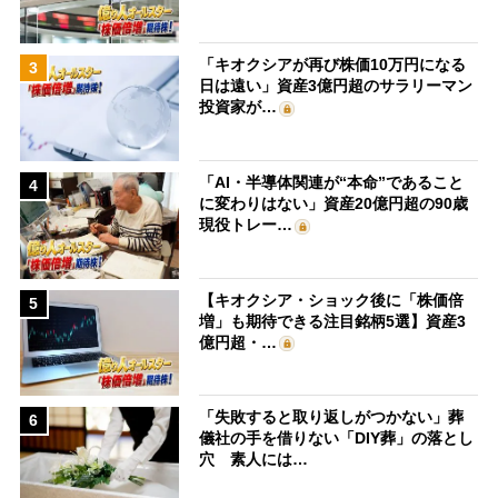
「キオクシアが再び株価10万円になる
3
日は遠い」資産3億円超のサラリーマン
投資家が…
「AI・半導体関連が“本命”であること
4
に変わりはない」資産20億円超の90歳
現役トレー…
【キオクシア・ショック後に「株価倍
5
増」も期待できる注目銘柄5選】資産3
億円超・…
「失敗すると取り返しがつかない」葬
6
儀社の手を借りない「DIY葬」の落とし
穴 素人には…