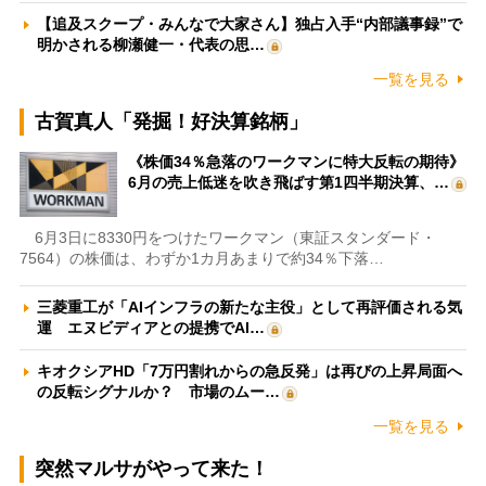
【追及スクープ・みんなで大家さん】独占入手“内部議事録”で
明かされる柳瀬健一・代表の思…
一覧を見る
古賀真人「発掘！好決算銘柄」
《株価34％急落のワークマンに特大反転の期待》
6月の売上低迷を吹き飛ばす第1四半期決算、…
6月3日に8330円をつけたワークマン（東証スタンダード・
7564）の株価は、わずか1カ月あまりで約34％下落…
三菱重工が「AIインフラの新たな主役」として再評価される気
運 エヌビディアとの提携でAI…
キオクシアHD「7万円割れからの急反発」は再びの上昇局面へ
の反転シグナルか？ 市場のムー…
一覧を見る
突然マルサがやって来た！