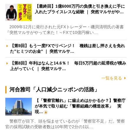
【最終回】1億6000万円の負債と引き換えに手に
入れたプライスレスな経験 ｜ 突然マルサがや…
2009年12月に発行された元FXトレーダー・磯貝清明氏の著書
『突然マルサがやって来た！～FXで10億円稼い…
【第9回】もう一度FXでリベンジ！ 種銭は差し押さえを免れ
た”ヒミツのお金” ｜ 突然マルサ…
【第8回】年利はなんと14.6％！ 毎日5万円超の延滞税が積み
上がっていく ｜ 突然マルサ…
一覧を見る
河合雅司「人口減少ニッポンの活路」
【「警察官離れ」に歯止めはかかるか？】警察庁
が本気で取り組む「警察組織の構造改革」 実
現…
警察庁が目下、頭を悩ませているのが「警察官不足」だ。警察
官の採用試験の受験者数は10年間で2分の1以…