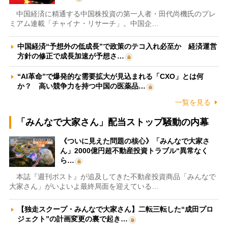
中国経済に精通する中国株投資の第一人者・田代尚機氏のプレ
ミアム連載「チャイナ・リサーチ」。中国企…
中国経済“予想外の低成長”で政策のテコ入れ必至か 経済運営
方針の修正で成長加速が予想さ…
“AI革命”で爆発的な需要拡大が見込まれる「CXO」とは何
か？ 高い競争力を持つ中国の医薬品…
一覧を見る
「みんなで大家さん」配当ストップ騒動の内幕
《ついに見えた問題の核心》「みんなで大家さ
ん」2000億円超不動産投資トラブル“異常なく
ら…
本誌『週刊ポスト』が追及してきた不動産投資商品「みんなで
大家さん」がいよいよ最終局面を迎えている…
【独走スクープ・みんなで大家さん】二転三転した“成田プロ
ジェクト”の計画変更の裏で起き…