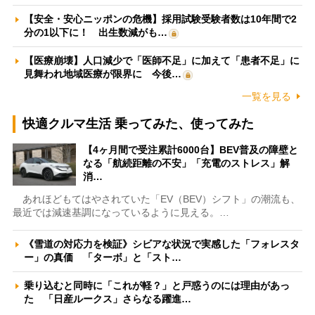
【安全・安心ニッポンの危機】採用試験受験者数は10年間で2
分の1以下に！ 出生数減がも…
【医療崩壊】人口減少で「医師不足」に加えて「患者不足」に
見舞われ地域医療が限界に 今後…
一覧を見る
快適クルマ生活 乗ってみた、使ってみた
【4ヶ月間で受注累計6000台】BEV普及の障壁と
なる「航続距離の不安」「充電のストレス」解
消…
あれほどもてはやされていた「EV（BEV）シフト」の潮流も、
最近では減速基調になっているように見える。…
《雪道の対応力を検証》シビアな状況で実感した「フォレスタ
ー」の真価 「ターボ」と「スト…
乗り込むと同時に「これが軽？」と戸惑うのには理由があっ
た 「日産ルークス」さらなる躍進…