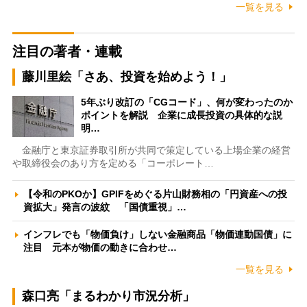
一覧を見る
注目の著者・連載
藤川里絵「さあ、投資を始めよう！」
5年ぶり改訂の「CGコード」、何が変わったのか
ポイントを解説 企業に成長投資の具体的な説
明…
金融庁と東京証券取引所が共同で策定している上場企業の経営
や取締役会のあり方を定める「コーポレート…
【令和のPKOか】GPIFをめぐる片山財務相の「円資産への投
資拡大」発言の波紋 「国債重視」…
インフレでも「物価負け」しない金融商品「物価連動国債」に
注目 元本が物価の動きに合わせ…
一覧を見る
森口亮「まるわかり市況分析」