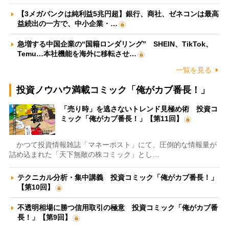
【3メガバンクは純利益5兆円超】銀行、商社、ゼネコンは最高
益続出の一方で、中小企業・…
急増する中国企業の“国籍ロンダリング” SHEIN、TikTok、
Temu…本社機能を海外に移転させ…
一覧を見る
投資ノウハウ満載コミック「俺がカブ番長！」
「売り時」を逃さないトレンド見極め術 投資コ
ミック「俺がカブ番長！」【第11回】
かつて投資情報雑誌「マネーポスト」にて、圧倒的な情報量が
詰め込まれた「天下無敵の株コミック」とし…
テクニカル分析・集中講義 投資コミック「俺がカブ番長！」
【第10回】
不透明相場に勝つ信用取引の極意 投資コミック「俺がカブ番
長！」【第9回】