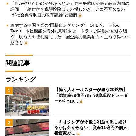
「何がやりたいのか分からない」竹中平蔵氏が語る高市内閣の
評価 「給付付き税額控除はその場しのぎ」いま不可欠なの
は“社会保障制度の改革議論”と指摘
急増する中国企業の“国籍ロンダリング” SHEIN、TikTok、
Temu…本社機能を海外に移転させ、トランプ関税の回避を狙
う 現地人を隠れ蓑にした中国企業の農業参入・土地取得への
懸念も
関連記事
ランキング
【億り人オールスターが狙う20銘柄】
1
「総資産69億円超」90歳現役トレーダ
ーから“10…
「キオクシアが今後も利益を出し続け
2
るかは分からない」資産11億円の個人
投資家が…