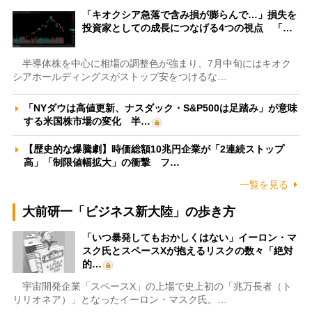
「キオクシア急落で含み損が膨らんで…」損失を
投資家としての成長につなげる4つの視点 「…
半導体株を中心に相場の調整色が強まり、7月中旬にはキオク
シアホールディングスがストップ安をつけるな…
「NYダウは高値更新、ナスダック・S&P500は足踏み」が意味
する米国株市場の変化 半…
【歴史的な爆騰劇】時価総額10兆円企業が「2連続ストップ
高」「制限値幅拡大」の衝撃 フ…
一覧を見る
大前研一「ビジネス新大陸」の歩き方
「いつ暴発してもおかしくはない」イーロン・マ
スク氏とスペースXが抱えるリスクの数々「絶対
的…
宇宙開発企業「スペースX」の上場で史上初の「兆万長者（ト
リリオネア）」となったイーロン・マスク氏。…