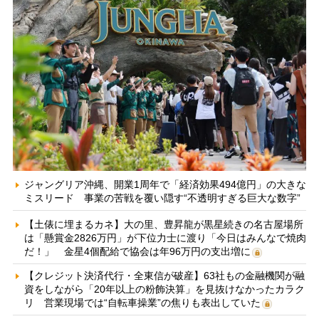
ジャングリア沖縄、開業1周年で「経済効果494億円」の大きな
ミスリード 事業の苦戦を覆い隠す“不透明すぎる巨大な数字”
【土俵に埋まるカネ】大の里、豊昇龍が黒星続きの名古屋場所
は「懸賞金2826万円」が下位力士に渡り「今日はみんなで焼肉
だ！」 金星4個配給で協会は年96万円の支出増に
【クレジット決済代行・全東信が破産】63社もの金融機関が融
資をしながら「20年以上の粉飾決算」を見抜けなかったカラク
リ 営業現場では“自転車操業”の焦りも表出していた