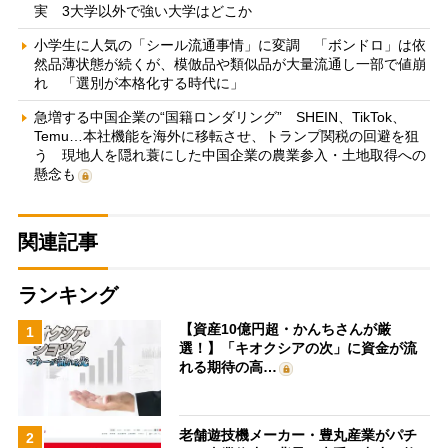
実 3大学以外で強い大学はどこか
小学生に人気の「シール流通事情」に変調 「ボンドロ」は依
然品薄状態が続くが、模倣品や類似品が大量流通し一部で値崩
れ 「選別が本格化する時代に」
急増する中国企業の“国籍ロンダリング” SHEIN、TikTok、
Temu…本社機能を海外に移転させ、トランプ関税の回避を狙
う 現地人を隠れ蓑にした中国企業の農業参入・土地取得への
懸念も
関連記事
ランキング
【資産10億円超・かんちさんが厳
1
選！】「キオクシアの次」に資金が流
れる期待の高…
老舗遊技機メーカー・豊丸産業がパチ
2