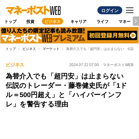
ログイン
トップ
投資
ビジネス
キャリア
ライフ
マネー
トップ
ビジネス
マーケット
為替介入でも「超円安」は止まらない 伝説のト
ビジネス
2024.07.22 07:00
マネーポストWEB
為替介入でも「超円安」は止まらない
伝説のトレーダー・藤巻健史氏が「1ド
ル＝500円超え」と「ハイパーインフ
レ」を警告する理由
Loaded
:
100.00%
/
Unmute