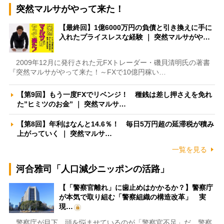
突然マルサがやって来た！
【最終回】1億6000万円の負債と引き換えに手に
入れたプライスレスな経験 ｜ 突然マルサがや…
2009年12月に発行された元FXトレーダー・磯貝清明氏の著書
『突然マルサがやって来た！～FXで10億円稼い…
【第9回】もう一度FXでリベンジ！ 種銭は差し押さえを免れ
た”ヒミツのお金” ｜ 突然マルサ…
【第8回】年利はなんと14.6％！ 毎日5万円超の延滞税が積み
上がっていく ｜ 突然マルサ…
一覧を見る
河合雅司「人口減少ニッポンの活路」
【「警察官離れ」に歯止めはかかるか？】警察庁
が本気で取り組む「警察組織の構造改革」 実
現…
警察庁が目下、頭を悩ませているのが「警察官不足」だ。警察