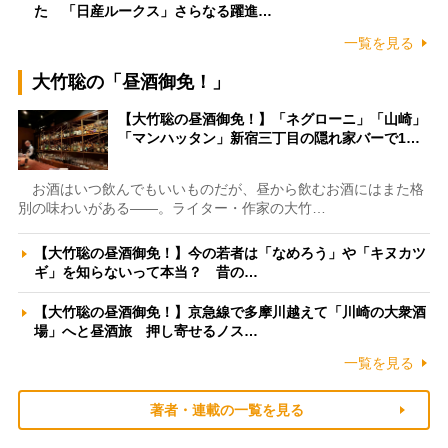
た 「日産ルークス」さらなる躍進…
一覧を見る
大竹聡の「昼酒御免！」
【大竹聡の昼酒御免！】「ネグローニ」「山崎」
「マンハッタン」新宿三丁目の隠れ家バーで1…
お酒はいつ飲んでもいいものだが、昼から飲むお酒にはまた格
別の味わいがある――。ライター・作家の大竹…
【大竹聡の昼酒御免！】今の若者は「なめろう」や「キヌカツ
ギ」を知らないって本当？ 昔の…
【大竹聡の昼酒御免！】京急線で多摩川越えて「川崎の大衆酒
場」へと昼酒旅 押し寄せるノス…
一覧を見る
著者・連載の一覧を見る