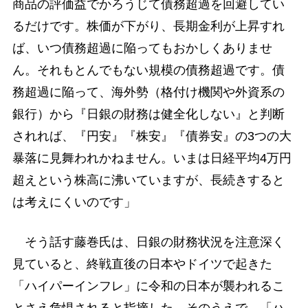
商品の評価益でかろうじて債務超過を回避してい
るだけです。株価が下がり、長期金利が上昇すれ
ば、いつ債務超過に陥ってもおかしくありませ
ん。それもとんでもない規模の債務超過です。債
務超過に陥って、海外勢（格付け機関や外資系の
銀行）から『日銀の財務は健全化しない』と判断
されれば、『円安』『株安』『債券安』の3つの大
暴落に見舞われかねません。いまは日経平均4万円
超えという株高に沸いていますが、長続きすると
は考えにくいのです」
そう話す藤巻氏は、日銀の財務状況を注意深く
見ていると、終戦直後の日本やドイツで起きた
「ハイパーインフレ」に令和の日本が襲われるこ
とさえ危惧されると指摘した。そのうえで、「ハ