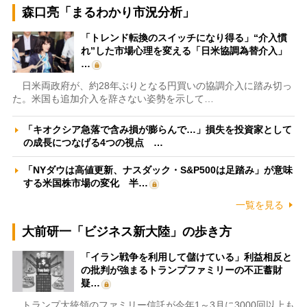
森口亮「まるわかり市況分析」
「トレンド転換のスイッチになり得る」“介入慣
れ”した市場心理を変える「日米協調為替介入」
…
日米両政府が、約28年ぶりとなる円買いの協調介入に踏み切っ
た。米国も追加介入を辞さない姿勢を示して…
「キオクシア急落で含み損が膨らんで…」損失を投資家として
の成長につなげる4つの視点 …
「NYダウは高値更新、ナスダック・S&P500は足踏み」が意味
する米国株市場の変化 半…
一覧を見る
大前研一「ビジネス新大陸」の歩き方
「イラン戦争を利用して儲けている」利益相反と
の批判が強まるトランプファミリーの不正蓄財
疑…
トランプ大統領のファミリー信託が今年1～3月に3000回以上も