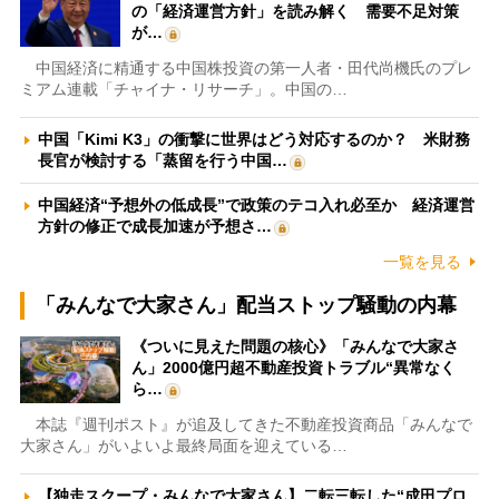
の「経済運営方針」を読み解く 需要不足対策
が…
中国経済に精通する中国株投資の第一人者・田代尚機氏のプレ
ミアム連載「チャイナ・リサーチ」。中国の…
中国「Kimi K3」の衝撃に世界はどう対応するのか？ 米財務
長官が検討する「蒸留を行う中国…
中国経済“予想外の低成長”で政策のテコ入れ必至か 経済運営
方針の修正で成長加速が予想さ…
一覧を見る
「みんなで大家さん」配当ストップ騒動の内幕
《ついに見えた問題の核心》「みんなで大家さ
ん」2000億円超不動産投資トラブル“異常なく
ら…
本誌『週刊ポスト』が追及してきた不動産投資商品「みんなで
大家さん」がいよいよ最終局面を迎えている…
【独走スクープ・みんなで大家さん】二転三転した“成田プロ