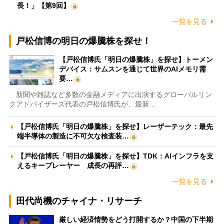
長！」【第9回】
一覧を見る
戸松信博の明日の爆騰株を探せ！
【戸松信博氏「明日の爆騰株」を探せ】トーメン
デバイス：サムスンを通じて世界のAIメモリ需
要…
新聞や雑誌など多数の金融メディアに出演するグローバルリン
クアドバイザーズ代表の戸松信博氏が、最新…
【戸松信博氏「明日の爆騰株」を探せ】レーザーテック：最先
端半導体の製造に不可欠な検査装…
【戸松信博氏「明日の爆騰株」を探せ】TDK：AIインフラを支
えるキープレーヤー 成長の再評…
一覧を見る
田代尚機のチャイナ・リサーチ
厳しい経済情勢をどう打開するか？中国の下半期