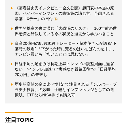
《藤巻健史氏インタビュー全文公開》超円安の本当の原
因、ハイパーインフレへの防衛策の講じ方、予想される
暴落「Xデー」の日付
世界的株高の裏に潜む「大恐慌のリスク」 100年前の世
界恐慌と酷似している今の状況と過去から学ぶべきこと
資産20億円の88歳現役トレーダー・藤本茂さんが語る“下
落時の鉄則” 「下がった時に売るのはいちばんの悪手」、
ナンピン買いも「怖いこととは思わない」
日経平均の足踏みは長期上昇トレンドの調整局面に過ぎ
ない “インフレ加速”と“実感なき景気回復”で「日経平均
20万円」の未来も
歴史的高値の金に比べ“割安”で注目される「シルバー・プ
ラチナ投資」の妙味 手軽なインフレヘッジとしての選
択肢、ETFならNISA枠でも購入可
注目TOPIC