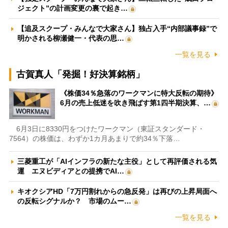
ジェクト”の計画変更の裏で起き…
【追及スクープ・みんなで大家さん】独占入手“内部議事録”で
明かされる柳瀬健一・代表の思…
一覧を見る
古賀真人「発掘！好決算銘柄」
《株価34％急落のワークマンに特大反転の期待》
6月の売上低迷を吹き飛ばす第1四半期決算、…
6月3日に8330円をつけたワークマン（東証スタンダード・
7564）の株価は、わずか1カ月あまりで約34％下落…
三菱重工が「AIインフラの新たな主役」として再評価される気
運 エヌビディアとの提携でAI…
キオクシアHD「7万円割れからの急反発」は再びの上昇局面へ
の反転シグナルか？ 市場のムー…
一覧を見る