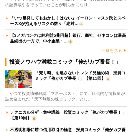
の証券取引を行っていたことが明らかになり…
「いつ暴発してもおかしくはない」イーロン・マスク氏とスペ
ースXが抱えるリスクの数々「絶対…
【3メガバンクは純利益5兆円超】銀行、商社、ゼネコンは最高
益続出の一方で、中小企業・…
一覧を見る
投資ノウハウ満載コミック「俺がカブ番長！」
「売り時」を逃さないトレンド見極め術 投資コ
ミック「俺がカブ番長！」【第11回】
かつて投資情報雑誌「マネーポスト」にて、圧倒的な情報量が
詰め込まれた「天下無敵の株コミック」とし…
テクニカル分析・集中講義 投資コミック「俺がカブ番長！」
【第10回】
不透明相場に勝つ信用取引の極意 投資コミック「俺がカブ番