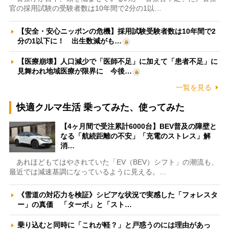
官の採用試験の受験者数は10年間で2分の1以…
【安全・安心ニッポンの危機】採用試験受験者数は10年間で2
分の1以下に！ 出生数減がも…
【医療崩壊】人口減少で「医師不足」に加えて「患者不足」に
見舞われ地域医療が限界に 今後…
一覧を見る
快適クルマ生活 乗ってみた、使ってみた
【4ヶ月間で受注累計6000台】BEV普及の障壁と
なる「航続距離の不安」「充電のストレス」解
消…
あれほどもてはやされていた「EV（BEV）シフト」の潮流も、
最近では減速基調になっているように見える。…
《雪道の対応力を検証》シビアな状況で実感した「フォレスタ
ー」の真価 「ターボ」と「スト…
乗り込むと同時に「これが軽？」と戸惑うのには理由があっ