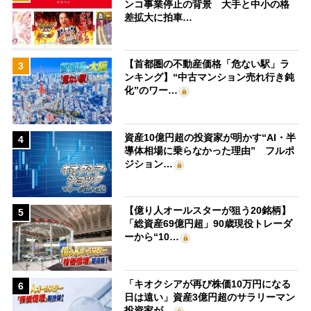
ンコ事業停止の背景 大手と中小の格
差拡大に拍車…
【首都圏の不動産価格「危ない駅」ラ
3
ンキング】“中古マンション売れ行き鈍
化”のワー…
資産10億円超の投資家が明かす“AI・半
4
導体相場に乗らなかった理由” フルポ
ジション…
【億り人オールスターが狙う20銘柄】
5
「総資産69億円超」90歳現役トレーダ
ーから“10…
「キオクシアが再び株価10万円になる
6
日は遠い」資産3億円超のサラリーマン
投資家が…