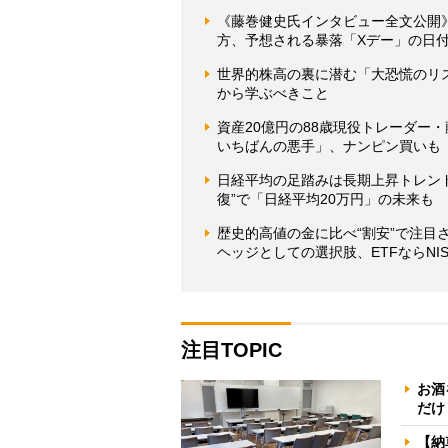
《藤巻健史氏インタビュー全文公開
方、予想される暴落「Xデー」の日
世界的株高の裏に潜む「大恐慌のリ
から学ぶべきこと
資産20億円の88歳現役トレーダー
いちばんの悪手」、ナンピン買いも
日経平均の足踏みは長期上昇トレンド
復”で「日経平均20万円」の未来も
歴史的高値の金に比べ“割安”で注
ヘッジとしての選択肢、ETFならNI
注目TOPIC
お酒
だけ
【納