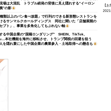
現場は大混乱 トラブル続発の背後に見え隠れする“イーロン
【お
腕”の影
202
0種類以上のパン食べ放題」で行列のできる新形態レストランを
けるサンマルクホールディングス 同社に聞いた「店舗展開の
セプト」、事業を多角化してもぶれない軸
する中国企業の“国籍ロンダリング” SHEIN、TikTok、
mu…本社機能を海外に移転させ、トランプ関税の回避を狙う
人を隠れ蓑にした中国企業の農業参入・土地取得への懸念も