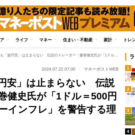
ア
ライフ
マネー
住まい・不動産
家計
トレ
為替介入でも「超円安」は止まらない 伝説のトレーダー・藤巻健史氏が「1ドル＝500円超え」と「ハイパーインフレ」を警告する理由
ラ
1
2024.07.22 07:00
マネーポストWEB
円安」は止まらない 伝説
2
巻健史氏が「1ドル＝500円
ーインフレ」を警告する理
3
4