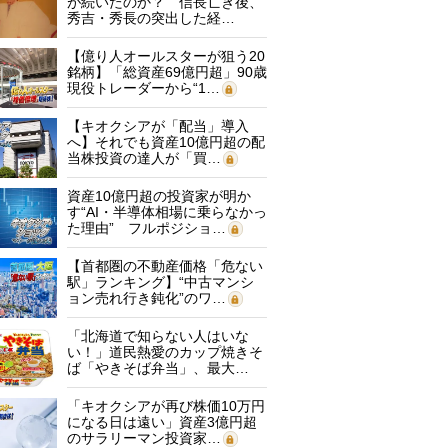
が続いたのか？ 信長亡き後、
秀吉・秀長の突出した経…
【億り人オールスターが狙う20
銘柄】「総資産69億円超」90歳
現役トレーダーから“1…
【キオクシアが「配当」導入
へ】それでも資産10億円超の配
当株投資の達人が「買…
資産10億円超の投資家が明か
す“AI・半導体相場に乗らなかっ
た理由” フルポジショ…
【首都圏の不動産価格「危ない
駅」ランキング】“中古マンシ
ョン売れ行き鈍化”のワ…
「北海道で知らない人はいな
い！」道民熱愛のカップ焼きそ
ば「やきそば弁当」、最大…
「キオクシアが再び株価10万円
になる日は遠い」資産3億円超
のサラリーマン投資家…