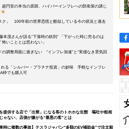
》超円安の本当の原因、ハイパーインフレへの防衛策の講じ
付
スク」 100年前の世界恐慌と酷似している今の状況と過去
・藤本茂さんが語る“下落時の鉄則” 「下がった時に売るのは
「怖いこととは思わない」
の調整局面に過ぎない “インフレ加速”と“実感なき景気回
目される「シルバー・プラチナ投資」の妙味 手軽なインフレ
SA枠でも購入可
を提供する店で「出禁」になる客のトホホな生態 嘔吐や粗相
じゃない、店側が嫌がる“最悪の客”とは
車時に複数の事故】テスラジャパン“多額のEV補助金”で注文殺