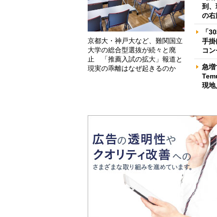
到、
の右
「3
京都大・神戸大など、難関国立
手掛
大学の総合型選抜が続々と廃
コン
止 「推薦入試の拡大」報道と
急増
現実の乖離はなぜ起きるのか
Te
現地