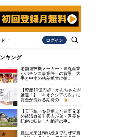
ンド
ログイン
ンキング
老舗遊技機メーカー・豊丸産業
がパチンコ事業停止の背景 大
手と中小の格差拡大に拍…
【資産10億円超・かんちさんが
厳選！】「キオクシアの次」に
資金が流れる期待の…
【天下統一を見据えた豊臣兄弟
の経済政策】秀吉が弟・秀長を
紀伊に転封した納得の事…
豊臣兄弟は転戦続きでなぜ軍費