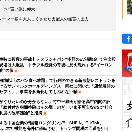
、その言い訳に仰天
レーマー客を大人しくさせた支配人の無言の圧力
車時に複数の事故】テスラジャパン“多額のEV補助金”で注文殺
現場は大混乱 トラブル続発の背後に見え隠れする“イーロン
腕”の影
0種類以上のパン食べ放題」で行列のできる新形態レストランを
けるサンマルクホールディングス 同社に聞いた「店舗展開の
セプト」、事業を多角化してもぶれない軸
がやりたいのか分からない」竹中平蔵氏が語る高市内閣の評
「給付付き税額控除はその場しのぎ」いま不可欠なのは“社会
制度の改革議論”と指摘
する中国企業の“国籍ロンダリング” SHEIN、TikTok、
mu…本社機能を海外に移転させ、トランプ関税の回避を狙う