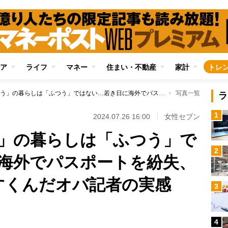
ア
ライフ
マネー
住まい・不動産
家計
トレ
日本での「ふつう」の暮らしは「ふつう」ではない…若き日に海外でパスポートを紛失、丸腰で2週間立ちすくんだオバ記者の実感
写真一覧
ラ
1
2024.07.26 16:00
女性セブン
」の暮らしは「ふつう」で
2
海外でパスポートを紛失、
すくんだオバ記者の実感
3
4
Loaded
: