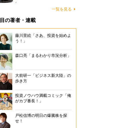
一覧を見る
目の著者・連載
藤川里絵「さあ、投資を始めよ
う！」
森口亮「まるわかり市況分析」
大前研一「ビジネス新大陸」の
歩き方
投資ノウハウ満載コミック「俺
がカブ番長！」
戸松信博の明日の爆騰株を探
せ！