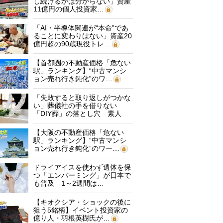
し続けるかは分からない」資産
11億円の個人投資家…
「AI・半導体関連が“本命”であ
ることに変わりはない」資産20
億円超の90歳現役トレ…
【首都圏の不動産価格「危ない
駅」ランキング】“中古マンシ
ョン売れ行き鈍化”のワ…
「失敗すると取り返しがつかな
い」葬儀社の手を借りない
「DIY葬」の落とし穴 素人
に…
【大阪の不動産価格「危ない
駅」ランキング】“中古マンシ
ョン売れ行き鈍化”のワー…
ドライアイスを使わず遺体を保
つ「エンバーミング」が日本で
も普及 1～2週間は…
【キオクシア・ショックの後に
狙う5銘柄】イベント投資家の
億り人・羽根英樹氏が…