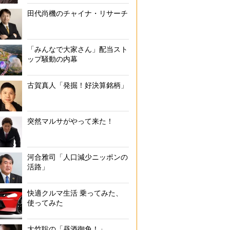
田代尚機のチャイナ・リサーチ
「みんなで大家さん」配当スト
ップ騒動の内幕
古賀真人「発掘！好決算銘柄」
突然マルサがやって来た！
河合雅司「人口減少ニッポンの
活路」
快適クルマ生活 乗ってみた、
使ってみた
大竹聡の「昼酒御免！」