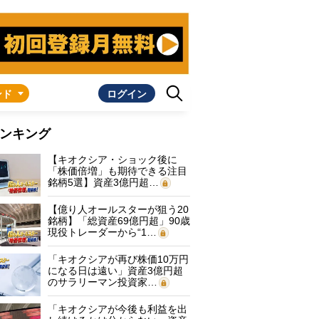
ンド
ログイン
ンキング
【キオクシア・ショック後に
「株価倍増」も期待できる注目
銘柄5選】資産3億円超…
【億り人オールスターが狙う20
銘柄】「総資産69億円超」90歳
現役トレーダーから“1…
「キオクシアが再び株価10万円
になる日は遠い」資産3億円超
のサラリーマン投資家…
「キオクシアが今後も利益を出