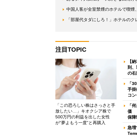
中国人客が全室禁煙のホテルで喫煙
「部屋代タダにしろ！」ホテルのク
注目TOPIC
【納
到、
の右
「3
手掛
コン
「この恐ろしい株はさっさと手
「何
放したい…」キオクシア株で
価 
500万円の利益を出した女性
保障
が“夢よもう一度”と再購入
急増
Te