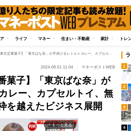
ア
ライフ
マネー
住まい・不動産
家計
トレ
【進化する東京定番菓子】「東京ばな奈」が手掛けるレトルトカレー、カプセルトイ、無人店舗…お菓子の枠を越えたビジネス展開
ラ
1
2024.08.01 11:04
マネーポストWEB
番菓子】「東京ばな奈」が
2
カレー、カプセルトイ、無
枠を越えたビジネス展開
3
もっと見る
arrow_forward_ios
4