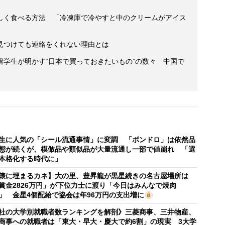
しく食べる方法 「冷凍庫で冷やすと中のクリームがアイス
見つけても連絡をくれない理由とは
留学生が明かす“日本で買っておきたいもの”の数々 中国で
生に人気の「シール流通事情」に変調 「ボンドロ」は依然品
態が続くが、模倣品や類似品が大量流通し一部で値崩れ 「選
本格化する時代に」
俵に埋まるカネ】大の里、豊昇龍が黒星続きの名古屋場所は
賞金2826万円」が下位力士に渡り「今日はみんなで焼肉
」 金星4個配給で協会は年96万円の支出増に
社の大学別就職者数ランキングを解剖》三菱商事、三井物産、
商事への就職者は「東大・早大・慶大で約6割」の現実 3大学