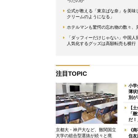
ったのか
公式が教える「東京ばな奈」を美味
クリームのようになる」
ホテルマンも驚愕の忘れ物の数々、
「ダッフィーだけじゃない」中国人
人気化するグッズは高額転売も横行
注目TOPIC
小学
薄状
別が
【土
「懸
だ！
京都大・神戸大など、難関国立
《商
大学の総合型選抜が続々と廃
住友