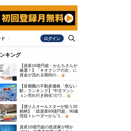
ンド
ログイン
ンキング
【資産10億円超・かんちさんが
厳選！】「キオクシアの次」に
資金が流れる期待の…
【首都圏の不動産価格「危ない
駅」ランキング】“中古マンシ
ョン売れ行き鈍化”のワ…
【億り人オールスターが狙う20
銘柄】「総資産69億円超」90歳
現役トレーダーから“1…
資産10億円超の投資家が明か