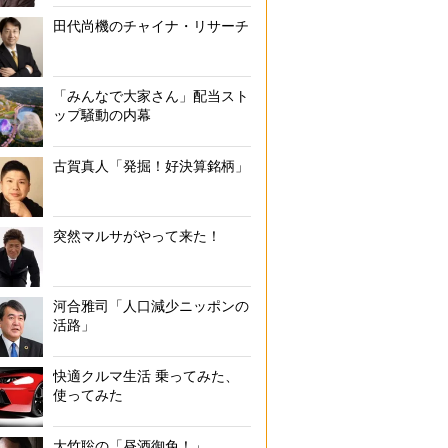
田代尚機のチャイナ・リサーチ
「みんなで大家さん」配当スト
ップ騒動の内幕
古賀真人「発掘！好決算銘柄」
突然マルサがやって来た！
河合雅司「人口減少ニッポンの
活路」
快適クルマ生活 乗ってみた、
使ってみた
大竹聡の「昼酒御免！」