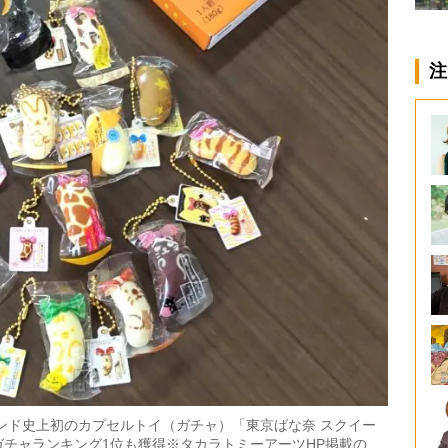
注
ランド史上初のカプセルトイ（ガチャ）「東京ばな奈 スクイー
チャランキング1位も獲得※タカラトミーアーツHP掲載の