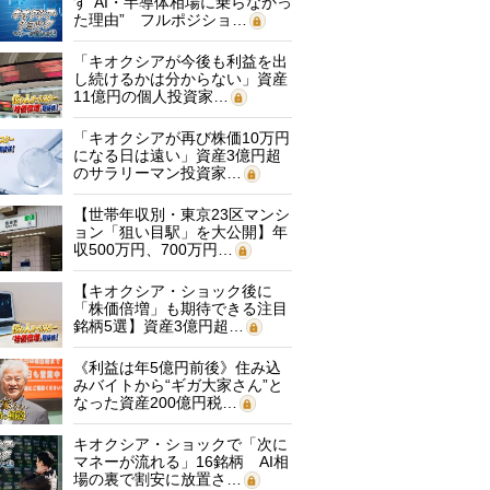
す“AI・半導体相場に乗らなかっ
た理由” フルポジショ…
「キオクシアが今後も利益を出
し続けるかは分からない」資産
11億円の個人投資家…
「キオクシアが再び株価10万円
になる日は遠い」資産3億円超
のサラリーマン投資家…
【世帯年収別・東京23区マンシ
ョン「狙い目駅」を大公開】年
収500万円、700万円…
【キオクシア・ショック後に
「株価倍増」も期待できる注目
銘柄5選】資産3億円超…
《利益は年5億円前後》住み込
みバイトから“ギガ大家さん”と
なった資産200億円税…
キオクシア・ショックで「次に
マネーが流れる」16銘柄 AI相
場の裏で割安に放置さ…