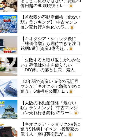
ることに変わりはない」資産20
億円超の90歳現役トレ…
【首都圏の不動産価格「危ない
駅」ランキング】“中古マンシ
ョン売れ行き鈍化”のワ…
【キオクシア・ショック後に
「株価倍増」も期待できる注目
銘柄5選】資産3億円超…
「失敗すると取り返しがつかな
い」葬儀社の手を借りない
「DIY葬」の落とし穴 素人
に…
《2年弱で資産17.5倍の元証券
マンが「キオクシア急落で次に
狙う」5銘柄を公開》1…
【大阪の不動産価格「危ない
駅」ランキング】“中古マンシ
ョン売れ行き鈍化”のワー…
【キオクシア・ショックの後に
狙う5銘柄】イベント投資家の
億り人・羽根英樹氏が…