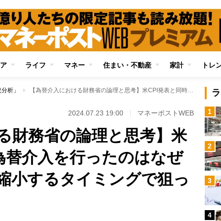
ア
ライフ
マネー
住まい・不動産
家計
トレ
況分析」
【為替介入における財務省の論理と思考】米CPI発表と同時に為替介入を行ったのはなぜか？日米金利差が縮小するタイミングで狙った最大の効果
ラ
1
2024.07.23 19:00
マネーポストWEB
る財務省の論理と思考】米
2
に為替介入を行ったのはなぜ
縮小するタイミングで狙っ
3
4