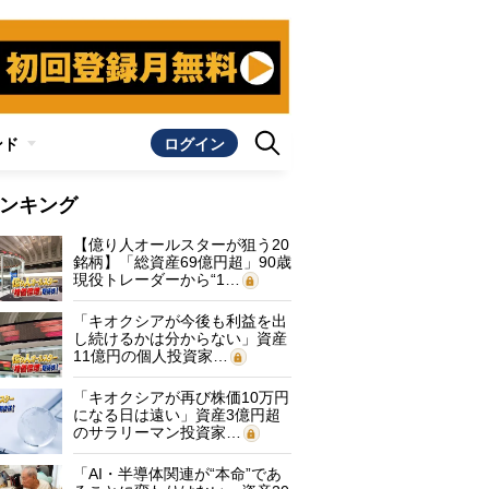
ンド
ログイン
ンキング
【億り人オールスターが狙う20
銘柄】「総資産69億円超」90歳
現役トレーダーから“1…
「キオクシアが今後も利益を出
し続けるかは分からない」資産
11億円の個人投資家…
「キオクシアが再び株価10万円
になる日は遠い」資産3億円超
のサラリーマン投資家…
「AI・半導体関連が“本命”であ