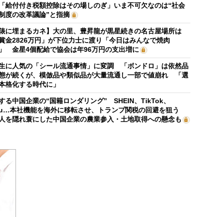
「給付付き税額控除はその場しのぎ」いま不可欠なのは“社会
制度の改革議論”と指摘
俵に埋まるカネ】大の里、豊昇龍が黒星続きの名古屋場所は
賞金2826万円」が下位力士に渡り「今日はみんなで焼肉
」 金星4個配給で協会は年96万円の支出増に
生に人気の「シール流通事情」に変調 「ボンドロ」は依然品
態が続くが、模倣品や類似品が大量流通し一部で値崩れ 「選
本格化する時代に」
する中国企業の“国籍ロンダリング” SHEIN、TikTok、
mu…本社機能を海外に移転させ、トランプ関税の回避を狙う
人を隠れ蓑にした中国企業の農業参入・土地取得への懸念も