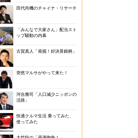
田代尚機のチャイナ・リサーチ
「みんなで大家さん」配当スト
ップ騒動の内幕
古賀真人「発掘！好決算銘柄」
突然マルサがやって来た！
河合雅司「人口減少ニッポンの
活路」
快適クルマ生活 乗ってみた、
使ってみた
大竹聡の「昼酒御免！」