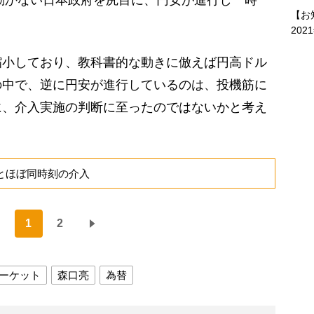
動かない日本政府を尻目に、円安が進行し一時
【お
202
小しており、教科書的な動きに倣えば円高ドル
の中で、逆に円安が進行しているのは、投機筋に
に、介入実施の判断に至ったのではないかと考え
とほぼ同時刻の介入
1
2
ーケット
森口亮
為替