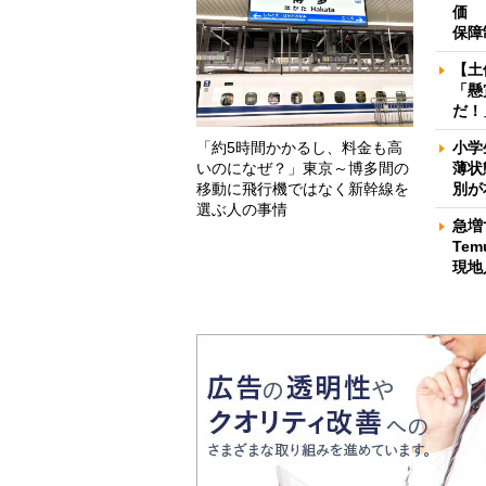
価 
保障
【土
「懸
だ！
「約5時間かかるし、料金も高
小学
いのになぜ？」東京～博多間の
薄状
移動に飛行機ではなく新幹線を
別が
選ぶ人の事情
急増
Te
現地