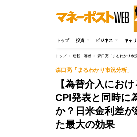
トップ
投資
ビジネス
キャリ
トップ
連載・著者
森口亮「まるわかり市
森口亮「まるわかり市況分析」
【為替介入におけ
CPI発表と同時
か？日米金利差が
た最大の効果