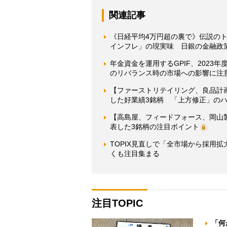
関連記事
《日経平均4万円超の裏で》伝説のト
インフレ」の現実味 日銀の金融政策
年金資金を運用するGPIF、2023
のリバランス時の市場への影響に注
【ファーストリテイリング、良品計
した好業績3銘柄 「上方修正」の
【高島屋、フィードフォース、岡山
表した3銘柄の注目ポイント
TOPIX見直しで「全市場から採用
くも注目集まる
注目TOPIC
「何