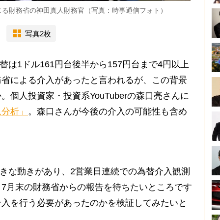
じる財務省の神田真人財務官（写真：時事通信フォト）
写真2枚
替は1ドル161円台後半から157円台まで4円以上
務省による介入があったと言われるが、この背景
個人投資家・投資系YouTuberの森口亮さんに
況分析」
。森口さんが今後の介入の可能性も含め
大きな動きがあり、2営業日連続での為替介入観測
7月末の財務省からの報告を待ちたいところです
介入を行う必要があったのかを検証してみたいと