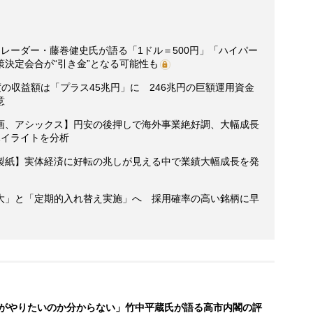
レーダー・藤巻健史氏が語る「1ドル＝500円」「ハイパー
決定会合が“引き金”となる可能性も
年度の収益額は「プラス45兆円」に 246兆円の巨額運用資金
意
画、アシックス】円安の後押しで海外事業絶好調、大幅成長
ハイライトを分析
製紙】実体経済に好転の兆しが見える中で業績大幅成長を発
拡大」と「定期的入れ替え実施」へ 採用確率の高い銘柄に早
がやりたいのか分からない」竹中平蔵氏が語る高市内閣の評