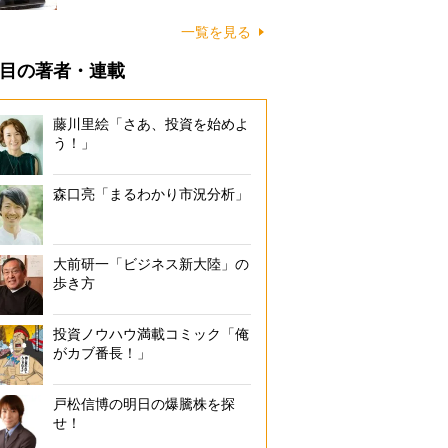
一覧を見る
目の著者・連載
藤川里絵「さあ、投資を始めよ
う！」
森口亮「まるわかり市況分析」
大前研一「ビジネス新大陸」の
歩き方
投資ノウハウ満載コミック「俺
がカブ番長！」
戸松信博の明日の爆騰株を探
せ！