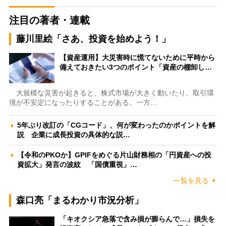
注目の著者・連載
藤川里絵「さあ、投資を始めよう！」
【資産運用】大災害時に慌てないために平時から
備えておきたい3つのポイント「資産の棚卸し…
大規模な災害が起きると、株式市場が大きく動いたり、取引環
境が不安定になったりすることがある。一方…
5年ぶり改訂の「CGコード」、何が変わったのかポイントを解
説 企業に成長投資の具体的な説…
【令和のPKOか】GPIFをめぐる片山財務相の「円資産への投
資拡大」発言の波紋 「国債重視」…
一覧を見る
森口亮「まるわかり市況分析」
「キオクシア急落で含み損が膨らんで…」損失を