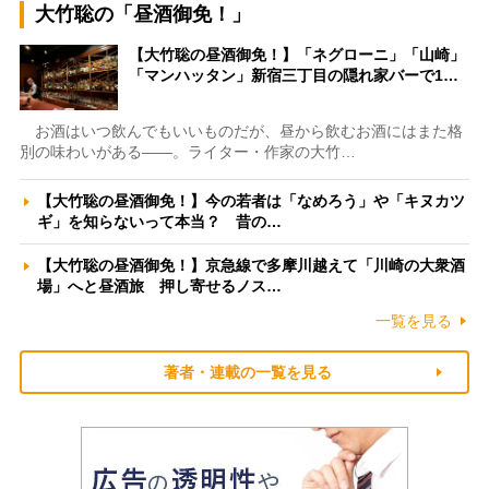
大竹聡の「昼酒御免！」
【大竹聡の昼酒御免！】「ネグローニ」「山崎」
「マンハッタン」新宿三丁目の隠れ家バーで1…
お酒はいつ飲んでもいいものだが、昼から飲むお酒にはまた格
別の味わいがある――。ライター・作家の大竹…
【大竹聡の昼酒御免！】今の若者は「なめろう」や「キヌカツ
ギ」を知らないって本当？ 昔の…
【大竹聡の昼酒御免！】京急線で多摩川越えて「川崎の大衆酒
場」へと昼酒旅 押し寄せるノス…
一覧を見る
著者・連載の一覧を見る