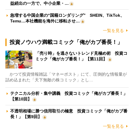
益続出の一方で、中小企業・…
急増する中国企業の“国籍ロンダリング” SHEIN、TikTok、
Temu…本社機能を海外に移転させ…
一覧を見る
投資ノウハウ満載コミック「俺がカブ番長！」
「売り時」を逃さないトレンド見極め術 投資コ
ミック「俺がカブ番長！」【第11回】
かつて投資情報雑誌「マネーポスト」にて、圧倒的な情報量が
詰め込まれた「天下無敵の株コミック」とし…
テクニカル分析・集中講義 投資コミック「俺がカブ番長！」
【第10回】
不透明相場に勝つ信用取引の極意 投資コミック「俺がカブ番
長！」【第9回】
一覧を見る