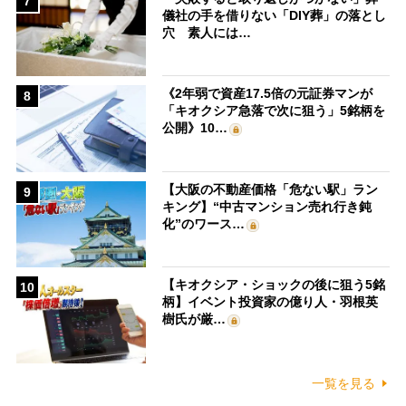
7
儀社の手を借りない「DIY葬」の落とし
穴 素人には…
《2年弱で資産17.5倍の元証券マンが
8
「キオクシア急落で次に狙う」5銘柄を
公開》10…
【大阪の不動産価格「危ない駅」ラン
9
キング】“中古マンション売れ行き鈍
化”のワース…
【キオクシア・ショックの後に狙う5銘
10
柄】イベント投資家の億り人・羽根英
樹氏が厳…
一覧を見る