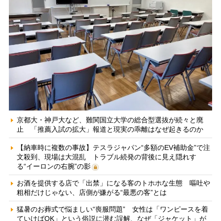
京都大・神戸大など、難関国立大学の総合型選抜が続々と廃
止 「推薦入試の拡大」報道と現実の乖離はなぜ起きるのか
【納車時に複数の事故】テスラジャパン“多額のEV補助金”で注
文殺到、現場は大混乱 トラブル続発の背後に見え隠れす
る“イーロンの右腕”の影
お酒を提供する店で「出禁」になる客のトホホな生態 嘔吐や
粗相だけじゃない、店側が嫌がる“最悪の客”とは
猛暑のお葬式で悩ましい“喪服問題” 女性は「ワンピースを着
ていけばOK」という俗説に潜む誤解、なぜ「ジャケット」が