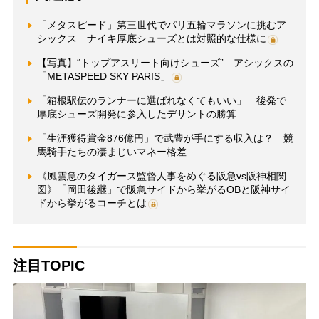
「メタスピード」第三世代でパリ五輪マラソンに挑むア
シックス ナイキ厚底シューズとは対照的な仕様に
【写真】“トップアスリート向けシューズ” アシックスの
「METASPEED SKY PARIS」
「箱根駅伝のランナーに選ばれなくてもいい」 後発で
厚底シューズ開発に参入したデサントの勝算
「生涯獲得賞金876億円」で武豊が手にする収入は？ 競
馬騎手たちの凄まじいマネー格差
《風雲急のタイガース監督人事をめぐる阪急vs阪神相関
図》「岡田後継」で阪急サイドから挙がるOBと阪神サイ
ドから挙がるコーチとは
注目TOPIC