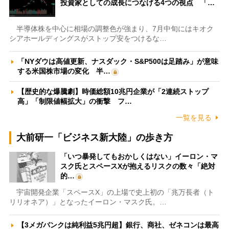
投資家としての成長につなげる4つの視点 「…
半導体株を中心に相場の調整色が強まり、7月中旬にはキオク
シアホールディングスがストップ安をつけるな…
「NYダウは高値更新、ナスダック・S&P500は足踏み」が意味
する米国株市場の変化 半…
【歴史的な爆騰劇】時価総額10兆円企業が「2連続ストップ
高」「制限値幅拡大」の衝撃 フ…
一覧を見る
大前研一「ビジネス新大陸」の歩き方
「いつ暴発してもおかしくはない」イーロン・マ
スク氏とスペースXが抱えるリスクの数々「絶対
的…
宇宙開発企業「スペースX」の上場で史上初の「兆万長者（ト
リリオネア）」となったイーロン・マスク氏。…
【3メガバンクは純利益5兆円超】銀行、商社、ゼネコンは最高