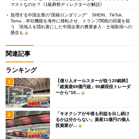
マストなのか？《1級葬祭ディレクターが解説》
急増する中国企業の“国籍ロンダリング” SHEIN、TikTok、
Temu…本社機能を海外に移転させ、トランプ関税の回避を狙
う 現地人を隠れ蓑にした中国企業の農業参入・土地取得への
懸念も
関連記事
ランキング
【億り人オールスターが狙う20銘柄】
1
「総資産69億円超」90歳現役トレーダ
ーから“10…
「キオクシアが今後も利益を出し続け
2
るかは分からない」資産11億円の個人
投資家が…