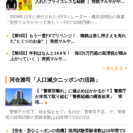
入れたプライスレスな経験 ｜ 突然マルサがや…
2009年12月に発行された元FXトレーダー・磯貝清明氏の著書
『突然マルサがやって来た！～FXで10億円稼い…
【第9回】もう一度FXでリベンジ！ 種銭は差し押さえを免れ
た”ヒミツのお金” ｜ 突然マルサ…
【第8回】年利はなんと14.6％！ 毎日5万円超の延滞税が積み
上がっていく ｜ 突然マルサ…
一覧を見る
河合雅司「人口減少ニッポンの活路」
【「警察官離れ」に歯止めはかかるか？】警察庁
が本気で取り組む「警察組織の構造改革」 実
現…
警察庁が目下、頭を悩ませているのが「警察官不足」だ。警察
官の採用試験の受験者数は10年間で2分の1以…
【安全・安心ニッポンの危機】採用試験受験者数は10年間で2