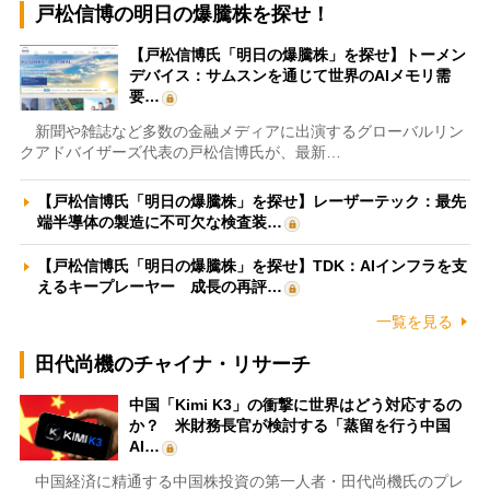
戸松信博の明日の爆騰株を探せ！
【戸松信博氏「明日の爆騰株」を探せ】トーメン
デバイス：サムスンを通じて世界のAIメモリ需
要…
新聞や雑誌など多数の金融メディアに出演するグローバルリン
クアドバイザーズ代表の戸松信博氏が、最新…
【戸松信博氏「明日の爆騰株」を探せ】レーザーテック：最先
端半導体の製造に不可欠な検査装…
【戸松信博氏「明日の爆騰株」を探せ】TDK：AIインフラを支
えるキープレーヤー 成長の再評…
一覧を見る
田代尚機のチャイナ・リサーチ
中国「Kimi K3」の衝撃に世界はどう対応するの
か？ 米財務長官が検討する「蒸留を行う中国
AI…
中国経済に精通する中国株投資の第一人者・田代尚機氏のプレ