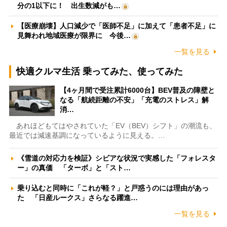
分の1以下に！ 出生数減がも…
【医療崩壊】人口減少で「医師不足」に加えて「患者不足」に
見舞われ地域医療が限界に 今後…
一覧を見る
快適クルマ生活 乗ってみた、使ってみた
【4ヶ月間で受注累計6000台】BEV普及の障壁と
なる「航続距離の不安」「充電のストレス」解
消…
あれほどもてはやされていた「EV（BEV）シフト」の潮流も、
最近では減速基調になっているように見える。…
《雪道の対応力を検証》シビアな状況で実感した「フォレスタ
ー」の真価 「ターボ」と「スト…
乗り込むと同時に「これが軽？」と戸惑うのには理由があっ
た 「日産ルークス」さらなる躍進…
一覧を見る