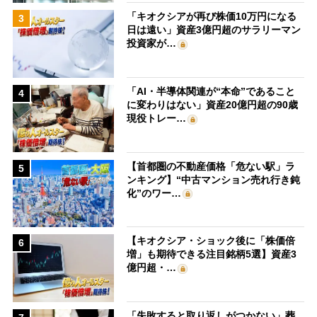
「キオクシアが再び株価10万円になる
3
日は遠い」資産3億円超のサラリーマン
投資家が…
「AI・半導体関連が“本命”であること
4
に変わりはない」資産20億円超の90歳
現役トレー…
【首都圏の不動産価格「危ない駅」ラ
5
ンキング】“中古マンション売れ行き鈍
化”のワー…
【キオクシア・ショック後に「株価倍
6
増」も期待できる注目銘柄5選】資産3
億円超・…
「失敗すると取り返しがつかない」葬