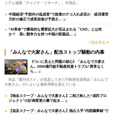
ミアム連載「チャイナ・リサーチ」。中国企…
中国経済“予想外の低成長”で政策のテコ入れ必至か 経済運営
方針の修正で成長加速が予想さ…
“AI革命”で爆発的な需要拡大が見込まれる「CXO」とは何
か？ 高い競争力を持つ中国の医薬品…
一覧を見る
「みんなで大家さん」配当ストップ騒動の内幕
《ついに見えた問題の核心》「みんなで大家さ
ん」2000億円超不動産投資トラブル“異常なく
ら…
本誌『週刊ポスト』が追及してきた不動産投資商品「みんなで
大家さん」がいよいよ最終局面を迎えている…
【独走スクープ・みんなで大家さん】二転三転した“成田プロ
ジェクト”の計画変更の裏で起き…
【追及スクープ・みんなで大家さん】独占入手“内部議事録”で