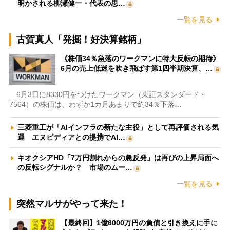
明かされる柳瀬健一・代表の思…
一覧を見る
古賀真人「発掘！好決算銘柄」
《株価34％急落のワークマンに特大反転の期待》
6月の売上低迷を吹き飛ばす第1四半期決算、…
6月3日に8330円をつけたワークマン（東証スタンダード・
7564）の株価は、わずか1カ月あまりで約34％下落…
三菱重工が「AIインフラの新たな主役」として再評価される気
運 エヌビディアとの提携でAI…
キオクシアHD「7万円割れからの急反発」は再びの上昇局面へ
の反転シグナルか？ 市場のムー…
一覧を見る
突然マルサがやって来た！
【最終回】1億6000万円の負債と引き換えに手に