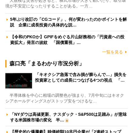
大規模な災害が起きると、株式市場が大きく動いたり、取引環
境が不安定になったりすることがある。一方…
5年ぶり改訂の「CGコード」、何が変わったのかポイントを解
説 企業に成長投資の具体的な説…
【令和のPKOか】GPIFをめぐる片山財務相の「円資産への投
資拡大」発言の波紋 「国債重視」…
一覧を見る
森口亮「まるわかり市況分析」
「キオクシア急落で含み損が膨らんで…」損失を
投資家としての成長につなげる4つの視点 「…
半導体株を中心に相場の調整色が強まり、7月中旬にはキオク
シアホールディングスがストップ安をつけるな…
「NYダウは高値更新、ナスダック・S&P500は足踏み」が意味
する米国株市場の変化 半…
【歴史的な爆騰劇】時価総額10兆円企業が「2連続ストップ