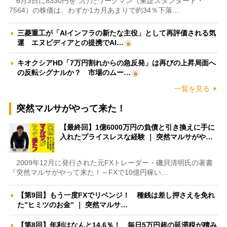
6月3日に8330円をつけたワークマン（東証スタンダード・
7564）の株価は、わずか1カ月あまりで約34％下落…
三菱重工が「AIインフラの新たな主役」として再評価される気
運 エヌビディアとの提携でAI…
キオクシアHD「7万円割れからの急反発」は再びの上昇局面へ
の反転シグナルか？ 市場のムー…
一覧を見る
突然マルサがやって来た！
【最終回】1億6000万円の負債と引き換えに手に
入れたプライスレスな経験 ｜ 突然マルサがや…
2009年12月に発行された元FXトレーダー・磯貝清明氏の著書
『突然マルサがやって来た！～FXで10億円稼い…
【第9回】もう一度FXでリベンジ！ 種銭は差し押さえを免れ
た”ヒミツのお金” ｜ 突然マルサ…
【第8回】年利はなんと14.6％！ 毎日5万円超の延滞税が積み