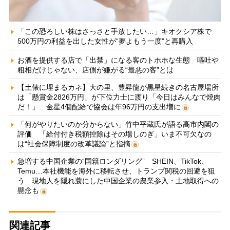
「この恐ろしい株はさっさと手放したい…」キオクシア株で
500万円の利益を出した女性が“夢よもう一度”と再購入
お酒を提供する店で「出禁」になる客のトホホな生態 嘔吐や
粗相だけじゃない、店側が嫌がる“最悪の客”とは
【土俵に埋まるカネ】大の里、豊昇龍が黒星続きの名古屋場所
は「懸賞金2826万円」が下位力士に渡り「今日はみんなで焼肉
だ！」 金星4個配給で協会は年96万円の支出増に
「何がやりたいのか分からない」竹中平蔵氏が語る高市内閣の
評価 「給付付き税額控除はその場しのぎ」いま不可欠なの
は“社会保障制度の改革議論”と指摘
急増する中国企業の“国籍ロンダリング” SHEIN、TikTok、
Temu…本社機能を海外に移転させ、トランプ関税の回避を狙
う 現地人を隠れ蓑にした中国企業の農業参入・土地取得への
懸念も
関連記事