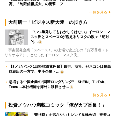
高」「制限値幅拡大」の衝撃 フ…
一覧を見る
大前研一「ビジネス新大陸」の歩き方
「いつ暴発してもおかしくはない」イーロン・マ
スク氏とスペースXが抱えるリスクの数々「絶対
的…
宇宙開発企業「スペースX」の上場で史上初の「兆万長者（ト
リリオネア）」となったイーロン・マスク氏。…
【3メガバンクは純利益5兆円超】銀行、商社、ゼネコンは最高
益続出の一方で、中小企業・…
急増する中国企業の“国籍ロンダリング” SHEIN、TikTok、
Temu…本社機能を海外に移転させ…
一覧を見る
投資ノウハウ満載コミック「俺がカブ番長！」
「売り時」を逃さないトレンド見極め術 投資コ