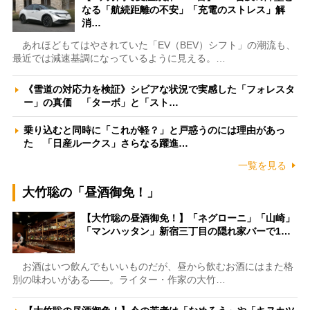
なる「航続距離の不安」「充電のストレス」解
消…
あれほどもてはやされていた「EV（BEV）シフト」の潮流も、
最近では減速基調になっているように見える。…
《雪道の対応力を検証》シビアな状況で実感した「フォレスタ
ー」の真価 「ターボ」と「スト…
乗り込むと同時に「これが軽？」と戸惑うのには理由があっ
た 「日産ルークス」さらなる躍進…
一覧を見る
大竹聡の「昼酒御免！」
【大竹聡の昼酒御免！】「ネグローニ」「山崎」
「マンハッタン」新宿三丁目の隠れ家バーで1…
お酒はいつ飲んでもいいものだが、昼から飲むお酒にはまた格
別の味わいがある――。ライター・作家の大竹…