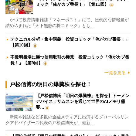
ミック「俺がカブ番長！」【第11回】
かつて投資情報雑誌「マネーポスト」にて、圧倒的な情報量が
詰め込まれた「天下無敵の株コミック」とし…
テクニカル分析・集中講義 投資コミック「俺がカブ番長！」
【第10回】
不透明相場に勝つ信用取引の極意 投資コミック「俺がカブ番
長！」【第9回】
一覧を見る
戸松信博の明日の爆騰株を探せ！
【戸松信博氏「明日の爆騰株」を探せ】トーメン
デバイス：サムスンを通じて世界のAIメモリ需
要…
新聞や雑誌など多数の金融メディアに出演するグローバルリン
クアドバイザーズ代表の戸松信博氏が、最新…