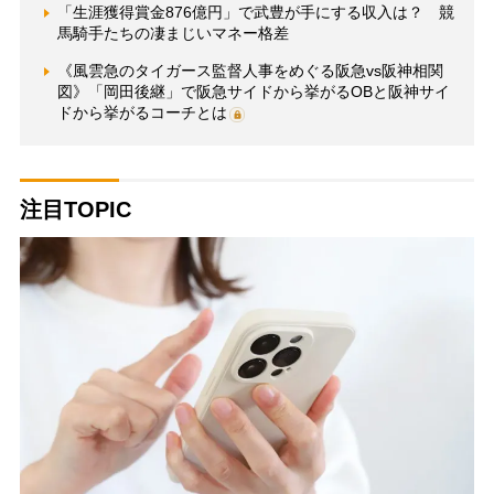
「生涯獲得賞金876億円」で武豊が手にする収入は？ 競
馬騎手たちの凄まじいマネー格差
《風雲急のタイガース監督人事をめぐる阪急vs阪神相関
図》「岡田後継」で阪急サイドから挙がるOBと阪神サイ
ドから挙がるコーチとは
注目TOPIC