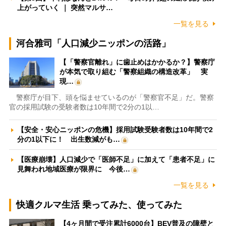
上がっていく ｜ 突然マルサ…
一覧を見る
河合雅司「人口減少ニッポンの活路」
【「警察官離れ」に歯止めはかかるか？】警察庁
が本気で取り組む「警察組織の構造改革」 実
現…
警察庁が目下、頭を悩ませているのが「警察官不足」だ。警察
官の採用試験の受験者数は10年間で2分の1以…
【安全・安心ニッポンの危機】採用試験受験者数は10年間で2
分の1以下に！ 出生数減がも…
【医療崩壊】人口減少で「医師不足」に加えて「患者不足」に
見舞われ地域医療が限界に 今後…
一覧を見る
快適クルマ生活 乗ってみた、使ってみた
【4ヶ月間で受注累計6000台】BEV普及の障壁と