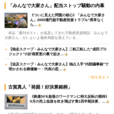
「みんなで大家さん」配当ストップ騒動の内幕
《ついに見えた問題の核心》「みんなで大家さ
ん」2000億円超不動産投資トラブル“異常なく
ら…
本誌『週刊ポスト』が追及してきた不動産投資商品「みんなで
大家さん」がいよいよ最終局面を迎えている…
【独走スクープ・みんなで大家さん】二転三転した“成田プロ
ジェクト”の計画変更の裏で起き…
【追及スクープ・みんなで大家さん】独占入手“内部議事録”で
明かされる柳瀬健一・代表の思…
一覧を見る
古賀真人「発掘！好決算銘柄」
《株価34％急落のワークマンに特大反転の期待》
6月の売上低迷を吹き飛ばす第1四半期決算、…