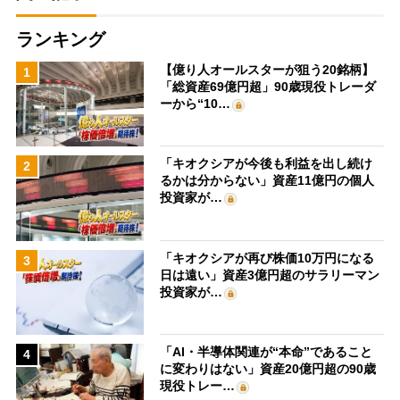
ランキング
【億り人オールスターが狙う20銘柄】
1
「総資産69億円超」90歳現役トレーダ
ーから“10…
「キオクシアが今後も利益を出し続け
2
るかは分からない」資産11億円の個人
投資家が…
「キオクシアが再び株価10万円になる
3
日は遠い」資産3億円超のサラリーマン
投資家が…
「AI・半導体関連が“本命”であること
4
に変わりはない」資産20億円超の90歳
現役トレー…