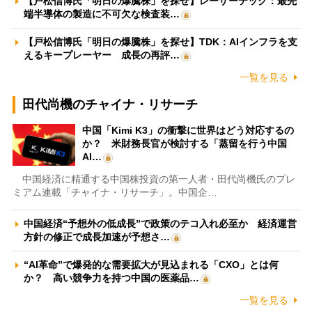
【戸松信博氏「明日の爆騰株」を探せ】レーザーテック：最先
端半導体の製造に不可欠な検査装…
【戸松信博氏「明日の爆騰株」を探せ】TDK：AIインフラを支
えるキープレーヤー 成長の再評…
一覧を見る
田代尚機のチャイナ・リサーチ
中国「Kimi K3」の衝撃に世界はどう対応するの
か？ 米財務長官が検討する「蒸留を行う中国
AI…
中国経済に精通する中国株投資の第一人者・田代尚機氏のプレ
ミアム連載「チャイナ・リサーチ」。中国企…
中国経済“予想外の低成長”で政策のテコ入れ必至か 経済運営
方針の修正で成長加速が予想さ…
“AI革命”で爆発的な需要拡大が見込まれる「CXO」とは何
か？ 高い競争力を持つ中国の医薬品…
一覧を見る