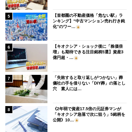
【首都圏の不動産価格「危ない駅」ラ
5
ンキング】“中古マンション売れ行き鈍
化”のワー…
【キオクシア・ショック後に「株価倍
6
増」も期待できる注目銘柄5選】資産3
億円超・…
「失敗すると取り返しがつかない」葬
7
儀社の手を借りない「DIY葬」の落とし
穴 素人には…
《2年弱で資産17.5倍の元証券マンが
8
「キオクシア急落で次に狙う」5銘柄を
公開》10…