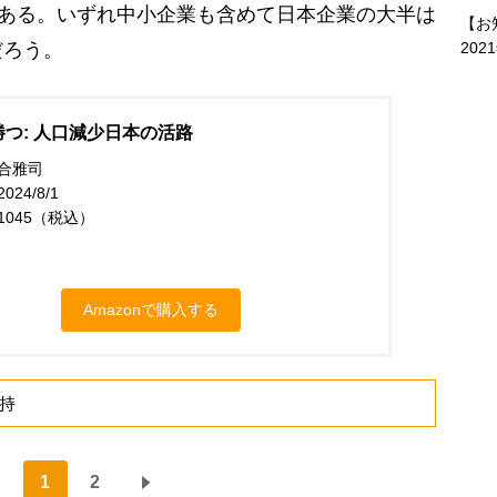
にある。いずれ中小企業も含めて日本企業の大半は
【お
202
だろう。
つ: 人口減少日本の活路
合雅司
24/8/1
1045（税込）
Amazonで購入する
持
1
2