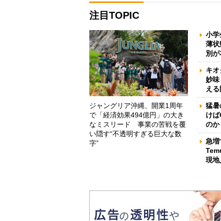
注目TOPIC
小学
薄状
別が
キオ
妙味
える
ジャングリア沖縄、開業1周年
猛暑
で「経済効果494億円」の大き
けば
なミスリード 事業の苦戦を覆
のか
い隠す“不透明すぎる巨大な数
急増
字”
Te
現地