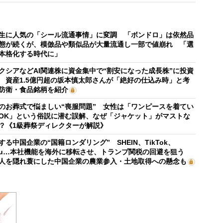
生に人気の「シール流通事情」に変調 「ボンドロ」は依然品
態が続くが、模倣品や類似品が大量流通し一部で値崩れ 「選
本格化する時代に」
クシアなどAI関連株に資金集中で“割安になった成長株”に投資
 資産1.5億円超の坂本慎太郎さんが「絶好の仕込み時」と考
防衛・食品銘柄を紹介
のお葬式で悩ましい“喪服問題” 女性は「ワンピースを着てい
OK」という俗説に潜む誤解、なぜ「ジャケット」がマストな
？《1級葬祭ディレクターが解説》
する中国企業の“国籍ロンダリング” SHEIN、TikTok、
mu…本社機能を海外に移転させ、トランプ関税の回避を狙う
人を隠れ蓑にした中国企業の農業参入・土地取得への懸念も