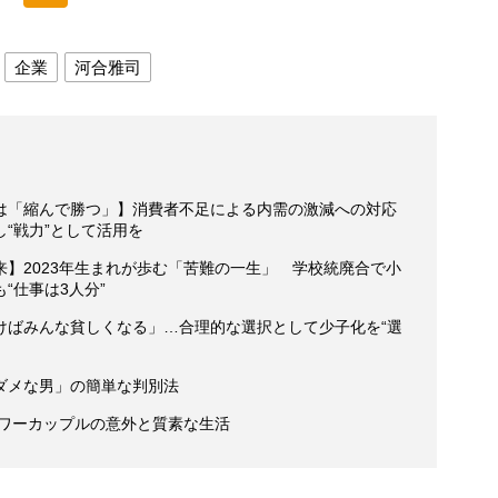
企業
河合雅司
は「縮んで勝つ」】消費者不足による内需の激減への対応
“戦力”として活用を
】2023年生まれが歩む「苦難の一生」 学校統廃合で小
“仕事は3人分”
けばみんな貧しくなる」…合理的な選択として少子化を“選
ダメな男」の簡単な判別法
パワーカップルの意外と質素な生活