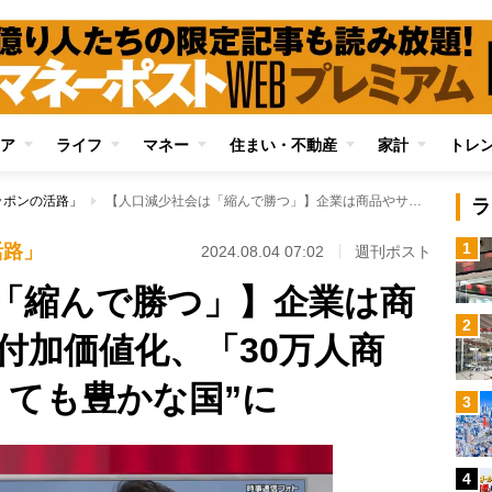
ア
ライフ
マネー
住まい・不動産
家計
トレ
ッポンの活路」
【人口減少社会は「縮んで勝つ」】企業は商品やサービスを高付加価値化、「30万人商圏」構築で“小さくても豊かな国”に
ラ
1
活路」
2024.08.04 07:02
週刊ポスト
「縮んで勝つ」】企業は商
2
付加価値化、「30万人商
くても豊かな国”に
3
4