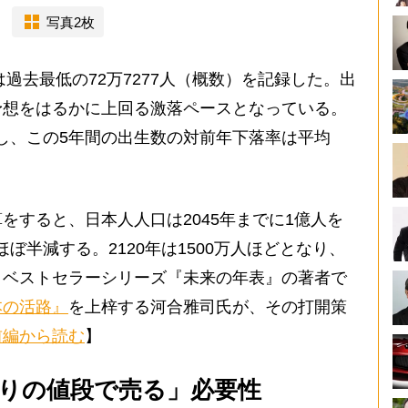
写真2枚
過去最低の72万7277人（概数）を記録した。出
予想をはるかに上回る激落ペースとなっている。
急落し、この5年間の出生数の対前年下落率は平均
すると、日本人人口は2045年までに1億人を
とほぼ半減する。2120年は1500万人ほどとなり、
。ベストセラーシリーズ『未来の年表』の著者で
本の活路』
を上梓する河合雅司氏が、その打開策
前編から読む
】
りの値段で売る」必要性