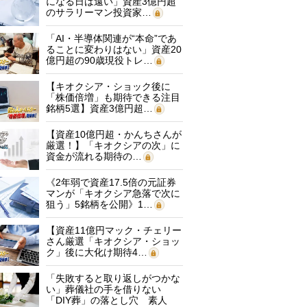
になる日は遠い」資産3億円超
のサラリーマン投資家…
「AI・半導体関連が“本命”であ
ることに変わりはない」資産20
億円超の90歳現役トレ…
【キオクシア・ショック後に
「株価倍増」も期待できる注目
銘柄5選】資産3億円超…
【資産10億円超・かんちさんが
厳選！】「キオクシアの次」に
資金が流れる期待の…
《2年弱で資産17.5倍の元証券
マンが「キオクシア急落で次に
狙う」5銘柄を公開》1…
【資産11億円マック・チェリー
さん厳選「キオクシア・ショッ
ク」後に大化け期待4…
「失敗すると取り返しがつかな
い」葬儀社の手を借りない
「DIY葬」の落とし穴 素人