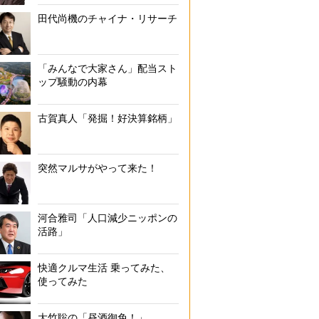
田代尚機のチャイナ・リサーチ
「みんなで大家さん」配当スト
ップ騒動の内幕
古賀真人「発掘！好決算銘柄」
突然マルサがやって来た！
河合雅司「人口減少ニッポンの
活路」
快適クルマ生活 乗ってみた、
使ってみた
大竹聡の「昼酒御免！」