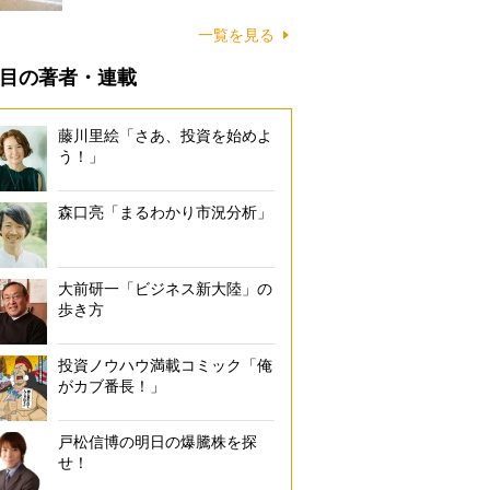
に…
一覧を見る
目の著者・連載
藤川里絵「さあ、投資を始めよ
う！」
森口亮「まるわかり市況分析」
大前研一「ビジネス新大陸」の
歩き方
投資ノウハウ満載コミック「俺
がカブ番長！」
戸松信博の明日の爆騰株を探
せ！