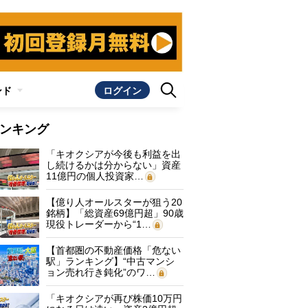
ンド
ログイン
ンキング
「キオクシアが今後も利益を出
し続けるかは分からない」資産
11億円の個人投資家…
【億り人オールスターが狙う20
銘柄】「総資産69億円超」90歳
現役トレーダーから“1…
【首都圏の不動産価格「危ない
駅」ランキング】“中古マンシ
ョン売れ行き鈍化”のワ…
「キオクシアが再び株価10万円