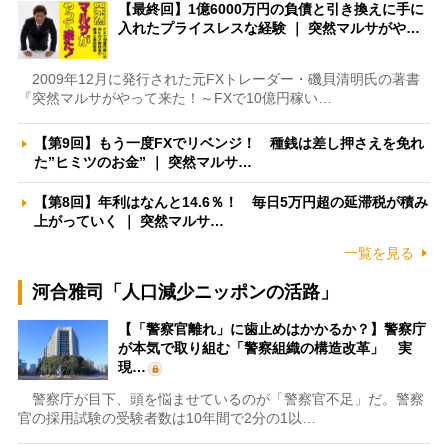
【最終回】1億6000万円の負債と引き換えに手に
入れたプライスレスな経験 ｜ 突然マルサがや…
2009年12月に発行された元FXトレーダー・磯貝清明氏の著書
『突然マルサがやって来た！～FXで10億円稼い…
【第9回】もう一度FXでリベンジ！ 種銭は差し押さえを免れ
た”ヒミツのお金” ｜ 突然マルサ…
【第8回】年利はなんと14.6％！ 毎日5万円超の延滞税が積み
上がっていく ｜ 突然マルサ…
一覧を見る
河合雅司「人口減少ニッポンの活路」
【「警察官離れ」に歯止めはかかるか？】警察庁
が本気で取り組む「警察組織の構造改革」 実
現…
警察庁が目下、頭を悩ませているのが「警察官不足」だ。警察
官の採用試験の受験者数は10年間で2分の1以…