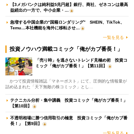
【3メガバンクは純利益5兆円超】銀行、商社、ゼネコンは最高
益続出の一方で、中小企業・…
急増する中国企業の“国籍ロンダリング” SHEIN、TikTok、
Temu…本社機能を海外に移転させ…
一覧を見る
投資ノウハウ満載コミック「俺がカブ番長！」
「売り時」を逃さないトレンド見極め術 投資コ
ミック「俺がカブ番長！」【第11回】
かつて投資情報雑誌「マネーポスト」にて、圧倒的な情報量が
詰め込まれた「天下無敵の株コミック」とし…
テクニカル分析・集中講義 投資コミック「俺がカブ番長！」
【第10回】
不透明相場に勝つ信用取引の極意 投資コミック「俺がカブ番
長！」【第9回】
一覧を見る