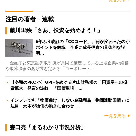
注目の著者・連載
藤川里絵「さあ、投資を始めよう！」
5年ぶり改訂の「CGコード」、何が変わったのか
ポイントを解説 企業に成長投資の具体的な説
明…
金融庁と東京証券取引所が共同で策定している上場企業の経営
や取締役会のあり方を定める「コーポレート…
【令和のPKOか】GPIFをめぐる片山財務相の「円資産への投
資拡大」発言の波紋 「国債重視」…
インフレでも「物価負け」しない金融商品「物価連動国債」に
注目 元本が物価の動きに合わせ…
一覧を見る
森口亮「まるわかり市況分析」