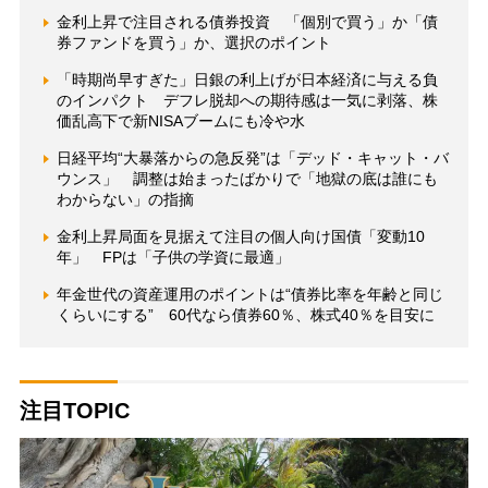
金利上昇で注目される債券投資 「個別で買う」か「債
券ファンドを買う」か、選択のポイント
「時期尚早すぎた」日銀の利上げが日本経済に与える負
のインパクト デフレ脱却への期待感は一気に剥落、株
価乱高下で新NISAブームにも冷や水
日経平均“大暴落からの急反発”は「デッド・キャット・バ
ウンス」 調整は始まったばかりで「地獄の底は誰にも
わからない」の指摘
金利上昇局面を見据えて注目の個人向け国債「変動10
年」 FPは「子供の学資に最適」
年金世代の資産運用のポイントは“債券比率を年齢と同じ
くらいにする” 60代なら債券60％、株式40％を目安に
注目TOPIC