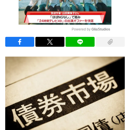
Powered by 
GliaStudios
Mute