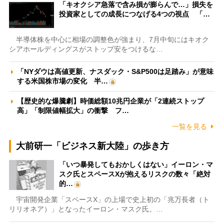
「キオクシア急落で含み損が膨らんで…」損失を
投資家としての成長につなげる4つの視点 「…
半導体株を中心に相場の調整色が強まり、7月中旬にはキオク
シアホールディングスがストップ安をつけるな…
「NYダウは高値更新、ナスダック・S&P500は足踏み」が意味
する米国株市場の変化 半…
【歴史的な爆騰劇】時価総額10兆円企業が「2連続ストップ
高」「制限値幅拡大」の衝撃 フ…
一覧を見る
大前研一「ビジネス新大陸」の歩き方
「いつ暴発してもおかしくはない」イーロン・マ
スク氏とスペースXが抱えるリスクの数々「絶対
的…
宇宙開発企業「スペースX」の上場で史上初の「兆万長者（ト
リリオネア）」となったイーロン・マスク氏。…