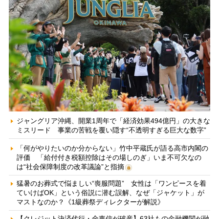
ジャングリア沖縄、開業1周年で「経済効果494億円」の大きな
ミスリード 事業の苦戦を覆い隠す“不透明すぎる巨大な数字”
「何がやりたいのか分からない」竹中平蔵氏が語る高市内閣の
評価 「給付付き税額控除はその場しのぎ」いま不可欠なの
は“社会保障制度の改革議論”と指摘
猛暑のお葬式で悩ましい“喪服問題” 女性は「ワンピースを着
ていけばOK」という俗説に潜む誤解、なぜ「ジャケット」が
マストなのか？《1級葬祭ディレクターが解説》
【クレジット決済代行・全東信が破産】63社もの金融機関が融