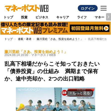
ログイン
トップ
投資
ビジネス
キャリア
ライフ
マネー
トップ
連載・著者
藤川里絵「さあ、投資を始めよう！」
乱高下相場だから
藤川里絵「さあ、投資を始めよう！」
2024.08.14 16:00
マネーポストWEB
乱高下相場だからこそ知っておきたい
「債券投資」の仕組み 満期まで保有
か、途中売却か、2つの出口戦略
もっと見る
arrow_forward_ios