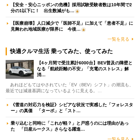
【安全・安心ニッポンの危機】採用試験受験者数は10年間で2
分の1以下に！ 出生数減がも…
【医療崩壊】人口減少で「医師不足」に加えて「患者不足」に
見舞われ地域医療が限界に 今後…
一覧を見る
快適クルマ生活 乗ってみた、使ってみた
【4ヶ月間で受注累計6000台】BEV普及の障壁と
なる「航続距離の不安」「充電のストレス」解
消…
あれほどもてはやされていた「EV（BEV）シフト」の潮流も、
最近では減速基調になっているように見える。…
《雪道の対応力を検証》シビアな状況で実感した「フォレスタ
ー」の真価 「ターボ」と「スト…
乗り込むと同時に「これが軽？」と戸惑うのには理由があっ
た 「日産ルークス」さらなる躍進…
一覧を見る