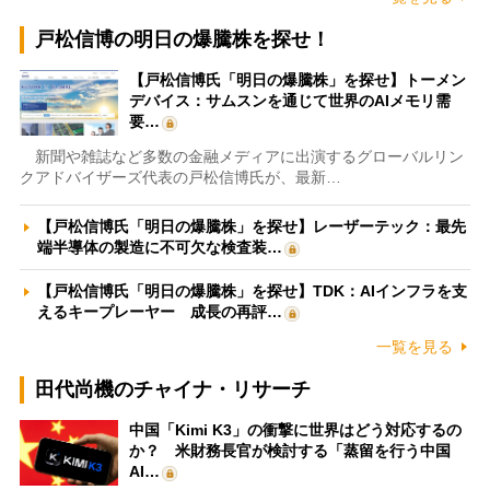
戸松信博の明日の爆騰株を探せ！
【戸松信博氏「明日の爆騰株」を探せ】トーメン
デバイス：サムスンを通じて世界のAIメモリ需
要…
新聞や雑誌など多数の金融メディアに出演するグローバルリン
クアドバイザーズ代表の戸松信博氏が、最新…
【戸松信博氏「明日の爆騰株」を探せ】レーザーテック：最先
端半導体の製造に不可欠な検査装…
【戸松信博氏「明日の爆騰株」を探せ】TDK：AIインフラを支
えるキープレーヤー 成長の再評…
一覧を見る
田代尚機のチャイナ・リサーチ
中国「Kimi K3」の衝撃に世界はどう対応するの
か？ 米財務長官が検討する「蒸留を行う中国
AI…