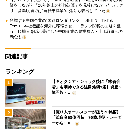
資をしながら「20年以上の粉飾決算」を見抜けなかったカラク
リ 営業現場では“自転車操業”の焦りも表出していた
急増する中国企業の“国籍ロンダリング” SHEIN、TikTok、
Temu…本社機能を海外に移転させ、トランプ関税の回避を狙
う 現地人を隠れ蓑にした中国企業の農業参入・土地取得への
懸念も
関連記事
ランキング
【キオクシア・ショック後に「株価倍
1
増」も期待できる注目銘柄5選】資産3
億円超・…
【億り人オールスターが狙う20銘柄】
2
「総資産69億円超」90歳現役トレーダ
ーから“10…