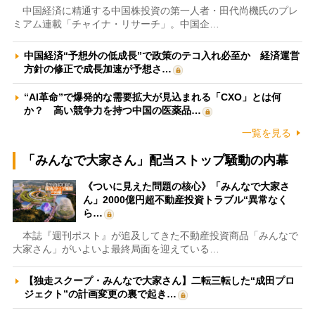
中国経済に精通する中国株投資の第一人者・田代尚機氏のプレ
ミアム連載「チャイナ・リサーチ」。中国企…
中国経済“予想外の低成長”で政策のテコ入れ必至か 経済運営
方針の修正で成長加速が予想さ…
“AI革命”で爆発的な需要拡大が見込まれる「CXO」とは何
か？ 高い競争力を持つ中国の医薬品…
一覧を見る
「みんなで大家さん」配当ストップ騒動の内幕
《ついに見えた問題の核心》「みんなで大家さ
ん」2000億円超不動産投資トラブル“異常なく
ら…
本誌『週刊ポスト』が追及してきた不動産投資商品「みんなで
大家さん」がいよいよ最終局面を迎えている…
【独走スクープ・みんなで大家さん】二転三転した“成田プロ
ジェクト”の計画変更の裏で起き…