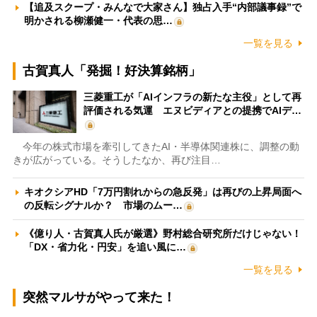
【追及スクープ・みんなで大家さん】独占入手“内部議事録”で
明かされる柳瀬健一・代表の思…
一覧を見る
古賀真人「発掘！好決算銘柄」
三菱重工が「AIインフラの新たな主役」として再
評価される気運 エヌビディアとの提携でAIデ…
今年の株式市場を牽引してきたAI・半導体関連株に、調整の動
きが広がっている。そうしたなか、再び注目…
キオクシアHD「7万円割れからの急反発」は再びの上昇局面へ
の反転シグナルか？ 市場のムー…
《億り人・古賀真人氏が厳選》野村総合研究所だけじゃない！
「DX・省力化・円安」を追い風に…
一覧を見る
突然マルサがやって来た！