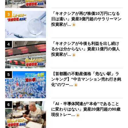
「キオクシアが再び株価10万円になる
3
日は遠い」資産3億円超のサラリーマン
投資家が…
「キオクシアが今後も利益を出し続け
4
るかは分からない」資産11億円の個人
投資家が…
【首都圏の不動産価格「危ない駅」ラ
5
ンキング】“中古マンション売れ行き鈍
化”のワー…
「AI・半導体関連が“本命”であること
6
に変わりはない」資産20億円超の90歳
現役トレー…