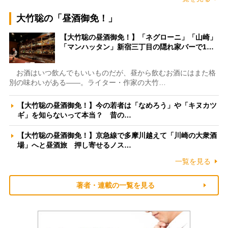
大竹聡の「昼酒御免！」
【大竹聡の昼酒御免！】「ネグローニ」「山崎」
「マンハッタン」新宿三丁目の隠れ家バーで1…
お酒はいつ飲んでもいいものだが、昼から飲むお酒にはまた格
別の味わいがある――。ライター・作家の大竹…
【大竹聡の昼酒御免！】今の若者は「なめろう」や「キヌカツ
ギ」を知らないって本当？ 昔の…
【大竹聡の昼酒御免！】京急線で多摩川越えて「川崎の大衆酒
場」へと昼酒旅 押し寄せるノス…
一覧を見る
著者・連載の一覧を見る