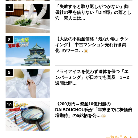
「失敗すると取り返しがつかない」葬
7
儀社の手を借りない「DIY葬」の落とし
穴 素人には…
【大阪の不動産価格「危ない駅」ラン
8
キング】“中古マンション売れ行き鈍
化”のワース…
ドライアイスを使わず遺体を保つ「エ
9
ンバーミング」が日本でも普及 1～2
週間は問…
《200万円→資産10億円超の
10
DAIBOUCHOU氏が「年末までに株価倍
増期待」の5銘柄を公…
一覧を見る