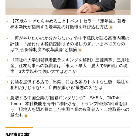
【75歳をすぎたらやめること】ベストセラー『定年後』著者・
楠木新氏が指南する老年期の好循環を呼び込む方法
「何がやりたいのか分からない」竹中平蔵氏が語る高市内閣の
評価 「給付付き税額控除はその場しのぎ」いま不可欠なの
は“社会保障制度の改革議論”と指摘
《商社の大学別就職者数ランキングを解剖》三菱商事、三井物
産、住友商事への就職者は「東大・早大・慶大で約6割」の現
実 3大学以外で強い大学はどこか
お酒を提供する店で「出禁」になる客のトホホな生態 嘔吐や
粗相だけじゃない、店側が嫌がる“最悪の客”とは
急増する中国企業の“国籍ロンダリング” SHEIN、TikTok、
Temu…本社機能を海外に移転させ、トランプ関税の回避を狙
う 現地人を隠れ蓑にした中国企業の農業参入・土地取得への
懸念も
関連記事