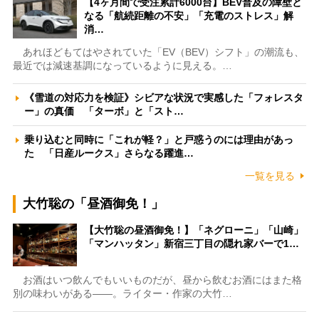
【4ヶ月間で受注累計6000台】BEV普及の障壁と
なる「航続距離の不安」「充電のストレス」解
消…
あれほどもてはやされていた「EV（BEV）シフト」の潮流も、
最近では減速基調になっているように見える。…
《雪道の対応力を検証》シビアな状況で実感した「フォレスタ
ー」の真価 「ターボ」と「スト…
乗り込むと同時に「これが軽？」と戸惑うのには理由があっ
た 「日産ルークス」さらなる躍進…
一覧を見る
大竹聡の「昼酒御免！」
【大竹聡の昼酒御免！】「ネグローニ」「山崎」
「マンハッタン」新宿三丁目の隠れ家バーで1…
お酒はいつ飲んでもいいものだが、昼から飲むお酒にはまた格
別の味わいがある――。ライター・作家の大竹…