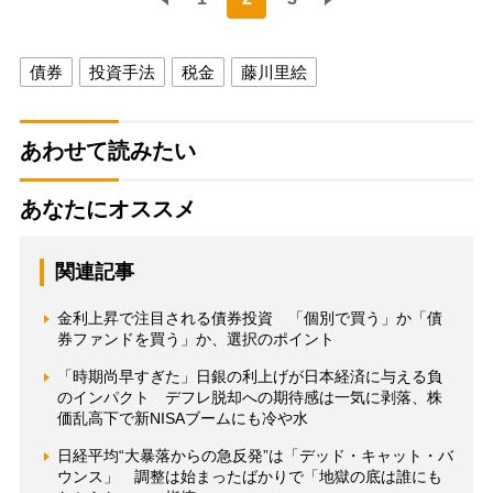
債券
投資手法
税金
藤川里絵
あわせて読みたい
あなたにオススメ
関連記事
金利上昇で注目される債券投資 「個別で買う」か「債
券ファンドを買う」か、選択のポイント
「時期尚早すぎた」日銀の利上げが日本経済に与える負
のインパクト デフレ脱却への期待感は一気に剥落、株
価乱高下で新NISAブームにも冷や水
日経平均“大暴落からの急反発”は「デッド・キャット・バ
ウンス」 調整は始まったばかりで「地獄の底は誰にも