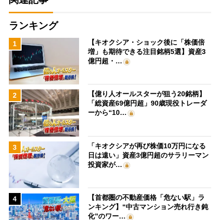
ランキング
【キオクシア・ショック後に「株価倍
1
増」も期待できる注目銘柄5選】資産3
億円超・…
【億り人オールスターが狙う20銘柄】
2
「総資産69億円超」90歳現役トレーダ
ーから“10…
「キオクシアが再び株価10万円になる
3
日は遠い」資産3億円超のサラリーマン
投資家が…
【首都圏の不動産価格「危ない駅」ラ
4
ンキング】“中古マンション売れ行き鈍
化”のワー…