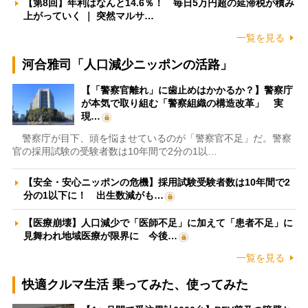
【第8回】年利はなんと14.6％！ 毎日5万円超の延滞税が積み
上がっていく ｜ 突然マルサ…
一覧を見る
河合雅司「人口減少ニッポンの活路」
【「警察官離れ」に歯止めはかかるか？】警察庁
が本気で取り組む「警察組織の構造改革」 実
現…
警察庁が目下、頭を悩ませているのが「警察官不足」だ。警察
官の採用試験の受験者数は10年間で2分の1以…
【安全・安心ニッポンの危機】採用試験受験者数は10年間で2
分の1以下に！ 出生数減がも…
【医療崩壊】人口減少で「医師不足」に加えて「患者不足」に
見舞われ地域医療が限界に 今後…
一覧を見る
快適クルマ生活 乗ってみた、使ってみた