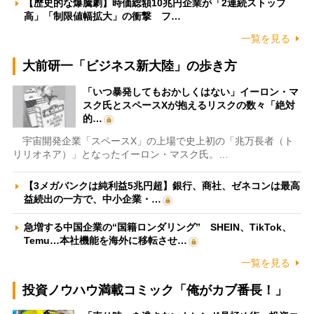
【歴史的な爆騰劇】時価総額10兆円企業が「2連続ストップ
高」「制限値幅拡大」の衝撃 フ…
一覧を見る
大前研一「ビジネス新大陸」の歩き方
「いつ暴発してもおかしくはない」イーロン・マ
スク氏とスペースXが抱えるリスクの数々「絶対
的…
宇宙開発企業「スペースX」の上場で史上初の「兆万長者（ト
リリオネア）」となったイーロン・マスク氏。…
【3メガバンクは純利益5兆円超】銀行、商社、ゼネコンは最高
益続出の一方で、中小企業・…
急増する中国企業の“国籍ロンダリング” SHEIN、TikTok、
Temu…本社機能を海外に移転させ…
一覧を見る
投資ノウハウ満載コミック「俺がカブ番長！」