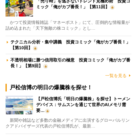
「売り時」を逃さないトレンド見極め術 投資コ
ミック「俺がカブ番長！」【第11回】
かつて投資情報雑誌「マネーポスト」にて、圧倒的な情報量が
詰め込まれた「天下無敵の株コミック」とし…
テクニカル分析・集中講義 投資コミック「俺がカブ番長！」
【第10回】
不透明相場に勝つ信用取引の極意 投資コミック「俺がカブ番
長！」【第9回】
一覧を見る
戸松信博の明日の爆騰株を探せ！
【戸松信博氏「明日の爆騰株」を探せ】トーメン
デバイス：サムスンを通じて世界のAIメモリ需
要…
新聞や雑誌など多数の金融メディアに出演するグローバルリン
クアドバイザーズ代表の戸松信博氏が、最新…