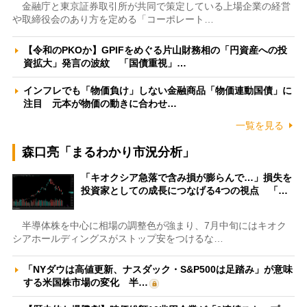
金融庁と東京証券取引所が共同で策定している上場企業の経営
や取締役会のあり方を定める「コーポレート…
【令和のPKOか】GPIFをめぐる片山財務相の「円資産への投
資拡大」発言の波紋 「国債重視」…
インフレでも「物価負け」しない金融商品「物価連動国債」に
注目 元本が物価の動きに合わせ…
一覧を見る
森口亮「まるわかり市況分析」
「キオクシア急落で含み損が膨らんで…」損失を
投資家としての成長につなげる4つの視点 「…
半導体株を中心に相場の調整色が強まり、7月中旬にはキオク
シアホールディングスがストップ安をつけるな…
「NYダウは高値更新、ナスダック・S&P500は足踏み」が意味
する米国株市場の変化 半…