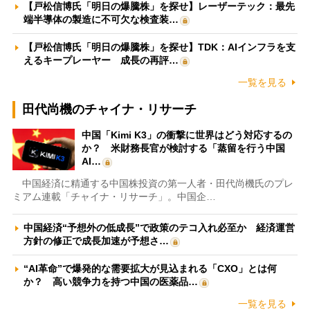
【戸松信博氏「明日の爆騰株」を探せ】レーザーテック：最先
端半導体の製造に不可欠な検査装…
【戸松信博氏「明日の爆騰株」を探せ】TDK：AIインフラを支
えるキープレーヤー 成長の再評…
一覧を見る
田代尚機のチャイナ・リサーチ
中国「Kimi K3」の衝撃に世界はどう対応するの
か？ 米財務長官が検討する「蒸留を行う中国
AI…
中国経済に精通する中国株投資の第一人者・田代尚機氏のプレ
ミアム連載「チャイナ・リサーチ」。中国企…
中国経済“予想外の低成長”で政策のテコ入れ必至か 経済運営
方針の修正で成長加速が予想さ…
“AI革命”で爆発的な需要拡大が見込まれる「CXO」とは何
か？ 高い競争力を持つ中国の医薬品…
一覧を見る