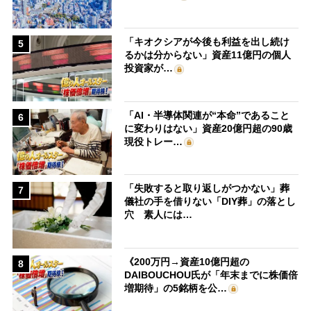
「キオクシアが今後も利益を出し続け
5
るかは分からない」資産11億円の個人
投資家が…
「AI・半導体関連が“本命”であること
6
に変わりはない」資産20億円超の90歳
現役トレー…
「失敗すると取り返しがつかない」葬
7
儀社の手を借りない「DIY葬」の落とし
穴 素人には…
《200万円→資産10億円超の
8
DAIBOUCHOU氏が「年末までに株価倍
増期待」の5銘柄を公…