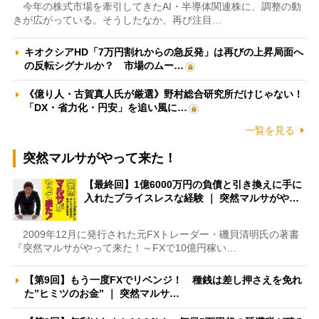
今年の株式市場を牽引してきたAI・半導体関連株に、調整の動
きが広がっている。そうしたなか、再び注目…
キオクシアHD「7万円割れからの急反発」は再びの上昇局面へ
の反転シグナルか？ 市場のムー…
《億り人・古賀真人氏が厳選》野村総合研究所だけじゃない！
「DX・省力化・円安」を追い風に…
一覧を見る
突然マルサがやって来た！
【最終回】1億6000万円の負債と引き換えに手に
入れたプライスレスな経験 ｜ 突然マルサがや…
2009年12月に発行された元FXトレーダー・磯貝清明氏の著書
『突然マルサがやって来た！～FXで10億円稼い…
【第9回】もう一度FXでリベンジ！ 種銭は差し押さえを免れ
た”ヒミツのお金” ｜ 突然マルサ…