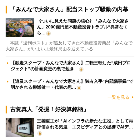
「みんなで大家さん」配当ストップ騒動の内幕
《ついに見えた問題の核心》「みんなで大家さ
ん」2000億円超不動産投資トラブル“異常なく
ら…
本誌『週刊ポスト』が追及してきた不動産投資商品「みんなで
大家さん」がいよいよ最終局面を迎えている…
【独走スクープ・みんなで大家さん】二転三転した“成田プロ
ジェクト”の計画変更の裏で起き…
【追及スクープ・みんなで大家さん】独占入手“内部議事録”で
明かされる柳瀬健一・代表の思…
一覧を見る
古賀真人「発掘！好決算銘柄」
三菱重工が「AIインフラの新たな主役」として再
評価される気運 エヌビディアとの提携でAIデ…