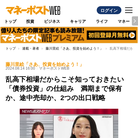
ログイン
トップ
投資
ビジネス
キャリア
ライフ
マネー
トップ
連載・著者
藤川里絵「さあ、投資を始めよう！」
乱高下相場だから
藤川里絵「さあ、投資を始めよう！」
2024.08.14 16:00
マネーポストWEB
乱高下相場だからこそ知っておきたい
「債券投資」の仕組み 満期まで保有
か、途中売却か、2つの出口戦略