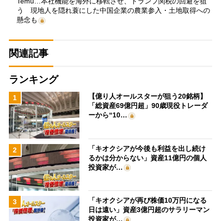
Temu…本社機能を海外に移転させ、トランプ関税の回避を狙
う 現地人を隠れ蓑にした中国企業の農業参入・土地取得への
懸念も
関連記事
ランキング
【億り人オールスターが狙う20銘柄】
1
「総資産69億円超」90歳現役トレーダ
ーから“10…
「キオクシアが今後も利益を出し続け
2
るかは分からない」資産11億円の個人
投資家が…
「キオクシアが再び株価10万円になる
3
日は遠い」資産3億円超のサラリーマン
投資家が…