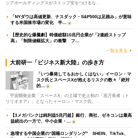
シアホールディングスがストップ安をつけるな…
「NYダウは高値更新、ナスダック・S&P500は足踏み」が意味
する米国株市場の変化 半…
【歴史的な爆騰劇】時価総額10兆円企業が「2連続ストップ
高」「制限値幅拡大」の衝撃 フ…
一覧を見る
大前研一「ビジネス新大陸」の歩き方
「いつ暴発してもおかしくはない」イーロン・マ
スク氏とスペースXが抱えるリスクの数々「絶対
的…
宇宙開発企業「スペースX」の上場で史上初の「兆万長者（ト
リリオネア）」となったイーロン・マスク氏。…
【3メガバンクは純利益5兆円超】銀行、商社、ゼネコンは最高
益続出の一方で、中小企業・…
急増する中国企業の“国籍ロンダリング” SHEIN、TikTok、