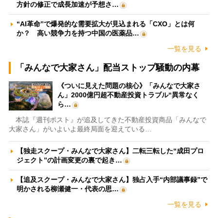
方針の修正で成長加速が予想さ…
“AI革命”で爆発的な需要拡大が見込まれる「CXO」とは何
か？ 高い競争力を持つ中国の医薬品…
一覧を見る
「みんなで大家さん」配当ストップ騒動の内幕
《ついに見えた問題の核心》「みんなで大家さ
ん」2000億円超不動産投資トラブル“異常なく
ら…
本誌『週刊ポスト』が追及してきた不動産投資商品「みんなで
大家さん」がいよいよ最終局面を迎えている…
【独走スクープ・みんなで大家さん】二転三転した“成田プロ
ジェクト”の計画変更の裏で起き…
【追及スクープ・みんなで大家さん】独占入手“内部議事録”で
明かされる柳瀬健一・代表の思…
一覧を見る