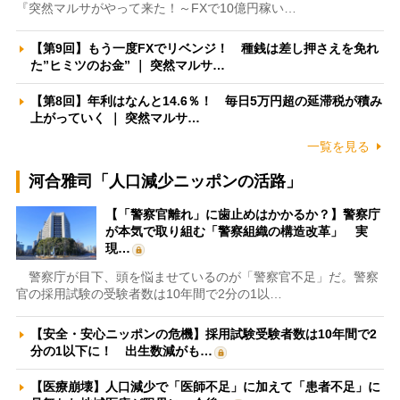
『突然マルサがやって来た！～FXで10億円稼い…
【第9回】もう一度FXでリベンジ！ 種銭は差し押さえを免れ
た”ヒミツのお金” ｜ 突然マルサ…
【第8回】年利はなんと14.6％！ 毎日5万円超の延滞税が積み
上がっていく ｜ 突然マルサ…
一覧を見る
河合雅司「人口減少ニッポンの活路」
【「警察官離れ」に歯止めはかかるか？】警察庁
が本気で取り組む「警察組織の構造改革」 実
現…
警察庁が目下、頭を悩ませているのが「警察官不足」だ。警察
官の採用試験の受験者数は10年間で2分の1以…
【安全・安心ニッポンの危機】採用試験受験者数は10年間で2
分の1以下に！ 出生数減がも…
【医療崩壊】人口減少で「医師不足」に加えて「患者不足」に