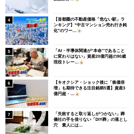
【首都圏の不動産価格「危ない駅」ラ
4
ンキング】“中古マンション売れ行き鈍
化”のワー…
「AI・半導体関連が“本命”であること
5
に変わりはない」資産20億円超の90歳
現役トレー…
【キオクシア・ショック後に「株価倍
6
増」も期待できる注目銘柄5選】資産3
億円超・…
「失敗すると取り返しがつかない」葬
7
儀社の手を借りない「DIY葬」の落とし
穴 素人には…