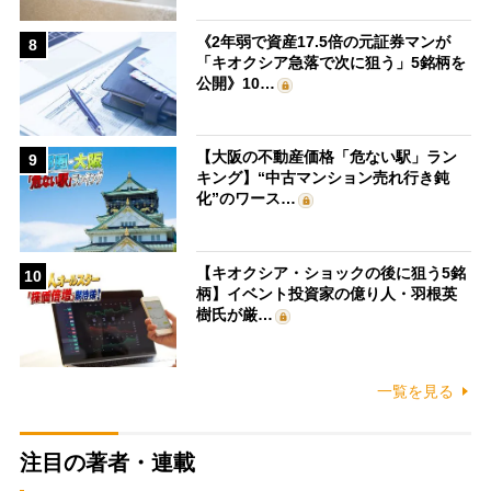
《2年弱で資産17.5倍の元証券マンが
8
「キオクシア急落で次に狙う」5銘柄を
公開》10…
【大阪の不動産価格「危ない駅」ラン
9
キング】“中古マンション売れ行き鈍
化”のワース…
【キオクシア・ショックの後に狙う5銘
10
柄】イベント投資家の億り人・羽根英
樹氏が厳…
一覧を見る
注目の著者・連載