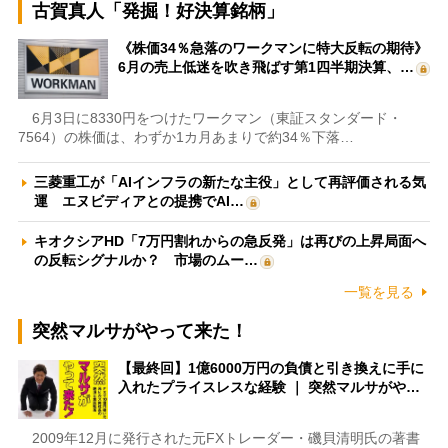
古賀真人「発掘！好決算銘柄」
《株価34％急落のワークマンに特大反転の期待》
6月の売上低迷を吹き飛ばす第1四半期決算、…
6月3日に8330円をつけたワークマン（東証スタンダード・
7564）の株価は、わずか1カ月あまりで約34％下落…
三菱重工が「AIインフラの新たな主役」として再評価される気
運 エヌビディアとの提携でAI…
キオクシアHD「7万円割れからの急反発」は再びの上昇局面へ
の反転シグナルか？ 市場のムー…
一覧を見る
突然マルサがやって来た！
【最終回】1億6000万円の負債と引き換えに手に
入れたプライスレスな経験 ｜ 突然マルサがや…
2009年12月に発行された元FXトレーダー・磯貝清明氏の著書