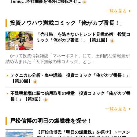
Temu…本社機能を海外に移転させ…
一覧を見る
投資ノウハウ満載コミック「俺がカブ番長！」
「売り時」を逃さないトレンド見極め術 投資コ
ミック「俺がカブ番長！」【第11回】
かつて投資情報雑誌「マネーポスト」にて、圧倒的な情報量が
詰め込まれた「天下無敵の株コミック」とし…
テクニカル分析・集中講義 投資コミック「俺がカブ番長！」
【第10回】
不透明相場に勝つ信用取引の極意 投資コミック「俺がカブ番
長！」【第9回】
一覧を見る
戸松信博の明日の爆騰株を探せ！
【戸松信博氏「明日の爆騰株」を探せ】トーメン