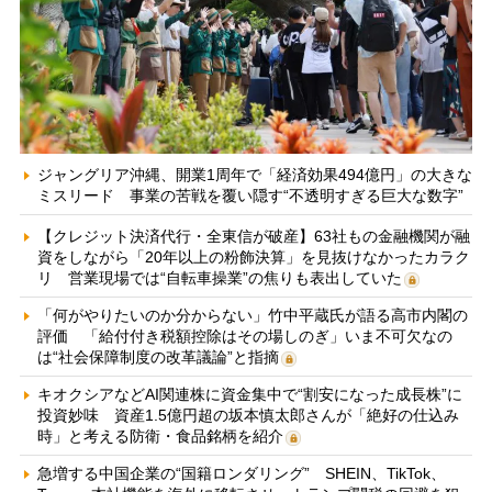
ジャングリア沖縄、開業1周年で「経済効果494億円」の大きな
ミスリード 事業の苦戦を覆い隠す“不透明すぎる巨大な数字”
【クレジット決済代行・全東信が破産】63社もの金融機関が融
資をしながら「20年以上の粉飾決算」を見抜けなかったカラク
リ 営業現場では“自転車操業”の焦りも表出していた
「何がやりたいのか分からない」竹中平蔵氏が語る高市内閣の
評価 「給付付き税額控除はその場しのぎ」いま不可欠なの
は“社会保障制度の改革議論”と指摘
キオクシアなどAI関連株に資金集中で“割安になった成長株”に
投資妙味 資産1.5億円超の坂本慎太郎さんが「絶好の仕込み
時」と考える防衛・食品銘柄を紹介
急増する中国企業の“国籍ロンダリング” SHEIN、TikTok、