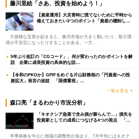
藤川里絵「さあ、投資を始めよう！」
【資産運用】大災害時に慌てないために平時から
備えておきたい3つのポイント「資産の棚卸し…
大規模な災害が起きると、株式市場が大きく動いたり、取引環
境が不安定になったりすることがある。一方…
5年ぶり改訂の「CGコード」、何が変わったのかポイントを解
説 企業に成長投資の具体的な説…
【令和のPKOか】GPIFをめぐる片山財務相の「円資産への投
資拡大」発言の波紋 「国債重視」…
一覧を見る
森口亮「まるわかり市況分析」
「キオクシア急落で含み損が膨らんで…」損失を
投資家としての成長につなげる4つの視点 「…
半導体株を中心に相場の調整色が強まり、7月中旬にはキオク