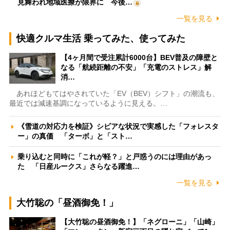
見舞われ地域医療が限界に 今後…
一覧を見る
快適クルマ生活 乗ってみた、使ってみた
【4ヶ月間で受注累計6000台】BEV普及の障壁と
なる「航続距離の不安」「充電のストレス」解
消…
あれほどもてはやされていた「EV（BEV）シフト」の潮流も、
最近では減速基調になっているように見える。…
《雪道の対応力を検証》シビアな状況で実感した「フォレスタ
ー」の真価 「ターボ」と「スト…
乗り込むと同時に「これが軽？」と戸惑うのには理由があっ
た 「日産ルークス」さらなる躍進…
一覧を見る
大竹聡の「昼酒御免！」
【大竹聡の昼酒御免！】「ネグローニ」「山崎」