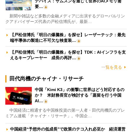
デバイス：サムスンを通じて世界のAIメモリ需
要…
新聞や雑誌など多数の金融メディアに出演するグローバルリン
クアドバイザーズ代表の戸松信博氏が、最新…
【戸松信博氏「明日の爆騰株」を探せ】レーザーテック：最先
端半導体の製造に不可欠な検査装…
【戸松信博氏「明日の爆騰株」を探せ】TDK：AIインフラを支
えるキープレーヤー 成長の再評…
一覧を見る
田代尚機のチャイナ・リサーチ
中国「Kimi K3」の衝撃に世界はどう対応するの
か？ 米財務長官が検討する「蒸留を行う中国
AI…
中国経済に精通する中国株投資の第一人者・田代尚機氏のプレ
ミアム連載「チャイナ・リサーチ」。中国企…
中国経済“予想外の低成長”で政策のテコ入れ必至か 経済運営