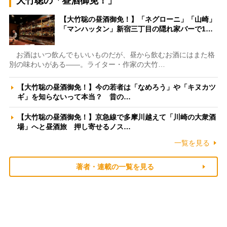
大竹聡の「昼酒御免！」
【大竹聡の昼酒御免！】「ネグローニ」「山崎」
「マンハッタン」新宿三丁目の隠れ家バーで1…
お酒はいつ飲んでもいいものだが、昼から飲むお酒にはまた格
別の味わいがある――。ライター・作家の大竹…
【大竹聡の昼酒御免！】今の若者は「なめろう」や「キヌカツ
ギ」を知らないって本当？ 昔の…
【大竹聡の昼酒御免！】京急線で多摩川越えて「川崎の大衆酒
場」へと昼酒旅 押し寄せるノス…
一覧を見る
著者・連載の一覧を見る