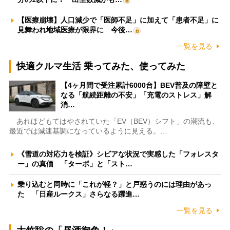
【医療崩壊】人口減少で「医師不足」に加えて「患者不足」に
見舞われ地域医療が限界に 今後…
一覧を見る
快適クルマ生活 乗ってみた、使ってみた
【4ヶ月間で受注累計6000台】BEV普及の障壁と
なる「航続距離の不安」「充電のストレス」解
消…
あれほどもてはやされていた「EV（BEV）シフト」の潮流も、
最近では減速基調になっているように見える。…
《雪道の対応力を検証》シビアな状況で実感した「フォレスタ
ー」の真価 「ターボ」と「スト…
乗り込むと同時に「これが軽？」と戸惑うのには理由があっ
た 「日産ルークス」さらなる躍進…
一覧を見る