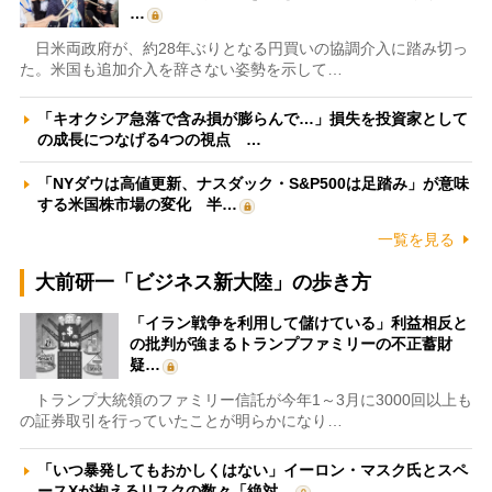
…
日米両政府が、約28年ぶりとなる円買いの協調介入に踏み切っ
た。米国も追加介入を辞さない姿勢を示して…
「キオクシア急落で含み損が膨らんで…」損失を投資家として
の成長につなげる4つの視点 …
「NYダウは高値更新、ナスダック・S&P500は足踏み」が意味
する米国株市場の変化 半…
一覧を見る
大前研一「ビジネス新大陸」の歩き方
「イラン戦争を利用して儲けている」利益相反と
の批判が強まるトランプファミリーの不正蓄財
疑…
トランプ大統領のファミリー信託が今年1～3月に3000回以上も
の証券取引を行っていたことが明らかになり…
「いつ暴発してもおかしくはない」イーロン・マスク氏とスペ
ースXが抱えるリスクの数々「絶対…