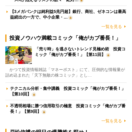
【3メガバンクは純利益5兆円超】銀行、商社、ゼネコンは最高
益続出の一方で、中小企業・…
一覧を見る
投資ノウハウ満載コミック「俺がカブ番長！」
「売り時」を逃さないトレンド見極め術 投資コ
ミック「俺がカブ番長！」【第11回】
かつて投資情報雑誌「マネーポスト」にて、圧倒的な情報量が
詰め込まれた「天下無敵の株コミック」とし…
テクニカル分析・集中講義 投資コミック「俺がカブ番長！」
【第10回】
不透明相場に勝つ信用取引の極意 投資コミック「俺がカブ番
長！」【第9回】
一覧を見る