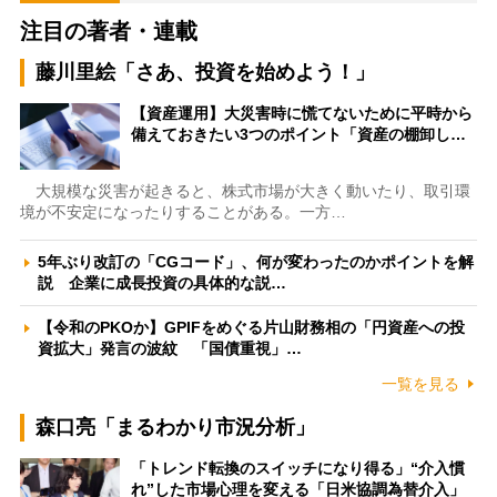
注目の著者・連載
藤川里絵「さあ、投資を始めよう！」
【資産運用】大災害時に慌てないために平時から
備えておきたい3つのポイント「資産の棚卸し…
大規模な災害が起きると、株式市場が大きく動いたり、取引環
境が不安定になったりすることがある。一方…
5年ぶり改訂の「CGコード」、何が変わったのかポイントを解
説 企業に成長投資の具体的な説…
【令和のPKOか】GPIFをめぐる片山財務相の「円資産への投
資拡大」発言の波紋 「国債重視」…
一覧を見る
森口亮「まるわかり市況分析」
「トレンド転換のスイッチになり得る」“介入慣
れ”した市場心理を変える「日米協調為替介入」