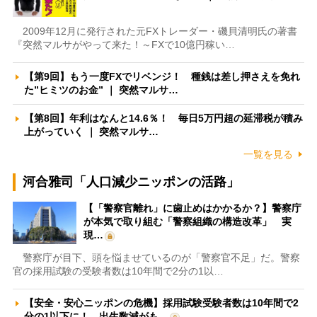
2009年12月に発行された元FXトレーダー・磯貝清明氏の著書
『突然マルサがやって来た！～FXで10億円稼い…
【第9回】もう一度FXでリベンジ！ 種銭は差し押さえを免れ
た”ヒミツのお金” ｜ 突然マルサ…
【第8回】年利はなんと14.6％！ 毎日5万円超の延滞税が積み
上がっていく ｜ 突然マルサ…
一覧を見る
河合雅司「人口減少ニッポンの活路」
【「警察官離れ」に歯止めはかかるか？】警察庁
が本気で取り組む「警察組織の構造改革」 実
現…
警察庁が目下、頭を悩ませているのが「警察官不足」だ。警察
官の採用試験の受験者数は10年間で2分の1以…
【安全・安心ニッポンの危機】採用試験受験者数は10年間で2
分の1以下に！ 出生数減がも…