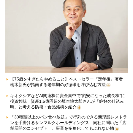
【75歳をすぎたらやめること】ベストセラー『定年後』著者・
楠木新氏が指南する老年期の好循環を呼び込む方法
キオクシアなどAI関連株に資金集中で“割安になった成長株”に
投資妙味 資産1.5億円超の坂本慎太郎さんが「絶好の仕込み
時」と考える防衛・食品銘柄を紹介
「30種類以上のパン食べ放題」で行列のできる新形態レストラ
ンを手掛けるサンマルクホールディングス 同社に聞いた「店
舗展開のコンセプト」、事業を多角化してもぶれない軸