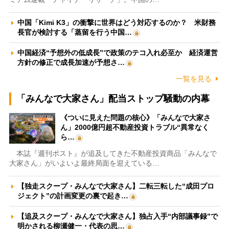
中国「Kimi K3」の衝撃に世界はどう対応するのか？ 米財務
長官が検討する「蒸留を行う中国…
中国経済“予想外の低成長”で政策のテコ入れ必至か 経済運営
方針の修正で成長加速が予想さ…
一覧を見る
「みんなで大家さん」配当ストップ騒動の内幕
《ついに見えた問題の核心》「みんなで大家さ
ん」2000億円超不動産投資トラブル“異常なく
ら…
本誌『週刊ポスト』が追及してきた不動産投資商品「みんなで
大家さん」がいよいよ最終局面を迎えている…
【独走スクープ・みんなで大家さん】二転三転した“成田プロ
ジェクト”の計画変更の裏で起き…
【追及スクープ・みんなで大家さん】独占入手“内部議事録”で
明かされる柳瀬健一・代表の思…