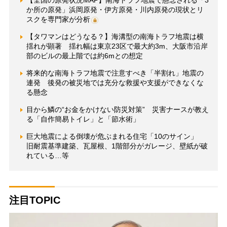
【全国の原発状況MAP】南海トラフ地震で懸念される「3
か所の原発」浜岡原発・伊方原発・川内原発の現状とリ
スクを専門家が分析
【タワマンはどうなる？】海溝型の南海トラフ地震は横
揺れが顕著 揺れ幅は東京23区で最大約3m、大阪市沿岸
部のビルの最上階では約6mとの想定
将来的な南海トラフ地震で注意すべき「半割れ」地震の
連発 後発の被災地では充分な救援や支援ができなくな
る懸念
目から鱗の“お金をかけない防災対策” 災害ナースが教え
る「自作簡易トイレ」と「節水術」
巨大地震による倒壊が危ぶまれる住宅「10のサイン」
旧耐震基準建築、瓦屋根、1階部分がガレージ、壁紙が破
れている…等
注目TOPIC