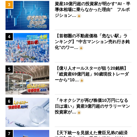
資産10億円超の投資家が明かす“AI・半
3
導体相場に乗らなかった理由” フルポ
ジション…
【首都圏の不動産価格「危ない駅」ラ
4
ンキング】“中古マンション売れ行き鈍
化”のワー…
【億り人オールスターが狙う20銘柄】
5
「総資産69億円超」90歳現役トレーダ
ーから“10…
「キオクシアが再び株価10万円になる
6
日は遠い」資産3億円超のサラリーマン
投資家が…
【天下統一を見据えた豊臣兄弟の経済
7