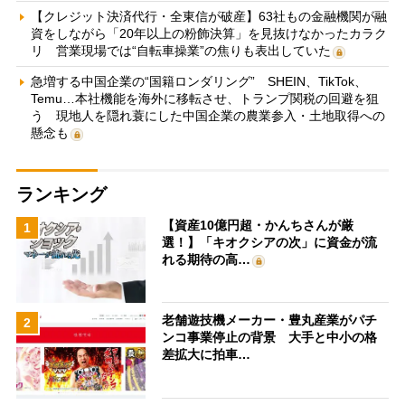
【クレジット決済代行・全東信が破産】63社もの金融機関が融
資をしながら「20年以上の粉飾決算」を見抜けなかったカラク
リ 営業現場では“自転車操業”の焦りも表出していた
急増する中国企業の“国籍ロンダリング” SHEIN、TikTok、
Temu…本社機能を海外に移転させ、トランプ関税の回避を狙
う 現地人を隠れ蓑にした中国企業の農業参入・土地取得への
懸念も
ランキング
【資産10億円超・かんちさんが厳
1
選！】「キオクシアの次」に資金が流
れる期待の高…
老舗遊技機メーカー・豊丸産業がパチ
2
ンコ事業停止の背景 大手と中小の格
差拡大に拍車…