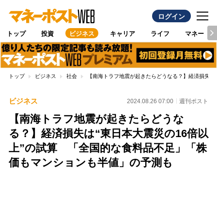
ログイン
トップ
投資
ビジネス
キャリア
ライフ
マネー
トップ
ビジネス
社会
【南海トラフ地震が起きたらどうなる？】経済損失は“
ビジネス
2024.08.26 07:00
週刊ポスト
【南海トラフ地震が起きたらどうな
る？】経済損失は“東日本大震災の16倍以
上”の試算 「全国的な食料品不足」「株
価もマンションも半値」の予測も
Loaded
:
100.00%
/
Unmute