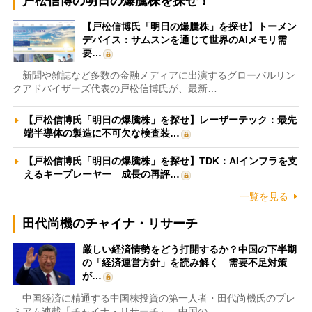
戸松信博の明日の爆騰株を探せ！
【戸松信博氏「明日の爆騰株」を探せ】トーメン
デバイス：サムスンを通じて世界のAIメモリ需
要…
新聞や雑誌など多数の金融メディアに出演するグローバルリン
クアドバイザーズ代表の戸松信博氏が、最新…
【戸松信博氏「明日の爆騰株」を探せ】レーザーテック：最先
端半導体の製造に不可欠な検査装…
【戸松信博氏「明日の爆騰株」を探せ】TDK：AIインフラを支
えるキープレーヤー 成長の再評…
一覧を見る
田代尚機のチャイナ・リサーチ
厳しい経済情勢をどう打開するか？中国の下半期
の「経済運営方針」を読み解く 需要不足対策
が…
中国経済に精通する中国株投資の第一人者・田代尚機氏のプレ
ミアム連載「チャイナ・リサーチ」。中国の…