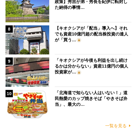
政策】秀吉が弟・秀長を紀伊に転封し
た納得の事情…
【キオクシアが「配当」導入へ】それ
8
でも資産10億円超の配当株投資の達人
が「買う…
「キオクシアが今後も利益を出し続け
9
るかは分からない」資産11億円の個人
投資家が…
「北海道で知らない人はいない！」道
10
民熱愛のカップ焼きそば「やきそば弁
当」、最大の…
一覧を見る