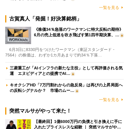
一覧を見る
古賀真人「発掘！好決算銘柄」
《株価34％急落のワークマンに特大反転の期待》
6月の売上低迷を吹き飛ばす第1四半期決算、…
6月3日に8330円をつけたワークマン（東証スタンダード・
7564）の株価は、わずか1カ月あまりで約34％下落…
三菱重工が「AIインフラの新たな主役」として再評価される気
運 エヌビディアとの提携でAI…
キオクシアHD「7万円割れからの急反発」は再びの上昇局面へ
の反転シグナルか？ 市場のムー…
一覧を見る
突然マルサがやって来た！
【最終回】1億6000万円の負債と引き換えに手に
入れたプライスレスな経験 ｜ 突然マルサがや…