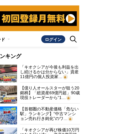
ンド
ログイン
ンキング
「キオクシアが今後も利益を出
し続けるかは分からない」資産
11億円の個人投資家…
【億り人オールスターが狙う20
銘柄】「総資産69億円超」90歳
現役トレーダーから“1…
【首都圏の不動産価格「危ない
駅」ランキング】“中古マンシ
ョン売れ行き鈍化”のワ…
「キオクシアが再び株価10万円