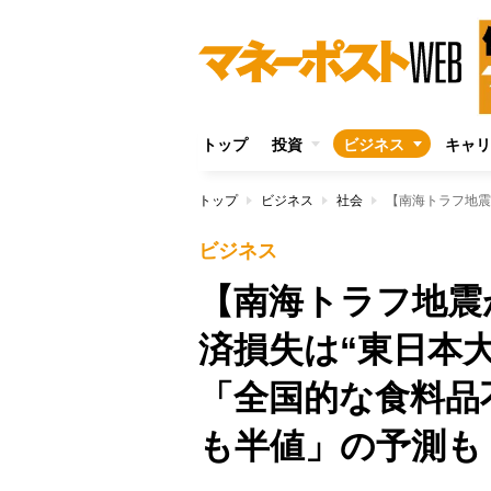
トップ
投資
ビジネス
キャリ
トップ
ビジネス
社会
ビジネス
【南海トラフ地震
済損失は“東日本
「全国的な食料品
も半値」の予測も