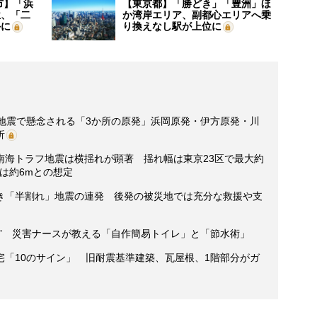
市】「浜
【東京都】「勝どき」「豊洲」ほ
位、「二
か湾岸エリア、副都心エリアへ乗
外に
り換えなし駅が上位に
フ地震で懸念される「3か所の原発」浜岡原発・伊方原発・川
析
南海トラフ地震は横揺れが顕著 揺れ幅は東京23区で最大約
は約6mとの想定
き「半割れ」地震の連発 後発の被災地では充分な救援や支
” 災害ナースが教える「自作簡易トイレ」と「節水術」
宅「10のサイン」 旧耐震基準建築、瓦屋根、1階部分がガ