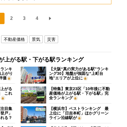
2
3
4
不動産価格
景気
災害
格が上がる駅・下がる駅ランキング
”ランキ
【大阪“真の実力がある駅”ランキ
値上がり
ング30】地盤が強固な“上町台
評価
地”エリアが上位に
が上がる
【特集】東京23区「10年後に不動
差 これ
産価格が上がる駅・下がる駅」完
？
全ランキング
に注目集
【横浜市】ベストランキング 最
「登戸」
上位に「日吉本町」ほかグリーン
される？
ライン沿線駅が