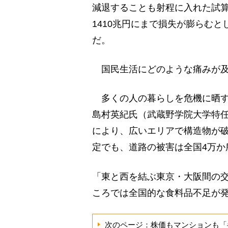
減退することも射程に入れた試算
1410兆円にまで損失が膨らむと
だ。
国民生活にどのような痛みが及
多くの人の暮らしを危機に晒す
島村英紀氏（武蔵野学院大学特
により、広いエリアで構造物が
定でも、道路の被害は全国4万か
「東と西を結ぶ東京・大阪間の
ころでは全国的な食料品不足が
次のページ：株価もマンションも「