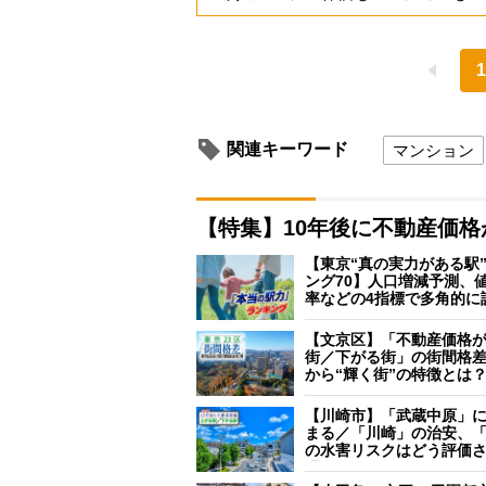
1
関連キーワード
マンション
【特集】10年後に不動産価
【東京“真の実力がある駅
ング70】人口増減予測、
率などの4指標で多角的に
【文京区】「不動産価格
街／下がる街」の街間格
から“輝く街”の特徴とは
【川崎市】「武蔵中原」
まる／「川崎」の治安、
の水害リスクはどう評価