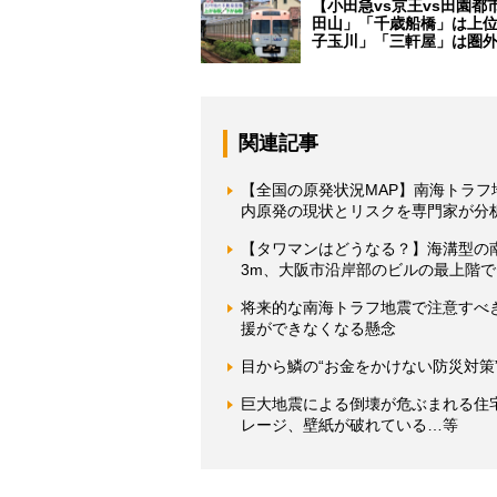
【小田急vs京王vs田園都
田山」「千歳船橋」は上
子玉川」「三軒屋」は圏
関連記事
【全国の原発状況MAP】南海トラ
内原発の現状とリスクを専門家が分
【タワマンはどうなる？】海溝型の
3m、大阪市沿岸部のビルの最上階で
将来的な南海トラフ地震で注意すべ
援ができなくなる懸念
目から鱗の“お金をかけない防災対策
巨大地震による倒壊が危ぶまれる住
レージ、壁紙が破れている…等