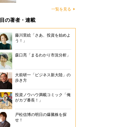
に…
一覧を見る
目の著者・連載
藤川里絵「さあ、投資を始めよ
う！」
森口亮「まるわかり市況分析」
大前研一「ビジネス新大陸」の
歩き方
投資ノウハウ満載コミック「俺
がカブ番長！」
戸松信博の明日の爆騰株を探
せ！