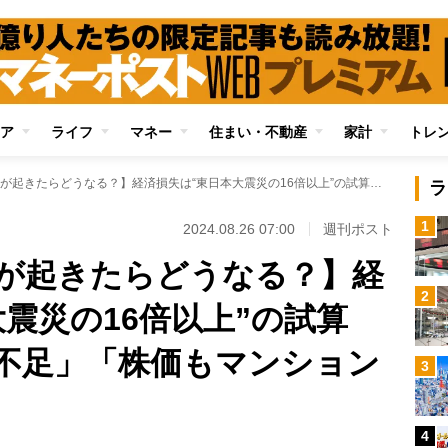
ア
ライフ
マネー
住まい・不動産
家計
トレ
【南海トラフ地震が起きたらどうなる？】経済損失は“東日本大震災の16倍以上”の試算 「全国的な食料品不足」「株価もマンションも半値」の予測も
ラ
1
2024.08.26 07:00
週刊ポスト
が起きたらどうなる？】経
2
大震災の16倍以上”の試算
不足」「株価もマンション
3
4