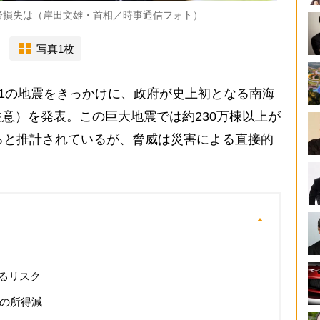
済損失は（岸田文雄・首相／時事通信フォト）
写真1枚
1の地震をきっかけに、政府が史上初となる南海
意）を発表。この巨大地震では約230万棟以上が
ると推計されているが、脅威は災害による直接的
るリスク
円の所得減