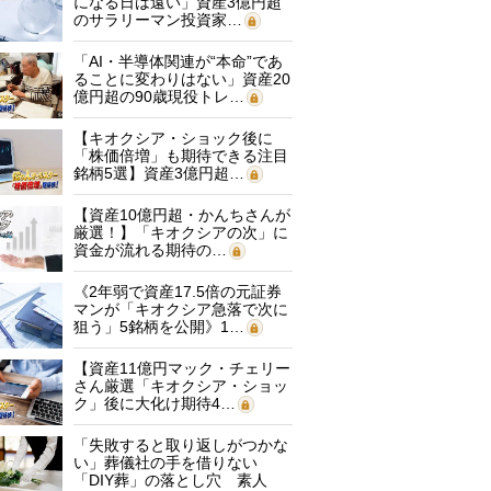
になる日は遠い」資産3億円超
のサラリーマン投資家…
「AI・半導体関連が“本命”であ
ることに変わりはない」資産20
億円超の90歳現役トレ…
【キオクシア・ショック後に
「株価倍増」も期待できる注目
銘柄5選】資産3億円超…
【資産10億円超・かんちさんが
厳選！】「キオクシアの次」に
資金が流れる期待の…
《2年弱で資産17.5倍の元証券
マンが「キオクシア急落で次に
狙う」5銘柄を公開》1…
【資産11億円マック・チェリー
さん厳選「キオクシア・ショッ
ク」後に大化け期待4…
「失敗すると取り返しがつかな
い」葬儀社の手を借りない
「DIY葬」の落とし穴 素人