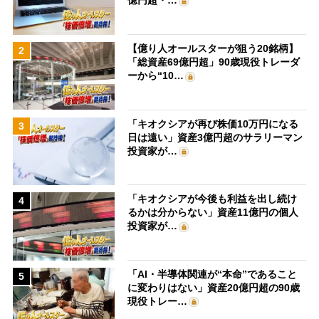
億円超・…
【億り人オールスターが狙う20銘柄】
2
「総資産69億円超」90歳現役トレーダ
ーから“10…
「キオクシアが再び株価10万円になる
3
日は遠い」資産3億円超のサラリーマン
投資家が…
「キオクシアが今後も利益を出し続け
4
るかは分からない」資産11億円の個人
投資家が…
「AI・半導体関連が“本命”であること
5
に変わりはない」資産20億円超の90歳
現役トレー…