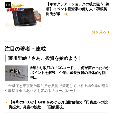
【キオクシア・ショックの後に狙う5銘
10
柄】イベント投資家の億り人・羽根英
樹氏が厳…
一覧を見る
注目の著者・連載
藤川里絵「さあ、投資を始めよう！」
5年ぶり改訂の「CGコード」、何が変わったのか
ポイントを解説 企業に成長投資の具体的な説
明…
金融庁と東京証券取引所が共同で策定している上場企業の経営
や取締役会のあり方を定める「コーポレート…
【令和のPKOか】GPIFをめぐる片山財務相の「円資産への投
資拡大」発言の波紋 「国債重視」…