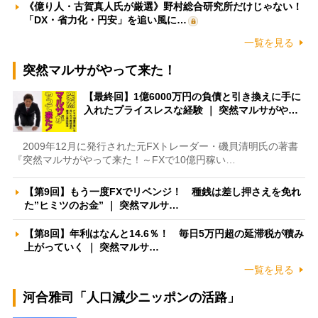
《億り人・古賀真人氏が厳選》野村総合研究所だけじゃない！
「DX・省力化・円安」を追い風に…
一覧を見る
突然マルサがやって来た！
【最終回】1億6000万円の負債と引き換えに手に
入れたプライスレスな経験 ｜ 突然マルサがや…
2009年12月に発行された元FXトレーダー・磯貝清明氏の著書
『突然マルサがやって来た！～FXで10億円稼い…
【第9回】もう一度FXでリベンジ！ 種銭は差し押さえを免れ
た”ヒミツのお金” ｜ 突然マルサ…
【第8回】年利はなんと14.6％！ 毎日5万円超の延滞税が積み
上がっていく ｜ 突然マルサ…
一覧を見る
河合雅司「人口減少ニッポンの活路」