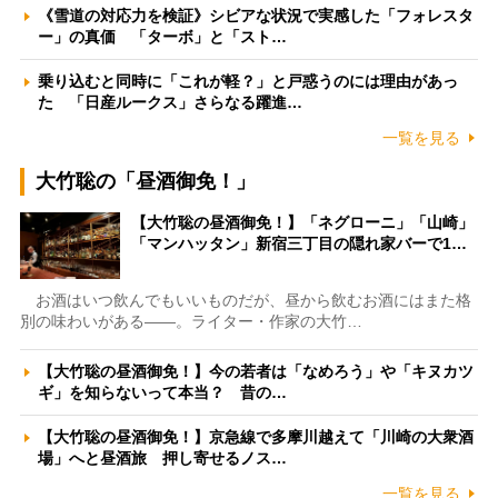
《雪道の対応力を検証》シビアな状況で実感した「フォレスタ
ー」の真価 「ターボ」と「スト…
乗り込むと同時に「これが軽？」と戸惑うのには理由があっ
た 「日産ルークス」さらなる躍進…
一覧を見る
大竹聡の「昼酒御免！」
【大竹聡の昼酒御免！】「ネグローニ」「山崎」
「マンハッタン」新宿三丁目の隠れ家バーで1…
お酒はいつ飲んでもいいものだが、昼から飲むお酒にはまた格
別の味わいがある――。ライター・作家の大竹…
【大竹聡の昼酒御免！】今の若者は「なめろう」や「キヌカツ
ギ」を知らないって本当？ 昔の…
【大竹聡の昼酒御免！】京急線で多摩川越えて「川崎の大衆酒
場」へと昼酒旅 押し寄せるノス…
一覧を見る