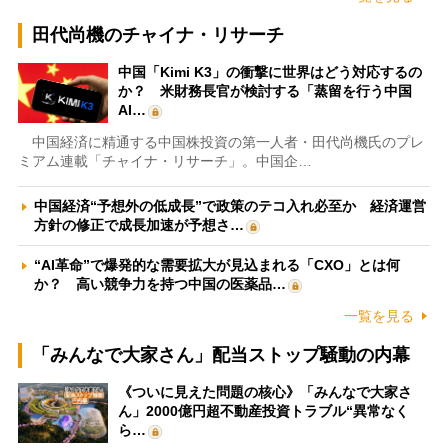
田代尚機のチャイナ・リサーチ
中国「Kimi K3」の衝撃に世界はどう対応するの
か？ 米財務長官が検討する「蒸留を行う中国
AI…
中国経済に精通する中国株投資の第一人者・田代尚機氏のプレ
ミアム連載「チャイナ・リサーチ」。中国企…
中国経済“予想外の低成長”で政策のテコ入れ必至か 経済運営
方針の修正で成長加速が予想さ…
“AI革命”で爆発的な需要拡大が見込まれる「CXO」とは何
か？ 高い競争力を持つ中国の医薬品…
一覧を見る
「みんなで大家さん」配当ストップ騒動の内幕
《ついに見えた問題の核心》「みんなで大家さ
ん」2000億円超不動産投資トラブル“異常なく
ら…