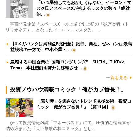
「いつ暴発してもおかしくはない」イーロン・マ
スク氏とスペースXが抱えるリスクの数々「絶対
的…
宇宙開発企業「スペースX」の上場で史上初の「兆万長者（ト
リリオネア）」となったイーロン・マスク氏。…
【3メガバンクは純利益5兆円超】銀行、商社、ゼネコンは最高
益続出の一方で、中小企業・…
急増する中国企業の“国籍ロンダリング” SHEIN、TikTok、
Temu…本社機能を海外に移転させ…
一覧を見る
投資ノウハウ満載コミック「俺がカブ番長！」
「売り時」を逃さないトレンド見極め術 投資コ
ミック「俺がカブ番長！」【第11回】
かつて投資情報雑誌「マネーポスト」にて、圧倒的な情報量が
詰め込まれた「天下無敵の株コミック」とし…