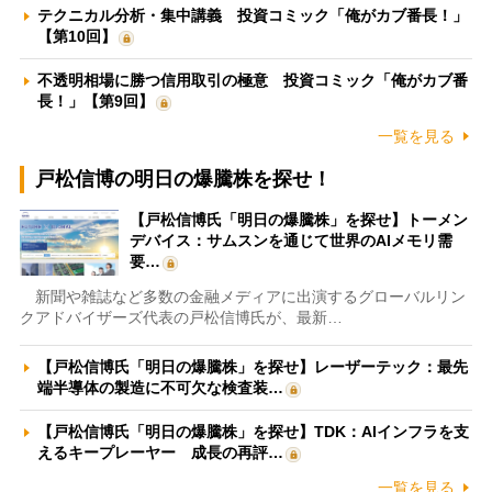
テクニカル分析・集中講義 投資コミック「俺がカブ番長！」
【第10回】
不透明相場に勝つ信用取引の極意 投資コミック「俺がカブ番
長！」【第9回】
一覧を見る
戸松信博の明日の爆騰株を探せ！
【戸松信博氏「明日の爆騰株」を探せ】トーメン
デバイス：サムスンを通じて世界のAIメモリ需
要…
新聞や雑誌など多数の金融メディアに出演するグローバルリン
クアドバイザーズ代表の戸松信博氏が、最新…
【戸松信博氏「明日の爆騰株」を探せ】レーザーテック：最先
端半導体の製造に不可欠な検査装…
【戸松信博氏「明日の爆騰株」を探せ】TDK：AIインフラを支
えるキープレーヤー 成長の再評…
一覧を見る