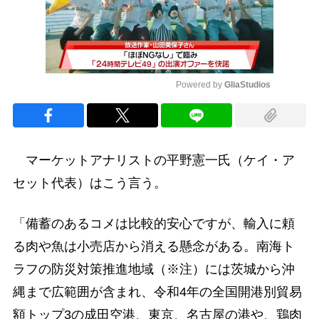
Powered by 
GliaStudios
Mute
マーケットアナリストの平野憲一氏（ケイ・ア
セット代表）はこう言う。
「備蓄のあるコメは比較的安心ですが、輸入に頼
る肉や魚は小売店から消える懸念がある。南海ト
ラフの防災対策推進地域（※注）には茨城から沖
縄まで広範囲が含まれ、令和4年の全国開港別貿易
額トップ3の成田空港、東京、名古屋の港や、鶏肉