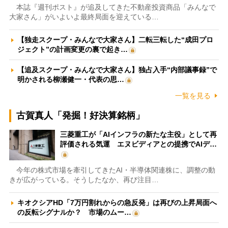
本誌『週刊ポスト』が追及してきた不動産投資商品「みんなで
大家さん」がいよいよ最終局面を迎えている…
【独走スクープ・みんなで大家さん】二転三転した“成田プロ
ジェクト”の計画変更の裏で起き…
【追及スクープ・みんなで大家さん】独占入手“内部議事録”で
明かされる柳瀬健一・代表の思…
一覧を見る
古賀真人「発掘！好決算銘柄」
三菱重工が「AIインフラの新たな主役」として再
評価される気運 エヌビディアとの提携でAIデ…
今年の株式市場を牽引してきたAI・半導体関連株に、調整の動
きが広がっている。そうしたなか、再び注目…
キオクシアHD「7万円割れからの急反発」は再びの上昇局面へ
の反転シグナルか？ 市場のムー…