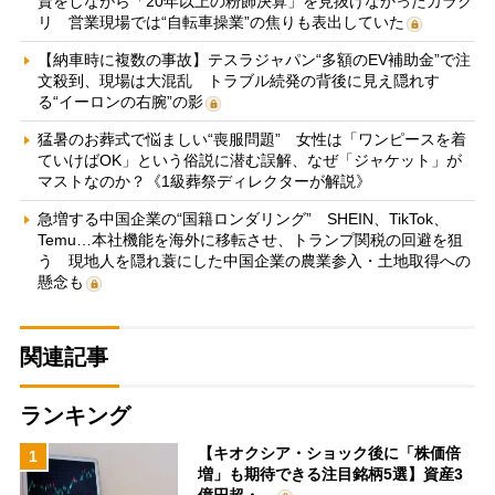
資をしながら「20年以上の粉飾決算」を見抜けなかったカラク
リ 営業現場では“自転車操業”の焦りも表出していた
【納車時に複数の事故】テスラジャパン“多額のEV補助金”で注
文殺到、現場は大混乱 トラブル続発の背後に見え隠れす
る“イーロンの右腕”の影
猛暑のお葬式で悩ましい“喪服問題” 女性は「ワンピースを着
ていけばOK」という俗説に潜む誤解、なぜ「ジャケット」が
マストなのか？《1級葬祭ディレクターが解説》
急増する中国企業の“国籍ロンダリング” SHEIN、TikTok、
Temu…本社機能を海外に移転させ、トランプ関税の回避を狙
う 現地人を隠れ蓑にした中国企業の農業参入・土地取得への
懸念も
関連記事
ランキング
【キオクシア・ショック後に「株価倍
1
増」も期待できる注目銘柄5選】資産3