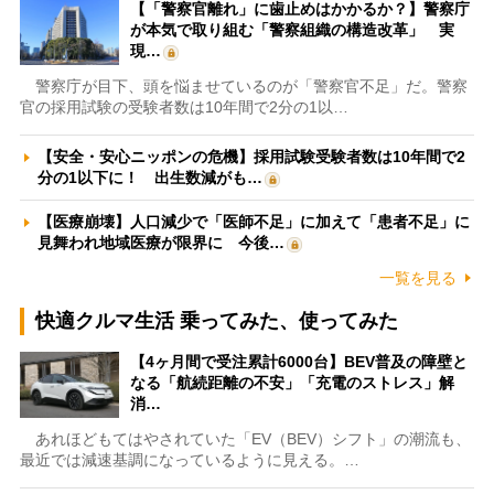
【「警察官離れ」に歯止めはかかるか？】警察庁
が本気で取り組む「警察組織の構造改革」 実
現…
警察庁が目下、頭を悩ませているのが「警察官不足」だ。警察
官の採用試験の受験者数は10年間で2分の1以…
【安全・安心ニッポンの危機】採用試験受験者数は10年間で2
分の1以下に！ 出生数減がも…
【医療崩壊】人口減少で「医師不足」に加えて「患者不足」に
見舞われ地域医療が限界に 今後…
一覧を見る
快適クルマ生活 乗ってみた、使ってみた
【4ヶ月間で受注累計6000台】BEV普及の障壁と
なる「航続距離の不安」「充電のストレス」解
消…
あれほどもてはやされていた「EV（BEV）シフト」の潮流も、
最近では減速基調になっているように見える。…