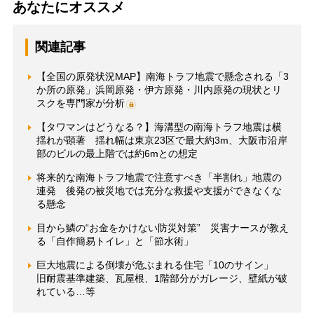
あなたにオススメ
関連記事
【全国の原発状況MAP】南海トラフ地震で懸念される「3
か所の原発」浜岡原発・伊方原発・川内原発の現状とリ
スクを専門家が分析
【タワマンはどうなる？】海溝型の南海トラフ地震は横
揺れが顕著 揺れ幅は東京23区で最大約3m、大阪市沿岸
部のビルの最上階では約6mとの想定
将来的な南海トラフ地震で注意すべき「半割れ」地震の
連発 後発の被災地では充分な救援や支援ができなくな
る懸念
目から鱗の“お金をかけない防災対策” 災害ナースが教え
る「自作簡易トイレ」と「節水術」
巨大地震による倒壊が危ぶまれる住宅「10のサイン」
旧耐震基準建築、瓦屋根、1階部分がガレージ、壁紙が破
れている…等