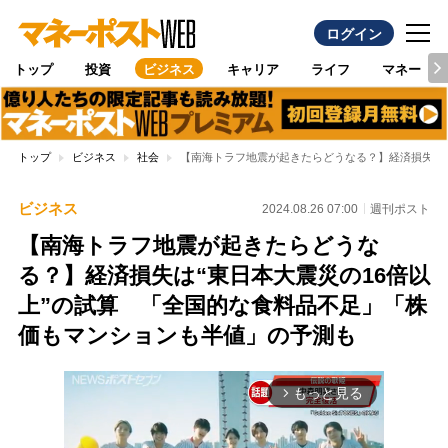
ログイン
トップ
投資
ビジネス
キャリア
ライフ
マネー
トップ
ビジネス
社会
【南海トラフ地震が起きたらどうなる？】経済損失は“
ビジネス
2024.08.26 07:00
週刊ポスト
【南海トラフ地震が起きたらどうな
る？】経済損失は“東日本大震災の16倍以
上”の試算 「全国的な食料品不足」「株
価もマンションも半値」の予測も
もっと見る
arrow_forward_ios