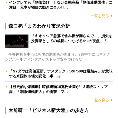
インフレでも「物価負け」しない金融商品「物価連動国債」に
注目 元本が物価の動きに合わせ…
一覧を見る
森口亮「まるわかり市況分析」
「キオクシア急落で含み損が膨らんで…」損失を
投資家としての成長につなげる4つの視点 「…
半導体株を中心に相場の調整色が強まり、7月中旬にはキオク
シアホールディングスがストップ安をつけるな…
「NYダウは高値更新、ナスダック・S&P500は足踏み」が意味
する米国株市場の変化 半…
【歴史的な爆騰劇】時価総額10兆円企業が「2連続ストップ
高」「制限値幅拡大」の衝撃 フ…
一覧を見る
大前研一「ビジネス新大陸」の歩き方