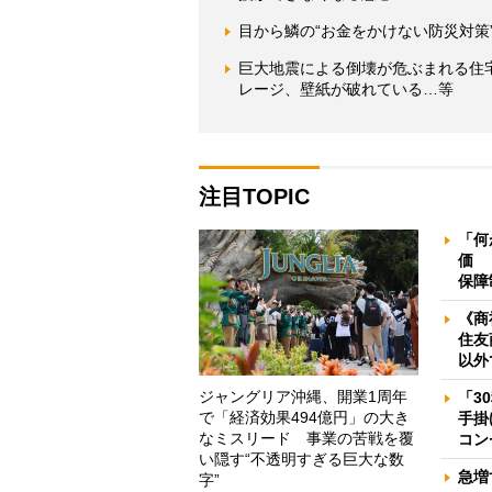
目から鱗の“お金をかけない防災対策
巨大地震による倒壊が危ぶまれる住
レージ、壁紙が破れている…等
注目TOPIC
「何
価 
保障
《商
住友
以外
ジャングリア沖縄、開業1周年
「3
で「経済効果494億円」の大き
手掛
なミスリード 事業の苦戦を覆
コン
い隠す“不透明すぎる巨大な数
急増
字”