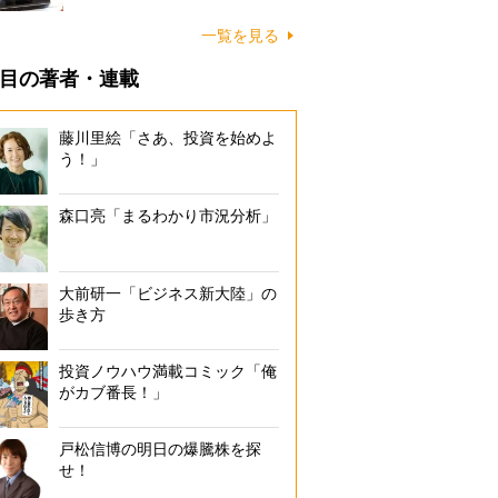
一覧を見る
目の著者・連載
藤川里絵「さあ、投資を始めよ
う！」
森口亮「まるわかり市況分析」
大前研一「ビジネス新大陸」の
歩き方
投資ノウハウ満載コミック「俺
がカブ番長！」
戸松信博の明日の爆騰株を探
せ！