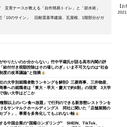
【お
” 災害ナースが教える「自作簡易トイレ」と「節水術」
202
宅「10のサイン」 旧耐震基準建築、瓦屋根、1階部分がガ
がやりたいのか分からない」竹中平蔵氏が語る高市内閣の評
「給付付き税額控除はその場しのぎ」いま不可欠なのは“社会
制度の改革議論”と指摘
社の大学別就職者数ランキングを解剖》三菱商事、三井物産、
商事への就職者は「東大・早大・慶大で約6割」の現実 3大学
で強い大学はどこか
0種類以上のパン食べ放題」で行列のできる新形態レストランを
けるサンマルクホールディングス 同社に聞いた「店舗展開の
セプト」、事業を多角化してもぶれない軸
する中国企業の“国籍ロンダリング” SHEIN、TikTok、