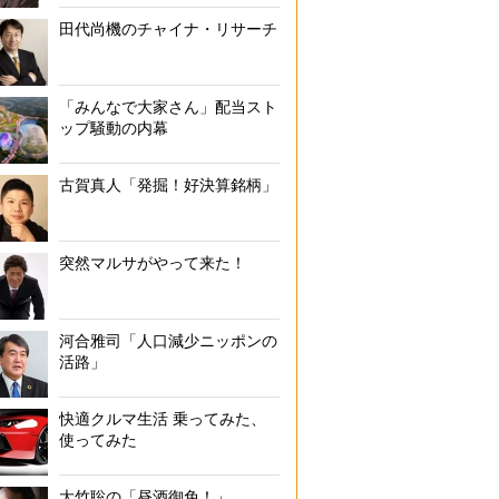
田代尚機のチャイナ・リサーチ
「みんなで大家さん」配当スト
ップ騒動の内幕
古賀真人「発掘！好決算銘柄」
突然マルサがやって来た！
河合雅司「人口減少ニッポンの
活路」
快適クルマ生活 乗ってみた、
使ってみた
大竹聡の「昼酒御免！」