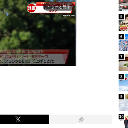
もっと見る
arrow_forward_ios
5
6
7
8
Mute
9
10