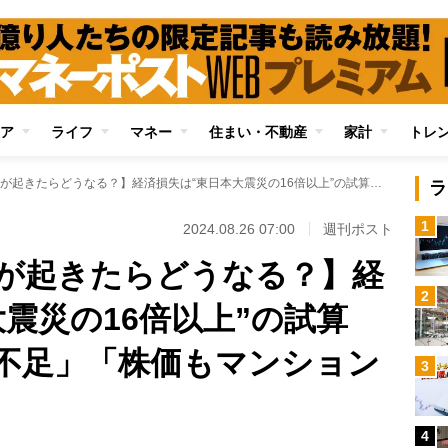
ア
ライフ
マネー
住まい・不動産
家計
トレ
【南海トラフ地震が起きたらどうなる？】経済損失は“東日本大震災の16倍以上”の試算 「全国的な食料品不足」「株価もマンションも半値」の予測も
ラ
1
2024.08.26 07:00
週刊ポスト
が起きたらどうなる？】経
2
大震災の16倍以上”の試算
不足」「株価もマンション
3
4