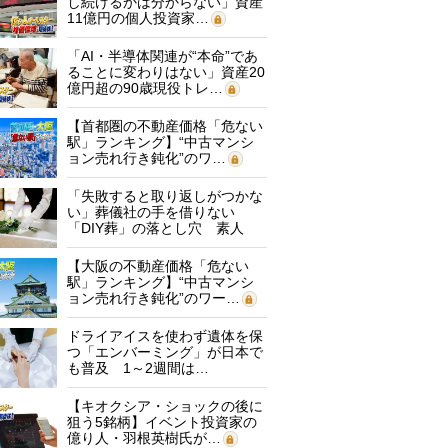
し続けるかは分からない」資産
11億円の個人投資家…
「AI・半導体関連が“本命”であ
ることに変わりはない」資産20
億円超の90歳現役トレ…
【首都圏の不動産価格「危ない
駅」ランキング】“中古マンシ
ョン売れ行き鈍化”のワ…
「失敗すると取り返しがつかな
い」葬儀社の手を借りない
「DIY葬」の落とし穴 素人
に…
【大阪の不動産価格「危ない
駅」ランキング】“中古マンシ
ョン売れ行き鈍化”のワー…
ドライアイスを使わず遺体を保
つ「エンバーミング」が日本で
も普及 1～2週間は…
【キオクシア・ショックの後に
狙う5銘柄】イベント投資家の
億り人・羽根英樹氏が…