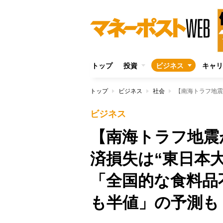
トップ
投資
ビジネス
キャリ
トップ
ビジネス
社会
ビジネス
【南海トラフ地震
済損失は“東日本
「全国的な食料品
も半値」の予測も