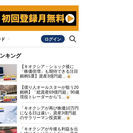
ンド
ログイン
ンキング
【キオクシア・ショック後に
「株価倍増」も期待できる注目
銘柄5選】資産3億円超…
【億り人オールスターが狙う20
銘柄】「総資産69億円超」90歳
現役トレーダーから“1…
「キオクシアが再び株価10万円
になる日は遠い」資産3億円超
のサラリーマン投資家…
「キオクシアが今後も利益を出