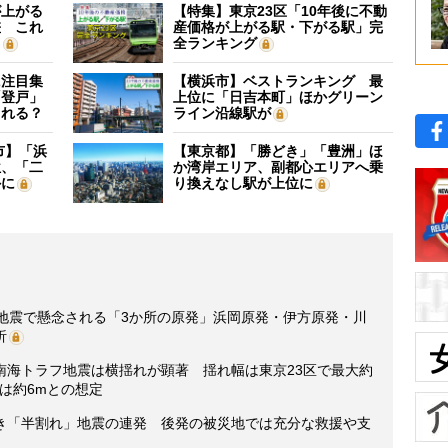
が上がる
【特集】東京23区「10年後に不動
差 これ
産価格が上がる駅・下がる駅」完
？
全ランキング
に注目集
【横浜市】ベストランキング 最
「登戸」
上位に「日吉本町」ほかグリーン
される？
ライン沿線駅が
市】「浜
【東京都】「勝どき」「豊洲」ほ
位、「二
か湾岸エリア、副都心エリアへ乗
外に
り換えなし駅が上位に
フ地震で懸念される「3か所の原発」浜岡原発・伊方原発・川
析
南海トラフ地震は横揺れが顕著 揺れ幅は東京23区で最大約
は約6mとの想定
き「半割れ」地震の連発 後発の被災地では充分な救援や支