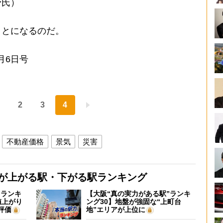
野氏）
とになるのだ。
月6日号
2
3
4
不動産価格
景気
災害
格が上がる駅・下がる駅ランキング
”ランキ
【大阪“真の実力がある駅”ランキ
値上がり
ング30】地盤が強固な“上町台
評価
地”エリアが上位に