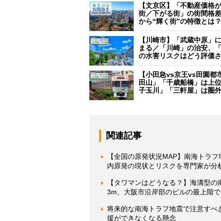
【文京区】「不動産価格
街／下がる街」の街間格
から“輝く街”の特徴とは
【川崎市】「武蔵中原」
まる／「川崎」の治安、
の水害リスクはどう評価
【小田急vs京王vs田園都
田山」「千歳船橋」は上
子玉川」「三軒屋」は圏
関連記事
【全国の原発状況MAP】南海トラ
内原発の現状とリスクを専門家が分
【タワマンはどうなる？】海溝型の
3m、大阪市沿岸部のビルの最上階で
将来的な南海トラフ地震で注意すべ
援ができなくなる懸念