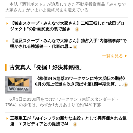
本誌『週刊ポスト』が追及してきた不動産投資商品「みんなで
大家さん」がいよいよ最終局面を迎えている…
【独走スクープ・みんなで大家さん】二転三転した“成田プロ
ジェクト”の計画変更の裏で起き…
【追及スクープ・みんなで大家さん】独占入手“内部議事録”で
明かされる柳瀬健一・代表の思…
一覧を見る
古賀真人「発掘！好決算銘柄」
《株価34％急落のワークマンに特大反転の期待》
6月の売上低迷を吹き飛ばす第1四半期決算、…
6月3日に8330円をつけたワークマン（東証スタンダード・
7564）の株価は、わずか1カ月あまりで約34％下落…
三菱重工が「AIインフラの新たな主役」として再評価される気
運 エヌビディアとの提携でAI…