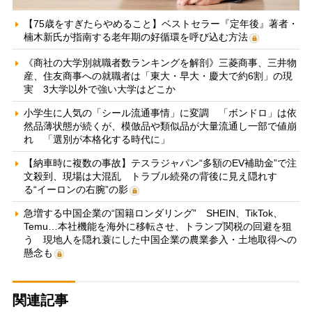
【75歳をすぎたらやめること】ベストセラー『定年後』著者・
楠木新氏が指南する老年期の好循環を呼び込む方法
《商社の大学別就職者数ランキングを解剖》三菱商事、三井物
産、住友商事への就職者は「東大・早大・慶大で約6割」の現
実 3大学以外で強い大学はどこか
小学生に人気の「シール流通事情」に変調 「ボンドロ」は依
然品薄状態が続くが、模倣品や類似品が大量流通し一部で値崩
れ 「選別が本格化する時代に」
【納車時に複数の事故】テスラジャパン“多額のEV補助金”で注
文殺到、現場は大混乱 トラブル続発の背後に見え隠れす
る“イーロンの右腕”の影
急増する中国企業の“国籍ロンダリング” SHEIN、TikTok、
Temu…本社機能を海外に移転させ、トランプ関税の回避を狙
う 現地人を隠れ蓑にした中国企業の農業参入・土地取得への
懸念も
関連記事