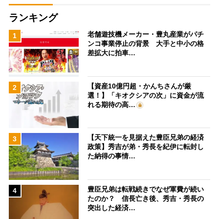
ランキング
老舗遊技機メーカー・豊丸産業がパチ
1
ンコ事業停止の背景 大手と中小の格
差拡大に拍車…
【資産10億円超・かんちさんが厳
2
選！】「キオクシアの次」に資金が流
れる期待の高…
【天下統一を見据えた豊臣兄弟の経済
3
政策】秀吉が弟・秀長を紀伊に転封し
た納得の事情…
豊臣兄弟は転戦続きでなぜ軍費が続い
4
たのか？ 信長亡き後、秀吉・秀長の
突出した経済…