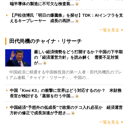
端半導体の製造に不可欠な検査装…
【戸松信博氏「明日の爆騰株」を探せ】TDK：AIインフラを支
えるキープレーヤー 成長の再評…
一覧を見る
田代尚機のチャイナ・リサーチ
厳しい経済情勢をどう打開するか？中国の下半期
の「経済運営方針」を読み解く 需要不足対策
が…
中国経済に精通する中国株投資の第一人者・田代尚機氏のプレ
ミアム連載「チャイナ・リサーチ」。中国の…
中国「Kimi K3」の衝撃に世界はどう対応するのか？ 米財務
長官が検討する「蒸留を行う中国…
中国経済“予想外の低成長”で政策のテコ入れ必至か 経済運営
方針の修正で成長加速が予想さ…
一覧を見る