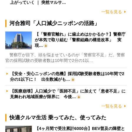
上がっていく ｜ 突然マルサ…
一覧を見る
河合雅司「人口減少ニッポンの活路」
【「警察官離れ」に歯止めはかかるか？】警察庁
が本気で取り組む「警察組織の構造改革」 実
現…
警察庁が目下、頭を悩ませているのが「警察官不足」だ。警察
官の採用試験の受験者数は10年間で2分の1以…
【安全・安心ニッポンの危機】採用試験受験者数は10年間で2
分の1以下に！ 出生数減がも…
【医療崩壊】人口減少で「医師不足」に加えて「患者不足」に
見舞われ地域医療が限界に 今後…
一覧を見る
快適クルマ生活 乗ってみた、使ってみた
【4ヶ月間で受注累計6000台】BEV普及の障壁と