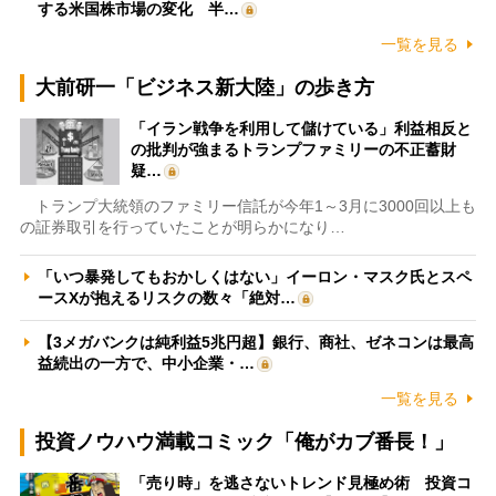
する米国株市場の変化 半…
一覧を見る
大前研一「ビジネス新大陸」の歩き方
「イラン戦争を利用して儲けている」利益相反と
の批判が強まるトランプファミリーの不正蓄財
疑…
トランプ大統領のファミリー信託が今年1～3月に3000回以上も
の証券取引を行っていたことが明らかになり…
「いつ暴発してもおかしくはない」イーロン・マスク氏とスペ
ースXが抱えるリスクの数々「絶対…
【3メガバンクは純利益5兆円超】銀行、商社、ゼネコンは最高
益続出の一方で、中小企業・…
一覧を見る
投資ノウハウ満載コミック「俺がカブ番長！」
「売り時」を逃さないトレンド見極め術 投資コ