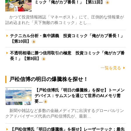
ミック「俺がカブ番長！」【第11回】
かつて投資情報雑誌「マネーポスト」にて、圧倒的な情報量が
詰め込まれた「天下無敵の株コミック」とし…
テクニカル分析・集中講義 投資コミック「俺がカブ番長！」
【第10回】
不透明相場に勝つ信用取引の極意 投資コミック「俺がカブ番
長！」【第9回】
一覧を見る
戸松信博の明日の爆騰株を探せ！
【戸松信博氏「明日の爆騰株」を探せ】トーメン
デバイス：サムスンを通じて世界のAIメモリ需
要…
新聞や雑誌など多数の金融メディアに出演するグローバルリン
クアドバイザーズ代表の戸松信博氏が、最新…
【戸松信博氏「明日の爆騰株」を探せ】レーザーテック：最先