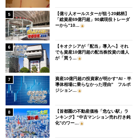
【億り人オールスターが狙う20銘柄】
5
「総資産69億円超」90歳現役トレーダ
ーから“10…
【キオクシアが「配当」導入へ】それ
6
でも資産10億円超の配当株投資の達人
が「買う…
資産10億円超の投資家が明かす“AI・半
7
導体相場に乗らなかった理由” フルポ
ジション…
【首都圏の不動産価格「危ない駅」ラ
8
ンキング】“中古マンション売れ行き鈍
化”のワー…