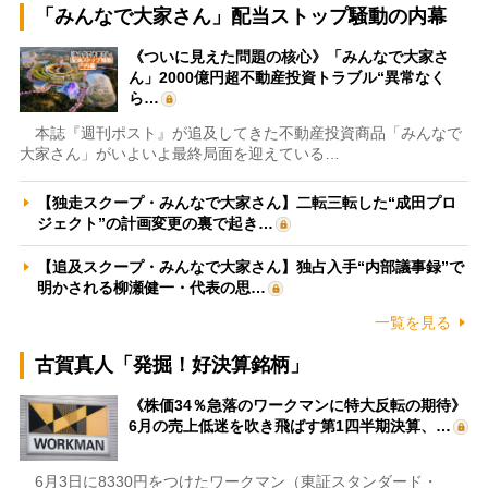
「みんなで大家さん」配当ストップ騒動の内幕
《ついに見えた問題の核心》「みんなで大家さ
ん」2000億円超不動産投資トラブル“異常なく
ら…
本誌『週刊ポスト』が追及してきた不動産投資商品「みんなで
大家さん」がいよいよ最終局面を迎えている…
【独走スクープ・みんなで大家さん】二転三転した“成田プロ
ジェクト”の計画変更の裏で起き…
【追及スクープ・みんなで大家さん】独占入手“内部議事録”で
明かされる柳瀬健一・代表の思…
一覧を見る
古賀真人「発掘！好決算銘柄」
《株価34％急落のワークマンに特大反転の期待》
6月の売上低迷を吹き飛ばす第1四半期決算、…
6月3日に8330円をつけたワークマン（東証スタンダード・