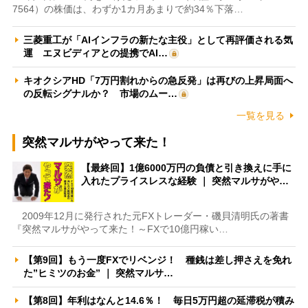
7564）の株価は、わずか1カ月あまりで約34％下落…
三菱重工が「AIインフラの新たな主役」として再評価される気
運 エヌビディアとの提携でAI…
キオクシアHD「7万円割れからの急反発」は再びの上昇局面へ
の反転シグナルか？ 市場のムー…
一覧を見る
突然マルサがやって来た！
【最終回】1億6000万円の負債と引き換えに手に
入れたプライスレスな経験 ｜ 突然マルサがや…
2009年12月に発行された元FXトレーダー・磯貝清明氏の著書
『突然マルサがやって来た！～FXで10億円稼い…
【第9回】もう一度FXでリベンジ！ 種銭は差し押さえを免れ
た”ヒミツのお金” ｜ 突然マルサ…
【第8回】年利はなんと14.6％！ 毎日5万円超の延滞税が積み