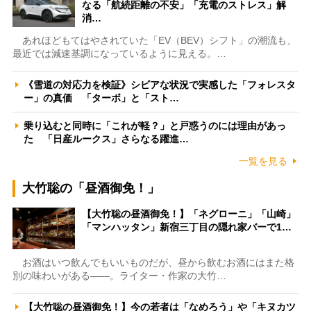
なる「航続距離の不安」「充電のストレス」解
消…
あれほどもてはやされていた「EV（BEV）シフト」の潮流も、
最近では減速基調になっているように見える。…
《雪道の対応力を検証》シビアな状況で実感した「フォレスタ
ー」の真価 「ターボ」と「スト…
乗り込むと同時に「これが軽？」と戸惑うのには理由があっ
た 「日産ルークス」さらなる躍進…
一覧を見る
大竹聡の「昼酒御免！」
【大竹聡の昼酒御免！】「ネグローニ」「山崎」
「マンハッタン」新宿三丁目の隠れ家バーで1…
お酒はいつ飲んでもいいものだが、昼から飲むお酒にはまた格
別の味わいがある――。ライター・作家の大竹…
【大竹聡の昼酒御免！】今の若者は「なめろう」や「キヌカツ