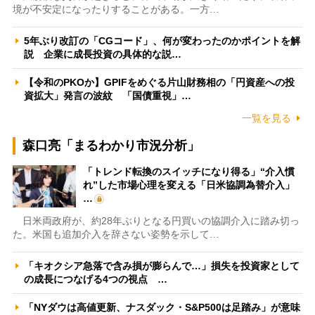
境が不安定になったりすることがある。一方…
5年ぶり改訂の「CGコード」、何が変わったのかポイントを解
説 企業に成長投資の具体的な説…
【令和のPKOか】GPIFをめぐる片山財務相の「円資産への投
資拡大」発言の波紋 「国債重視」…
一覧を見る
森口亮「まるわかり市況分析」
「トレンド転換のスイッチになり得る」“介入慣
れ”した市場心理を変える「日米協調為替介入」
…
日米両政府が、約28年ぶりとなる円買いの協調介入に踏み切っ
た。米国も追加介入を辞さない姿勢を示して…
「キオクシア急落で含み損が膨らんで…」損失を投資家として
の成長につなげる4つの視点 …
「NYダウは高値更新、ナスダック・S&P500は足踏み」が意味