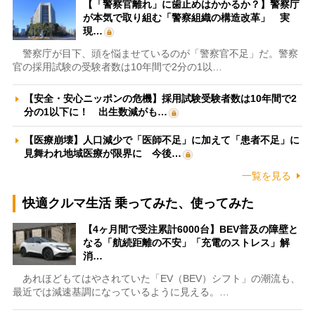
【「警察官離れ」に歯止めはかかるか？】警察庁
が本気で取り組む「警察組織の構造改革」 実
現…
警察庁が目下、頭を悩ませているのが「警察官不足」だ。警察
官の採用試験の受験者数は10年間で2分の1以…
【安全・安心ニッポンの危機】採用試験受験者数は10年間で2
分の1以下に！ 出生数減がも…
【医療崩壊】人口減少で「医師不足」に加えて「患者不足」に
見舞われ地域医療が限界に 今後…
一覧を見る
快適クルマ生活 乗ってみた、使ってみた
【4ヶ月間で受注累計6000台】BEV普及の障壁と
なる「航続距離の不安」「充電のストレス」解
消…
あれほどもてはやされていた「EV（BEV）シフト」の潮流も、
最近では減速基調になっているように見える。…