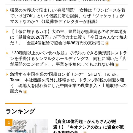
猛暑のお葬式で悩ましい“喪服問題” 女性は「ワンピースを着
ていけばOK」という俗説に潜む誤解、なぜ「ジャケット」が
マストなのか？《1級葬祭ディレクターが解説》
【土俵に埋まるカネ】大の里、豊昇龍が黒星続きの名古屋場所
は「懸賞金2826万円」が下位力士に渡り「今日はみんなで焼肉
だ！」 金星4個配給で協会は年96万円の支出増に
「30種類以上のパン食べ放題」で行列のできる新形態レストラ
ンを手掛けるサンマルクホールディングス 同社に聞いた「店
舗展開のコンセプト」、事業を多角化してもぶれない軸
急増する中国企業の“国籍ロンダリング” SHEIN、TikTok、
Temu…本社機能を海外に移転させ、トランプ関税の回避を狙
う 現地人を隠れ蓑にした中国企業の農業参入・土地取得への
懸念も
ランキング
【資産10億円超・かんちさんが厳
1
選！】「キオクシアの次」に資金が流
れる期待の高…