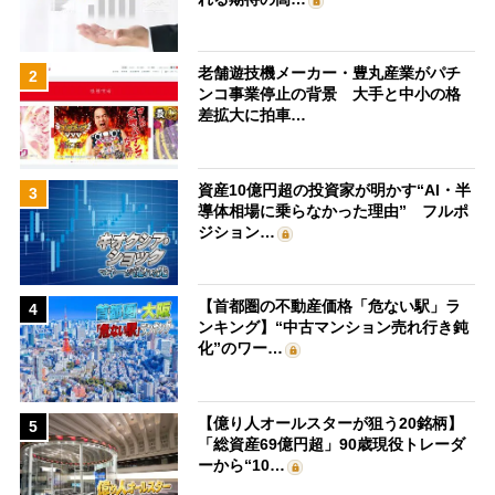
老舗遊技機メーカー・豊丸産業がパチ
2
ンコ事業停止の背景 大手と中小の格
差拡大に拍車…
資産10億円超の投資家が明かす“AI・半
3
導体相場に乗らなかった理由” フルポ
ジション…
【首都圏の不動産価格「危ない駅」ラ
4
ンキング】“中古マンション売れ行き鈍
化”のワー…
【億り人オールスターが狙う20銘柄】
5
「総資産69億円超」90歳現役トレーダ
ーから“10…