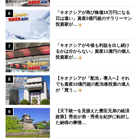
「キオクシアが再び株価10万円になる
6
日は遠い」資産3億円超のサラリーマン
投資家が…
「キオクシアが今後も利益を出し続け
7
るかは分からない」資産11億円の個人
投資家が…
【キオクシアが「配当」導入へ】それ
8
でも資産10億円超の配当株投資の達人
が「買う…
【天下統一を見据えた豊臣兄弟の経済
9
政策】秀吉が弟・秀長を紀伊に転封し
た納得の事情…