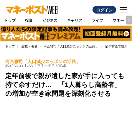
ログイン
トップ
投資
ビジネス
キャリア
ライフ
マネー
トップ
連載・著者
河合雅司「人口減少ニッポンの活路」
定年前後で親が遺
河合雅司「人口減少ニッポンの活路」
2024.08.29 15:00
マネーポストWEB
定年前後で親が遺した家が手に入っても
持て余すだけ… 「1人暮らし高齢者」
の増加が空き家問題を深刻化させる
Loaded
:
96.70%
/
Unmute