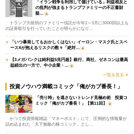
「イラン戦争を利用して儲けている」利益相反と
の批判が強まるトランプファミリーの不正蓄財
疑…
トランプ大統領のファミリー信託が今年1～3月に3000回以上も
の証券取引を行っていたことが明らかになり…
「いつ暴発してもおかしくはない」イーロン・マスク氏とスペ
ースXが抱えるリスクの数々「絶対…
【3メガバンクは純利益5兆円超】銀行、商社、ゼネコンは最高
益続出の一方で、中小企業・…
一覧を見る
投資ノウハウ満載コミック「俺がカブ番長！」
「売り時」を逃さないトレンド見極め術 投資コ
ミック「俺がカブ番長！」【第11回】
かつて投資情報雑誌「マネーポスト」にて、圧倒的な情報量が
詰め込まれた「天下無敵の株コミック」とし…