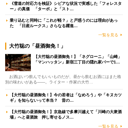
《雪道の対応力を検証》シビアな状況で実感した「フォレスタ
ー」の真価 「ターボ」と「スト…
乗り込むと同時に「これが軽？」と戸惑うのには理由があっ
た 「日産ルークス」さらなる躍進…
一覧を見る
大竹聡の「昼酒御免！」
【大竹聡の昼酒御免！】「ネグローニ」「山崎」
「マンハッタン」新宿三丁目の隠れ家バーで1…
お酒はいつ飲んでもいいものだが、昼から飲むお酒にはまた格
別の味わいがある――。ライター・作家の大竹…
【大竹聡の昼酒御免！】今の若者は「なめろう」や「キヌカツ
ギ」を知らないって本当？ 昔の…
【大竹聡の昼酒御免！】京急線で多摩川越えて「川崎の大衆酒
場」へと昼酒旅 押し寄せるノス…
一覧を見る