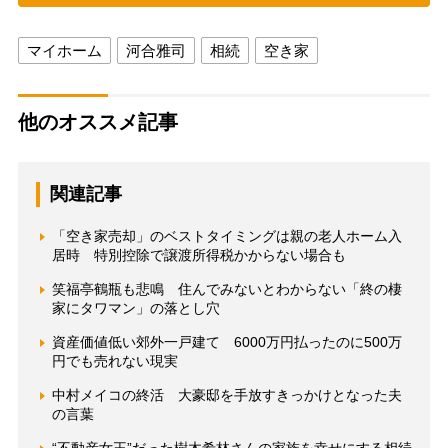
マイホーム
河合雅司
相続
空き家
他のオススメ記事
関連記事
「空き家売却」のベストタイミングは親の老人ホーム入
居時 特別控除で譲渡所得税かからない場合も
笑福亭鶴瓶も悲鳴 住んでみないとわからない「終の棲
家にタワマン」の落とし穴
資産価値低い郊外一戸建て 6000万円払ったのに500万
円でも売れない現実
中村メイコの終活 大豪邸を手放すきっかけとなった夫
の言葉