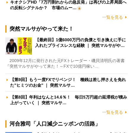
キオクシアHD「7万円割れからの急反発」は再びの上昇局面へ
の反転シグナルか？ 市場のムー…
一覧を見る
突然マルサがやって来た！
【最終回】1億6000万円の負債と引き換えに手に
入れたプライスレスな経験 ｜ 突然マルサがや…
2009年12月に発行された元FXトレーダー・磯貝清明氏の著書
『突然マルサがやって来た！～FXで10億円稼い…
【第9回】もう一度FXでリベンジ！ 種銭は差し押さえを免れ
た”ヒミツのお金” ｜ 突然マルサ…
【第8回】年利はなんと14.6％！ 毎日5万円超の延滞税が積み
上がっていく ｜ 突然マルサ…
一覧を見る
河合雅司「人口減少ニッポンの活路」