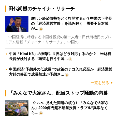
田代尚機のチャイナ・リサーチ
厳しい経済情勢をどう打開するか？中国の下半期
の「経済運営方針」を読み解く 需要不足対策
が…
中国経済に精通する中国株投資の第一人者・田代尚機氏のプレ
ミアム連載「チャイナ・リサーチ」。中国の…
中国「Kimi K3」の衝撃に世界はどう対応するのか？ 米財務
長官が検討する「蒸留を行う中国…
中国経済“予想外の低成長”で政策のテコ入れ必至か 経済運営
方針の修正で成長加速が予想さ…
一覧を見る
「みんなで大家さん」配当ストップ騒動の内幕
《ついに見えた問題の核心》「みんなで大家さ
ん」2000億円超不動産投資トラブル“異常なく
ら…