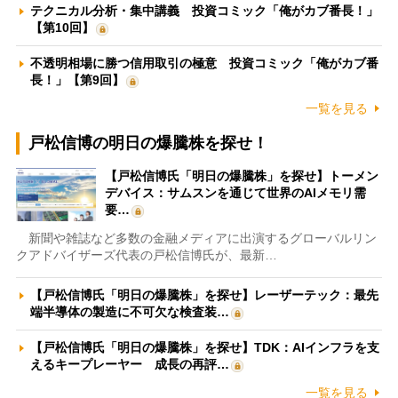
テクニカル分析・集中講義 投資コミック「俺がカブ番長！」
【第10回】
不透明相場に勝つ信用取引の極意 投資コミック「俺がカブ番
長！」【第9回】
一覧を見る
戸松信博の明日の爆騰株を探せ！
【戸松信博氏「明日の爆騰株」を探せ】トーメン
デバイス：サムスンを通じて世界のAIメモリ需
要…
新聞や雑誌など多数の金融メディアに出演するグローバルリン
クアドバイザーズ代表の戸松信博氏が、最新…
【戸松信博氏「明日の爆騰株」を探せ】レーザーテック：最先
端半導体の製造に不可欠な検査装…
【戸松信博氏「明日の爆騰株」を探せ】TDK：AIインフラを支
えるキープレーヤー 成長の再評…
一覧を見る