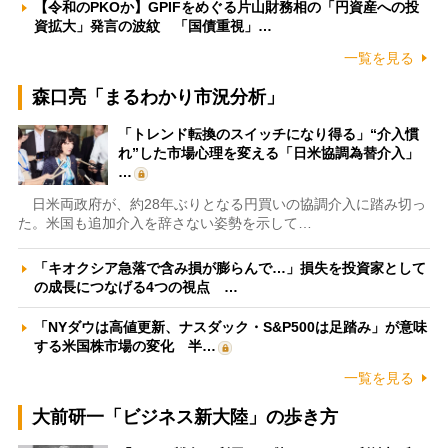
【令和のPKOか】GPIFをめぐる片山財務相の「円資産への投
資拡大」発言の波紋 「国債重視」…
一覧を見る
森口亮「まるわかり市況分析」
「トレンド転換のスイッチになり得る」“介入慣
れ”した市場心理を変える「日米協調為替介入」
…
日米両政府が、約28年ぶりとなる円買いの協調介入に踏み切っ
た。米国も追加介入を辞さない姿勢を示して…
「キオクシア急落で含み損が膨らんで…」損失を投資家として
の成長につなげる4つの視点 …
「NYダウは高値更新、ナスダック・S&P500は足踏み」が意味
する米国株市場の変化 半…
一覧を見る
大前研一「ビジネス新大陸」の歩き方