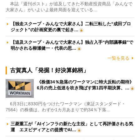
本誌『週刊ポスト』が追及してきた不動産投資商品「みんなで
大家さん」がいよいよ最終局面を迎えている…
【独走スクープ・みんなで大家さん】二転三転した“成田プロ
ジェクト”の計画変更の裏で起き…
【追及スクープ・みんなで大家さん】独占入手“内部議事録”で
明かされる柳瀬健一・代表の思…
一覧を見る
古賀真人「発掘！好決算銘柄」
《株価34％急落のワークマンに特大反転の期待》
6月の売上低迷を吹き飛ばす第1四半期決算、…
6月3日に8330円をつけたワークマン（東証スタンダード・
7564）の株価は、わずか1カ月あまりで約34％下落…
三菱重工が「AIインフラの新たな主役」として再評価される気
運 エヌビディアとの提携でAI…