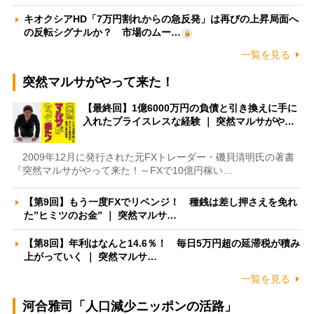
キオクシアHD「7万円割れからの急反発」は再びの上昇局面へ
の反転シグナルか？ 市場のムー…
一覧を見る
突然マルサがやって来た！
【最終回】1億6000万円の負債と引き換えに手に
入れたプライスレスな経験 ｜ 突然マルサがや…
2009年12月に発行された元FXトレーダー・磯貝清明氏の著書
『突然マルサがやって来た！～FXで10億円稼い…
【第9回】もう一度FXでリベンジ！ 種銭は差し押さえを免れ
た”ヒミツのお金” ｜ 突然マルサ…
【第8回】年利はなんと14.6％！ 毎日5万円超の延滞税が積み
上がっていく ｜ 突然マルサ…
一覧を見る
河合雅司「人口減少ニッポンの活路」