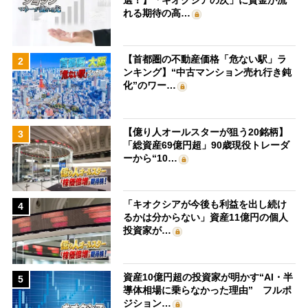
れる期待の高…
【首都圏の不動産価格「危ない駅」ラ
2
ンキング】“中古マンション売れ行き鈍
化”のワー…
【億り人オールスターが狙う20銘柄】
3
「総資産69億円超」90歳現役トレーダ
ーから“10…
「キオクシアが今後も利益を出し続け
4
るかは分からない」資産11億円の個人
投資家が…
資産10億円超の投資家が明かす“AI・半
5
導体相場に乗らなかった理由” フルポ
ジション…