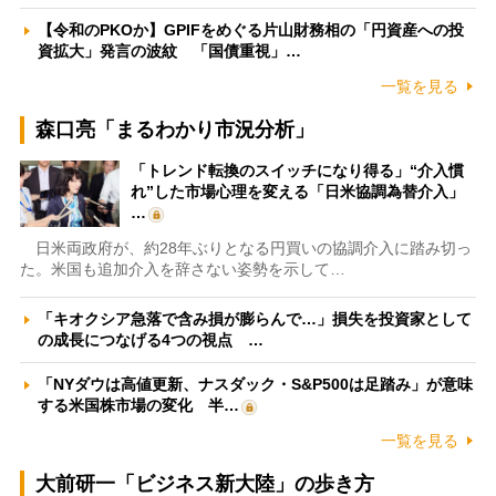
【令和のPKOか】GPIFをめぐる片山財務相の「円資産への投
資拡大」発言の波紋 「国債重視」…
一覧を見る
森口亮「まるわかり市況分析」
「トレンド転換のスイッチになり得る」“介入慣
れ”した市場心理を変える「日米協調為替介入」
…
日米両政府が、約28年ぶりとなる円買いの協調介入に踏み切っ
た。米国も追加介入を辞さない姿勢を示して…
「キオクシア急落で含み損が膨らんで…」損失を投資家として
の成長につなげる4つの視点 …
「NYダウは高値更新、ナスダック・S&P500は足踏み」が意味
する米国株市場の変化 半…
一覧を見る
大前研一「ビジネス新大陸」の歩き方