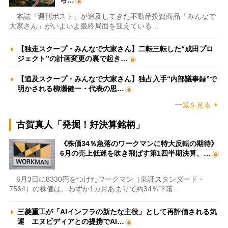
ら…
本誌『週刊ポスト』が追及してきた不動産投資商品「みんなで
大家さん」がいよいよ最終局面を迎えている…
【独走スクープ・みんなで大家さん】二転三転した“成田プロ
ジェクト”の計画変更の裏で起き…
【追及スクープ・みんなで大家さん】独占入手“内部議事録”で
明かされる柳瀬健一・代表の思…
一覧を見る
古賀真人「発掘！好決算銘柄」
《株価34％急落のワークマンに特大反転の期待》
6月の売上低迷を吹き飛ばす第1四半期決算、…
6月3日に8330円をつけたワークマン（東証スタンダード・
7564）の株価は、わずか1カ月あまりで約34％下落…
三菱重工が「AIインフラの新たな主役」として再評価される気
運 エヌビディアとの提携でAI…