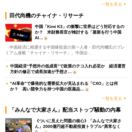
一覧を見る
田代尚機のチャイナ・リサーチ
中国「Kimi K3」の衝撃に世界はどう対応するの
か？ 米財務長官が検討する「蒸留を行う中国
AI…
中国経済に精通する中国株投資の第一人者・田代尚機氏のプレ
ミアム連載「チャイナ・リサーチ」。中国企…
中国経済“予想外の低成長”で政策のテコ入れ必至か 経済運営
方針の修正で成長加速が予想さ…
“AI革命”で爆発的な需要拡大が見込まれる「CXO」とは何
か？ 高い競争力を持つ中国の医薬品…
一覧を見る
「みんなで大家さん」配当ストップ騒動の内幕
《ついに見えた問題の核心》「みんなで大家さ
ん」2000億円超不動産投資トラブル“異常なく