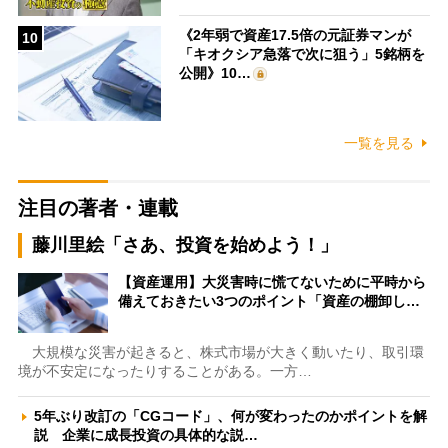
《2年弱で資産17.5倍の元証券マンが
10
「キオクシア急落で次に狙う」5銘柄を
公開》10…
一覧を見る
注目の著者・連載
藤川里絵「さあ、投資を始めよう！」
【資産運用】大災害時に慌てないために平時から
備えておきたい3つのポイント「資産の棚卸し…
大規模な災害が起きると、株式市場が大きく動いたり、取引環
境が不安定になったりすることがある。一方…
5年ぶり改訂の「CGコード」、何が変わったのかポイントを解
説 企業に成長投資の具体的な説…