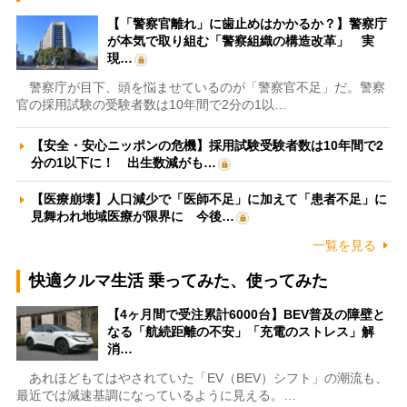
【「警察官離れ」に歯止めはかかるか？】警察庁
が本気で取り組む「警察組織の構造改革」 実
現…
警察庁が目下、頭を悩ませているのが「警察官不足」だ。警察
官の採用試験の受験者数は10年間で2分の1以…
【安全・安心ニッポンの危機】採用試験受験者数は10年間で2
分の1以下に！ 出生数減がも…
【医療崩壊】人口減少で「医師不足」に加えて「患者不足」に
見舞われ地域医療が限界に 今後…
一覧を見る
快適クルマ生活 乗ってみた、使ってみた
【4ヶ月間で受注累計6000台】BEV普及の障壁と
なる「航続距離の不安」「充電のストレス」解
消…
あれほどもてはやされていた「EV（BEV）シフト」の潮流も、
最近では減速基調になっているように見える。…