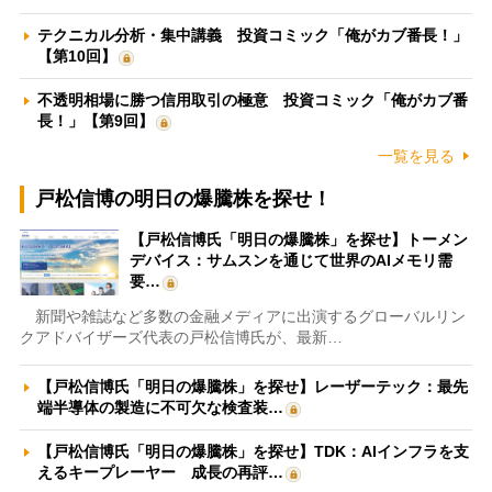
テクニカル分析・集中講義 投資コミック「俺がカブ番長！」
【第10回】
不透明相場に勝つ信用取引の極意 投資コミック「俺がカブ番
長！」【第9回】
一覧を見る
戸松信博の明日の爆騰株を探せ！
【戸松信博氏「明日の爆騰株」を探せ】トーメン
デバイス：サムスンを通じて世界のAIメモリ需
要…
新聞や雑誌など多数の金融メディアに出演するグローバルリン
クアドバイザーズ代表の戸松信博氏が、最新…
【戸松信博氏「明日の爆騰株」を探せ】レーザーテック：最先
端半導体の製造に不可欠な検査装…
【戸松信博氏「明日の爆騰株」を探せ】TDK：AIインフラを支
えるキープレーヤー 成長の再評…