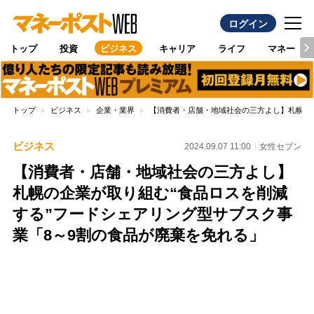
ログイン
トップ
投資
ビジネス
キャリア
ライフ
マネー
トップ
ビジネス
企業・業界
【消費者・店舗・地域社会の三方よし】札幌の企
ビジネス
2024.09.07 11:00
女性セブン
【消費者・店舗・地域社会の三方よし】
札幌の企業が取り組む“食品ロスを削減
する”フードシェアリング型サブスク事
業「8～9割の食品が廃棄を免れる」
Loaded
:
100.00%
/
Unmute