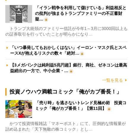
「イラン戦争を利用して儲けている」利益相反と
の批判が強まるトランプファミリーの不正蓄財
疑…
トランプ大統領のファミリー信託が今年1～3月に3000回以上も
の証券取引を行っていたことが明らかになり…
「いつ暴発してもおかしくはない」イーロン・マスク氏とスペ
ースXが抱えるリスクの数々「絶対…
【3メガバンクは純利益5兆円超】銀行、商社、ゼネコンは最高
益続出の一方で、中小企業・…
一覧を見る
投資ノウハウ満載コミック「俺がカブ番長！」
「売り時」を逃さないトレンド見極め術 投資コ
ミック「俺がカブ番長！」【第11回】
かつて投資情報雑誌「マネーポスト」にて、圧倒的な情報量が
詰め込まれた「天下無敵の株コミック」とし…