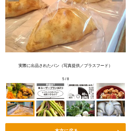
実際に出品されたパン（写真提供／プラスフード）
実
5
/
8
本文に戻る