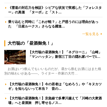
《雪道の対応力を検証》シビアな状況で実感した「フォレスタ
ー」の真価 「ターボ」と「スト…
乗り込むと同時に「これが軽？」と戸惑うのには理由があっ
た 「日産ルークス」さらなる躍進…
一覧を見る
大竹聡の「昼酒御免！」
【大竹聡の昼酒御免！】「ネグローニ」「山崎」
「マンハッタン」新宿三丁目の隠れ家バーで1…
お酒はいつ飲んでもいいものだが、昼から飲むお酒にはまた格
別の味わいがある――。ライター・作家の大竹…
【大竹聡の昼酒御免！】今の若者は「なめろう」や「キヌカツ
ギ」を知らないって本当？ 昔の…
【大竹聡の昼酒御免！】京急線で多摩川越えて「川崎の大衆酒
場」へと昼酒旅 押し寄せるノス…