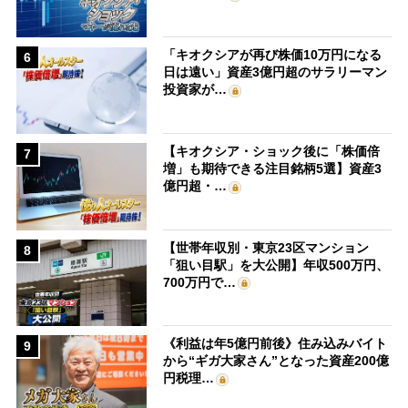
「キオクシアが再び株価10万円になる
6
日は遠い」資産3億円超のサラリーマン
投資家が…
【キオクシア・ショック後に「株価倍
7
増」も期待できる注目銘柄5選】資産3
億円超・…
【世帯年収別・東京23区マンション
8
「狙い目駅」を大公開】年収500万円、
700万円で…
《利益は年5億円前後》住み込みバイト
9
から“ギガ大家さん”となった資産200億
円税理…