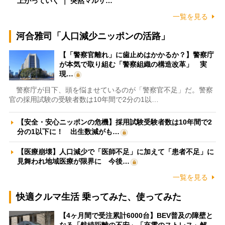
上がっていく ｜ 突然マルサ…
一覧を見る
河合雅司「人口減少ニッポンの活路」
【「警察官離れ」に歯止めはかかるか？】警察庁
が本気で取り組む「警察組織の構造改革」 実
現…
警察庁が目下、頭を悩ませているのが「警察官不足」だ。警察
官の採用試験の受験者数は10年間で2分の1以…
【安全・安心ニッポンの危機】採用試験受験者数は10年間で2
分の1以下に！ 出生数減がも…
【医療崩壊】人口減少で「医師不足」に加えて「患者不足」に
見舞われ地域医療が限界に 今後…
一覧を見る
快適クルマ生活 乗ってみた、使ってみた
【4ヶ月間で受注累計6000台】BEV普及の障壁と
なる「航続距離の不安」「充電のストレス」解