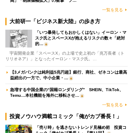
高」「制限値幅拡大」の衝撃 フ…
一覧を見る
大前研一「ビジネス新大陸」の歩き方
「いつ暴発してもおかしくはない」イーロン・マ
スク氏とスペースXが抱えるリスクの数々「絶対
的…
宇宙開発企業「スペースX」の上場で史上初の「兆万長者（ト
リリオネア）」となったイーロン・マスク氏。…
【3メガバンクは純利益5兆円超】銀行、商社、ゼネコンは最高
益続出の一方で、中小企業・…
急増する中国企業の“国籍ロンダリング” SHEIN、TikTok、
Temu…本社機能を海外に移転させ…
一覧を見る
投資ノウハウ満載コミック「俺がカブ番長！」
「売り時」を逃さないトレンド見極め術 投資コ
ミック「俺がカブ番長！」【第11回】