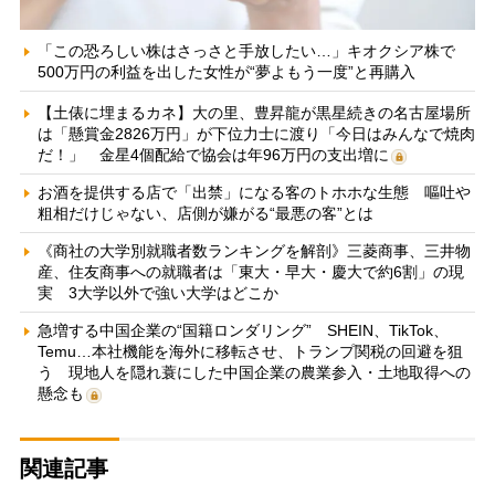
「この恐ろしい株はさっさと手放したい…」キオクシア株で
500万円の利益を出した女性が“夢よもう一度”と再購入
【土俵に埋まるカネ】大の里、豊昇龍が黒星続きの名古屋場所
は「懸賞金2826万円」が下位力士に渡り「今日はみんなで焼肉
だ！」 金星4個配給で協会は年96万円の支出増に
お酒を提供する店で「出禁」になる客のトホホな生態 嘔吐や
粗相だけじゃない、店側が嫌がる“最悪の客”とは
《商社の大学別就職者数ランキングを解剖》三菱商事、三井物
産、住友商事への就職者は「東大・早大・慶大で約6割」の現
実 3大学以外で強い大学はどこか
急増する中国企業の“国籍ロンダリング” SHEIN、TikTok、
Temu…本社機能を海外に移転させ、トランプ関税の回避を狙
う 現地人を隠れ蓑にした中国企業の農業参入・土地取得への
懸念も
関連記事