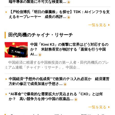
端半導体の製造に不可欠な検査装…
【戸松信博氏「明日の爆騰株」を探せ】TDK：AIインフラを支
えるキープレーヤー 成長の再評…
一覧を見る
田代尚機のチャイナ・リサーチ
中国「Kimi K3」の衝撃に世界はどう対応するの
か？ 米財務長官が検討する「蒸留を行う中国
AI…
中国経済に精通する中国株投資の第一人者・田代尚機氏のプレ
ミアム連載「チャイナ・リサーチ」。中国企…
中国経済“予想外の低成長”で政策のテコ入れ必至か 経済運営
方針の修正で成長加速が予想さ…
“AI革命”で爆発的な需要拡大が見込まれる「CXO」とは何
か？ 高い競争力を持つ中国の医薬品…
一覧を見る