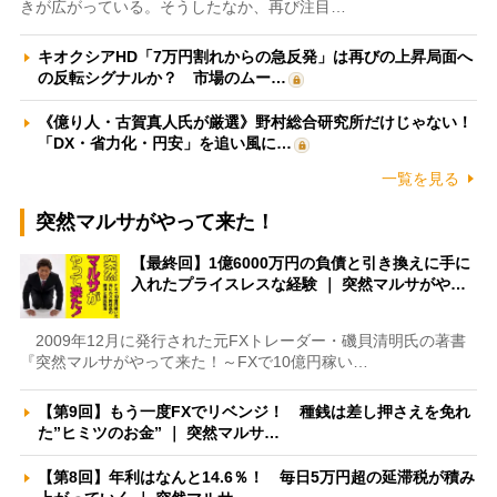
きが広がっている。そうしたなか、再び注目…
キオクシアHD「7万円割れからの急反発」は再びの上昇局面へ
の反転シグナルか？ 市場のムー…
《億り人・古賀真人氏が厳選》野村総合研究所だけじゃない！
「DX・省力化・円安」を追い風に…
一覧を見る
突然マルサがやって来た！
【最終回】1億6000万円の負債と引き換えに手に
入れたプライスレスな経験 ｜ 突然マルサがや…
2009年12月に発行された元FXトレーダー・磯貝清明氏の著書
『突然マルサがやって来た！～FXで10億円稼い…
【第9回】もう一度FXでリベンジ！ 種銭は差し押さえを免れ
た”ヒミツのお金” ｜ 突然マルサ…
【第8回】年利はなんと14.6％！ 毎日5万円超の延滞税が積み