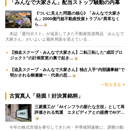
「みんなで大家さん」配当ストップ騒動の内幕
《ついに見えた問題の核心》「みんなで大家さ
ん」2000億円超不動産投資トラブル“異常なく
ら…
本誌『週刊ポスト』が追及してきた不動産投資商品「みんなで
大家さん」がいよいよ最終局面を迎えている…
【独走スクープ・みんなで大家さん】二転三転した“成田プロ
ジェクト”の計画変更の裏で起き…
【追及スクープ・みんなで大家さん】独占入手“内部議事録”で
明かされる柳瀬健一・代表の思…
一覧を見る
古賀真人「発掘！好決算銘柄」
三菱重工が「AIインフラの新たな主役」として再
評価される気運 エヌビディアとの提携でAIデ…
今年の株式市場を牽引してきたAI・半導体関連株に、調整の動