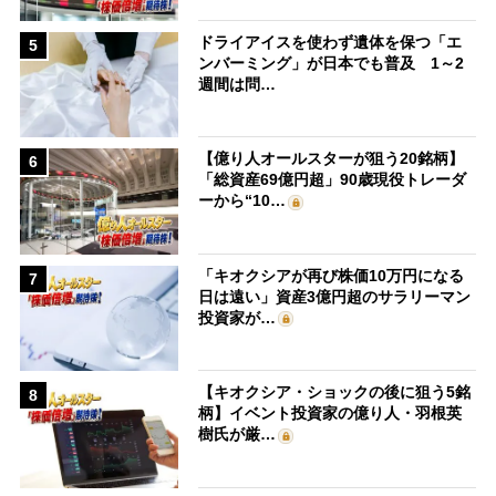
ドライアイスを使わず遺体を保つ「エ
5
ンバーミング」が日本でも普及 1～2
週間は問…
【億り人オールスターが狙う20銘柄】
6
「総資産69億円超」90歳現役トレーダ
ーから“10…
「キオクシアが再び株価10万円になる
7
日は遠い」資産3億円超のサラリーマン
投資家が…
【キオクシア・ショックの後に狙う5銘
8
柄】イベント投資家の億り人・羽根英
樹氏が厳…