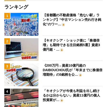
ランキング
【首都圏の不動産価格「危ない駅」ラ
1
ンキング】“中古マンション売れ行き鈍
化”のワー…
【キオクシア・ショック後に「株価倍
2
増」も期待できる注目銘柄5選】資産3
億円超・…
《200万円→資産10億円超の
3
DAIBOUCHOU氏が「年末までに株価倍
増期待」の5銘柄を公…
「キオクシアが今後も利益を出し続け
4
るかは分からない」資産11億円の個人
投資家が…