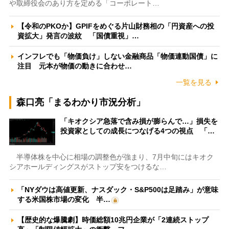
や取締役会のあり方を定める「コーポレート…
【令和のPKOか】GPIFをめぐる片山財務相の「円資産への投
資拡大」発言の波紋 「国債重視」…
インフレでも「物価負け」しない金融商品「物価連動国債」に
注目 元本が物価の動きに合わせ…
一覧を見る
森口亮「まるわかり市況分析」
「キオクシア急落で含み損が膨らんで…」損失を
投資家としての成長につなげる4つの視点 「…
半導体株を中心に相場の調整色が強まり、7月中旬にはキオク
シアホールディングスがストップ安をつけるな…
「NYダウは高値更新、ナスダック・S&P500は足踏み」が意味
する米国株市場の変化 半…
【歴史的な爆騰劇】時価総額10兆円企業が「2連続ストップ