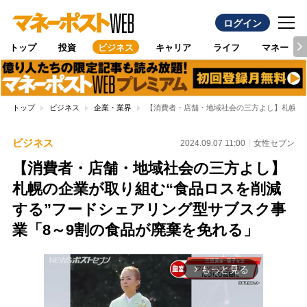
ログイン
トップ
投資
ビジネス
キャリア
ライフ
マネー
トップ
ビジネス
企業・業界
【消費者・店舗・地域社会の三方よし】札幌の企
ビジネス
2024.09.07 11:00
女性セブン
【消費者・店舗・地域社会の三方よし】
札幌の企業が取り組む“食品ロスを削減
する”フードシェアリング型サブスク事
業「8～9割の食品が廃棄を免れる」
もっと見る
arrow_forward_ios