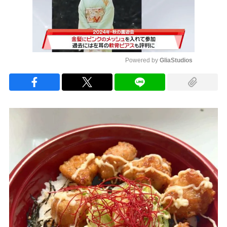
Powered by 
GliaStudios
Mute