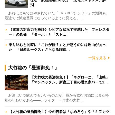
消…
あれほどもてはやされていた「EV（BEV）シフト」の潮流も、
最近では減速基調になっているように見える。…
《雪道の対応力を検証》シビアな状況で実感した「フォレスタ
ー」の真価 「ターボ」と「スト…
乗り込むと同時に「これが軽？」と戸惑うのには理由があっ
た 「日産ルークス」さらなる躍進…
一覧を見る
大竹聡の「昼酒御免！」
【大竹聡の昼酒御免！】「ネグローニ」「山崎」
「マンハッタン」新宿三丁目の隠れ家バーで1…
お酒はいつ飲んでもいいものだが、昼から飲むお酒にはまた格
別の味わいがある――。ライター・作家の大竹…
【大竹聡の昼酒御免！】今の若者は「なめろう」や「キヌカツ