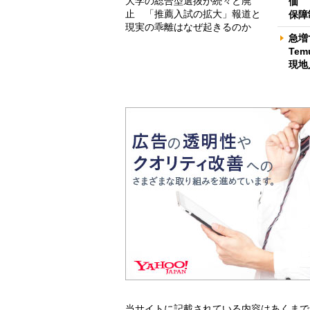
大学の総合型選抜が続々と廃
価 
止 「推薦入試の拡大」報道と
保障
現実の乖離はなぜ起きるのか
急増
Te
現地
当サイトに記載されている内容はあくまで