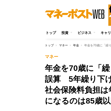
トップ
投資
ビジネス
キャリ
トップ
マネー
年金
マネー
年金を70歳に「
誤算 5年繰り下げ
社会保険料負担は
になるのは85歳