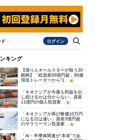
ンド
ログイン
ンキング
【億り人オールスターが狙う20
銘柄】「総資産69億円超」90歳
現役トレーダーから“1…
「キオクシアが今後も利益を出
し続けるかは分からない」資産
11億円の個人投資家…
「キオクシアが再び株価10万円
になる日は遠い」資産3億円超
のサラリーマン投資家…
「AI・半導体関連が“本命”であ