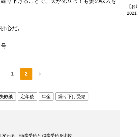
繰り下げることで、夫が先立っても妻の収入を
【お
202
肝心だ。
日号
1
2
失敗談
定年後
年金
繰り下げ受給
変わる 65歳受給と70歳受給を比較