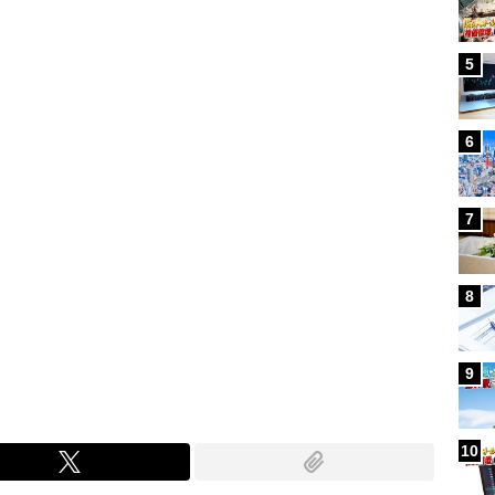
Loaded
:
97.10%
/
5
6
7
8
9
10