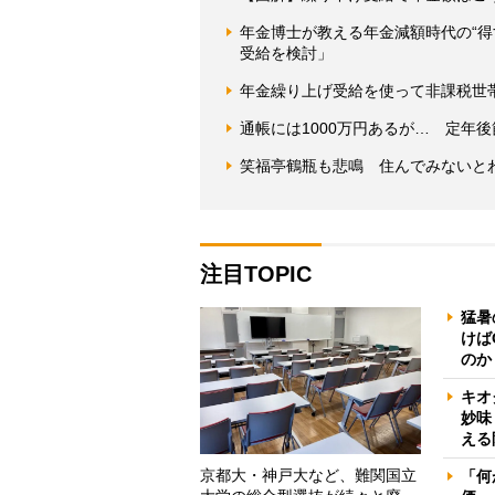
年金博士が教える年金減額時代の“
受給を検討」
年金繰り上げ受給を使って非課税世
通帳には1000万円あるが… 定年
笑福亭鶴瓶も悲鳴 住んでみないと
注目TOPIC
猛暑
けば
のか
キオ
妙味
える
京都大・神戸大など、難関国立
「何