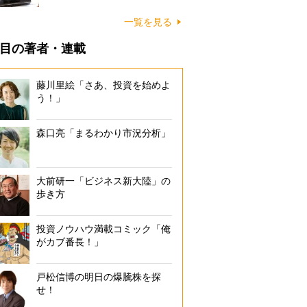
一覧を見る
目の著者・連載
藤川里絵「さあ、投資を始めよ
う！」
森口亮「まるわかり市況分析」
大前研一「ビジネス新大陸」の
歩き方
投資ノウハウ満載コミック「俺
がカブ番長！」
戸松信博の明日の爆騰株を探
せ！