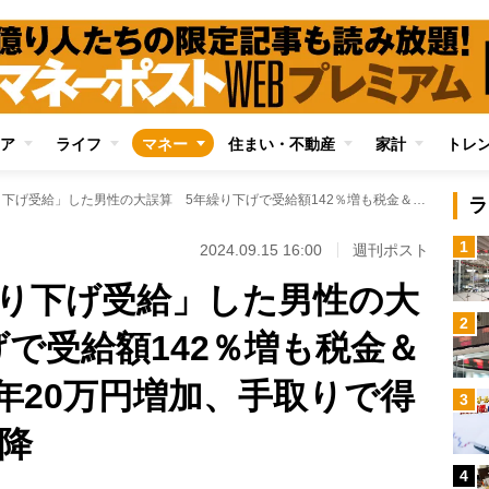
ア
ライフ
マネー
住まい・不動産
家計
トレ
年金を70歳に「繰り下げ受給」した男性の大誤算 5年繰り下げで受給額142％増も税金＆社会保険料負担は年20万円増加、手取りで得になるのは85歳以降
ラ
1
2024.09.15 16:00
週刊ポスト
繰り下げ受給」した男性の大
2
で受給額142％増も税金＆
年20万円増加、手取りで得
3
以降
4