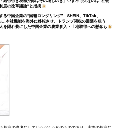
「給付付き税額控除はその場しのぎ」いま不可欠なのは“社会
制度の改革議論”と指摘
する中国企業の“国籍ロンダリング” SHEIN、TikTok、
mu…本社機能を海外に移転させ、トランプ関税の回避を狙う
人を隠れ蓑にした中国企業の農業参入・土地取得への懸念も
も投資の参考にしていただくためのものであり、実際の投資に