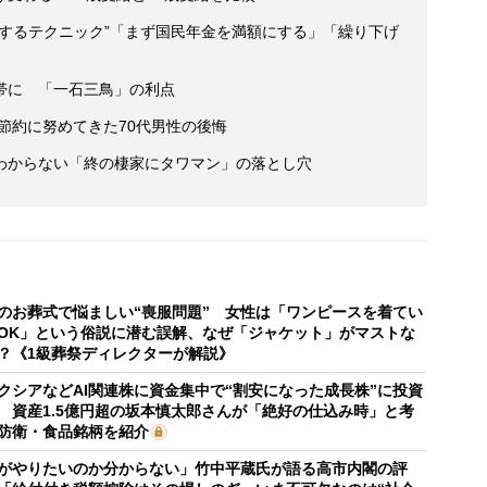
得するテクニック”「まず国民年金を満額にする」「繰り下げ
帯に 「一石三鳥」の利点
後節約に努めてきた70代男性の後悔
わからない「終の棲家にタワマン」の落とし穴
のお葬式で悩ましい“喪服問題” 女性は「ワンピースを着てい
OK」という俗説に潜む誤解、なぜ「ジャケット」がマストな
？《1級葬祭ディレクターが解説》
クシアなどAI関連株に資金集中で“割安になった成長株”に投資
 資産1.5億円超の坂本慎太郎さんが「絶好の仕込み時」と考
防衛・食品銘柄を紹介
がやりたいのか分からない」竹中平蔵氏が語る高市内閣の評