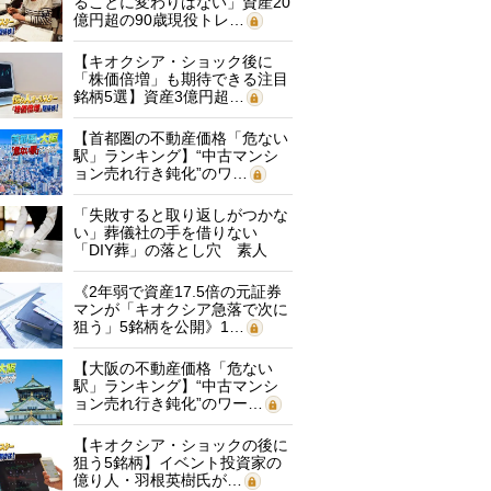
ることに変わりはない」資産20
億円超の90歳現役トレ…
【キオクシア・ショック後に
「株価倍増」も期待できる注目
銘柄5選】資産3億円超…
【首都圏の不動産価格「危ない
駅」ランキング】“中古マンシ
ョン売れ行き鈍化”のワ…
「失敗すると取り返しがつかな
い」葬儀社の手を借りない
「DIY葬」の落とし穴 素人
に…
《2年弱で資産17.5倍の元証券
マンが「キオクシア急落で次に
狙う」5銘柄を公開》1…
【大阪の不動産価格「危ない
駅」ランキング】“中古マンシ
ョン売れ行き鈍化”のワー…
【キオクシア・ショックの後に
狙う5銘柄】イベント投資家の
億り人・羽根英樹氏が…