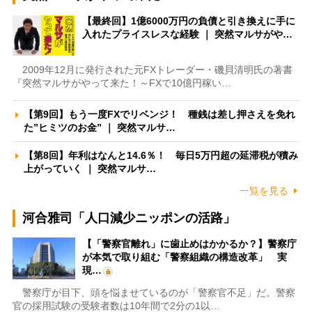
【最終回】1億6000万円の負債と引き換えに手に
入れたプライスレスな経験 ｜ 突然マルサがや…
2009年12月に発行された元FXトレーダー・磯貝清明氏の著書
『突然マルサがやって来た！～FXで10億円稼い…
【第9回】もう一度FXでリベンジ！ 種銭は差し押さえを免れ
た”ヒミツのお金” ｜ 突然マルサ…
【第8回】年利はなんと14.6％！ 毎日5万円超の延滞税が積み
上がっていく ｜ 突然マルサ…
一覧を見る
河合雅司「人口減少ニッポンの活路」
【「警察官離れ」に歯止めはかかるか？】警察庁
が本気で取り組む「警察組織の構造改革」 実
現…
警察庁が目下、頭を悩ませているのが「警察官不足」だ。警察
官の採用試験の受験者数は10年間で2分の1以…