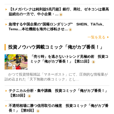
【3メガバンクは純利益5兆円超】銀行、商社、ゼネコンは最高
益続出の一方で、中小企業・…
急増する中国企業の“国籍ロンダリング” SHEIN、TikTok、
Temu…本社機能を海外に移転させ…
一覧を見る
投資ノウハウ満載コミック「俺がカブ番長！」
「売り時」を逃さないトレンド見極め術 投資コ
ミック「俺がカブ番長！」【第11回】
かつて投資情報雑誌「マネーポスト」にて、圧倒的な情報量が
詰め込まれた「天下無敵の株コミック」とし…
テクニカル分析・集中講義 投資コミック「俺がカブ番長！」
【第10回】
不透明相場に勝つ信用取引の極意 投資コミック「俺がカブ番
長！」【第9回】