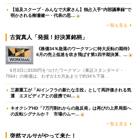
【追及スクープ・みんなで大家さん】独占入手“内部議事録”で
明かされる柳瀬健一・代表の思…
一覧を見る
古賀真人「発掘！好決算銘柄」
《株価34％急落のワークマンに特大反転の期待》
6月の売上低迷を吹き飛ばす第1四半期決算、…
6月3日に8330円をつけたワークマン（東証スタンダード・
7564）の株価は、わずか1カ月あまりで約34％下落…
三菱重工が「AIインフラの新たな主役」として再評価される気
運 エヌビディアとの提携でAI…
キオクシアHD「7万円割れからの急反発」は再びの上昇局面へ
の反転シグナルか？ 市場のムー…
一覧を見る
突然マルサがやって来た！