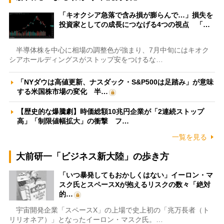
「キオクシア急落で含み損が膨らんで…」損失を
投資家としての成長につなげる4つの視点 「…
半導体株を中心に相場の調整色が強まり、7月中旬にはキオク
シアホールディングスがストップ安をつけるな…
「NYダウは高値更新、ナスダック・S&P500は足踏み」が意味
する米国株市場の変化 半…
【歴史的な爆騰劇】時価総額10兆円企業が「2連続ストップ
高」「制限値幅拡大」の衝撃 フ…
一覧を見る
大前研一「ビジネス新大陸」の歩き方
「いつ暴発してもおかしくはない」イーロン・マ
スク氏とスペースXが抱えるリスクの数々「絶対
的…
宇宙開発企業「スペースX」の上場で史上初の「兆万長者（ト
リリオネア）」となったイーロン・マスク氏。…