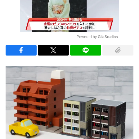
Powered by 
GliaStudios
Mute