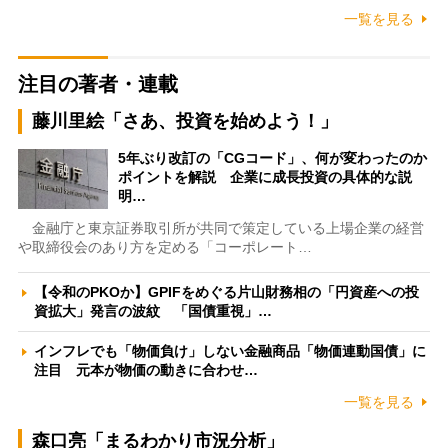
一覧を見る
注目の著者・連載
藤川里絵「さあ、投資を始めよう！」
5年ぶり改訂の「CGコード」、何が変わったのか
ポイントを解説 企業に成長投資の具体的な説
明…
金融庁と東京証券取引所が共同で策定している上場企業の経営
や取締役会のあり方を定める「コーポレート…
【令和のPKOか】GPIFをめぐる片山財務相の「円資産への投
資拡大」発言の波紋 「国債重視」…
インフレでも「物価負け」しない金融商品「物価連動国債」に
注目 元本が物価の動きに合わせ…
一覧を見る
森口亮「まるわかり市況分析」