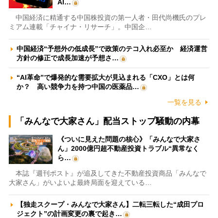
AI…
中国経済に精通する中国株投資の第一人者・田代尚機氏のプレ
ミアム連載「チャイナ・リサーチ」。中国企…
中国経済“予想外の低成長”で政策のテコ入れ必至か 経済運営
方針の修正で成長加速が予想さ…
“AI革命”で爆発的な需要拡大が見込まれる「CXO」とは何
か？ 高い競争力を持つ中国の医薬品…
一覧を見る
「みんなで大家さん」配当ストップ騒動の内幕
《ついに見えた問題の核心》「みんなで大家さ
ん」2000億円超不動産投資トラブル“異常なく
ら…
本誌『週刊ポスト』が追及してきた不動産投資商品「みんなで
大家さん」がいよいよ最終局面を迎えている…
【独走スクープ・みんなで大家さん】二転三転した“成田プロ
ジェクト”の計画変更の裏で起き…