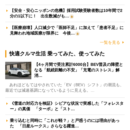
【安全・安心ニッポンの危機】採用試験受験者数は10年間で2
分の1以下に！ 出生数減がも…
【医療崩壊】人口減少で「医師不足」に加えて「患者不足」に
見舞われ地域医療が限界に 今後…
一覧を見る
快適クルマ生活 乗ってみた、使ってみた
【4ヶ月間で受注累計6000台】BEV普及の障壁と
なる「航続距離の不安」「充電のストレス」解
消…
あれほどもてはやされていた「EV（BEV）シフト」の潮流も、
最近では減速基調になっているように見える。…
《雪道の対応力を検証》シビアな状況で実感した「フォレスタ
ー」の真価 「ターボ」と「スト…
乗り込むと同時に「これが軽？」と戸惑うのには理由があっ
た 「日産ルークス」さらなる躍進…