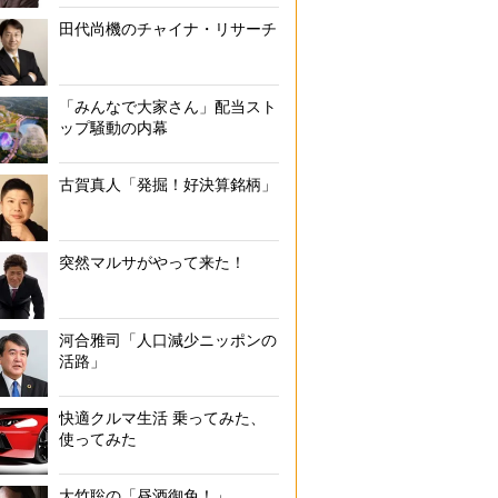
田代尚機のチャイナ・リサーチ
「みんなで大家さん」配当スト
ップ騒動の内幕
古賀真人「発掘！好決算銘柄」
突然マルサがやって来た！
河合雅司「人口減少ニッポンの
活路」
快適クルマ生活 乗ってみた、
使ってみた
大竹聡の「昼酒御免！」