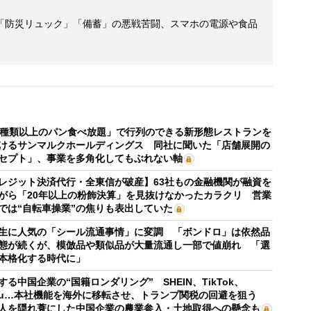
「防災リュック」「備蓄」の悪戦苦闘、スマホの電源や食品
0種類以上のパン食べ放題」で行列のできる新形態レストランを
けるサンマルクホールディングス 同社に聞いた「店舗展開の
セプト」、事業を多角化してもぶれない軸
レジット決済代行・全東信が破産】63社もの金融機関が融資を
がら「20年以上の粉飾決算」を見抜けなかったカラクリ 営業
では“自転車操業”の焦りも表出していた
生に人気の「シール流通事情」に変調 「ボンドロ」は依然品
態が続くが、模倣品や類似品が大量流通し一部で値崩れ 「選
本格化する時代に」
する中国企業の“国籍ロンダリング” SHEIN、TikTok、
mu…本社機能を海外に移転させ、トランプ関税の回避を狙う
人を隠れ蓑にした中国企業の農業参入・土地取得への懸念も