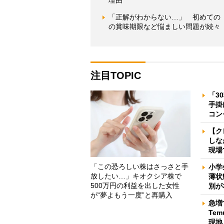
理由
「正解がわからない…」 初めての
の賞味期限など悩ましい問題が続々
注目TOPIC
「3
手掛
コン
【ク
しな
現場
「この恐ろしい株はさっさと手
小学
放したい…」キオクシア株で
薄状
500万円の利益を出した女性
別が
が“夢よもう一度”と再購入
急増
Te
現地