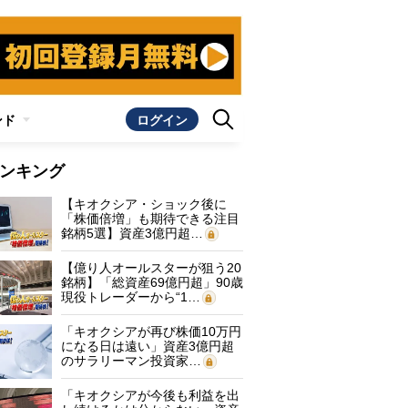
ンド
ログイン
ンキング
【キオクシア・ショック後に
「株価倍増」も期待できる注目
銘柄5選】資産3億円超…
【億り人オールスターが狙う20
銘柄】「総資産69億円超」90歳
現役トレーダーから“1…
「キオクシアが再び株価10万円
になる日は遠い」資産3億円超
のサラリーマン投資家…
「キオクシアが今後も利益を出