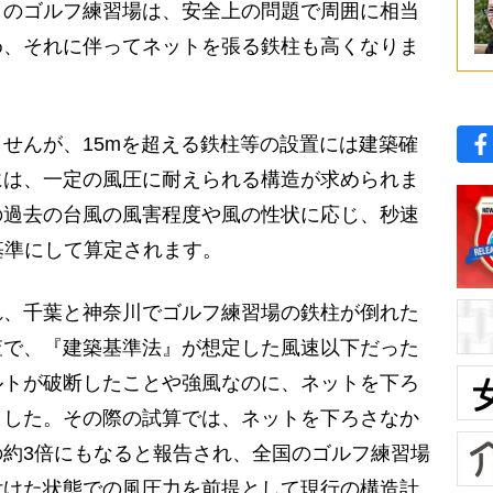
のゴルフ練習場は、安全上の問題で周囲に相当
め、それに伴ってネットを張る鉄柱も高くなりま
せんが、15mを超える鉄柱等の設置には建築確
には、一定の風圧に耐えられる構造が求められま
の過去の台風の風害程度や風の性状に応じ、秒速
を基準にして算定されます。
、千葉と神奈川でゴルフ練習場の鉄柱が倒れた
査で、『建築基準法』が想定した風速以下だった
ルトが破断したことや強風なのに、ネットを下ろ
ました。その際の試算では、ネットを下ろさなか
約3倍にもなると報告され、全国のゴルフ練習場
付けた状態での風圧力を前提として現行の構造計