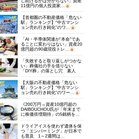
し続けるかは分からない」資産
11億円の個人投資家…
【首都圏の不動産価格「危ない
駅」ランキング】“中古マンシ
ョン売れ行き鈍化”のワ…
「AI・半導体関連が“本命”であ
ることに変わりはない」資産20
億円超の90歳現役トレ…
「失敗すると取り返しがつかな
い」葬儀社の手を借りない
「DIY葬」の落とし穴 素人
に…
【大阪の不動産価格「危ない
駅」ランキング】“中古マンシ
ョン売れ行き鈍化”のワー…
《200万円→資産10億円超の
DAIBOUCHOU氏が「年末まで
に株価倍増期待」の5銘柄を…
ドライアイスを使わず遺体を保
つ「エンバーミング」が日本で
も普及 1～2週間は…