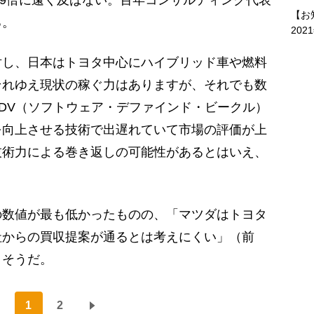
4.9倍に遠く及ばない。百年コンサルティング代表
【お
る。
202
対し、日本はトヨタ中心にハイブリッド車や燃料
それゆえ現状の稼ぐ力はありますが、それでも数
DV（ソフトウェア・デファインド・ビークル）
を向上させる技術で出遅れていて市場の評価が上
技術力による巻き返しの可能性があるとはいえ、
数値が最も低かったものの、「マツダはトヨタ
社からの買収提案が通るとは考えにくい」（前
りそうだ。
1
2