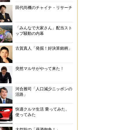
田代尚機のチャイナ・リサーチ
「みんなで大家さん」配当スト
ップ騒動の内幕
古賀真人「発掘！好決算銘柄」
突然マルサがやって来た！
河合雅司「人口減少ニッポンの
活路」
快適クルマ生活 乗ってみた、
使ってみた
大竹聡の「昼酒御免！」