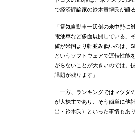
トヨタの9.6倍は、米テスラの5
で経済評論家の鈴木貴博氏が語
「電気自動車一辺倒の米中勢に
電池車など多面展開している。
値が米国より軒並み低いのは、S
というソフトウェアで運転性能
がらないことが大きいのでは。
課題が残ります」
一方、ランキングではマツダの
が大株主であり、そう簡単に他
出・鈴木氏）といった事情もあ