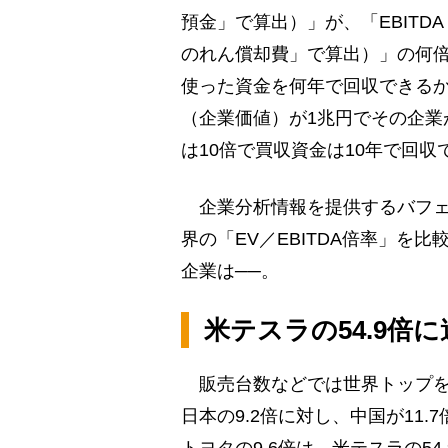
預金」で算出）」が、「EBIT
のれん償却費」で算出）」の何倍
使った資金を何年で回収できる
（企業価値）が1兆円でその企業が1
は10倍で買収資金は10年で回
企業分析情報を提供するバフェ
界の「EV／EBITDA倍率」を
企業は──。
米テスラの54.9倍
販売台数などでは世界トップを走
日本の9.2倍に対し、中国が11