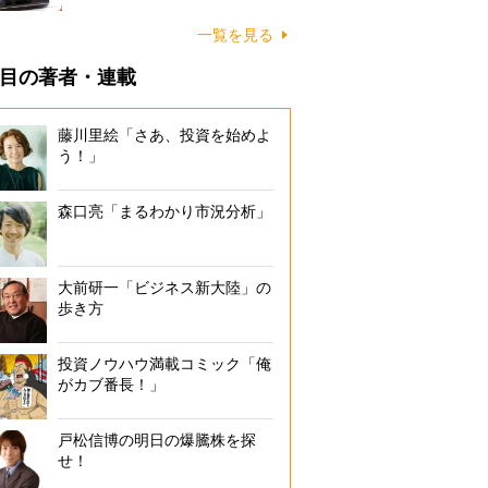
一覧を見る
目の著者・連載
藤川里絵「さあ、投資を始めよ
う！」
森口亮「まるわかり市況分析」
大前研一「ビジネス新大陸」の
歩き方
投資ノウハウ満載コミック「俺
がカブ番長！」
戸松信博の明日の爆騰株を探
せ！