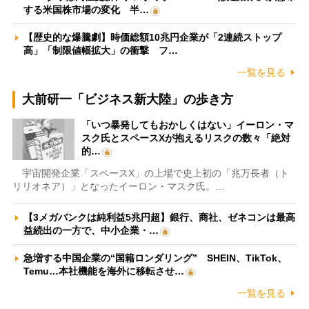
する米国株市場の変化 半…
【歴史的な爆騰劇】時価総額10兆円企業が「2連続ストップ
高」「制限値幅拡大」の衝撃 フ…
一覧を見る
大前研一「ビジネス新大陸」の歩き方
「いつ暴発してもおかしくはない」イーロン・マ
スク氏とスペースXが抱えるリスクの数々「絶対
的…
宇宙開発企業「スペースX」の上場で史上初の「兆万長者（ト
リリオネア）」となったイーロン・マスク氏。…
【3メガバンクは純利益5兆円超】銀行、商社、ゼネコンは最高
益続出の一方で、中小企業・…
急増する中国企業の“国籍ロンダリング” SHEIN、TikTok、
Temu…本社機能を海外に移転させ…
一覧を見る