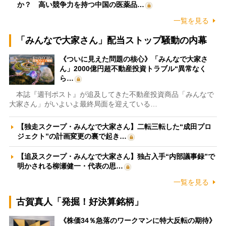
か？ 高い競争力を持つ中国の医薬品…
一覧を見る
「みんなで大家さん」配当ストップ騒動の内幕
《ついに見えた問題の核心》「みんなで大家さ
ん」2000億円超不動産投資トラブル“異常なく
ら…
本誌『週刊ポスト』が追及してきた不動産投資商品「みんなで
大家さん」がいよいよ最終局面を迎えている…
【独走スクープ・みんなで大家さん】二転三転した“成田プロ
ジェクト”の計画変更の裏で起き…
【追及スクープ・みんなで大家さん】独占入手“内部議事録”で
明かされる柳瀬健一・代表の思…
一覧を見る
古賀真人「発掘！好決算銘柄」
《株価34％急落のワークマンに特大反転の期待》