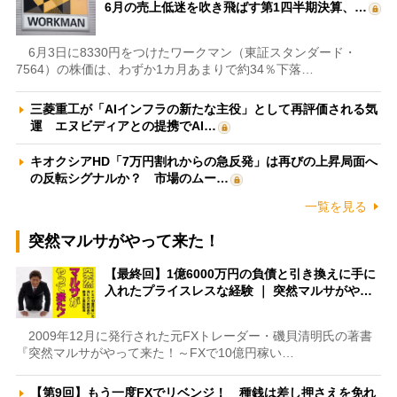
6月の売上低迷を吹き飛ばす第1四半期決算、…
6月3日に8330円をつけたワークマン（東証スタンダード・
7564）の株価は、わずか1カ月あまりで約34％下落…
三菱重工が「AIインフラの新たな主役」として再評価される気
運 エヌビディアとの提携でAI…
キオクシアHD「7万円割れからの急反発」は再びの上昇局面へ
の反転シグナルか？ 市場のムー…
一覧を見る
突然マルサがやって来た！
【最終回】1億6000万円の負債と引き換えに手に
入れたプライスレスな経験 ｜ 突然マルサがや…
2009年12月に発行された元FXトレーダー・磯貝清明氏の著書
『突然マルサがやって来た！～FXで10億円稼い…
【第9回】もう一度FXでリベンジ！ 種銭は差し押さえを免れ