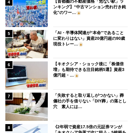
【首都圏の不動産価格「危ない駅」ラ
4
ンキング】“中古マンション売れ行き鈍
化”のワー…
「AI・半導体関連が“本命”であること
5
に変わりはない」資産20億円超の90歳
現役トレー…
【キオクシア・ショック後に「株価倍
6
増」も期待できる注目銘柄5選】資産3
億円超・…
「失敗すると取り返しがつかない」葬
7
儀社の手を借りない「DIY葬」の落とし
穴 素人には…
《2年弱で資産17.5倍の元証券マンが
8
「キオクシア急落で次に狙う」5銘柄を