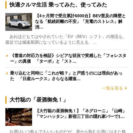
快適クルマ生活 乗ってみた、使ってみた
【4ヶ月間で受注累計6000台】BEV普及の障壁と
なる「航続距離の不安」「充電のストレス」解
消…
あれほどもてはやされていた「EV（BEV）シフト」の潮流も、
最近では減速基調になっているように見える。…
《雪道の対応力を検証》シビアな状況で実感した「フォレスタ
ー」の真価 「ターボ」と「スト…
乗り込むと同時に「これが軽？」と戸惑うのには理由があっ
た 「日産ルークス」さらなる躍進…
一覧を見る
大竹聡の「昼酒御免！」
【大竹聡の昼酒御免！】「ネグローニ」「山崎」
「マンハッタン」新宿三丁目の隠れ家バーで1…
お酒はいつ飲んでもいいものだが、昼から飲むお酒にはまた格