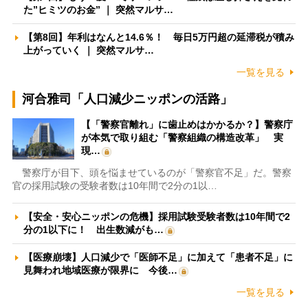
た”ヒミツのお金” ｜ 突然マルサ…
【第8回】年利はなんと14.6％！ 毎日5万円超の延滞税が積み
上がっていく ｜ 突然マルサ…
一覧を見る
河合雅司「人口減少ニッポンの活路」
【「警察官離れ」に歯止めはかかるか？】警察庁
が本気で取り組む「警察組織の構造改革」 実
現…
警察庁が目下、頭を悩ませているのが「警察官不足」だ。警察
官の採用試験の受験者数は10年間で2分の1以…
【安全・安心ニッポンの危機】採用試験受験者数は10年間で2
分の1以下に！ 出生数減がも…
【医療崩壊】人口減少で「医師不足」に加えて「患者不足」に
見舞われ地域医療が限界に 今後…
一覧を見る