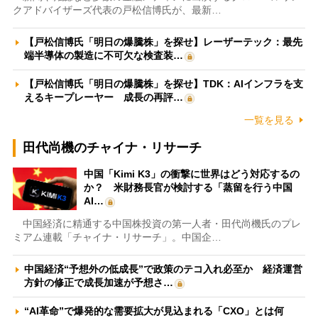
クアドバイザーズ代表の戸松信博氏が、最新…
【戸松信博氏「明日の爆騰株」を探せ】レーザーテック：最先
端半導体の製造に不可欠な検査装…
【戸松信博氏「明日の爆騰株」を探せ】TDK：AIインフラを支
えるキープレーヤー 成長の再評…
一覧を見る
田代尚機のチャイナ・リサーチ
中国「Kimi K3」の衝撃に世界はどう対応するの
か？ 米財務長官が検討する「蒸留を行う中国
AI…
中国経済に精通する中国株投資の第一人者・田代尚機氏のプレ
ミアム連載「チャイナ・リサーチ」。中国企…
中国経済“予想外の低成長”で政策のテコ入れ必至か 経済運営
方針の修正で成長加速が予想さ…
“AI革命”で爆発的な需要拡大が見込まれる「CXO」とは何