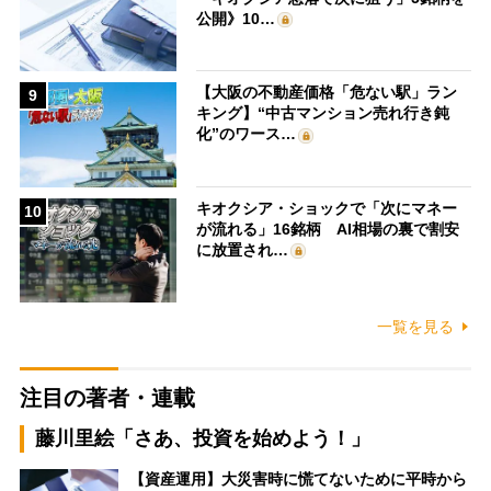
公開》10…
【大阪の不動産価格「危ない駅」ラン
9
キング】“中古マンション売れ行き鈍
化”のワース…
キオクシア・ショックで「次にマネー
10
が流れる」16銘柄 AI相場の裏で割安
に放置され…
一覧を見る
注目の著者・連載
藤川里絵「さあ、投資を始めよう！」
【資産運用】大災害時に慌てないために平時から