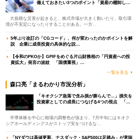
備えておきたい3つのポイント「資産の棚卸し…
大規模な災害が起きると、株式市場が大きく動いたり、取引環
境が不安定になったりすることがある。一方…
5年ぶり改訂の「CGコード」、何が変わったのかポイントを解
説 企業に成長投資の具体的な説…
【令和のPKOか】GPIFをめぐる片山財務相の「円資産への投
資拡大」発言の波紋 「国債重視」…
一覧を見る
森口亮「まるわかり市況分析」
「キオクシア急落で含み損が膨らんで…」損失を
投資家としての成長につなげる4つの視点 「…
半導体株を中心に相場の調整色が強まり、7月中旬にはキオク
シアホールディングスがストップ安をつけるな…
「NYダウは高値更新、ナスダック・S&P500は足踏み」が意味