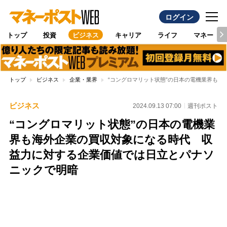
ログイン
トップ
投資
ビジネス
キャリア
ライフ
マネー
トップ
ビジネス
企業・業界
“コングロマリット状態”の日本の電機業界も
ビジネス
2024.09.13 07:00
週刊ポスト
“コングロマリット状態”の日本の電機業
界も海外企業の買収対象になる時代 収
益力に対する企業価値では日立とパナソ
ニックで明暗
Loaded
:
100.00%
/
Unmute