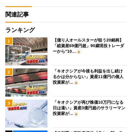
関連記事
ランキング
【億り人オールスターが狙う20銘柄】
1
「総資産69億円超」90歳現役トレーダ
ーから“10…
「キオクシアが今後も利益を出し続け
2
るかは分からない」資産11億円の個人
投資家が…
「キオクシアが再び株価10万円になる
3
日は遠い」資産3億円超のサラリーマン
投資家が…