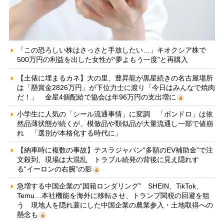
「この恐ろしい株はさっさと手放したい…」キオクシア株で
500万円の利益を出した女性が“夢よもう一度”と再購入
【土俵に埋まるカネ】大の里、豊昇龍が黒星続きの名古屋場所
は「懸賞金2826万円」が下位力士に渡り「今日はみんなで焼肉
だ！」 金星4個配給で協会は年96万円の支出増に
小学生に人気の「シール流通事情」に変調 「ボンドロ」は依
然品薄状態が続くが、模倣品や類似品が大量流通し一部で値崩
れ 「選別が本格化する時代に」
【納車時に複数の事故】テスラジャパン“多額のEV補助金”で注
文殺到、現場は大混乱 トラブル続発の背後に見え隠れす
る“イーロンの右腕”の影
急増する中国企業の“国籍ロンダリング” SHEIN、TikTok、
Temu…本社機能を海外に移転させ、トランプ関税の回避を狙
う 現地人を隠れ蓑にした中国企業の農業参入・土地取得への
懸念も