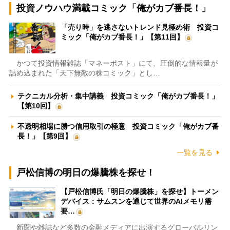
投資ノウハウ満載コミック「俺がカブ番長！」
「売り時」を逃さないトレンド見極め術 投資コ
ミック「俺がカブ番長！」【第11回】
かつて投資情報雑誌「マネーポスト」にて、圧倒的な情報量が
詰め込まれた「天下無敵の株コミック」とし…
テクニカル分析・集中講義 投資コミック「俺がカブ番長！」
【第10回】
不透明相場に勝つ信用取引の極意 投資コミック「俺がカブ番
長！」【第9回】
一覧を見る
戸松信博の明日の爆騰株を探せ！
【戸松信博氏「明日の爆騰株」を探せ】トーメン
デバイス：サムスンを通じて世界のAIメモリ需
要…
新聞や雑誌など多数の金融メディアに出演するグローバルリン