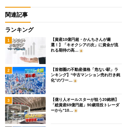
関連記事
ランキング
【資産10億円超・かんちさんが厳
1
選！】「キオクシアの次」に資金が流
れる期待の高…
【首都圏の不動産価格「危ない駅」ラ
2
ンキング】“中古マンション売れ行き鈍
化”のワー…
【億り人オールスターが狙う20銘柄】
3
「総資産69億円超」90歳現役トレーダ
ーから“10…