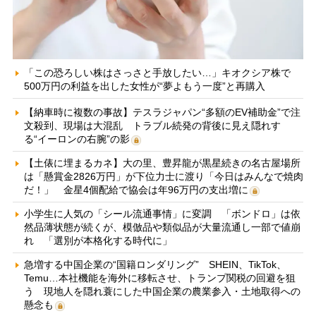
「この恐ろしい株はさっさと手放したい…」キオクシア株で
500万円の利益を出した女性が“夢よもう一度”と再購入
【納車時に複数の事故】テスラジャパン“多額のEV補助金”で注
文殺到、現場は大混乱 トラブル続発の背後に見え隠れす
る“イーロンの右腕”の影
【土俵に埋まるカネ】大の里、豊昇龍が黒星続きの名古屋場所
は「懸賞金2826万円」が下位力士に渡り「今日はみんなで焼肉
だ！」 金星4個配給で協会は年96万円の支出増に
小学生に人気の「シール流通事情」に変調 「ボンドロ」は依
然品薄状態が続くが、模倣品や類似品が大量流通し一部で値崩
れ 「選別が本格化する時代に」
急増する中国企業の“国籍ロンダリング” SHEIN、TikTok、
Temu…本社機能を海外に移転させ、トランプ関税の回避を狙
う 現地人を隠れ蓑にした中国企業の農業参入・土地取得への
懸念も