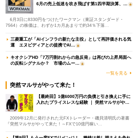
6月の売上低迷を吹き飛ばす第1四半期決算、…
6月3日に8330円をつけたワークマン（東証スタンダード・
7564）の株価は、わずか1カ月あまりで約34％下落…
三菱重工が「AIインフラの新たな主役」として再評価される気
運 エヌビディアとの提携でAI…
キオクシアHD「7万円割れからの急反発」は再びの上昇局面へ
の反転シグナルか？ 市場のムー…
一覧を見る
突然マルサがやって来た！
【最終回】1億6000万円の負債と引き換えに手に
入れたプライスレスな経験 ｜ 突然マルサがや…
2009年12月に発行された元FXトレーダー・磯貝清明氏の著書
『突然マルサがやって来た！～FXで10億円稼い…
【第9回】もう一度FXでリベンジ！ 種銭は差し押さえを免れ