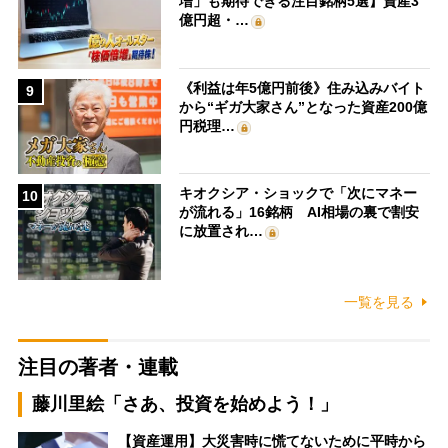
増」も期待できる注目銘柄5選】資産3
億円超・…
《利益は年5億円前後》住み込みバイト
9
から“ギガ大家さん”となった資産200億
円税理…
キオクシア・ショックで「次にマネー
10
が流れる」16銘柄 AI相場の裏で割安
に放置され…
一覧を見る
注目の著者・連載
藤川里絵「さあ、投資を始めよう！」
【資産運用】大災害時に慌てないために平時から