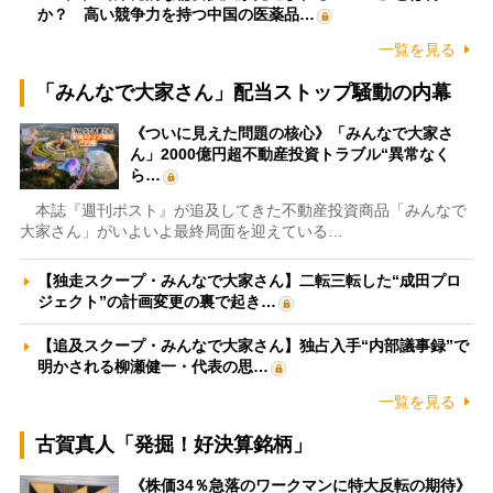
か？ 高い競争力を持つ中国の医薬品…
一覧を見る
「みんなで大家さん」配当ストップ騒動の内幕
《ついに見えた問題の核心》「みんなで大家さ
ん」2000億円超不動産投資トラブル“異常なく
ら…
本誌『週刊ポスト』が追及してきた不動産投資商品「みんなで
大家さん」がいよいよ最終局面を迎えている…
【独走スクープ・みんなで大家さん】二転三転した“成田プロ
ジェクト”の計画変更の裏で起き…
【追及スクープ・みんなで大家さん】独占入手“内部議事録”で
明かされる柳瀬健一・代表の思…
一覧を見る
古賀真人「発掘！好決算銘柄」
《株価34％急落のワークマンに特大反転の期待》