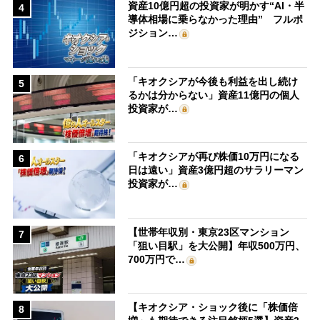
資産10億円超の投資家が明かす“AI・半
4
導体相場に乗らなかった理由” フルポ
ジション…
「キオクシアが今後も利益を出し続け
5
るかは分からない」資産11億円の個人
投資家が…
「キオクシアが再び株価10万円になる
6
日は遠い」資産3億円超のサラリーマン
投資家が…
【世帯年収別・東京23区マンション
7
「狙い目駅」を大公開】年収500万円、
700万円で…
【キオクシア・ショック後に「株価倍
8