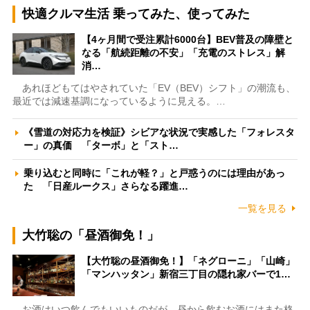
快適クルマ生活 乗ってみた、使ってみた
【4ヶ月間で受注累計6000台】BEV普及の障壁と
なる「航続距離の不安」「充電のストレス」解
消…
あれほどもてはやされていた「EV（BEV）シフト」の潮流も、
最近では減速基調になっているように見える。…
《雪道の対応力を検証》シビアな状況で実感した「フォレスタ
ー」の真価 「ターボ」と「スト…
乗り込むと同時に「これが軽？」と戸惑うのには理由があっ
た 「日産ルークス」さらなる躍進…
一覧を見る
大竹聡の「昼酒御免！」
【大竹聡の昼酒御免！】「ネグローニ」「山崎」
「マンハッタン」新宿三丁目の隠れ家バーで1…
お酒はいつ飲んでもいいものだが、昼から飲むお酒にはまた格