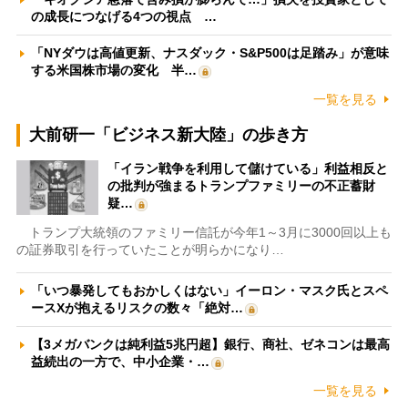
の成長につなげる4つの視点 …
「NYダウは高値更新、ナスダック・S&P500は足踏み」が意味
する米国株市場の変化 半…
一覧を見る
大前研一「ビジネス新大陸」の歩き方
「イラン戦争を利用して儲けている」利益相反と
の批判が強まるトランプファミリーの不正蓄財
疑…
トランプ大統領のファミリー信託が今年1～3月に3000回以上も
の証券取引を行っていたことが明らかになり…
「いつ暴発してもおかしくはない」イーロン・マスク氏とスペ
ースXが抱えるリスクの数々「絶対…
【3メガバンクは純利益5兆円超】銀行、商社、ゼネコンは最高
益続出の一方で、中小企業・…
一覧を見る