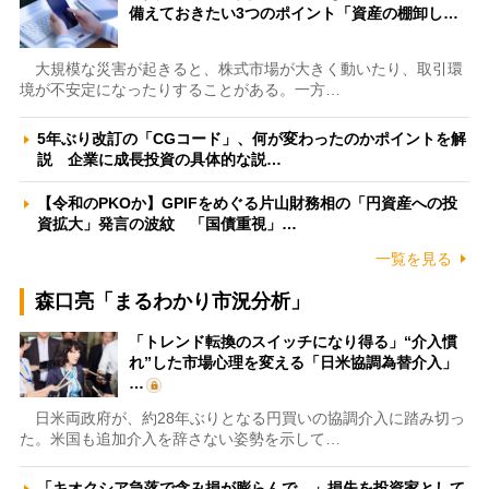
備えておきたい3つのポイント「資産の棚卸し…
大規模な災害が起きると、株式市場が大きく動いたり、取引環
境が不安定になったりすることがある。一方…
5年ぶり改訂の「CGコード」、何が変わったのかポイントを解
説 企業に成長投資の具体的な説…
【令和のPKOか】GPIFをめぐる片山財務相の「円資産への投
資拡大」発言の波紋 「国債重視」…
一覧を見る
森口亮「まるわかり市況分析」
「トレンド転換のスイッチになり得る」“介入慣
れ”した市場心理を変える「日米協調為替介入」
…
日米両政府が、約28年ぶりとなる円買いの協調介入に踏み切っ
た。米国も追加介入を辞さない姿勢を示して…
「キオクシア急落で含み損が膨らんで…」損失を投資家として