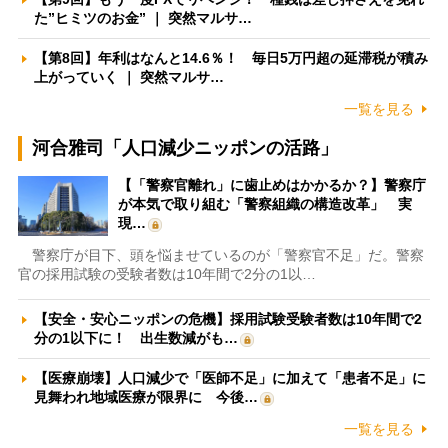
た”ヒミツのお金” ｜ 突然マルサ…
【第8回】年利はなんと14.6％！ 毎日5万円超の延滞税が積み
上がっていく ｜ 突然マルサ…
一覧を見る
河合雅司「人口減少ニッポンの活路」
【「警察官離れ」に歯止めはかかるか？】警察庁
が本気で取り組む「警察組織の構造改革」 実
現…
警察庁が目下、頭を悩ませているのが「警察官不足」だ。警察
官の採用試験の受験者数は10年間で2分の1以…
【安全・安心ニッポンの危機】採用試験受験者数は10年間で2
分の1以下に！ 出生数減がも…
【医療崩壊】人口減少で「医師不足」に加えて「患者不足」に
見舞われ地域医療が限界に 今後…
一覧を見る