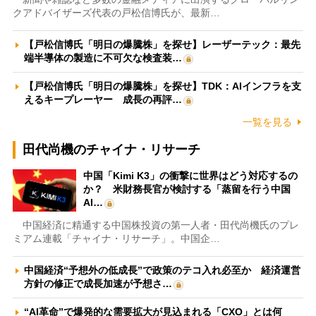
クアドバイザーズ代表の戸松信博氏が、最新…
【戸松信博氏「明日の爆騰株」を探せ】レーザーテック：最先
端半導体の製造に不可欠な検査装…
【戸松信博氏「明日の爆騰株」を探せ】TDK：AIインフラを支
えるキープレーヤー 成長の再評…
一覧を見る
田代尚機のチャイナ・リサーチ
中国「Kimi K3」の衝撃に世界はどう対応するの
か？ 米財務長官が検討する「蒸留を行う中国
AI…
中国経済に精通する中国株投資の第一人者・田代尚機氏のプレ
ミアム連載「チャイナ・リサーチ」。中国企…
中国経済“予想外の低成長”で政策のテコ入れ必至か 経済運営
方針の修正で成長加速が予想さ…
“AI革命”で爆発的な需要拡大が見込まれる「CXO」とは何