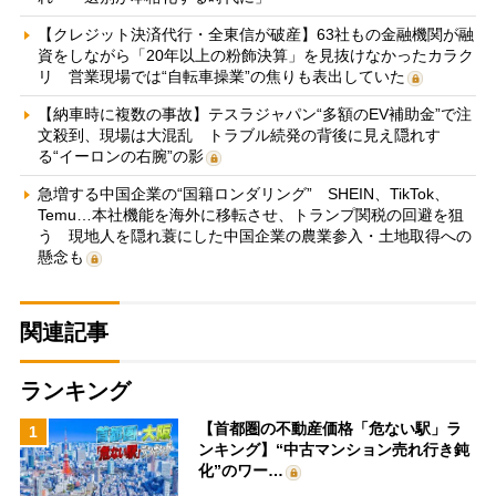
【クレジット決済代行・全東信が破産】63社もの金融機関が融
資をしながら「20年以上の粉飾決算」を見抜けなかったカラク
リ 営業現場では“自転車操業”の焦りも表出していた
【納車時に複数の事故】テスラジャパン“多額のEV補助金”で注
文殺到、現場は大混乱 トラブル続発の背後に見え隠れす
る“イーロンの右腕”の影
急増する中国企業の“国籍ロンダリング” SHEIN、TikTok、
Temu…本社機能を海外に移転させ、トランプ関税の回避を狙
う 現地人を隠れ蓑にした中国企業の農業参入・土地取得への
懸念も
関連記事
ランキング
【首都圏の不動産価格「危ない駅」ラ
1
ンキング】“中古マンション売れ行き鈍
化”のワー…