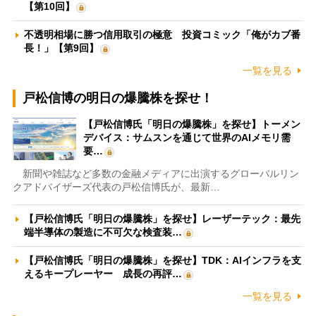
【第10回】
不透明相場に勝つ信用取引の極意 投資コミック「俺がカブ番
長！」【第9回】
一覧を見る
戸松信博の明日の爆騰株を探せ！
【戸松信博氏「明日の爆騰株」を探せ】トーメン
デバイス：サムスンを通じて世界のAIメモリ需
要…
新聞や雑誌など多数の金融メディアに出演するグローバルリン
クアドバイザーズ代表の戸松信博氏が、最新…
【戸松信博氏「明日の爆騰株」を探せ】レーザーテック：最先
端半導体の製造に不可欠な検査装…
【戸松信博氏「明日の爆騰株」を探せ】TDK：AIインフラを支
えるキープレーヤー 成長の再評…
一覧を見る