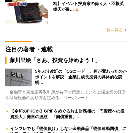
柄】イベント投資家の億り人・羽根英
樹氏が厳…
一覧を見る
注目の著者・連載
藤川里絵「さあ、投資を始めよう！」
5年ぶり改訂の「CGコード」、何が変わったのか
ポイントを解説 企業に成長投資の具体的な説
明…
金融庁と東京証券取引所が共同で策定している上場企業の経営
や取締役会のあり方を定める「コーポレート…
【令和のPKOか】GPIFをめぐる片山財務相の「円資産への投
資拡大」発言の波紋 「国債重視」…
インフレでも「物価負け」しない金融商品「物価連動国債」に