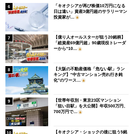
「キオクシアが再び株価10万円になる
6
日は遠い」資産3億円超のサラリーマン
投資家が…
【億り人オールスターが狙う20銘柄】
7
「総資産69億円超」90歳現役トレーダ
ーから“10…
【大阪の不動産価格「危ない駅」ラン
8
キング】“中古マンション売れ行き鈍
化”のワース…
【世帯年収別・東京23区マンション
9
「狙い目駅」を大公開】年収500万円、
700万円で…
【キオクシア・ショックの後に狙う5銘
10