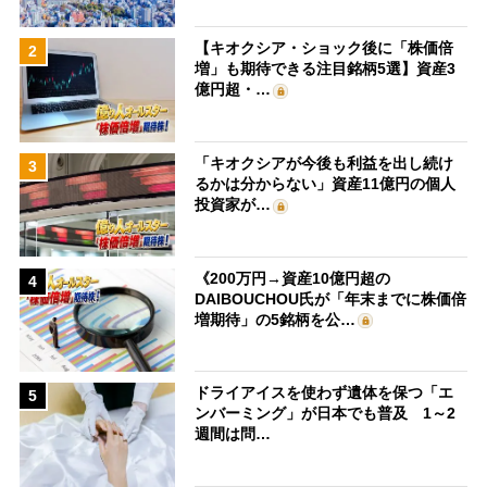
【キオクシア・ショック後に「株価倍
2
増」も期待できる注目銘柄5選】資産3
億円超・…
「キオクシアが今後も利益を出し続け
3
るかは分からない」資産11億円の個人
投資家が…
《200万円→資産10億円超の
4
DAIBOUCHOU氏が「年末までに株価倍
増期待」の5銘柄を公…
ドライアイスを使わず遺体を保つ「エ
5
ンバーミング」が日本でも普及 1～2
週間は問…