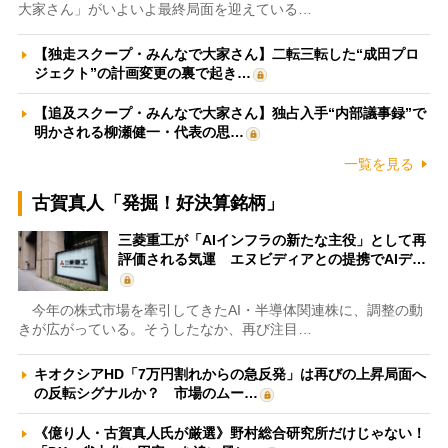
大家さん」がいよいよ最終局面を迎えている…
【独走スクープ・みんなで大家さん】二転三転した“成田プロ
ジェクト”の計画変更の裏で起き…
【追及スクープ・みんなで大家さん】独占入手“内部議事録”で
明かされる柳瀬健一・代表の思…
一覧を見る
古賀真人「発掘！好決算銘柄」
三菱重工が「AIインフラの新たな主役」として再
評価される気運 エヌビディアとの提携でAIデ…
今年の株式市場を牽引してきたAI・半導体関連株に、調整の動
きが広がっている。そうしたなか、再び注目…
キオクシアHD「7万円割れからの急反発」は再びの上昇局面へ
の反転シグナルか？ 市場のムー…
《億り人・古賀真人氏が厳選》野村総合研究所だけじゃない！