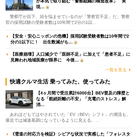
が本気で取り組む「警察組織の構造改革」 実
現…
警察庁が目下、頭を悩ませているのが「警察官不足」だ。警察
官の採用試験の受験者数は10年間で2分の1以…
【安全・安心ニッポンの危機】採用試験受験者数は10年間で2
分の1以下に！ 出生数減がも…
【医療崩壊】人口減少で「医師不足」に加えて「患者不足」に
見舞われ地域医療が限界に 今後…
一覧を見る
快適クルマ生活 乗ってみた、使ってみた
【4ヶ月間で受注累計6000台】BEV普及の障壁と
なる「航続距離の不安」「充電のストレス」解
消…
あれほどもてはやされていた「EV（BEV）シフト」の潮流も、
最近では減速基調になっているように見える。…
《雪道の対応力を検証》シビアな状況で実感した「フォレスタ