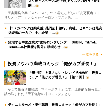
スク氏とスペースXが抱えるリスクの数々「絶対
的…
宇宙開発企業「スペースX」の上場で史上初の「兆万長者（ト
リリオネア）」となったイーロン・マスク氏。…
【3メガバンクは純利益5兆円超】銀行、商社、ゼネコンは最高
益続出の一方で、中小企業・…
急増する中国企業の“国籍ロンダリング” SHEIN、TikTok、
Temu…本社機能を海外に移転させ…
一覧を見る
投資ノウハウ満載コミック「俺がカブ番長！」
「売り時」を逃さないトレンド見極め術 投資コ
ミック「俺がカブ番長！」【第11回】
かつて投資情報雑誌「マネーポスト」にて、圧倒的な情報量が
詰め込まれた「天下無敵の株コミック」とし…
テクニカル分析・集中講義 投資コミック「俺がカブ番長！」