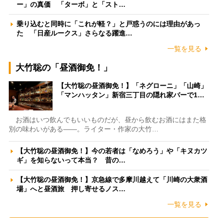
ー」の真価 「ターボ」と「スト…
乗り込むと同時に「これが軽？」と戸惑うのには理由があっ
た 「日産ルークス」さらなる躍進…
一覧を見る
大竹聡の「昼酒御免！」
【大竹聡の昼酒御免！】「ネグローニ」「山崎」
「マンハッタン」新宿三丁目の隠れ家バーで1…
お酒はいつ飲んでもいいものだが、昼から飲むお酒にはまた格
別の味わいがある――。ライター・作家の大竹…
【大竹聡の昼酒御免！】今の若者は「なめろう」や「キヌカツ
ギ」を知らないって本当？ 昔の…
【大竹聡の昼酒御免！】京急線で多摩川越えて「川崎の大衆酒
場」へと昼酒旅 押し寄せるノス…
一覧を見る