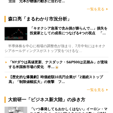
注目 元本が物価の動きに合わせ…
一覧を見る
森口亮「まるわかり市況分析」
「キオクシア急落で含み損が膨らんで…」損失を
投資家としての成長につなげる4つの視点 「…
半導体株を中心に相場の調整色が強まり、7月中旬にはキオク
シアホールディングスがストップ安をつけるな…
「NYダウは高値更新、ナスダック・S&P500は足踏み」が意味
する米国株市場の変化 半…
【歴史的な爆騰劇】時価総額10兆円企業が「2連続ストップ
高」「制限値幅拡大」の衝撃 フ…
一覧を見る
大前研一「ビジネス新大陸」の歩き方
「いつ暴発してもおかしくはない」イーロン・マ