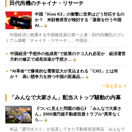
田代尚機のチャイナ・リサーチ
中国「Kimi K3」の衝撃に世界はどう対応するの
か？ 米財務長官が検討する「蒸留を行う中国
AI…
中国経済に精通する中国株投資の第一人者・田代尚機氏のプレ
ミアム連載「チャイナ・リサーチ」。中国企…
中国経済“予想外の低成長”で政策のテコ入れ必至か 経済運営
方針の修正で成長加速が予想さ…
“AI革命”で爆発的な需要拡大が見込まれる「CXO」とは何
か？ 高い競争力を持つ中国の医薬品…
一覧を見る
「みんなで大家さん」配当ストップ騒動の内幕
《ついに見えた問題の核心》「みんなで大家さ
ん」2000億円超不動産投資トラブル“異常なく
ら…
本誌『週刊ポスト』が追及してきた不動産投資商品「みんなで