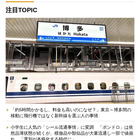
注目TOPIC
「約5時間かかるし、料金も高いのになぜ？」東京～博多間の
移動に飛行機ではなく新幹線を選ぶ人の事情
小学生に人気の「シール流通事情」に変調 「ボンドロ」は依
然品薄状態が続くが、模倣品や類似品が大量流通し一部で値崩
れ 「選別が本格化する時代に」