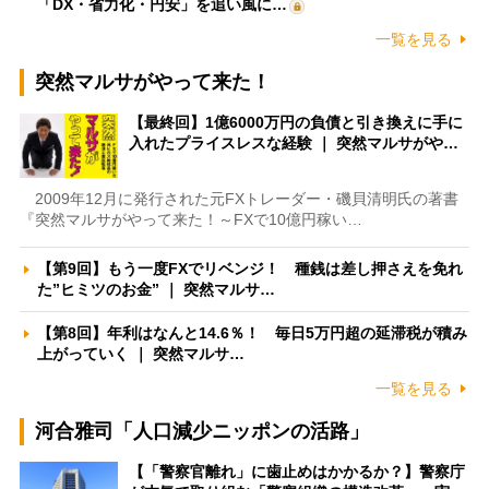
「DX・省力化・円安」を追い風に…
一覧を見る
突然マルサがやって来た！
【最終回】1億6000万円の負債と引き換えに手に
入れたプライスレスな経験 ｜ 突然マルサがや…
2009年12月に発行された元FXトレーダー・磯貝清明氏の著書
『突然マルサがやって来た！～FXで10億円稼い…
【第9回】もう一度FXでリベンジ！ 種銭は差し押さえを免れ
た”ヒミツのお金” ｜ 突然マルサ…
【第8回】年利はなんと14.6％！ 毎日5万円超の延滞税が積み
上がっていく ｜ 突然マルサ…
一覧を見る
河合雅司「人口減少ニッポンの活路」
【「警察官離れ」に歯止めはかかるか？】警察庁