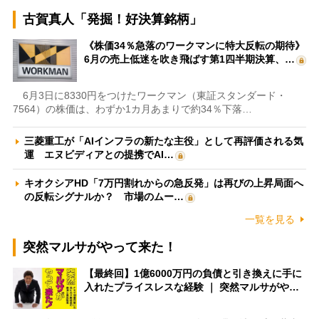
古賀真人「発掘！好決算銘柄」
《株価34％急落のワークマンに特大反転の期待》
6月の売上低迷を吹き飛ばす第1四半期決算、…
6月3日に8330円をつけたワークマン（東証スタンダード・
7564）の株価は、わずか1カ月あまりで約34％下落…
三菱重工が「AIインフラの新たな主役」として再評価される気
運 エヌビディアとの提携でAI…
キオクシアHD「7万円割れからの急反発」は再びの上昇局面へ
の反転シグナルか？ 市場のムー…
一覧を見る
突然マルサがやって来た！
【最終回】1億6000万円の負債と引き換えに手に
入れたプライスレスな経験 ｜ 突然マルサがや…