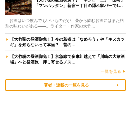
【大竹聡の昼酒御免！】「ネグローニ」「山崎」
「マンハッタン」新宿三丁目の隠れ家バーで1…
お酒はいつ飲んでもいいものだが、昼から飲むお酒にはまた格
別の味わいがある――。ライター・作家の大竹…
【大竹聡の昼酒御免！】今の若者は「なめろう」や「キヌカツ
ギ」を知らないって本当？ 昔の…
【大竹聡の昼酒御免！】京急線で多摩川越えて「川崎の大衆酒
場」へと昼酒旅 押し寄せるノス…
一覧を見る
著者・連載の一覧を見る