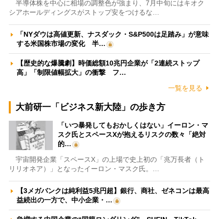
半導体株を中心に相場の調整色が強まり、7月中旬にはキオク
シアホールディングスがストップ安をつけるな…
「NYダウは高値更新、ナスダック・S&P500は足踏み」が意味
する米国株市場の変化 半…
【歴史的な爆騰劇】時価総額10兆円企業が「2連続ストップ
高」「制限値幅拡大」の衝撃 フ…
一覧を見る
大前研一「ビジネス新大陸」の歩き方
「いつ暴発してもおかしくはない」イーロン・マ
スク氏とスペースXが抱えるリスクの数々「絶対
的…
宇宙開発企業「スペースX」の上場で史上初の「兆万長者（ト
リリオネア）」となったイーロン・マスク氏。…
【3メガバンクは純利益5兆円超】銀行、商社、ゼネコンは最高
益続出の一方で、中小企業・…