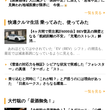
【医療崩壊】人口減少で「医師不足」に加えて「患者不足」に
見舞われ地域医療が限界に 今後…
一覧を見る
快適クルマ生活 乗ってみた、使ってみた
【4ヶ月間で受注累計6000台】BEV普及の障壁と
なる「航続距離の不安」「充電のストレス」解
消…
あれほどもてはやされていた「EV（BEV）シフト」の潮流も、
最近では減速基調になっているように見える。…
《雪道の対応力を検証》シビアな状況で実感した「フォレスタ
ー」の真価 「ターボ」と「スト…
乗り込むと同時に「これが軽？」と戸惑うのには理由があっ
た 「日産ルークス」さらなる躍進…
一覧を見る
大竹聡の「昼酒御免！」