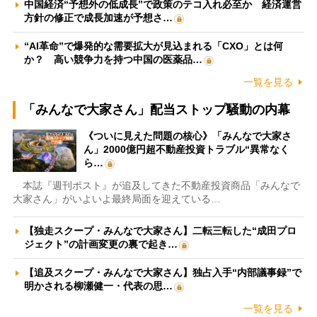
中国経済“予想外の低成長”で政策のテコ入れ必至か 経済運営
方針の修正で成長加速が予想さ…
“AI革命”で爆発的な需要拡大が見込まれる「CXO」とは何
か？ 高い競争力を持つ中国の医薬品…
一覧を見る
「みんなで大家さん」配当ストップ騒動の内幕
《ついに見えた問題の核心》「みんなで大家さ
ん」2000億円超不動産投資トラブル“異常なく
ら…
本誌『週刊ポスト』が追及してきた不動産投資商品「みんなで
大家さん」がいよいよ最終局面を迎えている…
【独走スクープ・みんなで大家さん】二転三転した“成田プロ
ジェクト”の計画変更の裏で起き…
【追及スクープ・みんなで大家さん】独占入手“内部議事録”で
明かされる柳瀬健一・代表の思…
一覧を見る