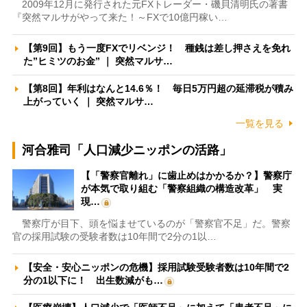
2009年12月に発行された元FXトレーダー・磯貝清明氏の著書
『突然マルサがやって来た！～FXで10億円稼い…
【第9回】もう一度FXでリベンジ！ 種銭は差し押さえを免れ
た”ヒミツのお金” ｜ 突然マルサ…
【第8回】年利はなんと14.6％！ 毎日5万円超の延滞税が積み
上がっていく ｜ 突然マルサ…
一覧を見る
河合雅司「人口減少ニッポンの活路」
【「警察官離れ」に歯止めはかかるか？】警察庁
が本気で取り組む「警察組織の構造改革」 実
現…
警察庁が目下、頭を悩ませているのが「警察官不足」だ。警察
官の採用試験の受験者数は10年間で2分の1以…
【安全・安心ニッポンの危機】採用試験受験者数は10年間で2
分の1以下に！ 出生数減がも…