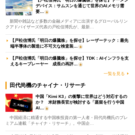
【戸松信博氏「明日の爆騰株」を探せ】トーメン
デバイス：サムスンを通じて世界のAIメモリ需
要…
新聞や雑誌など多数の金融メディアに出演するグローバルリン
クアドバイザーズ代表の戸松信博氏が、最新…
【戸松信博氏「明日の爆騰株」を探せ】レーザーテック：最先
端半導体の製造に不可欠な検査装…
【戸松信博氏「明日の爆騰株」を探せ】TDK：AIインフラを支
えるキープレーヤー 成長の再評…
一覧を見る
田代尚機のチャイナ・リサーチ
中国「Kimi K3」の衝撃に世界はどう対応するの
か？ 米財務長官が検討する「蒸留を行う中国
AI…
中国経済に精通する中国株投資の第一人者・田代尚機氏のプレ
ミアム連載「チャイナ・リサーチ」。中国企…