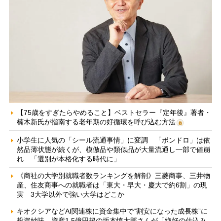
【75歳をすぎたらやめること】ベストセラー『定年後』著者・
楠木新氏が指南する老年期の好循環を呼び込む方法
小学生に人気の「シール流通事情」に変調 「ボンドロ」は依
然品薄状態が続くが、模倣品や類似品が大量流通し一部で値崩
れ 「選別が本格化する時代に」
《商社の大学別就職者数ランキングを解剖》三菱商事、三井物
産、住友商事への就職者は「東大・早大・慶大で約6割」の現
実 3大学以外で強い大学はどこか
キオクシアなどAI関連株に資金集中で“割安になった成長株”に
投資妙味 資産1.5億円超の坂本慎太郎さんが「絶好の仕込み