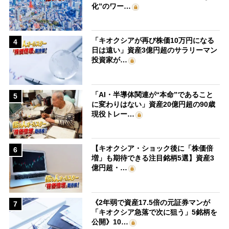
化”のワー…
「キオクシアが再び株価10万円になる
4
日は遠い」資産3億円超のサラリーマン
投資家が…
「AI・半導体関連が“本命”であること
5
に変わりはない」資産20億円超の90歳
現役トレー…
【キオクシア・ショック後に「株価倍
6
増」も期待できる注目銘柄5選】資産3
億円超・…
《2年弱で資産17.5倍の元証券マンが
7
「キオクシア急落で次に狙う」5銘柄を
公開》10…