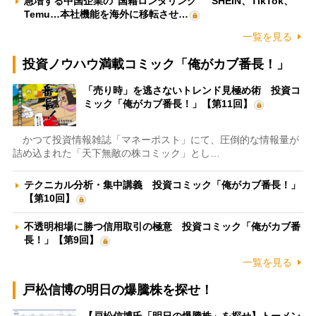
急増する中国企業の“国籍ロンダリング” SHEIN、TikTok、
Temu…本社機能を海外に移転させ…
一覧を見る
投資ノウハウ満載コミック「俺がカブ番長！」
「売り時」を逃さないトレンド見極め術 投資コ
ミック「俺がカブ番長！」【第11回】
かつて投資情報雑誌「マネーポスト」にて、圧倒的な情報量が
詰め込まれた「天下無敵の株コミック」とし…
テクニカル分析・集中講義 投資コミック「俺がカブ番長！」
【第10回】
不透明相場に勝つ信用取引の極意 投資コミック「俺がカブ番
長！」【第9回】
一覧を見る
戸松信博の明日の爆騰株を探せ！