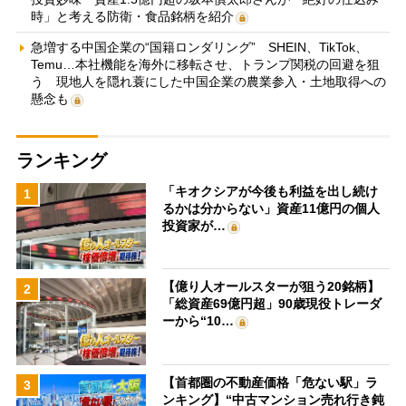
時」と考える防衛・食品銘柄を紹介
急増する中国企業の“国籍ロンダリング” SHEIN、TikTok、
Temu…本社機能を海外に移転させ、トランプ関税の回避を狙
う 現地人を隠れ蓑にした中国企業の農業参入・土地取得への
懸念も
ランキング
「キオクシアが今後も利益を出し続け
1
るかは分からない」資産11億円の個人
投資家が…
【億り人オールスターが狙う20銘柄】
2
「総資産69億円超」90歳現役トレーダ
ーから“10…
【首都圏の不動産価格「危ない駅」ラ
3
ンキング】“中古マンション売れ行き鈍