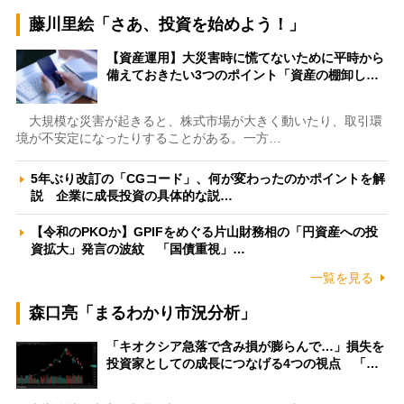
藤川里絵「さあ、投資を始めよう！」
【資産運用】大災害時に慌てないために平時から
備えておきたい3つのポイント「資産の棚卸し…
大規模な災害が起きると、株式市場が大きく動いたり、取引環
境が不安定になったりすることがある。一方…
5年ぶり改訂の「CGコード」、何が変わったのかポイントを解
説 企業に成長投資の具体的な説…
【令和のPKOか】GPIFをめぐる片山財務相の「円資産への投
資拡大」発言の波紋 「国債重視」…
一覧を見る
森口亮「まるわかり市況分析」
「キオクシア急落で含み損が膨らんで…」損失を
投資家としての成長につなげる4つの視点 「…