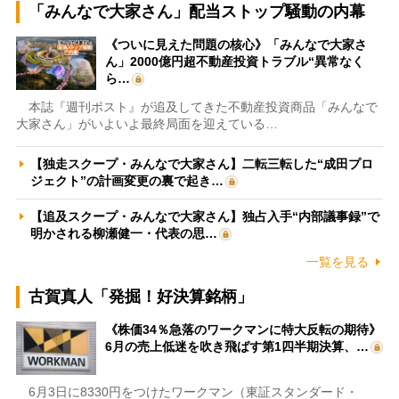
「みんなで大家さん」配当ストップ騒動の内幕
《ついに見えた問題の核心》「みんなで大家さ
ん」2000億円超不動産投資トラブル“異常なく
ら…
本誌『週刊ポスト』が追及してきた不動産投資商品「みんなで
大家さん」がいよいよ最終局面を迎えている…
【独走スクープ・みんなで大家さん】二転三転した“成田プロ
ジェクト”の計画変更の裏で起き…
【追及スクープ・みんなで大家さん】独占入手“内部議事録”で
明かされる柳瀬健一・代表の思…
一覧を見る
古賀真人「発掘！好決算銘柄」
《株価34％急落のワークマンに特大反転の期待》
6月の売上低迷を吹き飛ばす第1四半期決算、…
6月3日に8330円をつけたワークマン（東証スタンダード・