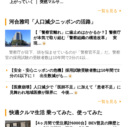
上がっていく ｜ 突然マルサ…
一覧を見る
河合雅司「人口減少ニッポンの活路」
【「警察官離れ」に歯止めはかかるか？】警察庁
が本気で取り組む「警察組織の構造改革」 実
現…
警察庁が目下、頭を悩ませているのが「警察官不足」だ。警察
官の採用試験の受験者数は10年間で2分の1以…
【安全・安心ニッポンの危機】採用試験受験者数は10年間で2
分の1以下に！ 出生数減がも…
【医療崩壊】人口減少で「医師不足」に加えて「患者不足」に
見舞われ地域医療が限界に 今後…
一覧を見る
快適クルマ生活 乗ってみた、使ってみた
【4ヶ月間で受注累計6000台】BEV普及の障壁と