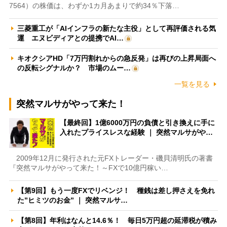
7564）の株価は、わずか1カ月あまりで約34％下落…
三菱重工が「AIインフラの新たな主役」として再評価される気
運 エヌビディアとの提携でAI…
キオクシアHD「7万円割れからの急反発」は再びの上昇局面へ
の反転シグナルか？ 市場のムー…
一覧を見る
突然マルサがやって来た！
【最終回】1億6000万円の負債と引き換えに手に
入れたプライスレスな経験 ｜ 突然マルサがや…
2009年12月に発行された元FXトレーダー・磯貝清明氏の著書
『突然マルサがやって来た！～FXで10億円稼い…
【第9回】もう一度FXでリベンジ！ 種銭は差し押さえを免れ
た”ヒミツのお金” ｜ 突然マルサ…
【第8回】年利はなんと14.6％！ 毎日5万円超の延滞税が積み