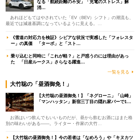
なる「航続距離の不安」「充電のストレス」解
消…
あれほどもてはやされていた「EV（BEV）シフト」の潮流も、
最近では減速基調になっているように見える。…
《雪道の対応力を検証》シビアな状況で実感した「フォレスタ
ー」の真価 「ターボ」と「スト…
乗り込むと同時に「これが軽？」と戸惑うのには理由があっ
た 「日産ルークス」さらなる躍進…
一覧を見る
大竹聡の「昼酒御免！」
【大竹聡の昼酒御免！】「ネグローニ」「山崎」
「マンハッタン」新宿三丁目の隠れ家バーで1…
お酒はいつ飲んでもいいものだが、昼から飲むお酒にはまた格
別の味わいがある――。ライター・作家の大竹…
【大竹聡の昼酒御免！】今の若者は「なめろう」や「キヌカツ