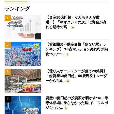
ランキング
【資産10億円超・かんちさんが厳
1
選！】「キオクシアの次」に資金が流
れる期待の高…
【首都圏の不動産価格「危ない駅」ラ
2
ンキング】“中古マンション売れ行き鈍
化”のワー…
【億り人オールスターが狙う20銘柄】
3
「総資産69億円超」90歳現役トレーダ
ーから“10…
資産10億円超の投資家が明かす“AI・半
4
導体相場に乗らなかった理由” フルポ
ジション…