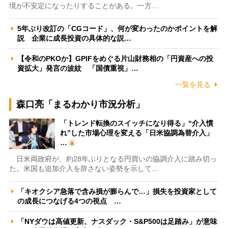
境が不安定になったりすることがある。一方…
5年ぶり改訂の「CGコード」、何が変わったのかポイントを解
説 企業に成長投資の具体的な説…
【令和のPKOか】GPIFをめぐる片山財務相の「円資産への投
資拡大」発言の波紋 「国債重視」…
一覧を見る
森口亮「まるわかり市況分析」
「トレンド転換のスイッチになり得る」“介入慣
れ”した市場心理を変える「日米協調為替介入」
…
日米両政府が、約28年ぶりとなる円買いの協調介入に踏み切っ
た。米国も追加介入を辞さない姿勢を示して…
「キオクシア急落で含み損が膨らんで…」損失を投資家として
の成長につなげる4つの視点 …
「NYダウは高値更新、ナスダック・S&P500は足踏み」が意味