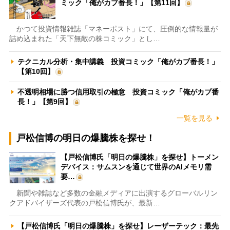
ミック「俺がカブ番長！」【第11回】
かつて投資情報雑誌「マネーポスト」にて、圧倒的な情報量が
詰め込まれた「天下無敵の株コミック」とし…
テクニカル分析・集中講義 投資コミック「俺がカブ番長！」
【第10回】
不透明相場に勝つ信用取引の極意 投資コミック「俺がカブ番
長！」【第9回】
一覧を見る
戸松信博の明日の爆騰株を探せ！
【戸松信博氏「明日の爆騰株」を探せ】トーメン
デバイス：サムスンを通じて世界のAIメモリ需
要…
新聞や雑誌など多数の金融メディアに出演するグローバルリン
クアドバイザーズ代表の戸松信博氏が、最新…
【戸松信博氏「明日の爆騰株」を探せ】レーザーテック：最先