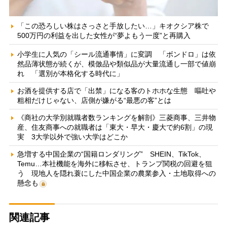
「この恐ろしい株はさっさと手放したい…」キオクシア株で
500万円の利益を出した女性が“夢よもう一度”と再購入
小学生に人気の「シール流通事情」に変調 「ボンドロ」は依
然品薄状態が続くが、模倣品や類似品が大量流通し一部で値崩
れ 「選別が本格化する時代に」
お酒を提供する店で「出禁」になる客のトホホな生態 嘔吐や
粗相だけじゃない、店側が嫌がる“最悪の客”とは
《商社の大学別就職者数ランキングを解剖》三菱商事、三井物
産、住友商事への就職者は「東大・早大・慶大で約6割」の現
実 3大学以外で強い大学はどこか
急増する中国企業の“国籍ロンダリング” SHEIN、TikTok、
Temu…本社機能を海外に移転させ、トランプ関税の回避を狙
う 現地人を隠れ蓑にした中国企業の農業参入・土地取得への
懸念も
関連記事