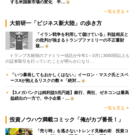
する米国株市場の変化 半…
一覧を見る
大前研一「ビジネス新大陸」の歩き方
「イラン戦争を利用して儲けている」利益相反と
の批判が強まるトランプファミリーの不正蓄財
疑…
トランプ大統領のファミリー信託が今年1～3月に3000回以上も
の証券取引を行っていたことが明らかになり…
「いつ暴発してもおかしくはない」イーロン・マスク氏とスペ
ースXが抱えるリスクの数々「絶対…
【3メガバンクは純利益5兆円超】銀行、商社、ゼネコンは最高
益続出の一方で、中小企業・…
一覧を見る
投資ノウハウ満載コミック「俺がカブ番長！」
「売り時」を逃さないトレンド見極め術 投資コ