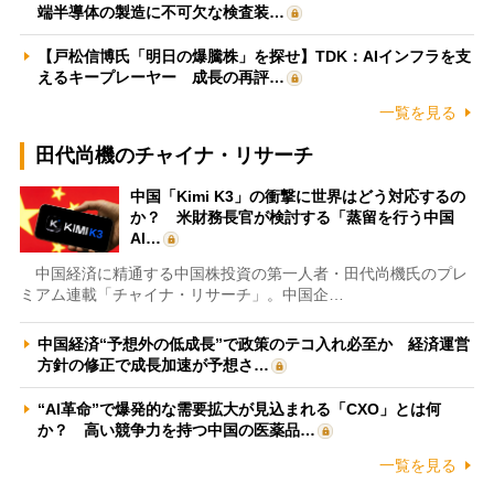
端半導体の製造に不可欠な検査装…
【戸松信博氏「明日の爆騰株」を探せ】TDK：AIインフラを支
えるキープレーヤー 成長の再評…
一覧を見る
田代尚機のチャイナ・リサーチ
中国「Kimi K3」の衝撃に世界はどう対応するの
か？ 米財務長官が検討する「蒸留を行う中国
AI…
中国経済に精通する中国株投資の第一人者・田代尚機氏のプレ
ミアム連載「チャイナ・リサーチ」。中国企…
中国経済“予想外の低成長”で政策のテコ入れ必至か 経済運営
方針の修正で成長加速が予想さ…
“AI革命”で爆発的な需要拡大が見込まれる「CXO」とは何
か？ 高い競争力を持つ中国の医薬品…
一覧を見る