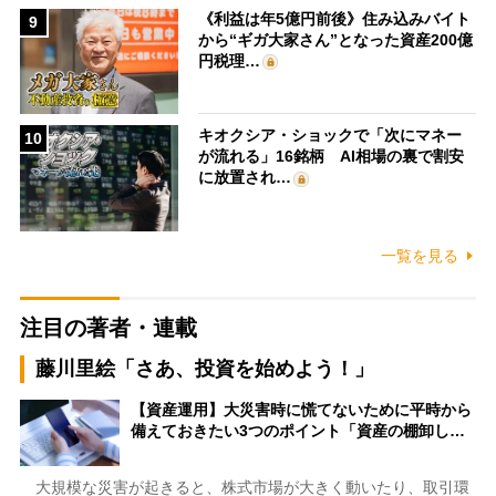
《利益は年5億円前後》住み込みバイト
9
から“ギガ大家さん”となった資産200億
円税理…
キオクシア・ショックで「次にマネー
10
が流れる」16銘柄 AI相場の裏で割安
に放置され…
一覧を見る
注目の著者・連載
藤川里絵「さあ、投資を始めよう！」
【資産運用】大災害時に慌てないために平時から
備えておきたい3つのポイント「資産の棚卸し…
大規模な災害が起きると、株式市場が大きく動いたり、取引環