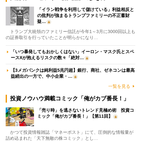
「イラン戦争を利用して儲けている」利益相反と
の批判が強まるトランプファミリーの不正蓄財
疑…
トランプ大統領のファミリー信託が今年1～3月に3000回以上も
の証券取引を行っていたことが明らかになり…
「いつ暴発してもおかしくはない」イーロン・マスク氏とスペ
ースXが抱えるリスクの数々「絶対…
【3メガバンクは純利益5兆円超】銀行、商社、ゼネコンは最高
益続出の一方で、中小企業・…
一覧を見る
投資ノウハウ満載コミック「俺がカブ番長！」
「売り時」を逃さないトレンド見極め術 投資コ
ミック「俺がカブ番長！」【第11回】
かつて投資情報雑誌「マネーポスト」にて、圧倒的な情報量が
詰め込まれた「天下無敵の株コミック」とし…