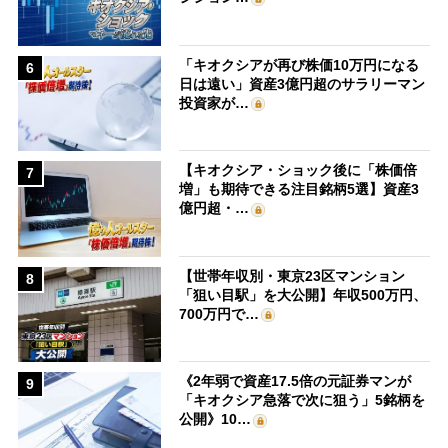
「キオクシアが再び株価10万円になる
6
日は遠い」資産3億円超のサラリーマン
投資家が…
【キオクシア・ショック後に「株価倍
7
増」も期待できる注目銘柄5選】資産3
億円超・…
【世帯年収別・東京23区マンション
8
「狙い目駅」を大公開】年収500万円、
700万円で…
《2年弱で資産17.5倍の元証券マンが
9
「キオクシア急落で次に狙う」5銘柄を
公開》10…