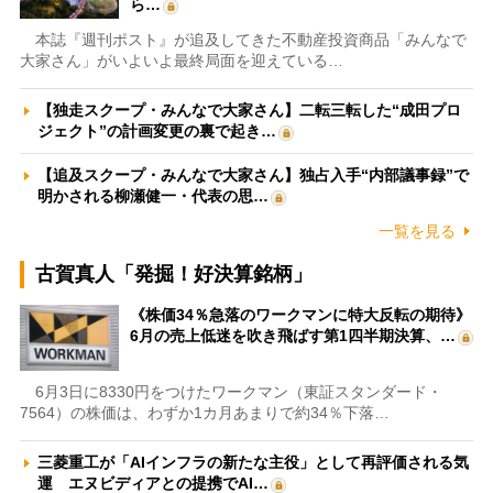
ら…
本誌『週刊ポスト』が追及してきた不動産投資商品「みんなで
大家さん」がいよいよ最終局面を迎えている…
【独走スクープ・みんなで大家さん】二転三転した“成田プロ
ジェクト”の計画変更の裏で起き…
【追及スクープ・みんなで大家さん】独占入手“内部議事録”で
明かされる柳瀬健一・代表の思…
一覧を見る
古賀真人「発掘！好決算銘柄」
《株価34％急落のワークマンに特大反転の期待》
6月の売上低迷を吹き飛ばす第1四半期決算、…
6月3日に8330円をつけたワークマン（東証スタンダード・
7564）の株価は、わずか1カ月あまりで約34％下落…
三菱重工が「AIインフラの新たな主役」として再評価される気
運 エヌビディアとの提携でAI…