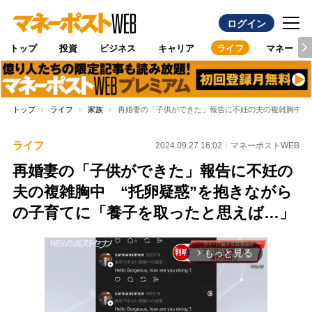
ログイン
トップ
投資
ビジネス
キャリア
ライフ
マネー
トップ
ライフ
家族
再婚妻の「子供ができた」報告に不妊の夫の複雑胸中 
ライフ
2024.09.27 16:02
マネーポストWEB
再婚妻の「子供ができた」報告に不妊の
夫の複雑胸中 “托卵疑惑”を抱きながら
の子育てに「養子を取ったと思えば…」
もっと見る
arrow_forward_ios