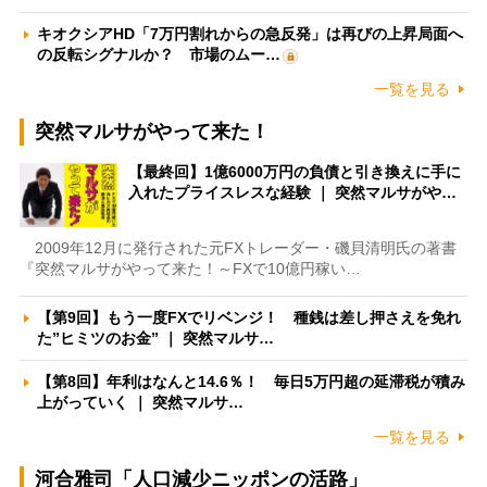
キオクシアHD「7万円割れからの急反発」は再びの上昇局面へ
の反転シグナルか？ 市場のムー…
一覧を見る
突然マルサがやって来た！
【最終回】1億6000万円の負債と引き換えに手に
入れたプライスレスな経験 ｜ 突然マルサがや…
2009年12月に発行された元FXトレーダー・磯貝清明氏の著書
『突然マルサがやって来た！～FXで10億円稼い…
【第9回】もう一度FXでリベンジ！ 種銭は差し押さえを免れ
た”ヒミツのお金” ｜ 突然マルサ…
【第8回】年利はなんと14.6％！ 毎日5万円超の延滞税が積み
上がっていく ｜ 突然マルサ…
一覧を見る
河合雅司「人口減少ニッポンの活路」