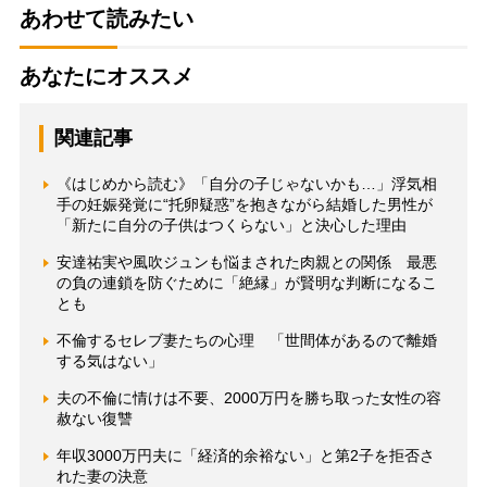
あわせて読みたい
あなたにオススメ
関連記事
《はじめから読む》「自分の子じゃないかも…」浮気相
手の妊娠発覚に“托卵疑惑”を抱きながら結婚した男性が
「新たに自分の子供はつくらない」と決心した理由
安達祐実や風吹ジュンも悩まされた肉親との関係 最悪
の負の連鎖を防ぐために「絶縁」が賢明な判断になるこ
とも
不倫するセレブ妻たちの心理 「世間体があるので離婚
する気はない」
夫の不倫に情けは不要、2000万円を勝ち取った女性の容
赦ない復讐
年収3000万円夫に「経済的余裕ない」と第2子を拒否さ
れた妻の決意