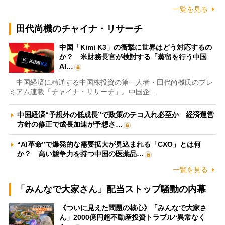
一覧を見る
田代尚機のチャイナ・リサーチ
中国「Kimi K3」の衝撃に世界はどう対応するの
か？ 米財務長官が検討する「蒸留を行う中国
AI…
中国経済に精通する中国株投資の第一人者・田代尚機氏のプレ
ミアム連載「チャイナ・リサーチ」。中国企…
中国経済“予想外の低成長”で政策のテコ入れ必至か 経済運営
方針の修正で成長加速が予想さ…
“AI革命”で爆発的な需要拡大が見込まれる「CXO」とは何
か？ 高い競争力を持つ中国の医薬品…
一覧を見る
「みんなで大家さん」配当ストップ騒動の内幕
《ついに見えた問題の核心》「みんなで大家さ
ん」2000億円超不動産投資トラブル“異常なく