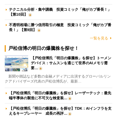
テクニカル分析・集中講義 投資コミック「俺がカブ番長！」
【第10回】
不透明相場に勝つ信用取引の極意 投資コミック「俺がカブ番
長！」【第9回】
一覧を見る
戸松信博の明日の爆騰株を探せ！
【戸松信博氏「明日の爆騰株」を探せ】トーメン
デバイス：サムスンを通じて世界のAIメモリ需
要…
新聞や雑誌など多数の金融メディアに出演するグローバルリン
クアドバイザーズ代表の戸松信博氏が、最新…
【戸松信博氏「明日の爆騰株」を探せ】レーザーテック：最先
端半導体の製造に不可欠な検査装…
【戸松信博氏「明日の爆騰株」を探せ】TDK：AIインフラを支
えるキープレーヤー 成長の再評…