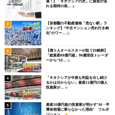
選！】「キオクシアの次」に資金が流
れる期待の高…
【首都圏の不動産価格「危ない駅」ラ
2
ンキング】“中古マンション売れ行き鈍
化”のワー…
【億り人オールスターが狙う20銘柄】
3
「総資産69億円超」90歳現役トレーダ
ーから“10…
「キオクシアが今後も利益を出し続け
4
るかは分からない」資産11億円の個人
投資家が…
資産10億円超の投資家が明かす“AI・半
5
導体相場に乗らなかった理由” フルポ
ジション…