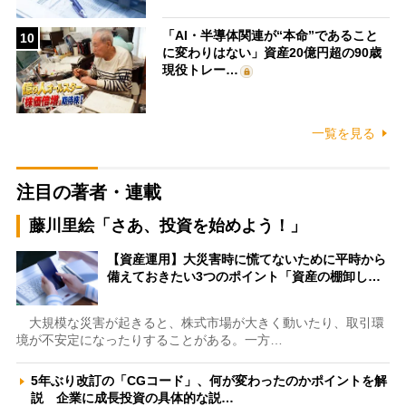
「AI・半導体関連が“本命”であること
10
に変わりはない」資産20億円超の90歳
現役トレー…
一覧を見る
注目の著者・連載
藤川里絵「さあ、投資を始めよう！」
【資産運用】大災害時に慌てないために平時から
備えておきたい3つのポイント「資産の棚卸し…
大規模な災害が起きると、株式市場が大きく動いたり、取引環
境が不安定になったりすることがある。一方…
5年ぶり改訂の「CGコード」、何が変わったのかポイントを解
説 企業に成長投資の具体的な説…