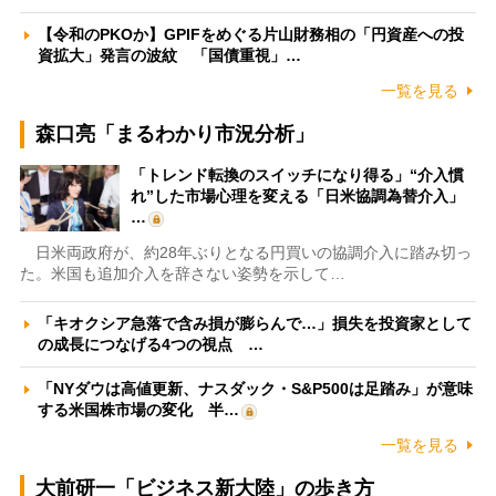
【令和のPKOか】GPIFをめぐる片山財務相の「円資産への投
資拡大」発言の波紋 「国債重視」…
一覧を見る
森口亮「まるわかり市況分析」
「トレンド転換のスイッチになり得る」“介入慣
れ”した市場心理を変える「日米協調為替介入」
…
日米両政府が、約28年ぶりとなる円買いの協調介入に踏み切っ
た。米国も追加介入を辞さない姿勢を示して…
「キオクシア急落で含み損が膨らんで…」損失を投資家として
の成長につなげる4つの視点 …
「NYダウは高値更新、ナスダック・S&P500は足踏み」が意味
する米国株市場の変化 半…
一覧を見る
大前研一「ビジネス新大陸」の歩き方