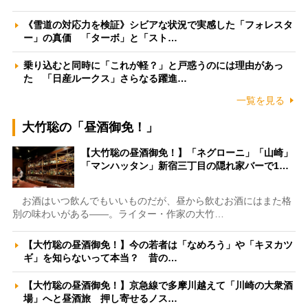
《雪道の対応力を検証》シビアな状況で実感した「フォレスタ
ー」の真価 「ターボ」と「スト…
乗り込むと同時に「これが軽？」と戸惑うのには理由があっ
た 「日産ルークス」さらなる躍進…
一覧を見る
大竹聡の「昼酒御免！」
【大竹聡の昼酒御免！】「ネグローニ」「山崎」
「マンハッタン」新宿三丁目の隠れ家バーで1…
お酒はいつ飲んでもいいものだが、昼から飲むお酒にはまた格
別の味わいがある――。ライター・作家の大竹…
【大竹聡の昼酒御免！】今の若者は「なめろう」や「キヌカツ
ギ」を知らないって本当？ 昔の…
【大竹聡の昼酒御免！】京急線で多摩川越えて「川崎の大衆酒
場」へと昼酒旅 押し寄せるノス…