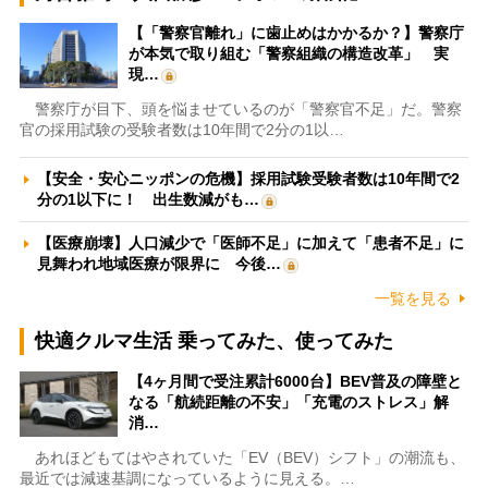
【「警察官離れ」に歯止めはかかるか？】警察庁
が本気で取り組む「警察組織の構造改革」 実
現…
警察庁が目下、頭を悩ませているのが「警察官不足」だ。警察
官の採用試験の受験者数は10年間で2分の1以…
【安全・安心ニッポンの危機】採用試験受験者数は10年間で2
分の1以下に！ 出生数減がも…
【医療崩壊】人口減少で「医師不足」に加えて「患者不足」に
見舞われ地域医療が限界に 今後…
一覧を見る
快適クルマ生活 乗ってみた、使ってみた
【4ヶ月間で受注累計6000台】BEV普及の障壁と
なる「航続距離の不安」「充電のストレス」解
消…
あれほどもてはやされていた「EV（BEV）シフト」の潮流も、
最近では減速基調になっているように見える。…