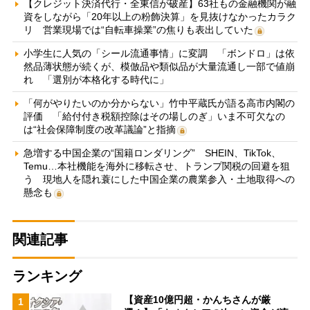
【クレジット決済代行・全東信が破産】63社もの金融機関が融
資をしながら「20年以上の粉飾決算」を見抜けなかったカラク
リ 営業現場では“自転車操業”の焦りも表出していた
小学生に人気の「シール流通事情」に変調 「ボンドロ」は依
然品薄状態が続くが、模倣品や類似品が大量流通し一部で値崩
れ 「選別が本格化する時代に」
「何がやりたいのか分からない」竹中平蔵氏が語る高市内閣の
評価 「給付付き税額控除はその場しのぎ」いま不可欠なの
は“社会保障制度の改革議論”と指摘
急増する中国企業の“国籍ロンダリング” SHEIN、TikTok、
Temu…本社機能を海外に移転させ、トランプ関税の回避を狙
う 現地人を隠れ蓑にした中国企業の農業参入・土地取得への
懸念も
関連記事
ランキング
【資産10億円超・かんちさんが厳
1