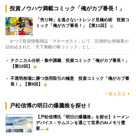
投資ノウハウ満載コミック「俺がカブ番長！」
「売り時」を逃さないトレンド見極め術 投資コ
ミック「俺がカブ番長！」【第11回】
かつて投資情報雑誌「マネーポスト」にて、圧倒的な情報量が
詰め込まれた「天下無敵の株コミック」とし…
テクニカル分析・集中講義 投資コミック「俺がカブ番長！」
【第10回】
不透明相場に勝つ信用取引の極意 投資コミック「俺がカブ番
長！」【第9回】
一覧を見る
戸松信博の明日の爆騰株を探せ！
【戸松信博氏「明日の爆騰株」を探せ】トーメン
デバイス：サムスンを通じて世界のAIメモリ需
要…