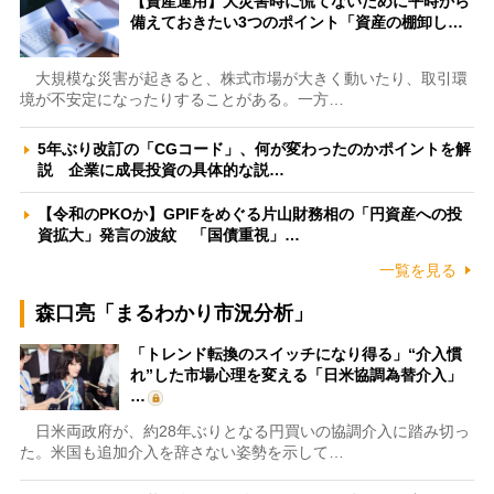
【資産運用】大災害時に慌てないために平時から
備えておきたい3つのポイント「資産の棚卸し…
大規模な災害が起きると、株式市場が大きく動いたり、取引環
境が不安定になったりすることがある。一方…
5年ぶり改訂の「CGコード」、何が変わったのかポイントを解
説 企業に成長投資の具体的な説…
【令和のPKOか】GPIFをめぐる片山財務相の「円資産への投
資拡大」発言の波紋 「国債重視」…
一覧を見る
森口亮「まるわかり市況分析」
「トレンド転換のスイッチになり得る」“介入慣
れ”した市場心理を変える「日米協調為替介入」
…
日米両政府が、約28年ぶりとなる円買いの協調介入に踏み切っ
た。米国も追加介入を辞さない姿勢を示して…