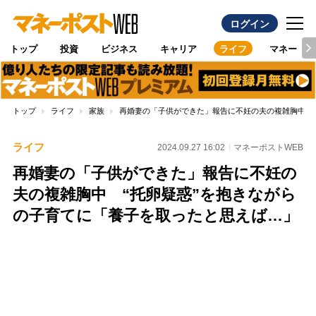
ログイン
トップ
投資
ビジネス
キャリア
ライフ
マネー
トップ
ライフ
家族
再婚妻の「子供ができた」報告に不妊の夫の複雑胸中 
ライフ
2024.09.27 16:02
マネーポストWEB
再婚妻の「子供ができた」報告に不妊の
夫の複雑胸中 “托卵疑惑”を抱きながら
の子育てに「養子を取ったと思えば…」
Loaded
:
100.00%
/
Unmute