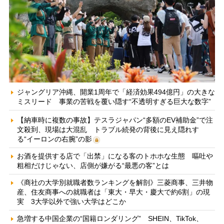
ジャングリア沖縄、開業1周年で「経済効果494億円」の大きな
ミスリード 事業の苦戦を覆い隠す“不透明すぎる巨大な数字”
【納車時に複数の事故】テスラジャパン“多額のEV補助金”で注
文殺到、現場は大混乱 トラブル続発の背後に見え隠れす
る“イーロンの右腕”の影
お酒を提供する店で「出禁」になる客のトホホな生態 嘔吐や
粗相だけじゃない、店側が嫌がる“最悪の客”とは
《商社の大学別就職者数ランキングを解剖》三菱商事、三井物
産、住友商事への就職者は「東大・早大・慶大で約6割」の現
実 3大学以外で強い大学はどこか
急増する中国企業の“国籍ロンダリング” SHEIN、TikTok、