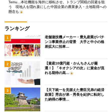
Temu…本社機能を海外に移転させ、トランプ関税の回避を狙
う 現地人を隠れ蓑にした中国企業の農業参入・土地取得への
懸念も
ランキング
老舗遊技機メーカー・豊丸産業がパチ
1
ンコ事業停止の背景 大手と中小の格
差拡大に拍車…
【資産10億円超・かんちさんが厳
2
選！】「キオクシアの次」に資金が流
れる期待の高…
【天下統一を見据えた豊臣兄弟の経済
3
政策】秀吉が弟・秀長を紀伊に転封し
た納得の事情…