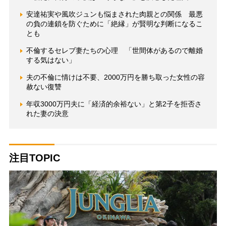
安達祐実や風吹ジュンも悩まされた肉親との関係 最悪
の負の連鎖を防ぐために「絶縁」が賢明な判断になるこ
とも
不倫するセレブ妻たちの心理 「世間体があるので離婚
する気はない」
夫の不倫に情けは不要、2000万円を勝ち取った女性の容
赦ない復讐
年収3000万円夫に「経済的余裕ない」と第2子を拒否さ
れた妻の決意
注目TOPIC