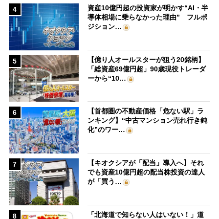
資産10億円超の投資家が明かす“AI・半
4
導体相場に乗らなかった理由” フルポ
ジション…
【億り人オールスターが狙う20銘柄】
5
「総資産69億円超」90歳現役トレーダ
ーから“10…
【首都圏の不動産価格「危ない駅」ラ
6
ンキング】“中古マンション売れ行き鈍
化”のワー…
【キオクシアが「配当」導入へ】それ
7
でも資産10億円超の配当株投資の達人
が「買う…
「北海道で知らない人はいない！」道
8