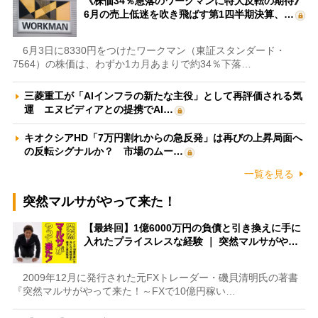
《株価34％急落のワークマンに特大反転の期待》
6月の売上低迷を吹き飛ばす第1四半期決算、…
6月3日に8330円をつけたワークマン（東証スタンダード・
7564）の株価は、わずか1カ月あまりで約34％下落…
三菱重工が「AIインフラの新たな主役」として再評価される気
運 エヌビディアとの提携でAI…
キオクシアHD「7万円割れからの急反発」は再びの上昇局面へ
の反転シグナルか？ 市場のムー…
一覧を見る
突然マルサがやって来た！
【最終回】1億6000万円の負債と引き換えに手に
入れたプライスレスな経験 ｜ 突然マルサがや…
2009年12月に発行された元FXトレーダー・磯貝清明氏の著書
『突然マルサがやって来た！～FXで10億円稼い…