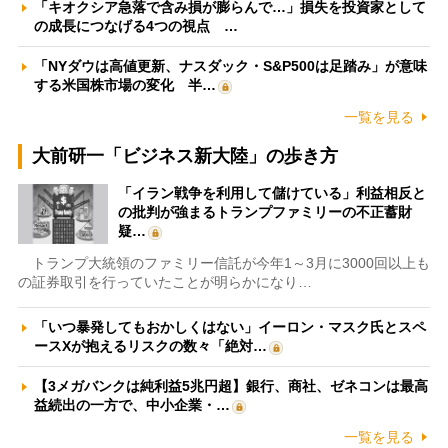
「キオクシア急落で含み損が膨らんで…」損失を投資家として
の成長につなげる4つの視点 …
「NYダウは高値更新、ナスダック・S&P500は足踏み」が意味
する米国株市場の変化 半…
一覧を見る
大前研一「ビジネス新大陸」の歩き方
「イラン戦争を利用して儲けている」利益相反と
の批判が強まるトランプファミリーの不正蓄財
疑…
トランプ大統領のファミリー信託が今年1～3月に3000回以上も
の証券取引を行っていたことが明らかになり…
「いつ暴発してもおかしくはない」イーロン・マスク氏とスペ
ースXが抱えるリスクの数々「絶対…
【3メガバンクは純利益5兆円超】銀行、商社、ゼネコンは最高
益続出の一方で、中小企業・…
一覧を見る