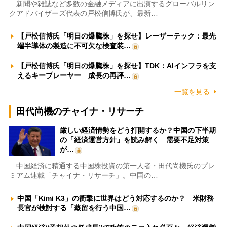
新聞や雑誌など多数の金融メディアに出演するグローバルリン
クアドバイザーズ代表の戸松信博氏が、最新…
【戸松信博氏「明日の爆騰株」を探せ】レーザーテック：最先
端半導体の製造に不可欠な検査装…
【戸松信博氏「明日の爆騰株」を探せ】TDK：AIインフラを支
えるキープレーヤー 成長の再評…
一覧を見る
田代尚機のチャイナ・リサーチ
厳しい経済情勢をどう打開するか？中国の下半期
の「経済運営方針」を読み解く 需要不足対策
が…
中国経済に精通する中国株投資の第一人者・田代尚機氏のプレ
ミアム連載「チャイナ・リサーチ」。中国の…
中国「Kimi K3」の衝撃に世界はどう対応するのか？ 米財務
長官が検討する「蒸留を行う中国…