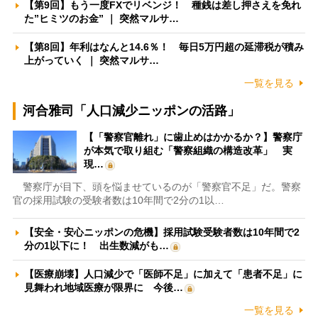
【第9回】もう一度FXでリベンジ！ 種銭は差し押さえを免れ
た”ヒミツのお金” ｜ 突然マルサ…
【第8回】年利はなんと14.6％！ 毎日5万円超の延滞税が積み
上がっていく ｜ 突然マルサ…
一覧を見る
河合雅司「人口減少ニッポンの活路」
【「警察官離れ」に歯止めはかかるか？】警察庁
が本気で取り組む「警察組織の構造改革」 実
現…
警察庁が目下、頭を悩ませているのが「警察官不足」だ。警察
官の採用試験の受験者数は10年間で2分の1以…
【安全・安心ニッポンの危機】採用試験受験者数は10年間で2
分の1以下に！ 出生数減がも…
【医療崩壊】人口減少で「医師不足」に加えて「患者不足」に
見舞われ地域医療が限界に 今後…
一覧を見る