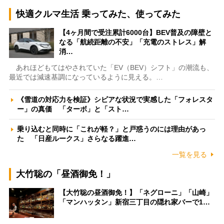
快適クルマ生活 乗ってみた、使ってみた
【4ヶ月間で受注累計6000台】BEV普及の障壁と
なる「航続距離の不安」「充電のストレス」解
消…
あれほどもてはやされていた「EV（BEV）シフト」の潮流も、
最近では減速基調になっているように見える。…
《雪道の対応力を検証》シビアな状況で実感した「フォレスタ
ー」の真価 「ターボ」と「スト…
乗り込むと同時に「これが軽？」と戸惑うのには理由があっ
た 「日産ルークス」さらなる躍進…
一覧を見る
大竹聡の「昼酒御免！」
【大竹聡の昼酒御免！】「ネグローニ」「山崎」
「マンハッタン」新宿三丁目の隠れ家バーで1…