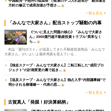
中国経済“予想外の低成長”で政策のテコ入れ必至か 経済運営
方針の修正で成長加速が予想さ…
一覧を見る
「みんなで大家さん」配当ストップ騒動の内幕
《ついに見えた問題の核心》「みんなで大家さ
ん」2000億円超不動産投資トラブル“異常なく
ら…
本誌『週刊ポスト』が追及してきた不動産投資商品「みんなで
大家さん」がいよいよ最終局面を迎えている…
【独走スクープ・みんなで大家さん】二転三転した“成田プロ
ジェクト”の計画変更の裏で起き…
【追及スクープ・みんなで大家さん】独占入手“内部議事録”で
明かされる柳瀬健一・代表の思…
一覧を見る
古賀真人「発掘！好決算銘柄」