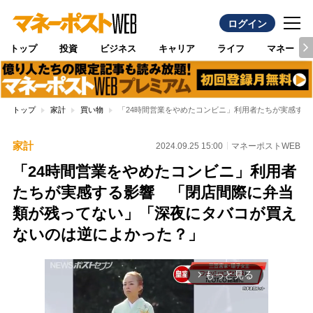
ログイン
トップ
投資
ビジネス
キャリア
ライフ
マネー
トップ
家計
買い物
「24時間営業をやめたコンビニ」利用者たちが実感す
家計
2024.09.25 15:00
マネーポストWEB
「24時間営業をやめたコンビニ」利用者
たちが実感する影響 「閉店間際に弁当
類が残ってない」「深夜にタバコが買え
ないのは逆によかった？」
もっと見る
arrow_forward_ios