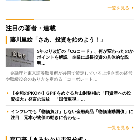
一覧を見る
注目の著者・連載
藤川里絵「さあ、投資を始めよう！」
5年ぶり改訂の「CGコード」、何が変わったのか
ポイントを解説 企業に成長投資の具体的な説
明…
金融庁と東京証券取引所が共同で策定している上場企業の経営
や取締役会のあり方を定める「コーポレート…
【令和のPKOか】GPIFをめぐる片山財務相の「円資産への投
資拡大」発言の波紋 「国債重視」…
インフレでも「物価負け」しない金融商品「物価連動国債」に
注目 元本が物価の動きに合わせ…
一覧を見る
森口亮「まるわかり市況分析」