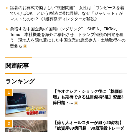
猛暑のお葬式で悩ましい“喪服問題” 女性は「ワンピースを着
ていけばOK」という俗説に潜む誤解、なぜ「ジャケット」が
マストなのか？《1級葬祭ディレクターが解説》
急増する中国企業の“国籍ロンダリング” SHEIN、TikTok、
Temu…本社機能を海外に移転させ、トランプ関税の回避を狙
う 現地人を隠れ蓑にした中国企業の農業参入・土地取得への
懸念も
関連記事
ランキング
【キオクシア・ショック後に「株価倍
1
増」も期待できる注目銘柄5選】資産3
億円超・…
【億り人オールスターが狙う20銘柄】
2
「総資産69億円超」90歳現役トレーダ