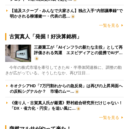
【追及スクープ・みんなで大家さん】独占入手“内部議事録”で
明かされる柳瀬健一・代表の思…
一覧を見る
古賀真人「発掘！好決算銘柄」
三菱重工が「AIインフラの新たな主役」として再
評価される気運 エヌビディアとの提携でAIデ…
今年の株式市場を牽引してきたAI・半導体関連株に、調整の動
きが広がっている。そうしたなか、再び注目…
キオクシアHD「7万円割れからの急反発」は再びの上昇局面へ
の反転シグナルか？ 市場のムー…
《億り人・古賀真人氏が厳選》野村総合研究所だけじゃない！
「DX・省力化・円安」を追い風に…
一覧を見る
突然マルサがやって来た！