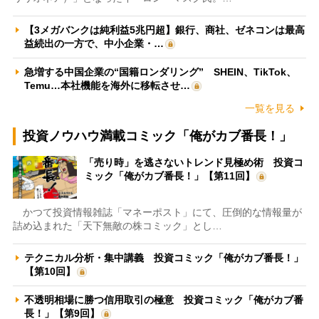
【3メガバンクは純利益5兆円超】銀行、商社、ゼネコンは最高
益続出の一方で、中小企業・…
急増する中国企業の“国籍ロンダリング” SHEIN、TikTok、
Temu…本社機能を海外に移転させ…
一覧を見る
投資ノウハウ満載コミック「俺がカブ番長！」
「売り時」を逃さないトレンド見極め術 投資コ
ミック「俺がカブ番長！」【第11回】
かつて投資情報雑誌「マネーポスト」にて、圧倒的な情報量が
詰め込まれた「天下無敵の株コミック」とし…
テクニカル分析・集中講義 投資コミック「俺がカブ番長！」
【第10回】
不透明相場に勝つ信用取引の極意 投資コミック「俺がカブ番
長！」【第9回】