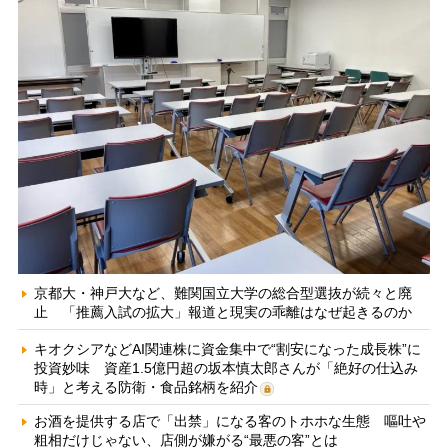
京都大・神戸大など、難関国立大学の総合型選抜が続々と廃
止 「推薦入試の拡大」報道と現実の乖離はなぜ起きるのか
キオクシアなどAI関連株に資金集中で“割安になった成長株”に
投資妙味 資産1.5億円超の坂本慎太郎さんが「絶好の仕込み
時」と考える防衛・食品銘柄を紹介
お酒を提供する店で「出禁」になる客のトホホな生態 嘔吐や
粗相だけじゃない、店側が嫌がる“最悪の客”とは