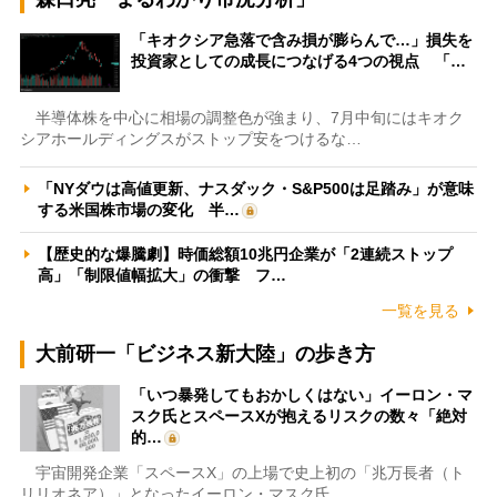
「キオクシア急落で含み損が膨らんで…」損失を
投資家としての成長につなげる4つの視点 「…
半導体株を中心に相場の調整色が強まり、7月中旬にはキオク
シアホールディングスがストップ安をつけるな…
「NYダウは高値更新、ナスダック・S&P500は足踏み」が意味
する米国株市場の変化 半…
【歴史的な爆騰劇】時価総額10兆円企業が「2連続ストップ
高」「制限値幅拡大」の衝撃 フ…
一覧を見る
大前研一「ビジネス新大陸」の歩き方
「いつ暴発してもおかしくはない」イーロン・マ
スク氏とスペースXが抱えるリスクの数々「絶対
的…
宇宙開発企業「スペースX」の上場で史上初の「兆万長者（ト
リリオネア）」となったイーロン・マスク氏。…