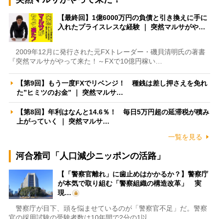
【最終回】1億6000万円の負債と引き換えに手に
入れたプライスレスな経験 ｜ 突然マルサがや…
2009年12月に発行された元FXトレーダー・磯貝清明氏の著書
『突然マルサがやって来た！～FXで10億円稼い…
【第9回】もう一度FXでリベンジ！ 種銭は差し押さえを免れ
た”ヒミツのお金” ｜ 突然マルサ…
【第8回】年利はなんと14.6％！ 毎日5万円超の延滞税が積み
上がっていく ｜ 突然マルサ…
一覧を見る
河合雅司「人口減少ニッポンの活路」
【「警察官離れ」に歯止めはかかるか？】警察庁
が本気で取り組む「警察組織の構造改革」 実
現…
警察庁が目下、頭を悩ませているのが「警察官不足」だ。警察
官の採用試験の受験者数は10年間で2分の1以…