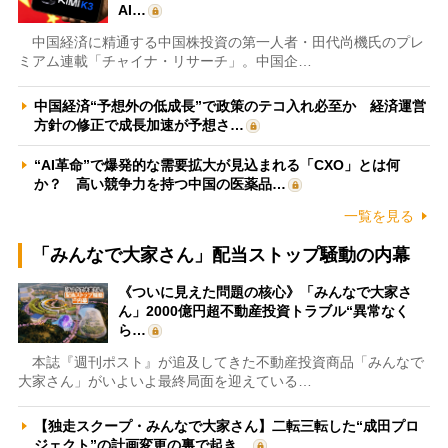
AI…
中国経済に精通する中国株投資の第一人者・田代尚機氏のプレ
ミアム連載「チャイナ・リサーチ」。中国企…
中国経済“予想外の低成長”で政策のテコ入れ必至か 経済運営
方針の修正で成長加速が予想さ…
“AI革命”で爆発的な需要拡大が見込まれる「CXO」とは何
か？ 高い競争力を持つ中国の医薬品…
一覧を見る
「みんなで大家さん」配当ストップ騒動の内幕
《ついに見えた問題の核心》「みんなで大家さ
ん」2000億円超不動産投資トラブル“異常なく
ら…
本誌『週刊ポスト』が追及してきた不動産投資商品「みんなで
大家さん」がいよいよ最終局面を迎えている…
【独走スクープ・みんなで大家さん】二転三転した“成田プロ
ジェクト”の計画変更の裏で起き…