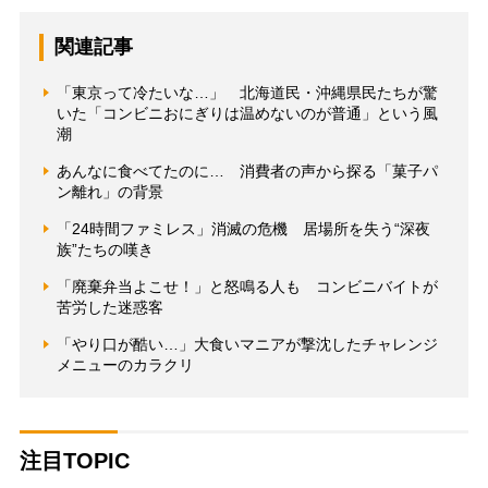
関連記事
「東京って冷たいな…」 北海道民・沖縄県民たちが驚
いた「コンビニおにぎりは温めないのが普通」という風
潮
あんなに食べてたのに… 消費者の声から探る「菓子パ
ン離れ」の背景
「24時間ファミレス」消滅の危機 居場所を失う“深夜
族”たちの嘆き
「廃棄弁当よこせ！」と怒鳴る人も コンビニバイトが
苦労した迷惑客
「やり口が酷い…」大食いマニアが撃沈したチャレンジ
メニューのカラクリ
注目TOPIC