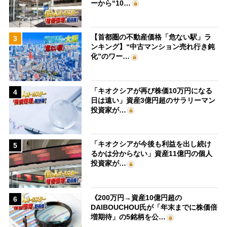
ーから“10…
【首都圏の不動産価格「危ない駅」ラ
3
ンキング】“中古マンション売れ行き鈍
化”のワー…
「キオクシアが再び株価10万円になる
4
日は遠い」資産3億円超のサラリーマン
投資家が…
「キオクシアが今後も利益を出し続け
5
るかは分からない」資産11億円の個人
投資家が…
《200万円→資産10億円超の
6
DAIBOUCHOU氏が「年末までに株価倍
増期待」の5銘柄を公…