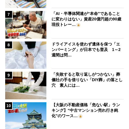
「AI・半導体関連が“本命”であること
7
に変わりはない」資産20億円超の90歳
現役トレー…
ドライアイスを使わず遺体を保つ「エ
8
ンバーミング」が日本でも普及 1～2
週間は問…
「失敗すると取り返しがつかない」葬
9
儀社の手を借りない「DIY葬」の落とし
穴 素人には…
【大阪の不動産価格「危ない駅」ラン
10
キング】“中古マンション売れ行き鈍
化”のワース…