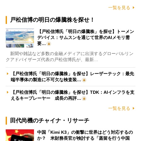
一覧を見る
戸松信博の明日の爆騰株を探せ！
【戸松信博氏「明日の爆騰株」を探せ】トーメン
デバイス：サムスンを通じて世界のAIメモリ需
要…
新聞や雑誌など多数の金融メディアに出演するグローバルリン
クアドバイザーズ代表の戸松信博氏が、最新…
【戸松信博氏「明日の爆騰株」を探せ】レーザーテック：最先
端半導体の製造に不可欠な検査装…
【戸松信博氏「明日の爆騰株」を探せ】TDK：AIインフラを支
えるキープレーヤー 成長の再評…
一覧を見る
田代尚機のチャイナ・リサーチ
中国「Kimi K3」の衝撃に世界はどう対応するの
か？ 米財務長官が検討する「蒸留を行う中国